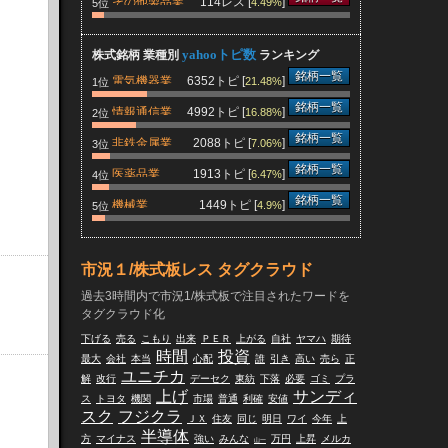
その他製品業
114レス [
]
4.49%
5位
yahooトピ数
株式銘柄 業種別
ランキング
銘柄一覧
電気機器業
6352トピ [
]
21.48%
1位
銘柄一覧
情報通信業
4992トピ [
]
16.88%
2位
銘柄一覧
非鉄金属業
2088トピ [
]
7.06%
3位
銘柄一覧
医薬品業
1913トピ [
]
6.47%
4位
銘柄一覧
機械業
1449トピ [
]
4.9%
5位
市況１/株式板レス タグクラウド
過去3時間内で市況1/株式板で注目されたワードを
タグクラウド化
下げる
売る
こもり
出来
ＰＥＲ
上がる
自社
ヤマハ
期待
時間
投資
最大
会社
本当
心配
誰
引き
高い
売ら
正
ユニチカ
解
改行
デーセク
東紡
下落
必要
ゴミ
プラ
上げ
サンディ
ス
トヨタ
機関
市場
普通
利確
安値
スク
フジクラ
ＪＸ
住友
同じ
明日
ワイ
今年
上
半導体
方
マイナス
強い
みんな
万円
上昇
メルカ
山一