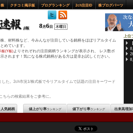
ロ株
クチコミ掲示板
ブログランキング
2ch注目ID
株ブログパーツ
8
6
月
日
木曜日
上位
惑株、材料株など、今みんなが注目している銘柄をほぼリアルタイム
まとめています。
よりそれぞれの注目銘柄ランキングが表示され、 レス数ボ
板(Y板)
表示されます！気になる株式銘柄がある方は是非お試しください。
した。2ch市況1/株式板で今リアルタイムで話題の注目キーワード
こちらの検索結果をご参考に。
m 人気銘柄
値上がり率
値下がり率
出来高増加
ランキング
ランキング