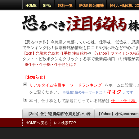
HOME
SP版
銘柄一覧
IPO新規公開株
怪しい低位株ボ
【恐るべき株】今急騰／急落している株、仕手株、低位株、思
でランキング化！個別株銘柄情報も口コミや掲示板など中心に
や
【2ch】急騰株 急落株 仕手株 注目銘柄
【Yahoo】ファイナンス掲示
タン・トピ数ボタンをクリックする事で最新銘柄口コミ情報が
※
仕手・仕手株・仕手筋とは？
［お知らせ］
リアルタイム注目キーワードランキング
をホームに設置しま
キオク
をご覧ください。
※現在1位のキーワードは『
』です
本日、仕手株として話題になっている銘柄は
仕手・仕手株
【2ch】仕手/急騰銘柄/今買えばいい株
【Yahoo】株式textrea
HOMEへ戻る
レス検索TOP