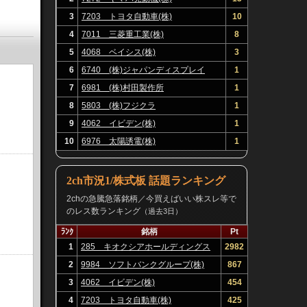
3
7203 トヨタ自動車(株)
10
4
7011 三菱重工業(株)
8
5
4068 ベイシス(株)
3
6
6740 (株)ジャパンディスプレイ
1
7
6981 (株)村田製作所
1
8
5803 (株)フジクラ
1
9
4062 イビデン(株)
1
10
6976 太陽誘電(株)
1
2ch市況1/株式板 話題ランキング
2chの急騰急落銘柄／今買えばいい株スレ等で
のレス数ランキング
（過去3日）
ﾗﾝｸ
銘柄
Pt
1
285 キオクシアホールディングス
2982
(株)
2
9984 ソフトバンクグループ(株)
867
3
4062 イビデン(株)
454
4
7203 トヨタ自動車(株)
425