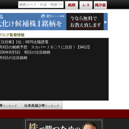
銘柄
レス
掲示板
ブログ新着情報
【注目株】1位：6976太陽誘電
8月6日の銘柄予想 スカパーＪＳ〇Ｔに注目！【9412】
2026年8月5日 明日の注目銘柄
8月6日の注目銘柄
率
出来高減少率
ランキング
ランキング