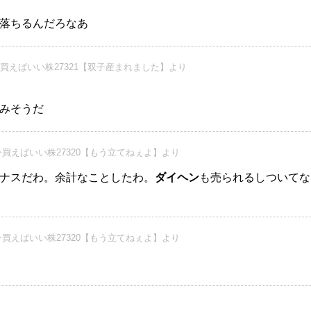
落ちるんだろなあ
買えばいい株27321【双子産まれました】より
みそうだ
買えばいい株27320【もう立てねぇよ】より
ナスだわ。余計なことしたわ。
ダイヘン
も売られるしついてな
買えばいい株27320【もう立てねぇよ】より