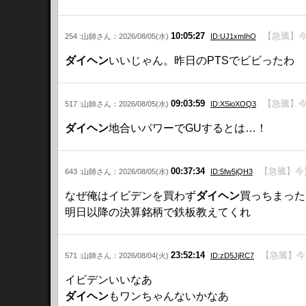
10:05:27
【急騰】今
254 :山師さん：2026/08/05(水)
ID:UJ1xmIhO
ダイヘン
いいじゃん。昨日のPTSでビビったわ
09:03:59
【急騰】今
517 :山師さん：2026/08/05(水)
ID:XSioXOQ3
ダイヘン
地合いパワーでGUするとは…！
00:37:34
【急騰】今
643 :山師さん：2026/08/05(水)
ID:5fw5jQH3
なぜ俺はイビデンを買わず
ダイヘン
買っちまった
明日以降の決算銘柄で鉄板教えてくれ
23:52:14
【急騰】今
571 :山師さん：2026/08/04(火)
ID:zD5JjRC7
イビデンいいなあ
ダイヘン
もワンちゃんないかなあ