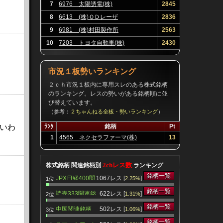
7
6976 太陽誘電(株)
2845
8
6613 (株)ＱＤレーザ
2836
9
6981 (株)村田製作所
2563
10
7203 トヨタ自動車(株)
2430
市況１板勢いランキング
２ｃｈ市況１板内に専用スレのある株式銘柄
のランキング。レスの勢いがある銘柄順に並
び替えています。
（参考：
２ちゃんねる全板・勢いランキング
）
いわ
ﾗﾝｸ
銘柄
Pt
1
4565 ネクセラファーマ(株)
13
2chレス数
株式銘柄 関連銘柄別
ランキング
銘柄一覧
JPX日経400関
1067レス [
]
2.25%
1位
連銘柄
銘柄一覧
読売333関連銘
622レス [
]
1.31%
2位
柄
銘柄一覧
中国関連銘柄
502レス [
]
1.06%
3位
銘柄一覧