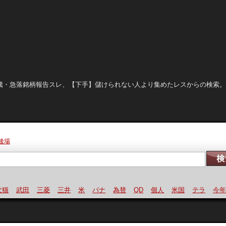
晒し、急騰・急落銘柄報告スレ、【下手】儲けられない人より集めたレスからの検索
後場
武田
三菱
三井
米
パナ
為替
QD
個人
米国
テラ
今年