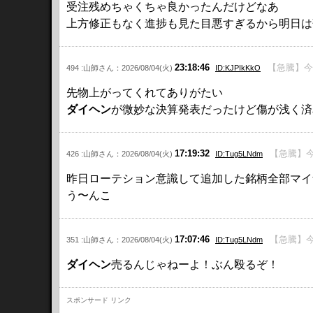
受注残めちゃくちゃ良かったんだけどなあ
上方修正もなく進捗も見た目悪すぎるから明日は
23:18:46
【急騰】今
494 :山師さん：2026/08/04(火)
ID:KJPIkKkO
先物上がってくれてありがたい
ダイヘン
が微妙な決算発表だったけど傷が浅く済
17:19:32
【急騰】今
426 :山師さん：2026/08/04(火)
ID:Tug5LNdm
昨日ローテション意識して追加した銘柄全部マイ
う〜んこ
17:07:46
【急騰】今
351 :山師さん：2026/08/04(火)
ID:Tug5LNdm
ダイヘン
売るんじゃねーよ！ぶん殴るぞ！
スポンサード リンク