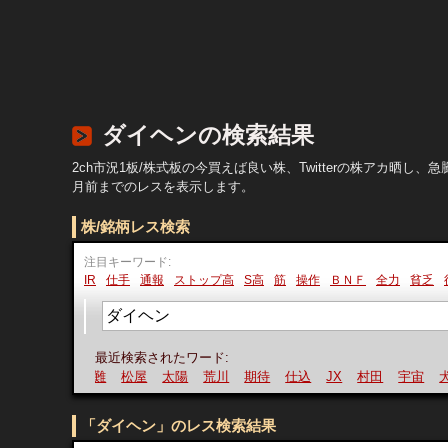
ダイヘンの検索結果
2ch市況1板/株式板の今買えば良い株、Twitterの株アカ
月前までのレスを表示します。
株/銘柄レス検索
注目キーワード:
IR
仕手
通報
ストップ高
S高
筋
操作
ＢＮＦ
全力
貧乏
最近検索されたワード:
難
松屋
太陽
荒川
期待
仕込
JX
村田
宇宙
犬猫
「ダイヘン」のレス検索結果