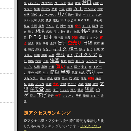
秋田
リ
バンナム
コロコロ
ゴールド
煽り
電線
利益
バ
ＡＩ
リュー
株価
底打ち
更新
中国
村田
オムロン
超絶
リバ
全然
関係
コンセンサス
海外
高値
デイトレ
バカ
ドル
意味
人間
急騰
連動
マジ
損切り
ＫＯＳＰＩ
終わり
発表
売買
電力
下がる
月
以外
指数
全力
ＩＨＩ
駄目
増
相場
銘柄
え
動く
広島
戻し
持ち越し
無風
世界
爆
ＰＴＳ
日本
益
寄り底
自殺
関連
暴落
ショック
買
仕手
空売り
日経
え
超え
無理
来る
全部
東京
未
キオク
昨日
達
時代
銀行
なない
割れ
おに
日東
ア
寄り
キオクシア
メリカ
信用
原爆
人生
経済
毎
決算
日
価格
古河
下痢
株買
殿方
ＣＩＳ
ジャンプ
ギャ
買い
ンブル
結局
寂聴
企業
売上
場中
安く
金
イビデ
簡単
半導
売り
ン
半分
韓国
ヤマ
馬鹿
株式
デー
タセンター
悪い
修正
後場
個人
底
米国
落ち
材料
資産
太
板
可能
アルゴ
絶対
売れ
先物
すごい
消費
退場
男性
陽
任天堂
誘電
ハ
今回
億円
リバる
買う
通期
ゲ
下げ
理由
最近
仕手
チンパン
予想
業績
メモリ
確
認
逆アクセスランキング
逆アクセス数・アクセス後の滞在時間を集計しPt化
したものをランキングしています（
リンクについ
て
）