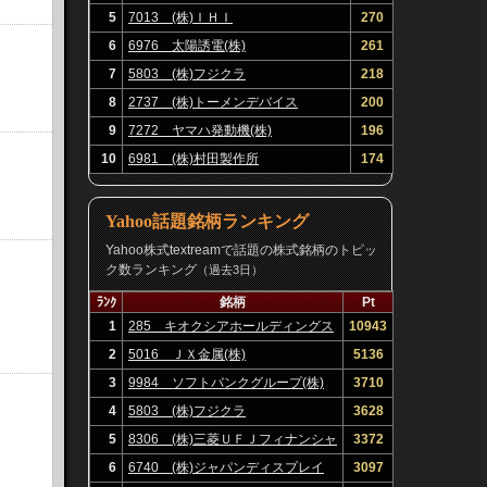
5
7013 (株)ＩＨＩ
270
6
6976 太陽誘電(株)
261
7
5803 (株)フジクラ
218
8
2737 (株)トーメンデバイス
200
9
7272 ヤマハ発動機(株)
196
10
6981 (株)村田製作所
174
Yahoo話題銘柄ランキング
Yahoo株式textreamで話題の株式銘柄のトピッ
ク数ランキング
（過去3日）
ﾗﾝｸ
銘柄
Pt
1
285 キオクシアホールディングス
10943
(株)
2
5016 ＪＸ金属(株)
5136
3
9984 ソフトバンクグループ(株)
3710
4
5803 (株)フジクラ
3628
5
8306 (株)三菱ＵＦＪフィナンシャ
3372
ル・グループ
6
6740 (株)ジャパンディスプレイ
3097