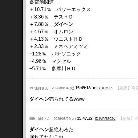
蓄電池関連
＋10.71％ パワーエックス
＋8.36％ テスＨＤ
＋7.88％
ダイヘン
＋4.67％ オムロン
＋4.13％ ウエストＨＤ
＋2.33％ ミネベアミツミ
−1.28％ パナソニック
−4.96％ マクセル
−5.71％ 多摩川ＨＤ
15:49:18
【急騰】今買
19 :山師さん：2026/08/04(火)
ID:B0sD/aZn
ダイヘン
売られてるwww
15:47:32
【急騰】今
999 :山師さん：2026/08/04(火)
ID:IVRRSC9v
ダイヘン
超絶わろた
漏れてたなこれ