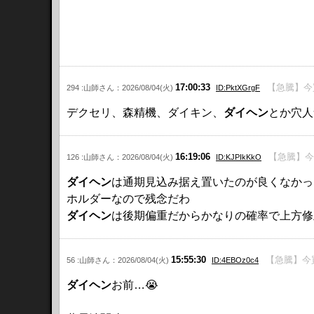
17:00:33
【急騰】今
294 :山師さん：2026/08/04(火)
ID:PktXGrgF
デクセリ、森精機、ダイキン、
ダイヘン
とか穴人
16:19:06
【急騰】今
126 :山師さん：2026/08/04(火)
ID:KJPIkKkO
ダイヘン
は通期見込み据え置いたのが良くなかっ
ホルダーなので残念だわ
ダイヘン
は後期偏重だからかなりの確率で上方修
15:55:30
【急騰】今
56 :山師さん：2026/08/04(火)
ID:4EBOz0c4
ダイヘン
お前…😭