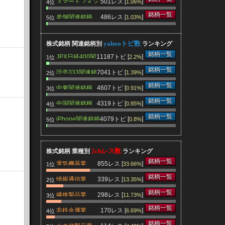
スマートフォン
501レス [
]
1.06%
4位
関連銘柄
銘柄一覧
老舗関連銘柄
486レス [
]
1.03%
5位
yahooトピ数
株式銘柄 関連銘柄別
ランキング
銘柄一覧
JPX日経400関
11187トピ [
]
2.2%
1位
連銘柄
銘柄一覧
読売333関連銘
7041トピ [
]
1.39%
2位
柄
銘柄一覧
中東関連銘柄
4607トピ [
]
0.91%
3位
銘柄一覧
中国関連銘柄
4319トピ [
]
0.85%
4位
銘柄一覧
iPhone関連銘柄
4079トピ [
]
0.8%
5位
2chレス数
株式銘柄 業種別
ランキング
銘柄一覧
電気機器業
855レス [
]
33.66%
1位
銘柄一覧
情報通信業
339レス [
]
13.35%
2位
銘柄一覧
繊維製品業
298レス [
]
11.73%
3位
銘柄一覧
非鉄金属業
170レス [
]
6.69%
4位
銘柄一覧