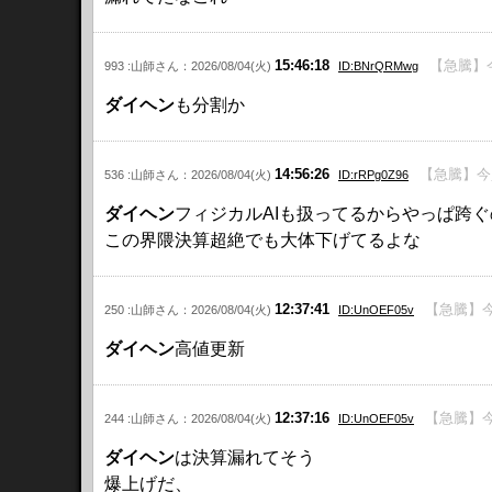
15:46:18
【急騰】
993 :山師さん：2026/08/04(火)
ID:BNrQRMwg
ダイヘン
も分割か
14:56:26
【急騰】今
536 :山師さん：2026/08/04(火)
ID:rRPg0Z96
ダイヘン
フィジカルAIも扱ってるからやっぱ跨
この界隈決算超絶でも大体下げてるよな
12:37:41
【急騰】今
250 :山師さん：2026/08/04(火)
ID:UnOEF05v
ダイヘン
高値更新
12:37:16
【急騰】今
244 :山師さん：2026/08/04(火)
ID:UnOEF05v
ダイヘン
は決算漏れてそう
爆上げだ、