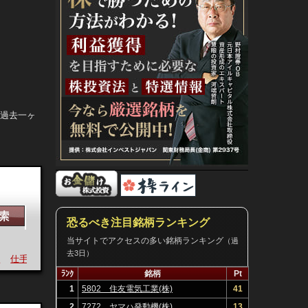
。過去一ヶ
恐るべき注目銘柄ランキング
当サイトでアクセスの多い銘柄ランキング
（過
去3日）
仕手
ﾗﾝｸ
銘柄
Pt
1
5802 住友電気工業(株)
41
2
7272 ヤマハ発動機(株)
13