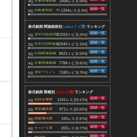
中東関連銘柄
1408レス [
]
1.69%
3月期
4位
銘柄一覧
自動車部材・部
1334レス [
]
1.6%
5位
品関連銘柄
yahooトピ数
株式銘柄 関連銘柄別
ランキング
銘柄一覧
JPX日経400関
21553トピ [
]
2.25%
1位
連銘柄
銘柄一覧
読売333関連銘
12640トピ [
]
1.32%
2位
柄
銘柄一覧
中国関連銘柄
8921トピ [
]
0.93%
3位
銘柄一覧
中東関連銘柄
7784トピ [
]
0.81%
4位
銘柄一覧
JPXプライム
7180トピ [
]
0.75%
5位
150関連銘柄
2chレス数
株式銘柄 業種別
ランキング
銘柄一覧
非鉄金属業
1241レス [
]
29.17%
1位
銘柄一覧
電気機器業
971レス [
]
22.82%
2位
銘柄一覧
情報通信業
335レス [
]
7.87%
3位
銘柄一覧
サービス業
203レス [
]
4.77%
4位
銘柄一覧