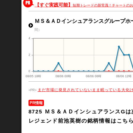
【すぐ実践可能】
短期トレードの新常識！チャートの
ＭＳ＆ＡＤインシュアランスグループホールデ
間）
4
2
0
08/05 18時
08/06 00時
08/06 06時
08/06 12時
まだ市場に発見されていないまま眠っている大化
PR情報
8725 ＭＳ＆ＡＤインシュアランス
レジェンド前池英樹の銘柄情報はこち