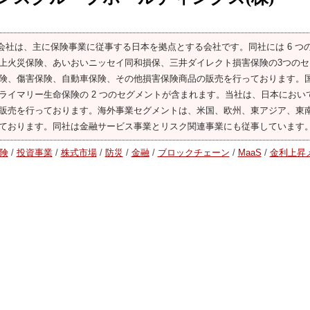
式会社は、主に保険事業に従事する日本を拠点とする会社です。同社には 6 つ
上火災保険、あいおいニッセイ同和損保、三井ダイレクト損害保険の3つのセ
険、傷害保険、自動車保険、その他損害保険商品の販売を行っております。
ライマリー生命保険の 2 つのセグメントが含まれます。当社は、日本におい
販売を行っております。海外事業セグメントは、米国、欧州、東アジア、東
ております。同社は金融サービス事業とリスク関連事業にも従事しています
険
/
投資事業
/
株式市場
/
防災
/
金融
/
ブロックチェーン
/
MaaS
/
金利上昇