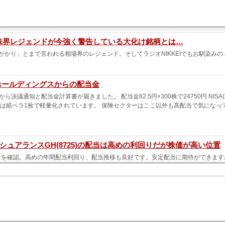
あの株界レジェンドが今強く警告している大化け銘柄とは…
がかり」とまで言われる相場界のレジェンド。そしてラジオNIKKEIでもお馴染みの
ホールディングスからの配当金
決議通知と配当金計算書が届きました。 配当金82.5円×300株で24750円 NISA
通知は紙ペラ1枚で軽量化されています。 保険セクターはここ以外も高配当で気になっ
シュアランスGH(8725)の配当は高めの利回りだが株価が高い位置
当方針を確認。高めの年間配当利回り、配当推移も良好です。安定配当に期待ができます
アランス(8725)安定感抜群の決算レビュー
す！(●ω●*) （調べたい銘柄は検索から証券コードを入力してね！） 今回は、国
725）】さんの2026年3月期 第1四半期決算をチェックしてみたよ〜！ 内容がよ