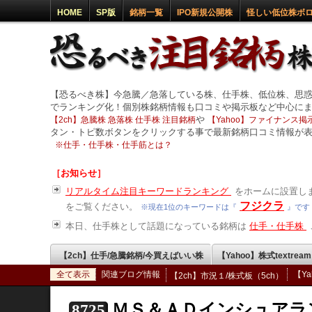
HOME
SP版
銘柄一覧
IPO新規公開株
怪しい低位株ボ
【恐るべき株】今急騰／急落している株、仕手株、低位株、思
でランキング化！個別株銘柄情報も口コミや掲示板など中心に
や
【2ch】急騰株 急落株 仕手株 注目銘柄
【Yahoo】ファイナンス掲示
タン・トピ数ボタンをクリックする事で最新銘柄口コミ情報が
※
仕手・仕手株・仕手筋とは？
［お知らせ］
リアルタイム注目キーワードランキング
をホームに設置しま
フジクラ
をご覧ください。
※現在1位のキーワードは『
』です
本日、仕手株として話題になっている銘柄は
仕手・仕手株
【2ch】仕手/急騰銘柄/今買えばいい株
【Yahoo】株式textrea
全て表示
関連ブログ情報
【Y
【2ch】市況１/株式板（5ch）
ＭＳ＆ＡＤインシュアラ
8725