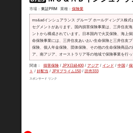
市場：
東証PRM
業種：
保険業
ms&adインシュアランス グループ ホールディングス株
セグメントがあります。国内損害保険事業は、三井住友海
ントから構成されています。日本国内で火災保険、海上保
命保険事業には、三井住友あいおい生命保険と三井住友プ
保険、個人年金保険、団体保険、その他の生命保険商品の
ア、南アジア、オーストラリア等の地域で保険事業を行っ
関連：
損害保険
/
JPX日経400
/
アジア
/
インド
/
中国
/
保
ト
/
好配当
/
JPXプライム150
/
読売333
スポンサード リンク