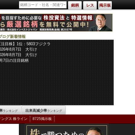
銘柄
レス
掲示板
ブログ新着情報
【注目株】1位：5803フジクラ
2026年8月7日 大引け
2026年8月7日 大引け
8月7日の注目銘柄
率
出来高減少率
ランキング
ランキング
ィングス 株ライン
8725掲示板