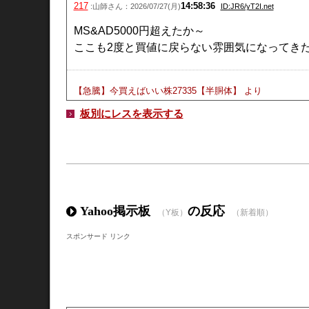
217
14:58:36
:山師さん：2026/07/27(月)
ID:JR6/yT2I.net
MS&AD5000円超えたか～
ここも2度と買値に戻らない雰囲気になってき
【急騰】今買えばいい株27335【半胴体】
より
496
10:42:59
:山師さん：2026/07/27(月)
ID:+wQxCwte.net
板別にレスを表示する
6月にソニーFG損切してMS＆ADに変えたらこ
【急騰】今買えばいい株27310【半導体再び】
より
551
09:35:28
:山師さん：2026/07/21(火)
ID:8D8LHyS0.net
わいのMS&ADもなぜかブチ上げとる
Yahoo掲示板
の反応
（Y板）
（新着順）
スポンサード リンク
【急騰】今買えばいい株27284【本能寺の便】
より
333
08:49:03
:山師さん：2026/07/14(火)
ID:s1GdYKmR.net
MSADPTSJC殿方wwwwwwwwwwwwwwwww