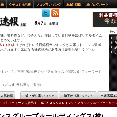
ロ株
クチコミ掲示板
ブログランキング
2ch注目ID
株ブログパーツ
8
7
月
日
金曜日
上位
惑株、材料株など、今みんなが注目している銘柄をほぼリアルタイム
まとめています。
よりそれぞれの注目銘柄ランキングが表示され、 レス数ボ
板(Y板)
表示されます！気になる株式銘柄がある方は是非お試しください。
した。2ch市況1/株式板で今リアルタイムで話題の注目キーワード
こちらの検索結果をご参考に。
m 人気銘柄
値上がり率
値下がり率
出来高増加
ランキング
ランキング
ahoo】ファイナンス掲示板
8725 ＭＳ＆ＡＤインシュアランスグループホールデ
ンスグループホールディングス(株)