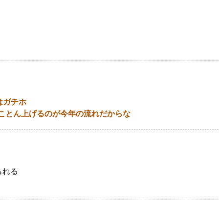
(●ω●´) ① MS&ADってどんな会社？(●ω●*) ② 最新決算レビュー（2026年
ト(●ω●；) ⑤ 株価＆指標まとめ（2025年8月時点） ⑥ 投資…
はガチホ
ことん上げるのが今年の流れだからな
られる