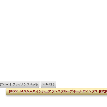
【Yahoo】ファイナンス掲示板
twitter呟き
［8725］ＭＳ＆ＡＤインシュアランスグループホールディングス 株式