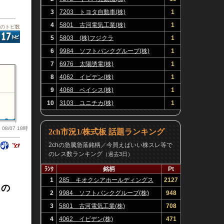
3
7203 トヨタ自動車(株)
1
4
5801 古河電気工業(株)
1
板のトピ数
48時
5
5803 (株)フジクラ
1
6
9984 ソフトバンクグループ(株)
1
7
6976 太陽誘電(株)
1
8
4062 イビデン(株)
1
9
4068 ベイシス(株)
1
10
3103 ユニチカ(株)
1
08/07 18時
2ch市況1/株式板 話題ランキング
2chの急騰急落銘柄／今買えばいい株スレ等で
のレス数ランキング
（過去3日）
ﾗﾝｸ
銘柄
Pt
1
285 キオクシアホールディングス
2127
界の
(株)
2
9984 ソフトバンクグループ(株)
948
3
5801 古河電気工業(株)
708
4
4062 イビデン(株)
471