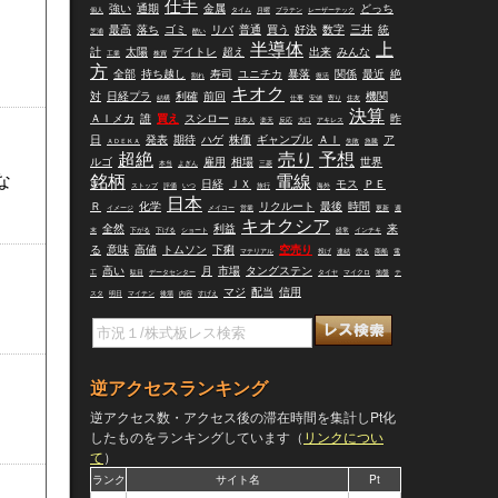
仕手
強い
通期
金属
どっち
個人
タイム
月曜
プラテン
レーザーテック
最高
落ち
ゴミ
リバ
普通
買う
好決
数字
三井
統
芝浦
酷い
半導体
上
計
太陽
デイトレ
超え
出来
みんな
工業
株買
方
全部
持ち越し
寿司
ユニチカ
暴落
関係
最近
絶
割れ
復活
キオク
対
日経プラ
利確
前回
機関
結構
仕事
安値
寄り
住友
決算
ＡＩメカ
誰
買え
スシロー
昨
日本人
楽天
反応
大口
アキレス
日
発表
期待
ハゲ
株価
ギャンブル
ＡＩ
ア
ＡＤＥＫＡ
失敗
急騰
超絶
売り
予想
ルゴ
雇用
相場
世界
本当
よぎん
三菱
な
銘柄
電線
日経
ＪＸ
モス
ＰＥ
ストップ
評価
いつ
旅行
海外
日本
Ｒ
化学
リクルート
最後
時間
イメージ
メイコー
営業
更新
週
キオクシア
全然
利益
来
末
下がる
下げる
ショート
経常
インチキ
る
意味
高値
トムソン
下痢
空売り
マテリアル
投げ
連結
売る
商船
電
高い
月
市場
タングステン
工
駄目
データセンター
タイヤ
マイクロ
地盤
テ
マジ
配当
信用
スタ
明日
マイテン
後場
内容
すげえ
逆アクセスランキング
逆アクセス数・アクセス後の滞在時間を集計しPt化
したものをランキングしています（
リンクについ
て
）
ランク
サイト名
Pt