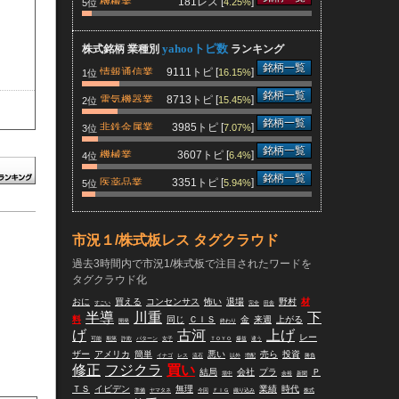
機械業
181レス [
]
4.25%
5位
yahooトピ数
株式銘柄 業種別
ランキング
銘柄一覧
情報通信業
9111トピ [
]
16.15%
1位
銘柄一覧
電気機器業
8713トピ [
]
15.45%
2位
銘柄一覧
非鉄金属業
3985トピ [
]
7.07%
3位
銘柄一覧
機械業
3607トピ [
]
6.4%
4位
銘柄一覧
医薬品業
3351トピ [
]
5.94%
5位
市況１/株式板レス タグクラウド
過去3時間内で市況1/株式板で注目されたワードを
タグクラウド化
おに
買える
コンセンサス
怖い
退場
野村
材
すごい
完全
田舎
半導
川重
下
料
同じ
ＣＩＳ
金
来週
上がる
開発
終わり
げ
古河
上げ
レー
可能
期第
詐欺
パターン
女子
ＴＯＹＯ
爆益
違う
ザー
アメリカ
簡単
悪い
売ら
投資
イナゴ
レス
流石
以外
増配
勝負
修正
フジクラ
買い
結局
会社
プラ
Ｐ
場中
余裕
新聞
ＴＳ
イビデン
無理
業績
時代
準備
ヤマタネ
今回
ＦＩＧ
織り込み
株式