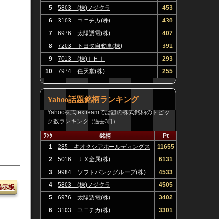
5
5803 (株)フジクラ
453
6
3103 ユニチカ(株)
430
7
6976 太陽誘電(株)
407
8
7203 トヨタ自動車(株)
391
9
7013 (株)ＩＨＩ
293
10
7974 任天堂(株)
255
Yahoo話題銘柄ランキング
Yahoo株式textreamで話題の株式銘柄のトピッ
ク数ランキング
（過去3日）
ﾗﾝｸ
銘柄
Pt
1
285 キオクシアホールディングス
11655
(株)
2
5016 ＪＸ金属(株)
6131
3
9984 ソフトバンクグループ(株)
4533
4
5803 (株)フジクラ
4505
掲示板
5
6976 太陽誘電(株)
3402
6
3103 ユニチカ(株)
3301