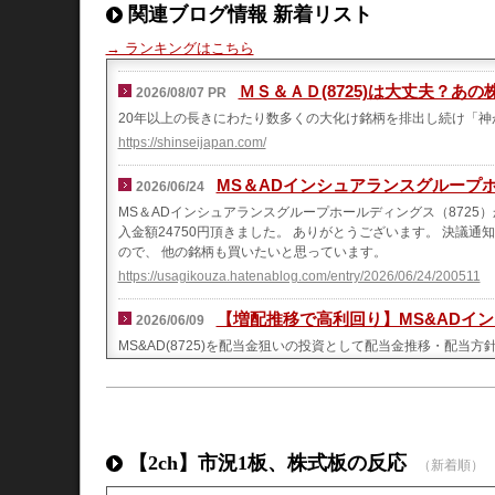
関連ブログ情報 新着リスト
→ ランキングはこちら
ＭＳ＆ＡＤ(8725)は大丈夫？
2026/08/07 PR
20年以上の長きにわたり数多くの大化け銘柄を排出し続け「神
https://shinseijapan.com/
MS＆ADインシュアランスグループ
2026/06/24
MS＆ADインシュアランスグループホールディングス（8725）から
入金額24750円頂きました。 ありがとうございます。 決議
ので、 他の銘柄も買いたいと思っています。
https://usagikouza.hatenablog.com/entry/2026/06/24/200511
【増配推移で高利回り】MS&ADイン
2026/06/09
MS&AD(8725)を配当金狙いの投資として配当金推移・配
株価が高い位置なので慎重に判断したい...
https://haitoukin-blog.com/kabu/msad/
◯利回り4.6%超！MS&ADインシュ
2025/08/09
こんにちは！ 「わからないなりに真剣！」がモットーのパンダで
【2ch】市況1板、株式板の反応
（新着順）
大手の【MS&ADインシュアランスグループホールディングス（8