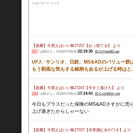
ら下の“ブログ村”ボタンをポチッと応援クリックしてくれると嬉しいです
スポンサード リンク
第1四半期） ③ パンダの注目ポイント(●ω●*) ④ 気になるポイン
https://pandapoint.hatenablog.com/entry/ms-and-ad20250808
【急騰】今買えばいい株27257【おっ勃てる】
より
597
22:19:30
:山師さん：2026/07/29(水)
ID:1yYrdsBD.net
UFJ、サンリオ、日鉄、MS&ADのバリュー群
もう割高な気もする銘柄もあるが上げる時はと
【急騰】今買えばいい株27247【今すぐ逃げろ】
より
244
17:14:43
:山師さん：2026/07/28(火)
ID:Cv2z8D4+.net
今日もプラスだった保険のMS&ADさすがに売
上げ過ぎたからしゃーない
【急騰】今買えばいい株27337【吊革掴む女のワキ】
より