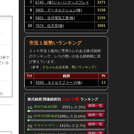
7
6740 (株)ジャパンディスプレイ
3271
8
3905 データセクション(株)
3158
9
5801 古河電気工業(株)
3155
10
7974 任天堂(株)
3091
…
市況１板勢いランキング
２ｃｈ市況１板内に専用スレのある株式銘柄
のランキング。レスの勢いがある銘柄順に並
口座で
び替えています。
ている
（参考：
２ちゃんねる全板・勢いランキング
）
ﾗﾝｸ
銘柄
Pt
1
4565 ネクセラファーマ(株)
13
が、
2chレス数
株式銘柄 関連銘柄別
ランキング
銘柄一覧
JPX日経400関
2501レス [
]
3%
1位
連銘柄
銘柄一覧
読売333関連銘
1696レス [
]
2.04%
2位
柄
銘柄一覧
内損保
スマートグリッ
1414レス [
]
1.7%
3位
かった
ド関連銘柄
銘柄一覧