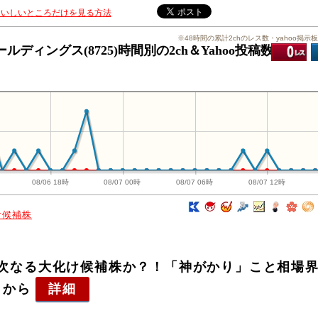
おいしいところだけを見る方法
※48時間の累計2chのレス数・yahoo掲示
ィングス(8725)時間別の2ch＆Yahoo投稿数推移
（
08/06 18時
08/07 00時
08/07 06時
08/07 12時
け候補株
Gは次なる大化け候補株か？！「神がかり」こと相場
らから
詳細