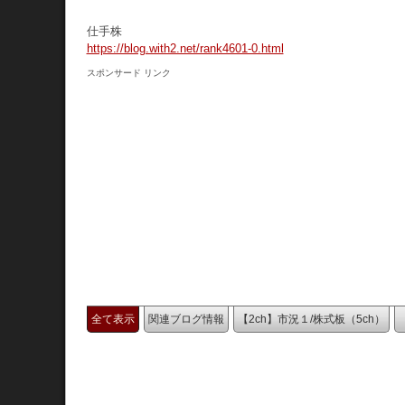
仕手株
https://blog.with2.net/rank4601-0.html
スポンサード リンク
全て表示
関連ブログ情報
【2ch】市況１/株式板（5ch）