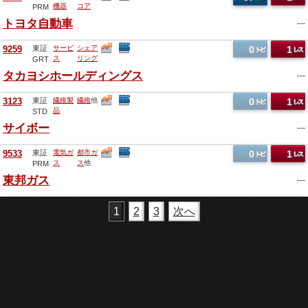
機器
コア
PRM
30
他
トヨタ自動車
---
9259
東証
サービ
シェア
0
1
ス
リング
GRT
エコノ
タカヨシホールディングス
---
ミー
他
3123
東証
繊維製
繊維
他
0
1
品
STD
サイボー
---
9533
東証
電気ガ
都市ガ
0
1
ス
ス
他
PRM
東邦ガス
---
1
2
3
次へ