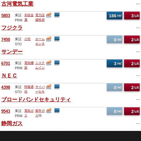
古河電気工業
---
5803
東証
非鉄金
電力設
186
3
属
備投資
PRM
他
フジクラ
---
7450
東証
小売
ホーム
0
2
センタ
STD
ー
他
サンデー
---
6701
東証
電気機
システ
3
2
器
ムイン
PRM
テグレ
ＮＥＣ
---
ーショ
ン
他
4398
東証
情報通
サイバ
0
2
信
ーセキ
STD
ュリテ
ブロードバンドセキュリティ
---
ィ
他
9543
東証
電気ガ
都市ガ
0
2
ス
ス
他
PRM
静岡ガス
---