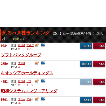
恐るべき株ランキング
【2ch】仕手/急騰銘柄/今買えばいい
株
（12時間内）
9984
東証
情報通
TOPIX
60
8
信
コア
PRM
30
他
ソフトバンクグループ
---
285A
東証
電気機
903
5
器
PRM
キオクシアホールディングス
---
4752
東証
情報通
ソフ
0
3
信
ト・シ
STD
ステム
昭和システムエンジニアリング
---
開発
他
5801
東証
非鉄金
電線
他
45
3
属
PRM