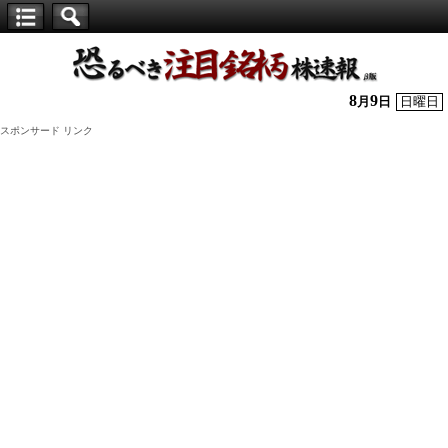
【仕
手
株】
8
9
月
日
日曜日
恐
スポンサード リンク
る
べ
き
注
目
銘
柄
株
速
報