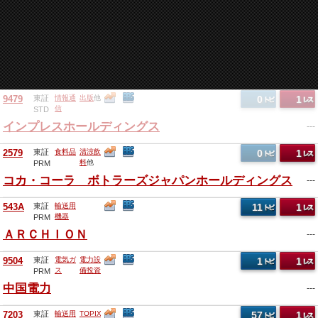
9479
東証
情報通
出版
他
0
1
信
STD
インプレスホールディングス
---
2579
東証
食料品
清涼飲
0
1
料
他
PRM
コカ・コーラ ボトラーズジャパンホールディングス
---
543A
東証
輸送用
11
1
機器
PRM
ＡＲＣＨＩＯＮ
---
9504
東証
電気ガ
電力設
1
1
ス
備投資
PRM
他
中国電力
---
7203
東証
輸送用
TOPIX
57
1