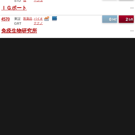
信
ーショ
STD
ン
他
ＩＧポート
---
4570
東証
医薬品
バイオ
0
2
テクノ
GRT
ロジー
免疫生物研究所
---
他