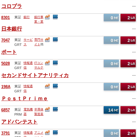
他
コロプラ
---
8301
東証
銀行
銀行事
0
2
業・業
務
他
日本銀行
---
7047
東証
サービ
専門サ
0
2
ス
イト
他
GRT
ポート
---
5028
東証
情報通
ITコン
0
2
信
サルテ
GRT
ィング
セカンドサイトアナリティカ
---
他
198A
東証
情報通
0
2
信
GRT
ＰｏｓｔＰｒｉｍｅ
---
6857
東証
電気機
半導体
14
2
器
製造装
PRM
置
他
アドバンテスト
---
3791
東証
情報通
アニメ
0
2