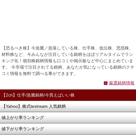
【恐るべき株】今急騰／急落している株、仕手株、低位株、思惑株、
材料株など、今みんなが注目している銘柄をほぼリアルタイムでラン
キング化！個別株銘柄情報も口コミや掲示板など中心にまとめていま
す。 今市場で注目されてる銘柄、あなたが気になっている銘柄のクチ
コミ情報を無料で調べる事ができます。
厳選銘柄情報
【2ch】仕手/急騰銘柄/今買えばいい株
【Yahoo】株式textream 人気銘柄
値上がり率ランキング
値下がり率ランキング