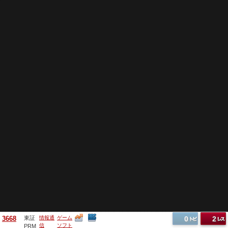
3668
東証
情報通
ゲーム
0
2
信
ソフト
PRM