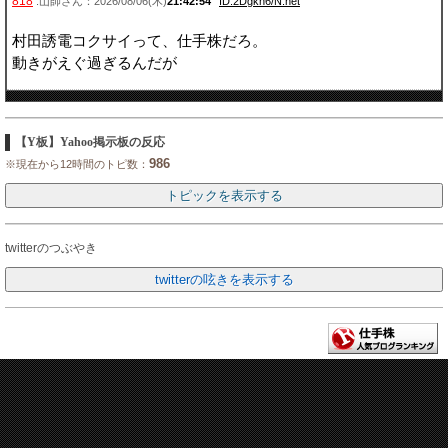
818
:山師さん：2026/08/06(木)
21:42:54
ID:2Dgkn6/N.net
村田誘電コクサイって、仕手株だろ。
動きがえぐ過ぎるんだが
【Y板】Yahoo掲示板の反応
986
※現在から12時間のトピ数：
twitterのつぶやき