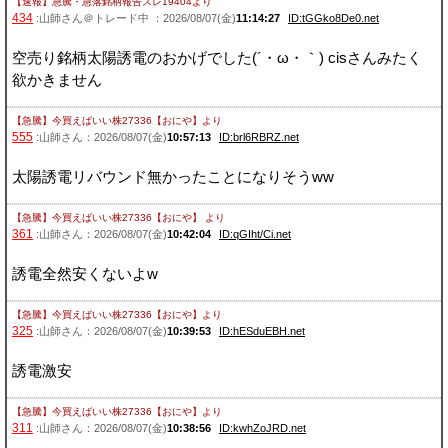
【速報】急騰・急落銘柄報告スレ19404
より
434
:山師さん＠トレード中 ：2026/08/07(金)
11:14:27
ID:tGGko8De0.net
空売り銘柄太陽誘電のおかげでした(´・ω・｀) cisさんみたく
欲かきません
【急騰】今買えばいい株27336【おにや】
より
555
:山師さん：2026/08/07(金)
10:57:13
ID:brl6RBRZ.net
太陽誘電リバウンド無かったことになりそうww
【急騰】今買えばいい株27336【おにや】
より
361
:山師さん：2026/08/07(金)
10:42:04
ID:qGIht/Ci.net
誘電全然安くないよw
【急騰】今買えばいい株27336【おにや】
より
325
:山師さん：2026/08/07(金)
10:39:53
ID:hESduEBH.net
誘電激安
【急騰】今買えばいい株27336【おにや】
より
311
:山師さん：2026/08/07(金)
10:38:56
ID:kwhZoJRD.net