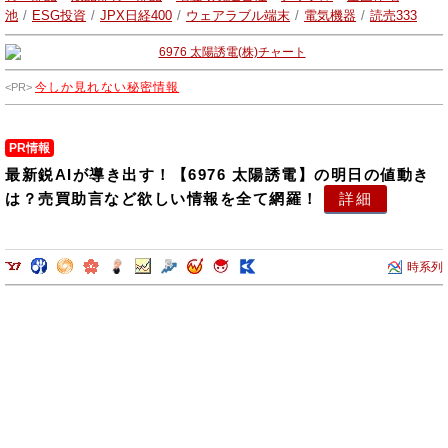
consulting on environmental measurements.
池
/
ESG投資
/
JPX日経400
/
ウェアラブル端末
/
電気機器
/
読売333
今しか見れない秘密情報
PR情報
最新鋭AIが導き出す！【6976 太陽誘電】の明日の値動き
は？売買助言など欲しい情報を全て網羅！
詳細
時系列