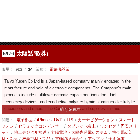
6976
太陽誘電(株)
市場：
東証PRM
業種：
電気機器業
Taiyo Yuden Co Ltd is a Japan-based company mainly engaged in the
manufacture and sale of electronic components. The Company’s main
products include multilayer ceramic capacitors, inductors, high
frequency devices, and conductive polymer hybrid aluminum electrolytic
capacitors and others. The Company sells and supplies finished
products to domestic and overseas set manufacturers and sales
関連：
電子部品
/
iPhone
/
DVD
/
ITS
/
カーナビゲーション
/
スマート
affiliates. The Company also supplies raw materials and semi-finished
フォン
/
セラミックコンデンサー
/
タブレット端末
/
ワンセグ
/
円安メリ
products to domestic and overseas manufacturing affiliates. The
ット
/
地上デジタル放送
/
太陽電池・太陽光発電システム
/
携帯電話部
Company also provides services to employees, temporary staffing, and
材・部品
/
液晶部材・部品
/
電磁環境適合性
/
アップル
/
全固体電