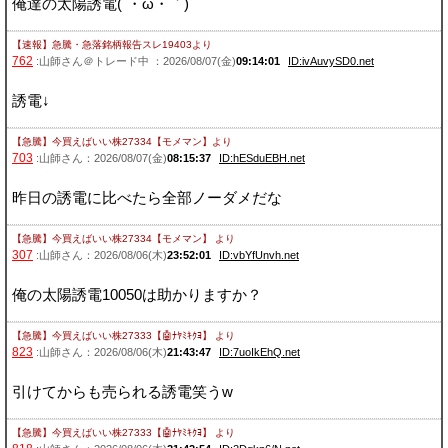
俺達の太陽誘電(´・ω・｀)
【速報】急騰・急落銘柄報告スレ19403
より
762
:山師さん＠トレード中 ：2026/08/07(金)
09:14:01
ID:ivAuvySD0.net
誘電↓
【急騰】今買えばいい株27334【モメマン】
より
703
:山師さん：2026/08/07(金)
08:15:37
ID:hESduEBH.net
昨日の誘電に比べたら全部ノーダメだな
【急騰】今買えばいい株27334【モメマン】
より
307
:山師さん：2026/08/06(木)
23:52:01
ID:vbYfUnvh.net
俺の太陽誘電10050は助かりますか？
【急騰】今買えばいい株27333【🤖ﾅﾔﾐｷｸﾖ】
より
823
:山師さん：2026/08/06(木)
21:43:47
ID:7uoIkEhQ.net
引けてからも売られる誘電笑うw
【急騰】今買えばいい株27333【🤖ﾅﾔﾐｷｸﾖ】
より