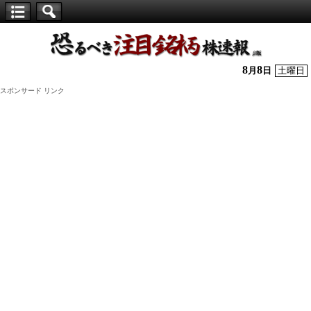
【仕
手
株】
8
8
月
日
土曜日
恐
スポンサード リンク
る
べ
き
注
目
銘
柄
株
速
報