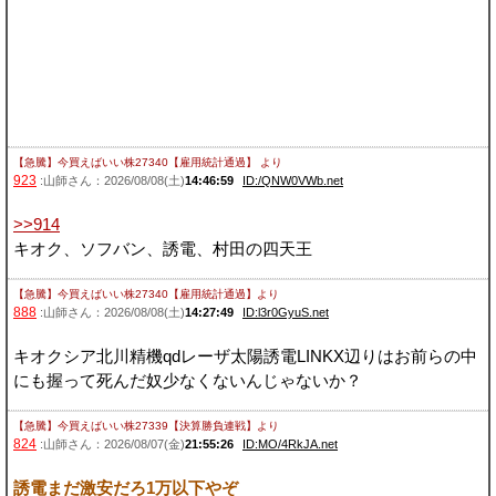
【急騰】今買えばいい株27340【雇用統計通過】
より
923
:山師さん：2026/08/08(土)
14:46:59
ID:/QNW0VWb.net
>>914
キオク、ソフバン、誘電、村田の四天王
【急騰】今買えばいい株27340【雇用統計通過】
より
888
:山師さん：2026/08/08(土)
14:27:49
ID:l3r0GyuS.net
キオクシア北川精機qdレーザ太陽誘電LINKX辺りはお前らの中
にも握って死んだ奴少なくないんじゃないか？
【急騰】今買えばいい株27339【決算勝負連戦】
より
824
:山師さん：2026/08/07(金)
21:55:26
ID:MO/4RkJA.net
誘電まだ激安だろ1万以下やぞ