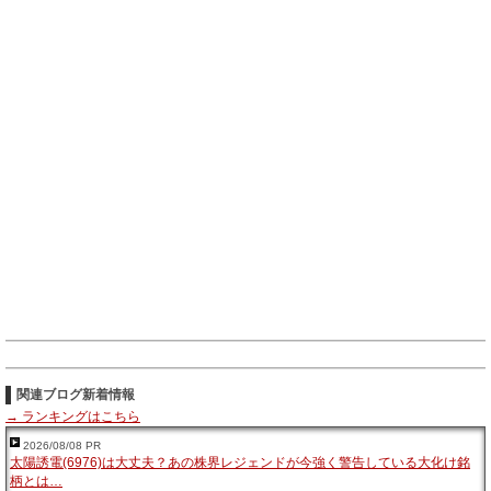
関連ブログ新着情報
→ ランキングはこちら
2026/08/08 PR
太陽誘電(6976)は大丈夫？あの株界レジェンドが今強く警告している大化け銘
柄とは…