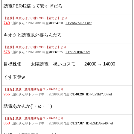
誘電PER42倍って安すぎだろ
【急騰】今買えばいい株27335【立てよ】
より
749
:山師さん：2026/08/07(金)
09:54:50
ID:kwhZoJRD.net
キオクと誘電以外要らんだろ
【急騰】今買えばいい株27335【立てよ】
より
676
:山師さん：2026/08/07(金)
09:49:35
ID:h3ZOBl4C.net
目標株価 太陽誘電 祝いコスモ 24000 → 14000
くす玉🎊w
【速報】急騰・急落銘柄報告スレ19403
より
966
:山師さん＠トレード中 ：2026/08/07(金)
09:46:20
ID:PEv3btYJ0.net
誘電あかんか(´・ω・｀)
【速報】急騰・急落銘柄報告スレ19403
より
860
:山師さん＠トレード中 ：2026/08/07(金)
09:27:07
ID:dZbDAks40.net