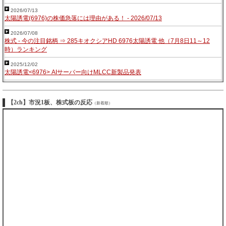
2026/07/13
太陽誘電(6976)の株価急落には理由がある！ - 2026/07/13
2026/07/08
株式 - 今の注目銘柄 ⇒ 285キオクシアHD 6976太陽誘電 他（7月8日11～12
時）ランキング
2025/12/02
太陽誘電<6976> AIサーバー向けMLCC新製品発表
【2ch】市況1板、株式板の反応
（新着順）