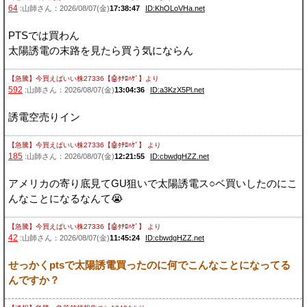
64
:山師さん：2026/08/07(金)
17:38:47
ID:KhOLoVHa.net
PTSでは買わん
太陽誘電の末路を見たら買う気にならん
【急騰】今買えばいい株27336【🤖ﾀﾃﾛﾊｹﾞ】
より
592
:山師さん：2026/08/07(金)
13:04:36
ID:a3KzX5Pl.net
誘電空売りイン
【急騰】今買えばいい株27336【🤖ﾀﾃﾛﾊｹﾞ】
より
185
:山師さん：2026/08/07(金)
12:21:55
ID:cbwdgHZZ.net
アメリカの寄り底見てGU狙いで太陽誘電ス○ベ買いしたのにこ
んなことになるなんて😭
【急騰】今買えばいい株27336【🤖ﾀﾃﾛﾊｹﾞ】
より
42
:山師さん：2026/08/07(金)
11:45:24
ID:cbwdgHZZ.net
せっかくptsで太陽誘電買ったのに何でこんなことになってる
んですか？