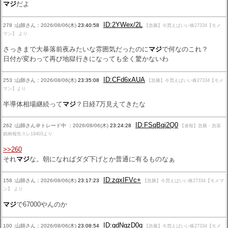
マジ
だよ
ID:2YWex/2L
278 :山師さん：2026/08/06(木)
23:40:58
【急騰】今買えばいい株27334【モメ
マン】 より
さっきまで大暴落前夜みたいな雰囲気だったのに
マジ
で何なのこれ？
日付が変わって再び地獄行きになっても全く驚かないわ
ID:CFd6xAUA
253 :山師さん：2026/08/06(木)
23:35:08
【急騰】今買えばいい株27334【モメ
マン】より
半導体相場継続って
マジ
？日経7万見えてきたな
ID:FSqBqi2Q0
262 :山師さん＠トレード中 ：2026/08/06(木)
23:24:28
【速報】急騰・急落
銘柄報告スレ19403より
>>260
それ
マジ
な。朝になればダダ下げとか普通に有るものなぁ
ID:zqxIFVc+
158 :山師さん：2026/08/06(木)
23:17:23
【急騰】今買えばいい株27334【モメマ
ン】 より
マジ
で67000やんのか
ID:gdNqzD0q
100 :山師さん：2026/08/06(木)
23:08:54
【急騰】今買えばいい株27334【モメ