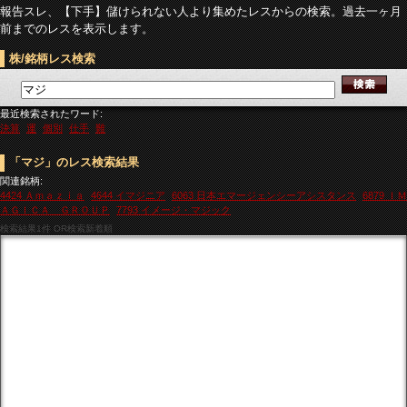
報告スレ、【下手】儲けられない人より集めたレスからの検索。過去一ヶ月
前までのレスを表示します。
株/銘柄レス検索
最近検索されたワード:
決算
運
個別
仕手
難
「マジ」のレス検索結果
関連銘柄:
4424 Ａｍａｚｉａ
4644 イマジニア
6063 日本エマージェンシーアシスタンス
6879 ＩＭ
ＡＧＩＣＡ ＧＲＯＵＰ
7793 イメージ・マジック
検索結果
1件 OR検索新着順