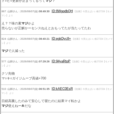
ト○ピ○更新が止まってるって
マジ
？
ID:8WgqdbQH
867 :山師さん：2026/08/07(金)
08:49:30
【急騰】今買えばいい株27334【モメ
マン】より
え？？味の素
マジ
かよ
売らないが正解かーセンスねえとおもってたが当たってたわ
ID:egkDyc8+
824 :山師さん：2026/08/07(金)
08:40:21
【急騰】今買えばいい株27334【モメマ
ン】より
マジ
で人減った
ID:94yaRtpP
577 :山師さん：2026/08/07(金)
07:29:26
【急騰】今買えばいい株27334【モメマ
ン】より
クソ先物
マ○キ○ガイジムーブ高値+700
ID:kAEC0EsR
510 :山師さん：2026/08/07(金)
06:51:35
【急騰】今買えばいい株27334【モメ
マン】 より
日経高騰したのみて安心して寝たのに結果マイ転かよ
マジ
使えねー🐙だな