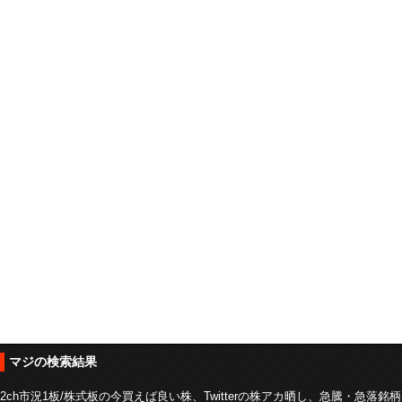
マジの検索結果
2ch市況1板/株式板の今買えば良い株、Twitterの株アカ晒し、急騰・急落銘柄