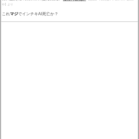
や】より
これ
マジ
でインチキAI死亡か？