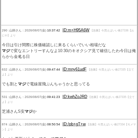
ID:m+H95A6W
290 :山師さん：2026/08/07(金)
10:37:42
【急騰】今買えばいい株27336【お
にや】より
今日は引け間際に株価確認しに来るくらいでいい相場だな
マジ
で変なエントリーすんなよ10:30のキオクシア見て確信したわ今日は俺
らから金毟る日
ID:mny61udF
632 :山師さん：2026/08/07(金)
09:47:44
【急騰】今買えばいい株27335【立て
よ】より
でも割と
マジ
で電線屋飛ぶんちゃうかと思ってる
ID:kwhZoJRD
531 :山師さん：2026/08/07(金)
09:41:23
【急騰】今買えばいい株27335【立て
よ】より
芝浦さんS安
マジ
か
ID:/pb+gT+w
874 :山師さん：2026/08/07(金)
08:50:54
【急騰】今買えばいい株27334【モメマ
ン】より