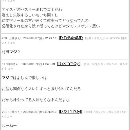
ﾛﾊｹﾞ】より
アイスピのパスキーまじでゴミだわ
遅えし失敗するしいちいち開くし
絵文字メールの方が速くて確実ってどうなってんの
必須化されたから渋々従ってるけど
マジ
でレスポンス悪い
ID:FcB4c4MD
230 :山師さん：2026/08/07(金)
12:29:10
【急騰】今買えばいい株27336【🤖ﾀﾃ
ﾛﾊｹﾞ】より
村田
マジ
？
ID:/XTYYOy9
51 :山師さん：2026/08/07(金)
11:48:19
【急騰】今買えばいい株27336【🤖ﾀﾃﾛﾊ
ｹﾞ】 より
マジ
ではよしんで欲しいは
お盆も関係なくスレにずっと張り付いてんだろ
だから株やってる人居なくなるんだよな
ID:/XTYYOy9
791 :山師さん：2026/08/07(金)
11:13:19
【急騰】今買えばいい株27336【おに
や】より
ねーねー