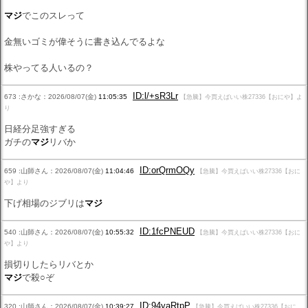
マジ
でこのスレって
金無いゴミが偉そうに書き込んでるよな
株やってる人いるの？
ID:l/+sR3Lr
673 :さかな：2026/08/07(金)
11:05:35
【急騰】今買えばいい株27336【おにや】よ
り
日経分足強すぎる
ガチの
マジ
リバか
ID:orQrmOQy
659 :山師さん：2026/08/07(金)
11:04:46
【急騰】今買えばいい株27336【おに
や】より
下げ相場のジブリは
マジ
ID:1fcPNEUD
540 :山師さん：2026/08/07(金)
10:55:32
【急騰】今買えばいい株27336【おに
や】より
損切りしたらリバとか
マジ
で殺○ぞ
ID:94yaRtpP
320 :山師さん：2026/08/07(金)
10:39:27
【急騰】今買えばいい株27336【おに