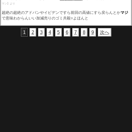
マン】より
超絶の超絶のアドバンやイビデンですら前回の高値にすら戻らんとか
マジ
で意味わからんいい加減売りのゴミ共殺○よほんと
1
2
3
4
5
6
7
8
9
次へ