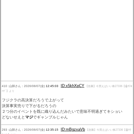
ID:x5khXpCY
410 :山師さん：2026/08/07(金)
12:45:03
【急騰】今買えばいい株27336【🤖ﾀﾃﾛ
ﾊｹﾞ】より
フジクラの高決算だろうで上がって
決算事実売りで下がるだろうの
２つ分のイベントを既に織り込んだみたいで意味不明過ぎてキショい
どないせえと
マジ
でギャンブルじゃん
ID:mBgzxaVb
293 :山師さん：2026/08/07(金)
12:35:15
【急騰】今買えばいい株27336【🤖ﾀﾃ