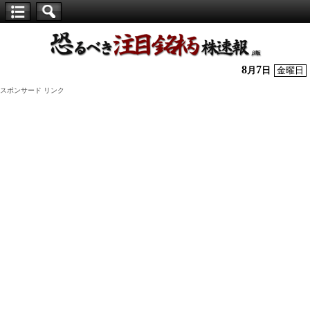
【仕
手
株】
8
7
月
日
金曜日
恐
スポンサード リンク
る
べ
き
注
目
銘
柄
株
速
報