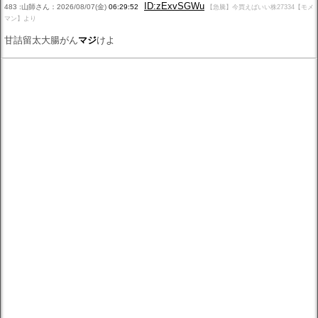
ID:zExvSGWu
483 :山師さん：2026/08/07(金)
06:29:52
【急騰】今買えばいい株27334【モメ
マン】より
甘詰留太大腸がん
マジ
けよ