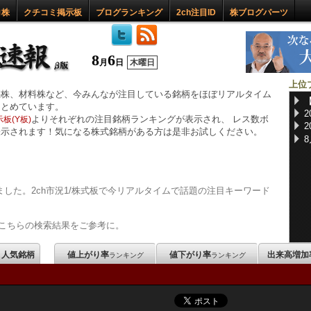
ロ株
クチコミ掲示板
ブログランキング
2ch注目ID
株ブログパーツ
8
6
月
日
木曜日
上位
惑株、材料株など、今みんなが注目している銘柄をほぼリアルタイム
まとめています。
よりそれぞれの注目銘柄ランキングが表示され、 レス数ボ
板(Y板)
表示されます！気になる株式銘柄がある方は是非お試しください。
した。2ch市況1/株式板で今リアルタイムで話題の注目キーワード
こちらの検索結果をご参考に。
m 人気銘柄
値上がり率
値下がり率
出来高増加
ランキング
ランキング