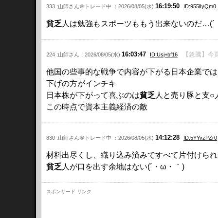
16:19:50
333 :山師さん＠トレード中 ：2026/08/05(水)
ID:955lIyQm0
貧乏
人は勉強もスポーツももう出来ないのだ…(´
16:03:47
【急騰】今買
224 :山師さん：2026/08/05(水)
ID:Usj+bf16
他国の些事的な戦争で内容が下がる日本企業では
下げの方がインチキ
日本株が下がって喜ぶのは
貧乏
人と売り豚と支○
この時点で資本主義経済の敵
14:12:28
830 :山師さん＠トレード中 ：2026/08/05(水)
ID:5YYvzPZr0
材料出尽くし、織り込み済みですべて片付けられ
貧乏
人が口を出す余地はない(´・ω・｀)
スポンサード リンク