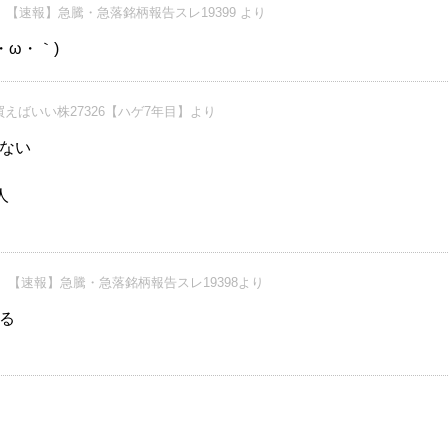
【速報】急騰・急落銘柄報告スレ19399 より
・ω・｀)
えばいい株27326【ハゲ7年目】より
ない
人
【速報】急騰・急落銘柄報告スレ19398より
る