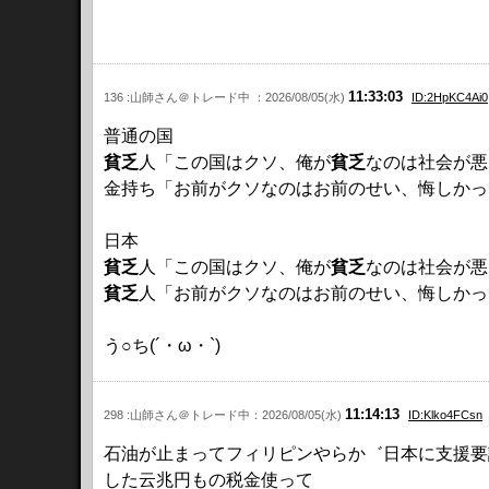
11:33:03
136 :山師さん＠トレード中 ：2026/08/05(水)
ID:2HpKC4Ai0
普通の国
貧乏
人「この国はクソ、俺が
貧乏
なのは社会が悪
金持ち「お前がクソなのはお前のせい、悔しかっ
日本
貧乏
人「この国はクソ、俺が
貧乏
なのは社会が悪
貧乏
人「お前がクソなのはお前のせい、悔しかっ
う○ち(´・ω・`)
11:14:13
298 :山師さん＠トレード中：2026/08/05(水)
ID:Klko4FCsn
石油が止まってフィリピンやらか゛日本に支援要
した云兆円もの税金使って