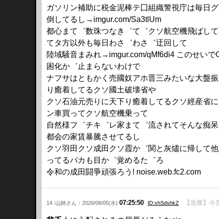
ガソリン補助に税金泥棒テ囗組織警視庁は毎日グ
倒してるし→imgur.com/Sa3tlUm
都心まて゛数珠つなき゛て゛クソ航空機飛ばして
てタ方以外も毎日わさ゛わさ゛迂回して
陸域騒音まみれ→imgur.com/qMf6di4 
困化か゛止まらないわけで
ナフサはともかく売國奴アホ晋三みたいな大盤振
り癒着してるクソ國土破壊省や
クソ石油元売りに天下り癒着してるクソ經産省に
ン車買ってクソ航空機乗って
自然様フ゛チキ゛レ家まて゛流されてそんな痴呆
都会の家賃暴騰させてるし
クソ羽田クソ成田クソ霞か゛関と灰燼に帰して他國
ってるバカも目か゛覚めるた゛ろ
令和の成田闘爭頑張ろう! noise.web.fc2.com
07:25:50
【急騰】今買
14 :山師さん：2026/08/05(水)
ID:xhSdshkZ