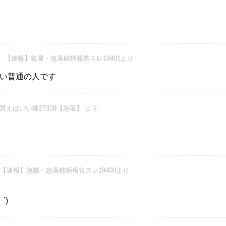
【速報】急騰・急落銘柄報告スレ19401より
い普通の人です
買えばいい株27328【急落】 より
【速報】急騰・急落銘柄報告スレ19400より
`)