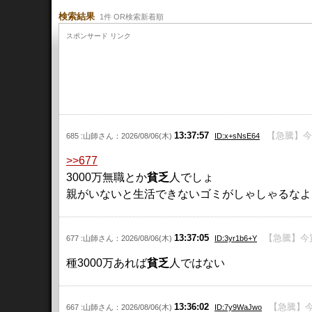
検索結果
1件 OR検索新着順
スポンサード リンク
13:37:57
【急騰】今
685 :山師さん：2026/08/06(木)
ID:x+sNsE64
>>677
3000万無職とか
貧乏
人でしょ
親がいないと生活できないゴミがしゃしゃるなよ
13:37:05
【急騰】今買
677 :山師さん：2026/08/06(木)
ID:3yr1b6+Y
種3000万あれば
貧乏
人ではない
13:36:02
【急騰】今
667 :山師さん：2026/08/06(木)
ID:7y9WaJwo