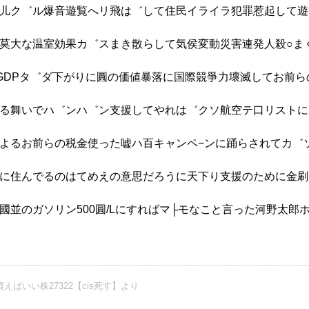
儿ク゛ル爆音遊覧へリ飛は゛して住民イライラ犯罪惹起して遊
莫大な温室効果カ゛スまき散らして気侯変動災害連発人殺○ま
このせいでGDPタ゛ダ下がりに圓の価値暴落に国際競爭力壞滅してお前
る舞いでハ゛ンハ゛ン支援してやれは゛クソ航空テ口リストに
よるお前らの税金使った嘘ハ百キャンペ−ンに踊らされてカ゛
に住んでるのはてめえの意思だろうに天下り支援のために金刷
並のガソリン500圓/Lにすればマ├モなこと言った河野太郎
えばいい株27322【cis死す】より