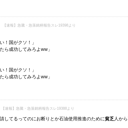
【速報】急騰・急落銘柄報告スレ19398より
い！国がクソ！」
たら成功してみろよww」
い！国がクソ！」
たら成功してみろよww」
【速報】急騰・急落銘柄報告スレ19388より
請してるってのにお断りとか石油使用推進のために
貧乏
人から