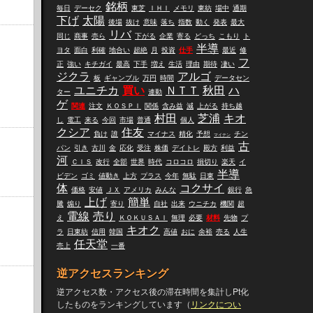
銘柄
毎日
デーセク
東芝
ＩＨＩ
メモリ
東紡
場中
通期
下げ
太陽
後場
抜け
意味
落ち
指数
動く
発表
最大
リバ
同じ
商事
売ら
下がる
企業
寄る
どっち
こもり
ト
半導
ヨタ
面白
利確
地合い
超絶
月
投資
仕手
最近
修
フ
正
強い
キチガイ
最高
下手
増え
生活
理由
期待
凄い
ジクラ
アルゴ
板
ギャンブル
万円
時間
データセン
ユニチカ
買い
ＮＴＴ
秋田
ハ
ター
連動
ゲ
関連
注文
ＫＯＳＰＩ
関係
含み益
減
上がる
持ち越
村田
芝浦
キオ
し
電工
来る
今回
市場
普通
個人
クシア
住友
負け
誰
マイナス
精化
予想
チン
マイテン
古
パン
引き
古川
金
応化
受注
株価
デイトレ
殿方
利益
河
ＣＩＳ
改行
全部
世界
時代
コロコロ
損切り
楽天
イ
半導
ビデン
ゴミ
値動き
上方
プラス
今年
無駄
日東
体
コクサイ
価格
安値
ＪＸ
アメリカ
みんな
銀行
急
上げ
簡単
騰
煽り
寄り
自社
出来
ウニチカ
機関
超
電線
売り
え
ＫＯＫＵＳＡＩ
無理
必要
材料
先物
プ
キオク
ラ
日東紡
信用
韓国
高値
おに
余裕
売る
人生
任天堂
売上
一番
逆アクセスランキング
逆アクセス数・アクセス後の滞在時間を集計しPt化
したものをランキングしています（
リンクについ