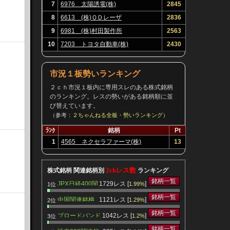
7
6976 太陽誘電(株)
2845
8
6613 (株)ＱＤレーザ
2836
9
6981 (株)村田製作所
2563
10
7203 トヨタ自動車(株)
2430
市況１板勢いランキング
２ｃｈ市況１板内に専用スレのある株式銘柄
のランキング。レスの勢いがある銘柄順に並
び替えています。
（参考：
２ちゃんねる全板・勢いランキング
）
ﾗﾝｸ
銘柄
Pt
1
4565 ネクセラファーマ(株)
13
2chレス数
株式銘柄 関連銘柄別
ランキング
銘柄一覧
JPX日経400関
1729レス [
]
1.99%
1位
連銘柄
銘柄一覧
中国関連銘柄
1121レス [
]
1.29%
2位
銘柄一覧
ブロードバンド
1042レス [
]
1.2%
3位
関連銘柄
銘柄一覧