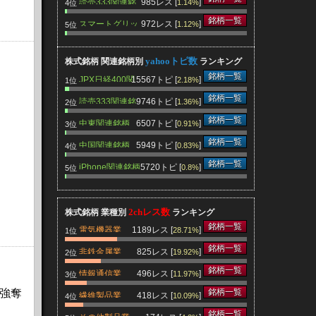
読売333関連銘
985レス [
]
1.14%
4位
柄
銘柄一覧
スマートグリッ
972レス [
]
1.12%
5位
ド関連銘柄
yahooトピ数
株式銘柄 関連銘柄別
ランキング
銘柄一覧
JPX日経400関
15567トピ [
]
2.18%
1位
連銘柄
銘柄一覧
読売333関連銘
9746トピ [
]
1.36%
2位
柄
銘柄一覧
中東関連銘柄
6507トピ [
]
0.91%
3位
銘柄一覧
中国関連銘柄
5949トピ [
]
0.83%
4位
銘柄一覧
iPhone関連銘柄
5720トピ [
]
0.8%
5位
2chレス数
株式銘柄 業種別
ランキング
銘柄一覧
電気機器業
1189レス [
]
28.71%
1位
銘柄一覧
非鉄金属業
825レス [
]
19.92%
2位
銘柄一覧
情報通信業
496レス [
]
11.97%
3位
強奪
銘柄一覧
繊維製品業
418レス [
]
10.09%
4位
銘柄一覧