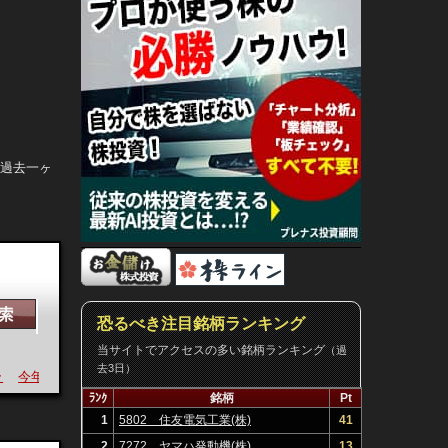
。過去一ヶ
恐るべき注目銘柄ランキング
当サイトでアクセスの多い銘柄ランキング
（過
去3日）
今年
個別
ﾗﾝｸ
銘柄
Pt
1
5802 住友電気工業(株)
41
2
7272 ヤマハ発動機(株)
13