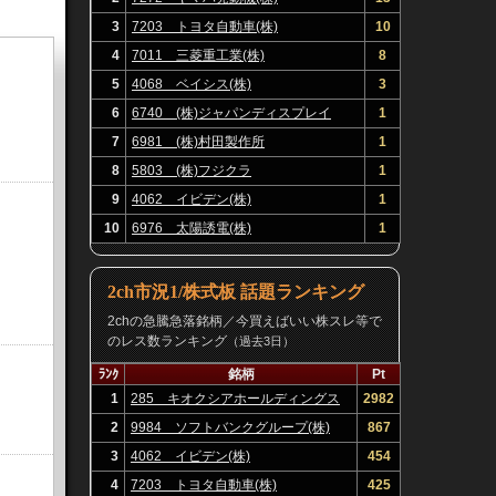
3
7203 トヨタ自動車(株)
10
4
7011 三菱重工業(株)
8
5
4068 ベイシス(株)
3
6
6740 (株)ジャパンディスプレイ
1
7
6981 (株)村田製作所
1
8
5803 (株)フジクラ
1
9
4062 イビデン(株)
1
10
6976 太陽誘電(株)
1
2ch市況1/株式板 話題ランキング
2chの急騰急落銘柄／今買えばいい株スレ等で
のレス数ランキング
（過去3日）
ﾗﾝｸ
銘柄
Pt
1
285 キオクシアホールディングス
2982
(株)
2
9984 ソフトバンクグループ(株)
867
3
4062 イビデン(株)
454
4
7203 トヨタ自動車(株)
425