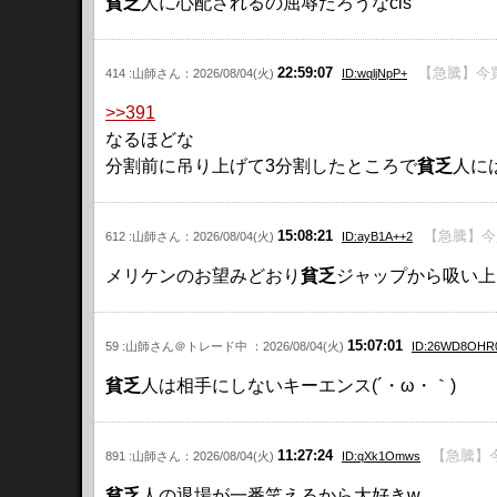
貧乏
人に心配されるの屈辱だろうなcis
22:59:07
【急騰】今
414 :山師さん：2026/08/04(火)
ID:wqljNpP+
>>391
なるほどな
分割前に吊り上げて3分割したところで
貧乏
人に
15:08:21
【急騰】今
612 :山師さん：2026/08/04(火)
ID:ayB1A++2
メリケンのお望みどおり
貧乏
ジャップから吸い上
15:07:01
59 :山師さん＠トレード中 ：2026/08/04(火)
ID:26WD8OHR
貧乏
人は相手にしないキーエンス(´・ω・｀)
11:27:24
【急騰】
891 :山師さん：2026/08/04(火)
ID:qXk1Omws
貧乏
人の退場が一番笑えるから大好きw