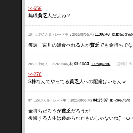
>>659
無職
貧乏
人だよね？
11:06:48
104 :山師さん＠トレード中 ：2026/08/06(木)
ID:ID5pJGYu0
毎週 宮川の鰻食べれる人が
貧乏
でも金持ちでな
09:43:13
【急騰】今
283 :山師さん：2026/08/06(木)
ID:3vqpxonR
>>276
S株なんてやってる
貧乏
人への配慮はいらんｗ
04:25:07
97 :山師さん＠トレード中 ：2026/08/06(木)
ID:v3Fbt45A0
金持ちだろうが
貧乏
だろうが
後悔する人生は褒められたものじゃないね(´・ω・