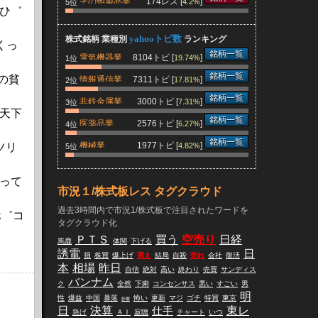
その他製品業
174レス [
]
4.2%
5位
ひ゛
yahooトピ数
株式銘柄 業種別
ランキング
くっ
銘柄一覧
電気機器業
8104トピ [
]
19.74%
1位
銘柄一覧
らの貧
情報通信業
7311トピ [
]
17.81%
2位
銘柄一覧
非鉄金属業
3000トピ [
]
7.31%
3位
天下
銘柄一覧
医薬品業
2576トピ [
]
6.27%
4位
銘柄一覧
機械業
1977トピ [
]
ソリ
4.82%
5位
って
市況１/株式板レス タグクラウド
過去3時間内で市況1/株式板で注目されたワードを
ホ゛コ
タグクラウド化
ＰＴＳ
買う
空売り
日経
馬鹿
体関
下げる
誘電
日
損
株買
爆上げ
買え
結局
自殺
売れ
会社
復活
本
相場
昨日
自信
絶対
高い
終わり
売買
サンディス
バンナム
ク
全然
下痢
コンセンサス
悪い
すごい
男
明
性
爆益
中国
暴落
怖い
更新
マジ
ゴチ
特買
東京
影響
日
決算
仕手
東レ
急げ
ＡＩ
寂聴
チャート
いつ