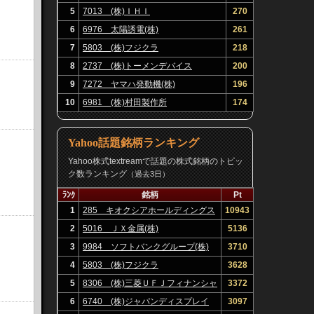
5
7013 (株)ＩＨＩ
270
6
6976 太陽誘電(株)
261
7
5803 (株)フジクラ
218
8
2737 (株)トーメンデバイス
200
9
7272 ヤマハ発動機(株)
196
10
6981 (株)村田製作所
174
Yahoo話題銘柄ランキング
Yahoo株式textreamで話題の株式銘柄のトピッ
ク数ランキング
（過去3日）
ﾗﾝｸ
銘柄
Pt
1
285 キオクシアホールディングス
10943
(株)
2
5016 ＪＸ金属(株)
5136
3
9984 ソフトバンクグループ(株)
3710
4
5803 (株)フジクラ
3628
5
8306 (株)三菱ＵＦＪフィナンシャ
3372
ル・グループ
6
6740 (株)ジャパンディスプレイ
3097