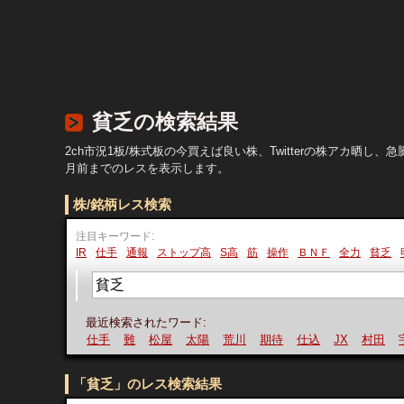
貧乏の検索結果
2ch市況1板/株式板の今買えば良い株、Twitterの株アカ
月前までのレスを表示します。
株/銘柄レス検索
注目キーワード:
IR
仕手
通報
ストップ高
S高
筋
操作
ＢＮＦ
全力
貧乏
最近検索されたワード:
仕手
難
松屋
太陽
荒川
期待
仕込
JX
村田
宇
「貧乏」のレス検索結果