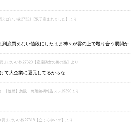
買えばいい株27321【双子産まれました】より
は到底買えない値段にしたまま神々が雲の上で殴り合う展開か
買えばいい株27320【座席隣女の腕の熱】より
げて大企業に還元してるからな
【速報】急騰・急落銘柄報告スレ19396より
0
今買えばいい株27318【立てろやハゲ】より