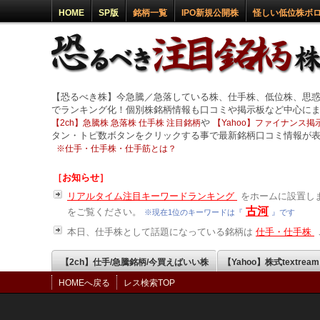
HOME
SP版
銘柄一覧
IPO新規公開株
怪しい低位株ボ
【恐るべき株】今急騰／急落している株、仕手株、低位株、思
でランキング化！個別株銘柄情報も口コミや掲示板など中心に
や
【2ch】急騰株 急落株 仕手株 注目銘柄
【Yahoo】ファイナンス掲示
タン・トピ数ボタンをクリックする事で最新銘柄口コミ情報が
※
仕手・仕手株・仕手筋とは？
［お知らせ］
リアルタイム注目キーワードランキング
をホームに設置しま
古河
をご覧ください。
※現在1位のキーワードは『
』です
本日、仕手株として話題になっている銘柄は
仕手・仕手株
【2ch】仕手/急騰銘柄/今買えばいい株
【Yahoo】株式textrea
HOMEへ戻る
レス検索TOP