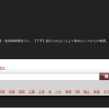
晒し、急騰・急落銘柄報告スレ、【下手】儲けられない人より集めたレスからの検索
明日
宙
犬猫
武田
三菱
三井
米
パナ
為替
QD
個人
米国
テラ