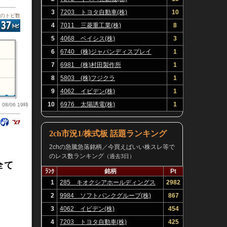
3
7203 トヨタ自動車(株)
10
板のトピ数
4
7011 三菱重工業(株)
8
5
4068 ベイシス(株)
3
6
6740 (株)ジャパンディスプレイ
1
7
6981 (株)村田製作所
1
8
5803 (株)フジクラ
1
9
4062 イビデン(株)
1
10
6976 太陽誘電(株)
1
08/06 19時
2ch市況1/株式板 話題ランキング
2chの急騰急落銘柄／今買えばいい株スレ等で
のレス数ランキング
（過去3日）
全て
ﾗﾝｸ
銘柄
Pt
1
285 キオクシアホールディングス
2982
(株)
2
9984 ソフトバンクグループ(株)
867
3
4062 イビデン(株)
454
4
7203 トヨタ自動車(株)
425