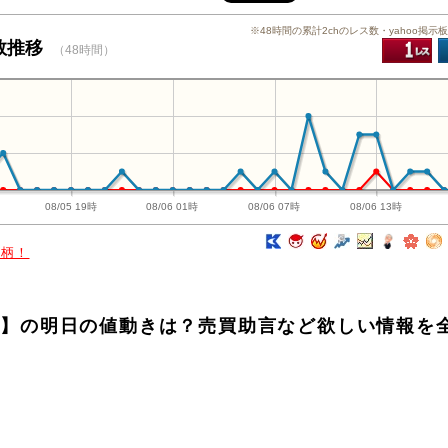
※48時間の累計2chのレス数・yahoo掲示
稿数推移
（48時間）
08/05 19時
08/06 01時
08/06 07時
08/06 13時
銘柄！
電力】の明日の値動きは？売買助言など欲しい情報を