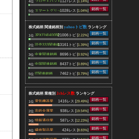
ブロードバンド
1127レス [
]
1.14%
4位
関連銘柄
銘柄一覧
スマートグリッ
1028レス [
]
1.04%
5位
ド関連銘柄
yahooトピ数
株式銘柄 関連銘柄別
ランキング
銘柄一覧
JPX日経400関
21006トピ [
]
2.22%
1位
連銘柄
銘柄一覧
読売333関連銘
13161トピ [
]
1.39%
2位
柄
銘柄一覧
中東関連銘柄
8696トピ [
]
0.92%
3位
銘柄一覧
中国関連銘柄
8437トピ [
]
0.89%
4位
銘柄一覧
IT関連銘柄
7462トピ [
]
0.79%
5位
2chレス数
株式銘柄 業種別
ランキング
銘柄一覧
電気機器業
1416レス [
]
29.49%
1位
銘柄一覧
非鉄金属業
938レス [
]
19.54%
2位
銘柄一覧
情報通信業
587レス [
]
12.23%
3位
銘柄一覧
繊維製品業
424レス [
]
8.83%
4位
銘柄一覧