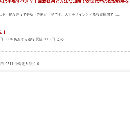
る人は手離すべき？！最新技術と方法な知識で次世代型の投資戦略を
は不可能な速度で分析・判断が可能です。人力をメインとする投資顧問では…
ん！
6円 8304 あおぞら銀行 買値 2802円 この…
0円 9511 沖縄電力 現在 9…
9511東証PRM沖縄電力第3四半期183 %（2026/03）98 %（2025/03） 9