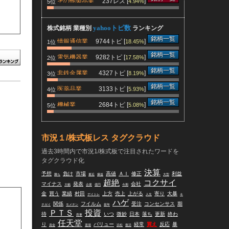
その他製品業
237レス [
]
4.94%
5位
yahooトピ数
株式銘柄 業種別
ランキング
銘柄一覧
情報通信業
9744トピ [
]
18.45%
1位
銘柄一覧
電気機器業
9282トピ [
]
17.58%
2位
銘柄一覧
非鉄金属業
4327トピ [
]
8.19%
3位
銘柄一覧
医薬品業
3133トピ [
]
5.93%
4位
銘柄一覧
機械業
2684トピ [
]
5.08%
5位
市況１/株式板レス タグクラウド
過去3時間内で市況1/株式板で注目されたワードを
タグクラウド化
決算
予想
負け
市場
高値
ＡＩ
修正
利益
勝ち
最近
爆益
大型
超絶
コクサイ
マイナス
発表
会社
大幅
企業
億円
今期
金
買う
業績
村田
上方
売上
上がる
寄り
大暴
デイトレ
人生
キ
ハゲ
関係
フイルム
受注
コンセンサス
期
チガイ
モメチン
前年
ＰＴＳ
投資
待
いつ
微妙
日本
落ち
更新
終わ
商事
任天堂
り
バリュー
経常
買え
反応
暴
資金
退場
浜松
復活