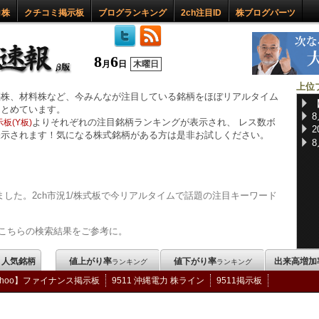
ロ株
クチコミ掲示板
ブログランキング
2ch注目ID
株ブログパーツ
8
6
月
日
木曜日
上位
惑株、材料株など、今みんなが注目している銘柄をほぼリアルタイム
まとめています。
よりそれぞれの注目銘柄ランキングが表示され、 レス数ボ
板(Y板)
表示されます！気になる株式銘柄がある方は是非お試しください。
した。2ch市況1/株式板で今リアルタイムで話題の注目キーワード
こちらの検索結果をご参考に。
m 人気銘柄
値上がり率
値下がり率
出来高増加
ランキング
ランキング
ahoo】ファイナンス掲示板
9511 沖縄電力 株ライン
9511掲示板