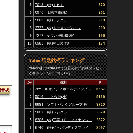
5
7013 (株)ＩＨＩ
270
6
6976 太陽誘電(株)
261
7
5803 (株)フジクラ
218
8
2737 (株)トーメンデバイス
200
9
7272 ヤマハ発動機(株)
196
10
6981 (株)村田製作所
174
Yahoo話題銘柄ランキング
Yahoo株式textreamで話題の株式銘柄のトピッ
ク数ランキング
（過去3日）
ﾗﾝｸ
銘柄
Pt
1
285 キオクシアホールディングス
10943
掲示板
(株)
2
5016 ＪＸ金属(株)
5136
3
9984 ソフトバンクグループ(株)
3710
4
5803 (株)フジクラ
3628
5
8306 (株)三菱ＵＦＪフィナンシャ
3372
ル・グループ
6
6740 (株)ジャパンディスプレイ
3097