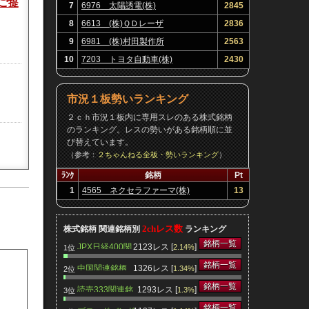
ご提
7
6976 太陽誘電(株)
2845
8
6613 (株)ＱＤレーザ
2836
9
6981 (株)村田製作所
2563
10
7203 トヨタ自動車(株)
2430
市況１板勢いランキング
２ｃｈ市況１板内に専用スレのある株式銘柄
のランキング。レスの勢いがある銘柄順に並
び替えています。
（参考：
２ちゃんねる全板・勢いランキング
）
ﾗﾝｸ
銘柄
Pt
1
4565 ネクセラファーマ(株)
13
064
2chレス数
株式銘柄 関連銘柄別
ランキング
銘柄一覧
JPX日経400関
2123レス [
]
2.14%
1位
連銘柄
銘柄一覧
中国関連銘柄
1326レス [
]
1.34%
2位
銘柄一覧
読売333関連銘
1293レス [
]
1.3%
3位
柄
銘柄一覧