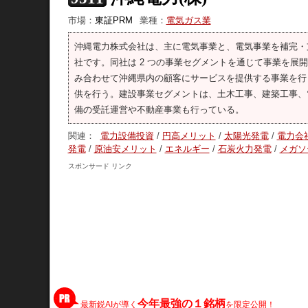
市場：
東証PRM
業種：
電気ガス業
沖縄電力株式会社は、主に電気事業と、電気事業を補完・
社です。同社は 2 つの事業セグメントを通じて事業を
み合わせて沖縄県内の顧客にサービスを提供する事業を行
供を行う。建設事業セグメントは、土木工事、建築工事、
備の受託運営や不動産事業も行っている。
関連：
電力設備投資
/
円高メリット
/
太陽光発電
/
電力会
発電
/
原油安メリット
/
エネルギー
/
石炭火力発電
/
メガソ
スポンサード リンク
今年最強の１銘柄
最新鋭AIが導く
を限定公開！