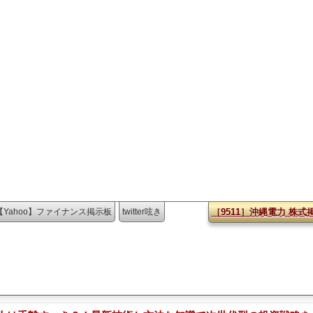
【Yahoo】ファイナンス掲示板
twitter呟き
［9511］沖縄電力 株式