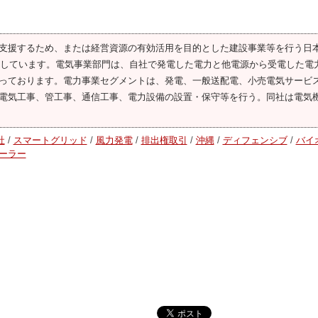
支援するため、または経営資源の有効活用を目的とした建設事業等を行う日
展開しています。電気事業部門は、自社で発電した電力と他電源から受電した電
っております。電力事業セグメントは、発電、一般送配電、小売電気サービ
電気工事、管工事、通信工事、電力設備の設置・保守等を行う。同社は電気
社
/
スマートグリッド
/
風力発電
/
排出権取引
/
沖縄
/
ディフェンシブ
/
バイ
ーラー