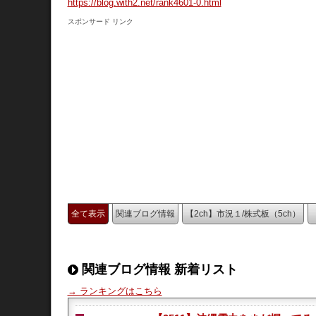
https://blog.with2.net/rank4601-0.html
スポンサード リンク
全て表示
関連ブログ情報
【2ch】市況１/株式板（5ch）
関連ブログ情報 新着リスト
→ ランキングはこちら