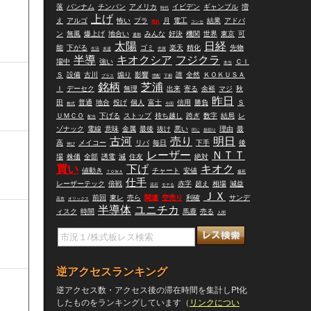
落
バンナム
チンパン
アメリカ
イビデン
ギャンブル
増
時代
上げ
え
アルゴ
怖い
プラ
月
電工
結果
アドバ
売れ
コンセ
ン
無風
爆上げ
地合い
みんな
好決
機関
世界
東京
可
通期
太陽
日経
能
下がる
ゴミ
楽天
精化
先物
生活
未達
売買
半導
キオクシア
フジクラ
場中
強い
ＣＩ
本当
Ｓ
設備
古川
煽り
影響
誰
全然
ＫＯＫＵＳＡ
プラス
増配
下痢
銘柄
芝浦
Ｉ
デーセク
無理
出来
寄る
余裕
マジ
秋
昨日
田
普通
地合
投げ
個人
富士
信用
勝負
Ｓ
株式
今回
ＵＭＣＯ
下げる
ストップ
持ち越し
跨ぎ
数字
結局
レ
配当
ゾナック
電線
意味
金属
最後
抜け
悪い
理由
最
同じ
損切り
古河
売り
明日
高
メイコー
リバ
毎日
下手
後
伸び
レーザー
ＮＴＴ
場
株価
全部
誘電
減
住友
絶対
買い
下げ
キオク
値動き
チャート
安値
ＴＯＷＡ
爆死
仕手
レーザーテック
倍戦
赤字
超え
相場
減益
流石
モテる
ＪＸ
前回
東レ
売ら
関連
空売り
利確
サンデ
高市
オリックス
半導体
ユニチカ
ィスク
時間
馬鹿
売る
人間
逆アクセスランキング
逆アクセス数・アクセス後の滞在時間を集計しPt化
したものをランキングしています（
リンクについ