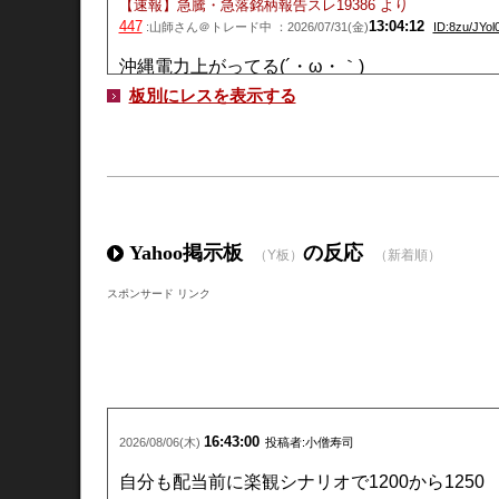
【速報】急騰・急落銘柄報告スレ19386
より
447
13:04:12
:山師さん＠トレード中 ：2026/07/31(金)
ID:8zu/JYol0
沖縄電力上がってる(´・ω・｀)
板別にレスを表示する
Yahoo掲示板
の反応
（Y板）
（新着順）
スポンサード リンク
16:43:00
2026/08/06(木)
投稿者:小僧寿司
自分も配当前に楽観シナリオで1200から1250