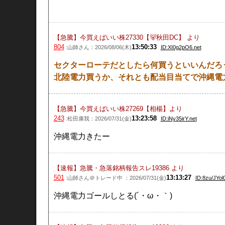
【急騰】今買えばいい株27330【🐻秋田DC】
より
804
13:50:33
:山師さん：2026/08/06(木)
ID:XI0g2pO6.net
セクターローテだとしたら何買うといいんだろ
北陸電力買うか、それとも配当目当てで沖縄電
【急騰】今買えばいい株27269【相楊】
より
243
13:23:58
:松田康我：2026/07/31(金)
ID:iNy35irY.net
沖縄電力きたー
【速報】急騰・急落銘柄報告スレ19386
より
501
13:13:27
:山師さん＠トレード中 ：2026/07/31(金)
ID:8zu/JYol0
沖縄電力ゴールしとる(´・ω・｀)