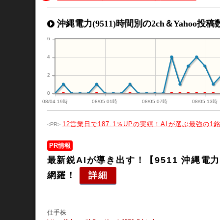
沖縄電力(9511)時間別の2ch＆Yahoo投
6
4
2
0
08/04 19時
08/05 01時
08/05 07時
08/05 13時
12営業日で187.1％UPの実績！AIが選ぶ最強の1
PR情報
最新鋭AIが導き出す！【9511 沖縄
網羅！
詳細
仕手株