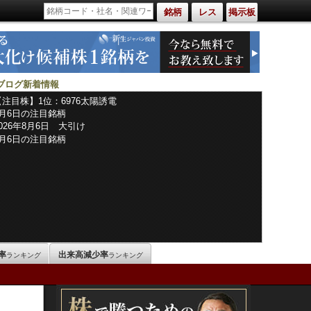
銘柄
レス
掲示板
ブログ新着情報
【注目株】1位：6976太陽誘電
8月6日の注目銘柄
2026年8月6日 大引け
8月6日の注目銘柄
率
出来高減少率
ランキング
ランキング