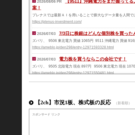
【9511】沖縄電力をまだ握って
2026/08/06 PR
案！
プレナスでは最新ＡＩを用いることで膨大なデータ量を人間で
https://plenus-investment.com/
7/3日に株銀はどんな個別株を買った
2026/07/03
ズバリ、 9506 東北電力 買値 1065円 9511 沖縄電力 買値 91
https://ameblo.jp/den298/entry-12971593328.html
電力株を買うならこの会社です！
2026/07/03
ズバリ、 9505 北陸電力 現在 897円 9506 東北電力 現在 107
https://ameblo.jp/den298/entry-12971550481.html
2026年4月30日の決算発表予定
2026/04/29
主な発表予定銘柄（124件） コード市場会社名今季の進捗状況前期の結果 
東証PRMヤマトホールディングス第3四半期142 %（2026/03
【2ch】市況1板、株式板の反応
（新着順）
https://stock.f-frontier.com/2026/04/29/233694/
スポンサード リンク