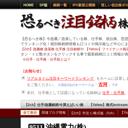
HOME
SP版
銘柄一覧
IPO新規公開株
怪しい低位株ボ
【恐るべき株】今急騰／急落している株、仕手株、低位株、思
でランキング化！個別株銘柄情報も口コミや掲示板など中心に
や
【2ch】急騰株 急落株 仕手株 注目銘柄
【Yahoo】ファイナンス掲示
タン・トピ数ボタンをクリックする事で最新銘柄口コミ情報が
※
仕手・仕手株・仕手筋とは？
［お知らせ］
リアルタイム注目キーワードランキング
をホームに設置しま
古河
をご覧ください。
※現在1位のキーワードは『
』です
本日、仕手株として話題になっている銘柄は
仕手・仕手株
【2ch】仕手/急騰銘柄/今買えばいい株
【Yahoo】株式textrea
全て表示
関連ブログ情報
【Y
【2ch】市況１/株式板（5ch）
沖縄電力(株)
9511