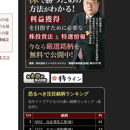
本の会
力を組
スの提
機械設
オマス
恐るべき注目銘柄ランキング
当サイトでアクセスの多い銘柄ランキング
（過
去3日）
ﾗﾝｸ
銘柄
Pt
1
5802 住友電気工業(株)
41
2
7272 ヤマハ発動機(株)
13