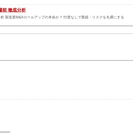
場前 徹底分析
 徹底分析 製造業M&Aロールアップの本命か？ 忖度なしで業績・リスクを丸裸にする
ホールディングス：523A）
ディングス：523Aです。
-------