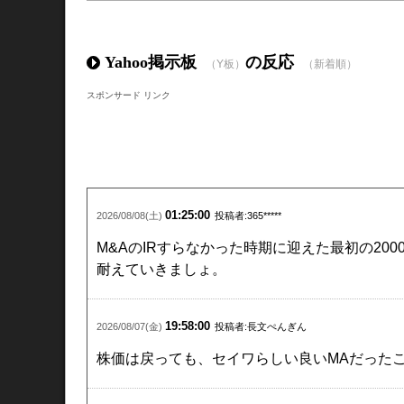
イノテッ<9880> 3390 3340 -1.47% 300
取締役に対する譲渡制限付株式報酬としての自
Yahoo掲示板
の反応
（Y板）
（新着順）
執行役員に対する譲渡制限付株式報酬としての
従業員に対する譲渡制限付株式報酬としての自
スポンサード リンク
オービー<5576> 3065 3020 -1.46% 700
2027年３月期 第１四半期決算短信〔日本基準
2027年３月期 第１四半期決算補足説明資料
01:25:00
2026/08/08(土)
投稿者:365*****
酉島製 <6363> 2848 2818 -1.05% 200
譲渡制限付株式報酬としての自己株式の処分の
M&Aの
IR
すらなかった時期に迎えた最初の200
耐えていきましょ。
ステムリ<4599> 294 291 -1.02% 100
再生誘導医薬レダセムチド（HMGB1断片ペ
19:58:00
2026/08/07(金)
投稿者:長文ぺんぎん
ＣＤＳ <2169> 1715 1700 -0.87% 200
株価は戻っても、セイワらしい良いMAだった
業績予想の修正に関するお知らせ