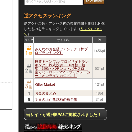
逆アクセスランキング
逆アクセス数・アクセス後の滞在時間を集計しPt化
したものをランキングしています（
リンクについ
て
）
ランク
サイト名
Pt
みんなのお金儲けアンテナ［株ブ
1456pt
ログランキング］
投資ギャンブル ブログサイトラン
キング［株式投資・FX為替・競
馬・競輪・パチンコ・パチスロ・
531pt
宝くじ・ロト・toto・ブックメーカ
ー・オンラインカジノ…］
Killer Market
121pt
4
お金のまとめ
48pt
5
明日の上がる銘柄の株予想
31pt
当サイトが週刊SPA!に掲載されました！