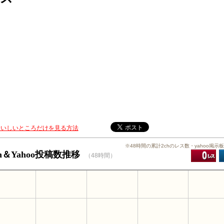
おいしいところだけを見る方法
※48時間の累計2chのレス数・yahoo掲示
h＆Yahoo投稿数推移
（48時間）