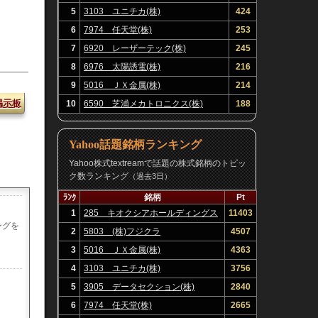
5
3103 ユニチカ(株)
424
6
7974 任天堂(株)
253
7
6920 レーザーテック(株)
245
8
6976 太陽誘電(株)
216
9
5016 ＪＸ金属(株)
214
掲示板
10
6590 芝浦メカトロニクス(株)
188
Yahoo話題銘柄ランキング
Yahoo株式textreamで話題の株式銘柄のトピッ
ク数ランキング
（過去3日）
ﾗﾝｸ
銘柄
Pt
1
285 キオクシアホールディングス
11403
ングを
(株)
2
5803 (株)フジクラ
4507
3
5016 ＪＸ金属(株)
4363
4
3103 ユニチカ(株)
3756
5
3905 データセクション(株)
2840
6
7974 任天堂(株)
2665