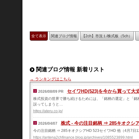
全て表示
関連ブログ情報
【2ch】市況１/株式板（5ch）
関連ブログ情報 新着リスト
→ ランキングはこちら
セイワHD(523)を今から買って
2026/08/09 PR
株式投資の世界で勝ち続けるためには、「銘柄の選定」と「銘
誤ってしまうと…
https://ateru.co.jp/
株式 - 今の注目銘柄 ⇒ 285キオクシ
2026/04/07
今の注目銘柄 ⇒ 285キオクシアHD 523セイワHD 他（4月7
https://antena2chfinance.blog.jp/archives/1085523899.html