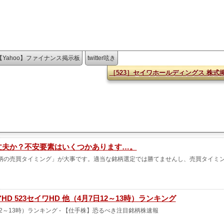
【Yahoo】ファイナンス掲示板
twitter呟き
［523］セイワホールディングス 株式
大丈夫か？不安要素はいくつかあります…。
柄の売買タイミング」が大事です。適当な銘柄選定では勝てませんし、売買タイミ
アHD 523セイワHD 他（4月7日12～13時）ランキング
日12～13時）ランキング - 【仕手株】恐るべき注目銘柄株速報