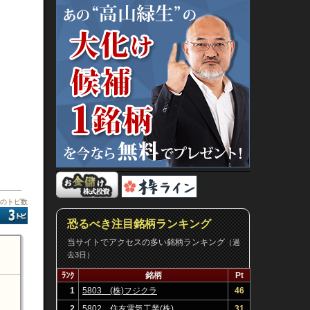
板のトピ数
恐るべき注目銘柄ランキング
当サイトでアクセスの多い銘柄ランキング
（過
去3日）
ﾗﾝｸ
銘柄
Pt
1
5803 (株)フジクラ
46
2
5802 住友電気工業(株)
31