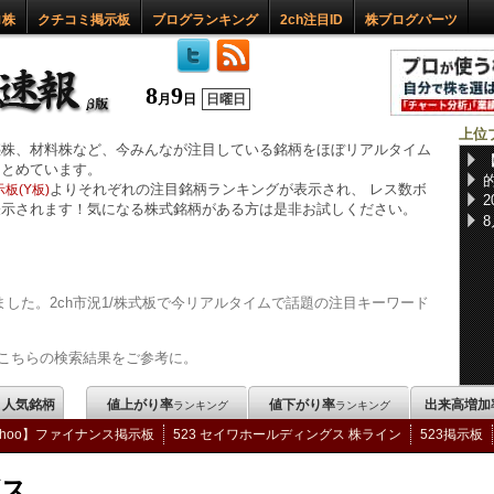
ロ株
クチコミ掲示板
ブログランキング
2ch注目ID
株ブログパーツ
8
9
月
日
日曜日
上位
惑株、材料株など、今みんなが注目している銘柄をほぼリアルタイム
まとめています。
よりそれぞれの注目銘柄ランキングが表示され、 レス数ボ
板(Y板)
表示されます！気になる株式銘柄がある方は是非お試しください。
した。2ch市況1/株式板で今リアルタイムで話題の注目キーワード
こちらの検索結果をご参考に。
m 人気銘柄
値上がり率
値下がり率
出来高増加
ランキング
ランキング
ahoo】ファイナンス掲示板
523 セイワホールディングス 株ライン
523掲示板
グス