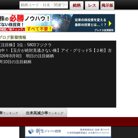
銘柄
レス
掲示板
ブログ新着情報
【注目株】1位：5803フジクラ
的中！【玉介が絶対見逃さない株】アイ・グリッドS【２桁】古
野電気【＋１２％】ＧＯ【＋４７％】
2026年8月9日 明日の注目銘柄
8月10日の注目銘柄
率
出来高減少率
ランキング
ランキング