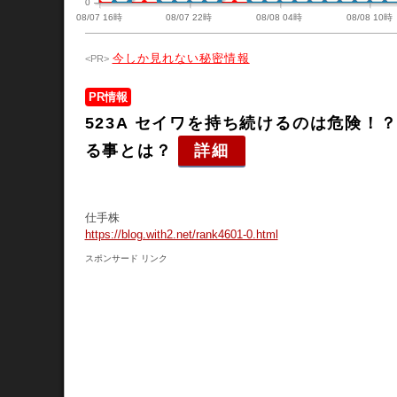
0
08/07 16時
08/07 22時
08/08 04時
08/08 10時
今しか見れない秘密情報
PR情報
523A セイワを持ち続けるのは危険
る事とは？
詳細
仕手株
https://blog.with2.net/rank4601-0.html
スポンサード リンク