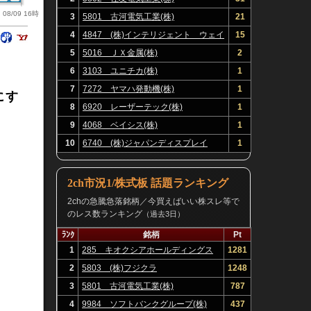
08/09 16時
3
5801 古河電気工業(株)
21
4
4847 (株)インテリジェント ウェイ
15
ブ
5
5016 ＪＸ金属(株)
2
6
3103 ユニチカ(株)
1
7
7272 ヤマハ発動機(株)
1
にす
8
6920 レーザーテック(株)
1
9
4068 ベイシス(株)
1
10
6740 (株)ジャパンディスプレイ
1
2ch市況1/株式板 話題ランキング
2chの急騰急落銘柄／今買えばいい株スレ等で
のレス数ランキング
（過去3日）
ﾗﾝｸ
銘柄
Pt
1
285 キオクシアホールディングス
1281
(株)
2
5803 (株)フジクラ
1248
3
5801 古河電気工業(株)
787
4
9984 ソフトバンクグループ(株)
437