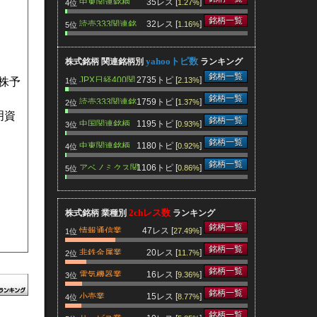
中東関連銘柄
35レス [
]
1.27%
4位
銘柄一覧
読売333関連銘
32レス [
]
1.16%
5位
柄
yahooトピ数
株式銘柄 関連銘柄別
ランキング
銘柄一覧
JPX日経400関
2735トピ [
]
2.13%
株予
1位
連銘柄
銘柄一覧
読売333関連銘
1759トピ [
]
1.37%
2位
柄
明資
銘柄一覧
中国関連銘柄
1195トピ [
]
0.93%
3位
銘柄一覧
中東関連銘柄
1180トピ [
]
0.92%
4位
銘柄一覧
アベノミクス関
1106トピ [
]
0.86%
5位
連銘柄
2chレス数
株式銘柄 業種別
ランキング
銘柄一覧
情報通信業
47レス [
]
27.49%
1位
銘柄一覧
非鉄金属業
20レス [
]
11.7%
2位
銘柄一覧
電気機器業
16レス [
]
9.36%
3位
銘柄一覧
小売業
15レス [
]
8.77%
4位
銘柄一覧