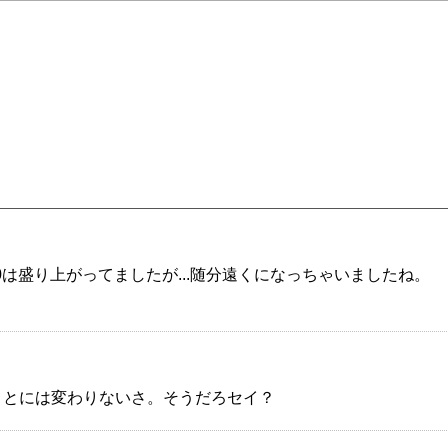
己株式の処分に関するお知らせ
自己株式の処分に関するお知らせ
己株式の処分に関するお知らせ
〕（連結）
払込完了に関するお知らせ
0は盛り上がってましたが...随分遠くになっちゃいましたね。
プチド）の軟骨疾患を適応症とした特許登録（メキシコ）のお知
ことには変わりないさ。そうだろセイ？