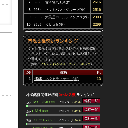
7
5801 古河電気工業(株)
2616
8
9984 ソフトバンクグループ(株)
2516
9
6993 大黒屋ホールディングス(株)
2303
10
3656 ＫＬａｂ(株)
2299
市況１板勢いランキング
２ｃｈ市況１板内に専用スレのある株式銘柄
のランキング。レスの勢いがある銘柄順に並
び替えています。
（参考：
２ちゃんねる全板・勢いランキング
）
ﾗﾝｸ
銘柄
Pt
1
4565 ネクセラファーマ(株)
13
2chレス数
株式銘柄 関連銘柄別
ランキング
銘柄一覧
JPX日経400関
72レス [
]
2.61%
1位
連銘柄
銘柄一覧
IT関連銘柄
39レス [
]
1.42%
2位
銘柄一覧
ブロードバンド
37レス [
]
1.34%
3位
関連銘柄
銘柄一覧