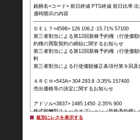
銘柄名<コード> 前日終値 PTS終値 前日比率 
適時開示の内容
--------------------------------------------------------------------
ＤＥＬＴ<4598> 126 106.2 -15.71% 57100
第三者割当による第12回新株予約権（行使価
約権の買取契約の締結に関するお知らせ
第三者割当による第12回新株予約権（行使価
料
第三者割当による行使価額修正条項付第９回及
ＡＲＣＨ<543A> 304 293.8 -3.35% 157400
売出価格等の決定に関するお知らせ
アドソル<3837> 1485 1450 -2.35% 900
株式報酬型ストックオプション（新株予約権）
板別にレスを表示する
セイワＨ<523A> 1480 1455 -1.68% 100
2026年5月期決算説明動画および決算説明書