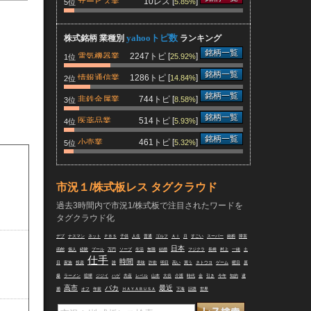
サービス業
10レス [
]
5.85%
5位
yahooトピ数
株式銘柄 業種別
ランキング
銘柄一覧
電気機器業
2247トピ [
]
25.92%
1位
銘柄一覧
情報通信業
1286トピ [
]
14.84%
2位
銘柄一覧
非鉄金属業
744トピ [
]
8.58%
3位
銘柄一覧
医薬品業
514トピ [
]
5.93%
4位
銘柄一覧
小売業
461トピ [
]
5.32%
5位
市況１/株式板レス タグクラウド
過去3時間内で市況1/株式板で注目されたワードを
タグクラウド化
らせ
デブ
ナスマン
ネット
ＰＢＳ
子供
人生
普通
ゴルフ
ＡＩ
月
すごい
スーパー
銘柄
障害
日本
函館
個人
経験
プール
万円
ソープ
生活
無職
結婚
フジクラ
長崎
村上
一緒
土
仕手
時間
日
家族
投資
誰
美味
詐欺
明日
高い
買う
ネトウヨ
ゲーム
曜日
原
爆
ラーメン
喧嘩
ジジイ
ハゲ
共産
レベル
山本
大谷
介護
時代
金
引き
今年
知的
逮
高市
バカ
最近
捕
オフ
年前
ＨＡＹＡＢＵＳＡ
下海
話題
世界