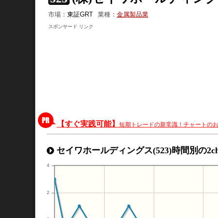
市場：
東証GRT
業種：
金属製品業
スポンサード リンク
【すぐ実践可能】
短期トレードの新常識！チャートの
セイワホールディングス(523)時間別の2c
4
2