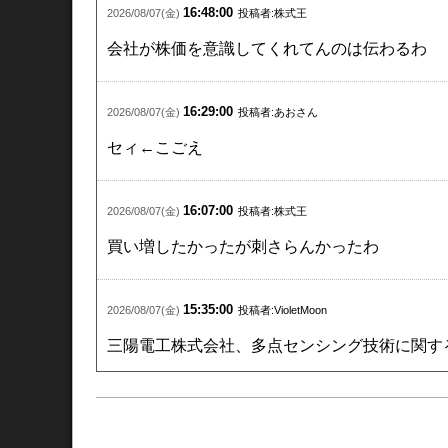
オービッ<4684> 4176 4150 -0.62% 16100
16:48:00
2026/08/07(金)
投稿者:株式王
2027年３月期 第１四半期決算短信〔日本基準
会社が株価を意識してくれてんのは伝わるわ
【急騰】今買えばいい株27311【白火曜日】
より
16:29:00
2026/08/07(金)
投稿者:あおさん
779
12:29:47
:山師さん：2026/07/21(火)
ID:H/sFuUs/.net
セィ←こごえ
セイワに注目
板がおかしい
16:07:00
2026/08/07(金)
投稿者:株式王
【急騰】今買えばいい株27283【げりーら失踪】
より
買い増したかったが刺さらんかったわ
72
02:49:31
:山師さん：2026/07/18(土)
ID:h80Wg6UE.net
今日退場した下手くそかなりいそうだよな
15:35:00
2026/08/07(金)
投稿者:VioletMoon
信用組は一切同情できん
俺は信用でセイワ3000株仕込んだ
三陽電工株式会社、多点センシング技術に関す
【急騰】今買えばいい株27293【こ↑こ↑】
より
14:43:00
2026/08/07(金)
投稿者:tar*****
696
23:59:59
:山師さん：2026/07/15(水)
ID:z46s0vGb.net
セイしたいです・・・