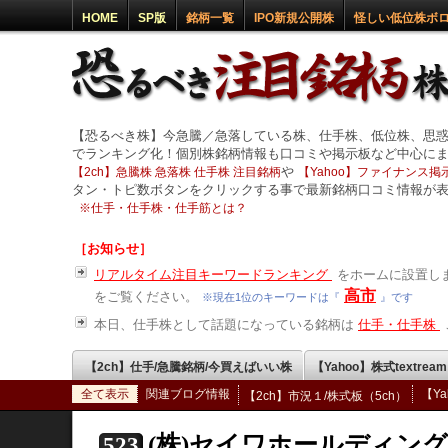
HOME
SP版
銘柄一覧
IPO新規公開株
怪しい低位株ボ
【恐るべき株】今急騰／急落している株、仕手株、低位株、思
でランキング化！個別株銘柄情報も口コミや掲示板など中心に
や
【2ch】急騰株 急落株 仕手株 注目銘柄
【Yahoo】ファイナンス掲示
タン・トピ数ボタンをクリックする事で最新銘柄口コミ情報が
※
仕手・仕手株・仕手筋とは？
［お知らせ］
リアルタイム注目キーワードランキング
をホームに設置しま
高市
をご覧ください。
※現在1位のキーワードは『
』です
本日、仕手株として話題になっている銘柄は
仕手・仕手株
【2ch】仕手/急騰銘柄/今買えばいい株
【Yahoo】株式textrea
全て表示
関連ブログ情報
【Y
【2ch】市況１/株式板（5ch）
(株)セイワホールディン
523