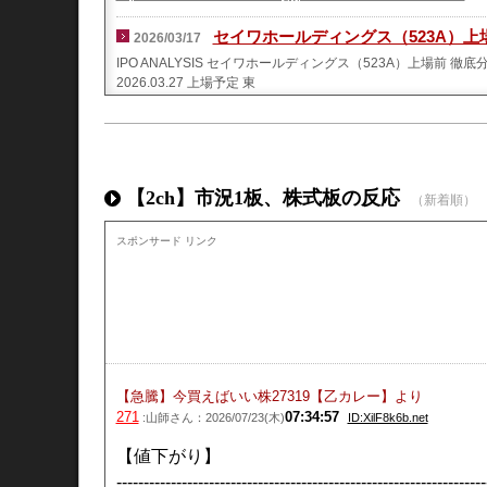
セイワホールディングス（523A）上
2026/03/17
IPO ANALYSIS セイワホールディングス（523A）上場前
2026.03.27 上場予定 東
https://invest-news-source.com/?p=15277
生成AIを使ったIPO案件評価（セイワ
2026/02/21
生成AIを使ってIPO案件を評価しています。今回はセイワホール
【2ch】市況1板、株式板の反応
https://cozy-days.hatenablog.com/entry/seiwaholdings
（新着順）
スポンサード リンク
【急騰】今買えばいい株27319【乙カレー】
より
271
07:34:57
:山師さん：2026/07/23(木)
ID:XilF8k6b.net
【値下がり】
--------------------------------------------------------------------