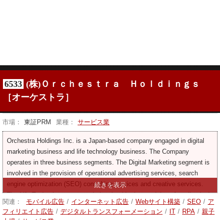
6533
(株)Ｏｒｃｈｅｓｔｒａ Ｈｏｌｄｉｎｇｓ
［オーケストラ］
市場：
東証PRM
業種：
サービス業
Orchestra Holdings Inc. is a Japan-based company engaged in digital
marketing business and life technology business. The Company
operates in three business segments. The Digital Marketing segment is
involved in the provision of operational advertising services, search
engine optimization (SEO) consulting services and creative services.
The Life Technology segment is involved in the provision of application’s
関連：
モバイル広告
/
インターネット広告
/
Webサイト構築
/
SEO
/
ア
planning, development and operation services. The Solution segment is
フィリエイト広告
/
デジタルトランスフォーメーション
/
IT
/
RPA
/
親子
engaged in the development of games, tool applications, and other