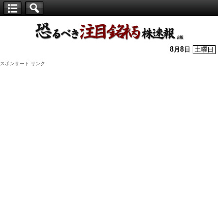
【仕
手
株】
8
8
月
日
土曜日
恐
スポンサード リンク
る
べ
き
注
目
銘
柄
株
速
報