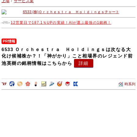
上場
/
サービス業
various Web systems.
12営業日で187.1％UPの実績！AIが選ぶ最強の1銘柄！
PR情報
6533 Ｏｒｃｈｅｓｔｒａ Ｈｏｌｄｉｎｇｓは次なる大
化け候補株か？！「神がかり」こと相場界のレジェンド前
池英樹の銘柄情報はこちらから
詳細
時系列