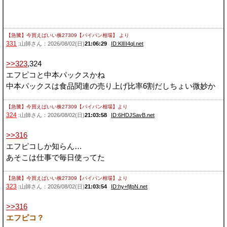
【急騰】今買えばいい株27309【パイパン相場】
より
331
:山師さん：2026/08/02(日)
21:06:29
ID:KlIII4ql.net
>>323
,324
エフピコと中本パックスかね
中本パックスは食品関連の売り上げ比率6割だしちょい微妙か
【急騰】今買えばいい株27309【パイパン相場】
より
324
:山師さん：2026/08/02(日)
21:03:58
ID:6HDJSavB.net
>>316
エフピコしか知らん…
あそこは仕事で毎日使ってた
【急騰】今買えばいい株27309【パイパン相場】
より
323
:山師さん：2026/08/02(日)
21:03:54
ID:hy+fjfpN.net
>>316
エフピコ？