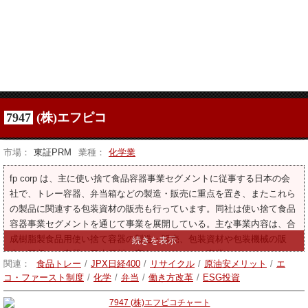
7947
(株)エフピコ
市場：
東証PRM
業種：
化学業
fp corp は、主に使い捨て食品容器事業セグメントに従事する日本の会
社で、トレー容器、弁当箱などの製造・販売に重点を置き、またこれら
の製品に関連する包装資材の販売も行っています。同社は使い捨て食品
容器事業セグメントを通じて事業を展開している。主な事業内容は、合
成樹脂製食品用使い捨て容器の製造・販売、包装資材や包装機械の販
売、回収した容器を再生原料に変えるリサイクル事業などです。また、
関連：
食品トレー
/
JPX日経400
/
リサイクル
/
原油安メリット
/
エ
子会社を通じ、食品容器販売に係る包装資材の調達・販売、プラスチッ
コ・ファースト制度
/
化学
/
弁当
/
働き方改革
/
ESG投資
クフィルムの製造・販売、印刷及び印刷関連の各種加工も行っておりま
す。その他、回収したペットボトルを再生品として製造・販売したり、