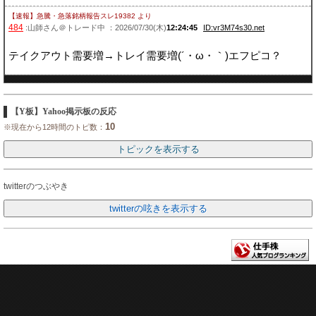
【速報】急騰・急落銘柄報告スレ19382
より
484
:山師さん＠トレード中 ：2026/07/30(木)
12:24:45
ID:vr3M74s30.net
テイクアウト需要増→トレイ需要増(´・ω・｀)エフピコ？
【Y板】Yahoo掲示板の反応
10
※現在から12時間のトピ数：
twitterのつぶやき