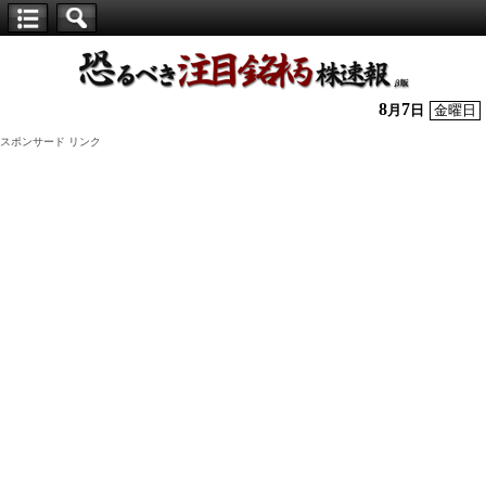
【仕
手
株】
8
7
月
日
金曜日
恐
スポンサード リンク
る
べ
き
注
目
銘
柄
株
速
報