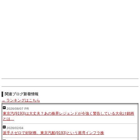
関連ブログ新着情報
→ ランキングはこちら
2026/08/07 PR
東京汽(9193)は大丈夫？あの株界レジェンドが今強く警告している大化け銘柄
とは…
2026/02/04
派手さゼロで好財務、東京汽船(9193)という港湾インフラ株