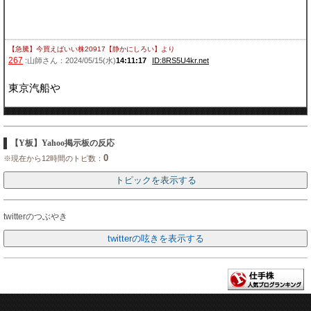
【急騰】今買えばいい株20917【静かにしろい】
より
267
:山師さん：2024/05/15(水)
14:11:17
ID:8RS5U4kr.net
東京汽船や
【Y板】Yahoo掲示板の反応
0
※現在から12時間のトピ数：
twitterのつぶやき