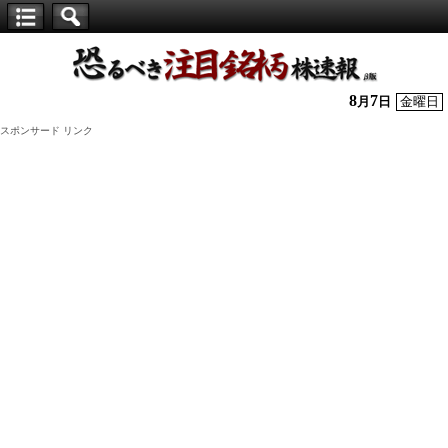
【仕
手
株】
8
7
月
日
金曜日
恐
スポンサード リンク
る
べ
き
注
目
銘
柄
株
速
報