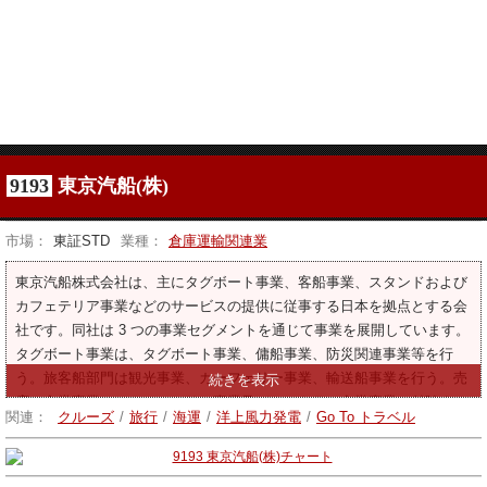
9193
東京汽船(株)
市場：
東証STD
業種：
倉庫運輸関連業
東京汽船株式会社は、主にタグボート事業、客船事業、スタンドおよび
カフェテリア事業などのサービスの提供に従事する日本を拠点とする会
社です。同社は 3 つの事業セグメントを通じて事業を展開しています。
タグボート事業は、タグボート事業、傭船事業、防災関連事業等を行
う。旅客船部門は観光事業、カーフェリー事業、輸送船事業を行う。売
店・食堂事業は、カーフェリー事業及びレストラン食堂事業に付随する
関連：
クルーズ
/
旅行
/
海運
/
洋上風力発電
/
Go To トラベル
物品の販売を行う。