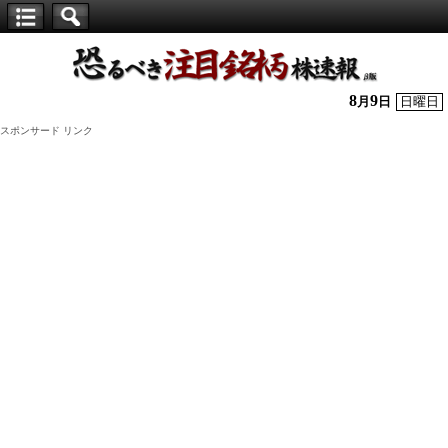
【仕
手
株】
8
9
月
日
日曜日
恐
スポンサード リンク
る
べ
き
注
目
銘
柄
株
速
報