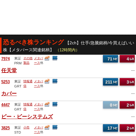
恐るべき株ランキング
【2ch】仕手/急騰銘柄/今買えばいい
株【メタバース関連銘柄】
（12時間内）
7974
東証
その他
メタバ
71
4
製品
ース
他
PRM
任天堂
---
5253
東証
情報通
メタバ
211
3
信
ース
他
GRT
カバー
---
4447
東証
情報通
メタバ
0
2
信
ース
他
GRT
ピー・ビーシステムズ
---
3825
東証
小売
メタバ
17
2
ース
他
STD