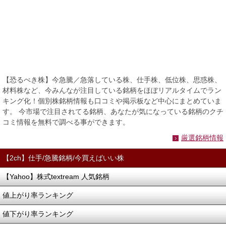
【恐るべき株】今急騰／急落している株、仕手株、低位株、思惑株、
材料株など、今みんなが注目している銘柄をほぼリアルタイムでラン
キング化！個別株銘柄情報も口コミや掲示板など中心にまとめていま
す。 今市場で注目されてる銘柄、あなたが気になっている銘柄のクチ
コミ情報を無料で調べる事ができます。
厳選銘柄情報
【2ch】仕手/急騰銘柄/今買えばいい株
【Yahoo】株式textream 人気銘柄
値上がり率ランキング
値下がり率ランキング