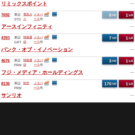
リミックスポイント
---
7692
東証
電気ガ
メタバ
0
1
ス
ース
他
STD
アースインフィニティ
---
4393
東証
情報通
メタバ
7
1
信
ース
他
GRT
バンク・オブ・イノベーション
---
4676
東証
情報通
メタバ
3
1
信
ース
他
PRM
フジ・メディア・ホールディングス
---
8136
東証
卸売
メタバ
170
1
ース
他
PRM
サンリオ
---