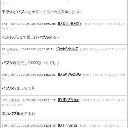
目】より
半導体が
バブル
とか言ってるバカ文系4ねばいい
ID:D9bHO4X7
173 :山師さん：2026/08/05(水)
15:57:08
【急騰】今買えばいい株27326【ハゲ
7年目】より
PER100倍まで爆上げ
バブル
来る～
ID:xhSdshkZ
76 :山師さん：2026/08/05(水)
15:42:41
【急騰】今買えばいい株27326【ハゲ7年
目】より
バブル
再開だし20000はいくでしょ
ID:eKVG2rJG
898 :山師さん：2026/08/05(水)
15:28:53
【急騰】今買えばいい株27324【裕太
郎】より
バブル
始まってて草
ID:/FpZA1ue
662 :山師さん：2026/08/05(水)
13:13:12
【急騰】今買えばいい株27323【次スレ
ねえじゃん】より
電力
バブル
きてるわ
ID:Pnr02r2s
549 :山師さん：2026/08/05(水)
13:03:40
【急騰】今買えばいい株27323【次スレ