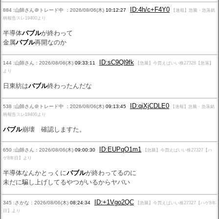
ID:4h/c+F4Y0
884 :山師さん＠トレード中 ：2026/08/06(木)
10:12:27
【速報】急騰・急落銘
柄報告スレ19400より
半導体
バブル
が終わって
金属
バブル
再開なのか
ID:sC9Ql9fk
144 :山師さん：2026/08/06(木)
09:33:11
【急騰】今買えばいい株27328【急落】
より
日東紡は
バブル
終わったんだな
ID:qiXjCDLE0
538 :山師さん＠トレード中 ：2026/08/06(木)
09:13:45
【速報】急騰・急落銘
柄報告スレ19400より
バブル
崩壊 確認しますた。
ID:EUPqO1m1
650 :山師さん：2026/08/06(木)
09:00:30
【急騰】今買えばいい株27327【ハ
ゲ8年目】より
半導体なんかとっくに
バブル
が終わってるのに
未だに騙し上げしてるやつがいるからヤバい
ID:+1Vgo2QC
345 :さかな：2026/08/06(木)
08:24:34
【急騰】今買えばいい株27327【ハゲ8年
目】より