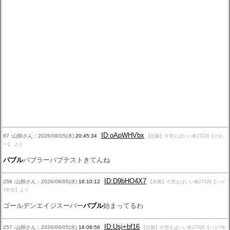
ID:oApWHVbx
87 :山師さん：2026/08/05(水)
20:45:34
【急騰】今買えばいい株27326【どわ
ー】 より
バブル
バブラーバブテストきてんね
ID:D9bHO4X7
258 :山師さん：2026/08/05(水)
16:10:12
【急騰】今買えばいい株27326【ハゲ
7年目】より
ゴールデンエイジスーパー
バブル
始まってるわ
ID:Usj+bf16
257 :山師さん：2026/08/05(水)
16:08:56
【急騰】今買えばいい株27326【ハゲ7年