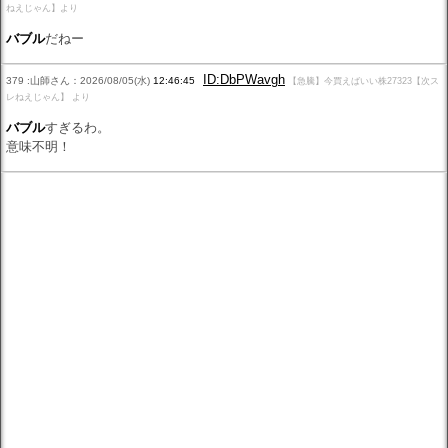
ねえじゃん】より
バブル
だねー
ID:DbPWavgh
379 :山師さん：2026/08/05(水)
12:46:45
【急騰】今買えばいい株27323【次ス
レねえじゃん】 より
バブル
すぎるわ。
意味不明！