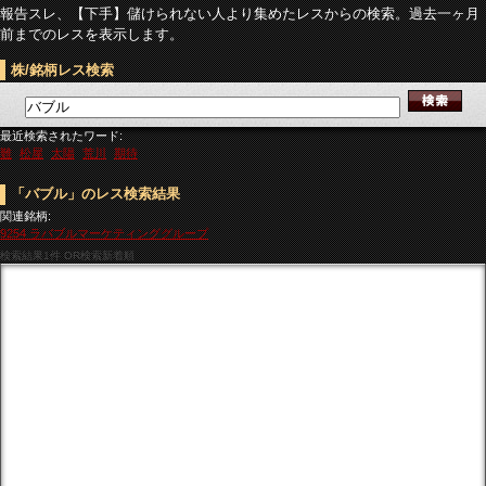
報告スレ、【下手】儲けられない人より集めたレスからの検索。過去一ヶ月
前までのレスを表示します。
株/銘柄レス検索
最近検索されたワード:
難
松屋
太陽
荒川
期待
「バブル」のレス検索結果
関連銘柄:
9254 ラバブルマーケティンググループ
検索結果
1件 OR検索新着順