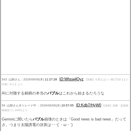
ID:Whsw4Qyz
543 :山師さん：2026/08/06(木)
11:27:28
【急騰】今買えばいい株27329【また
次無いやん】より
AIに付随する銘柄の本当の
バブル
はこれから始まるだろうな
ID:Kdb7/HyW0
56 :山師さん＠トレード中 ：2026/08/06(木)
10:57:05
【速報】急騰・急落銘
柄報告スレ19401より
Geminiに聞いたら
バブル
崩壊のときは「Good news is bad news」だって
さ。つまり太陽誘電の決算は･･･(´・ω・`)