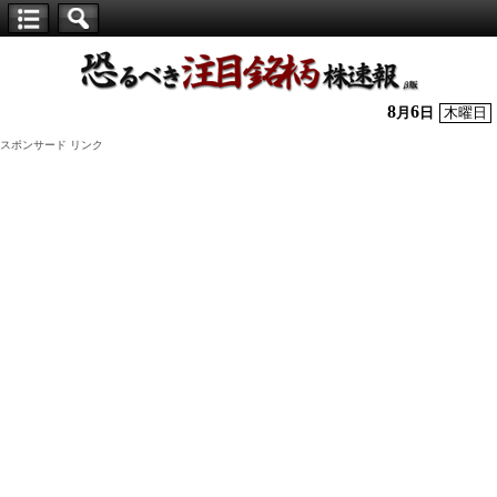
【仕
手
株】
8
6
月
日
木曜日
恐
スポンサード リンク
る
べ
き
注
目
銘
柄
株
速
報