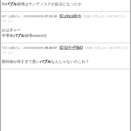
AI
バブル
崩壊はサンディスクが起点になったか
ID:zihcsM+h
937 :山師さん：2026/08/06(木)
07:21:10
【急騰】今買えばいい株27326【どわ
ー】 より
おはぎゃー
半導体
バブル
崩壊season2
ID:GrY+P9bQ
723 :山師さん：2026/08/06(木)
05:30:37
【急騰】今買えばいい株27326【どわ
ー】 より
期待値が高すぎて悪い
バブル
なんじゃないのこれ？