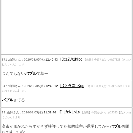
ID:z2W1hIbc
371 :山師さん：2026/08/05(水)
12:45:43
【急騰】今買えばいい株27323【次スレ
ねえじゃん】 より
つんでもない
バブル
で草ー
ID:3PCXhKgc
347 :山師さん：2026/08/05(水)
12:43:12
【急騰】今買えばいい株27323【次ス
レねえじゃん】 より
バブル
きてる
ID:LfzKLpLs
13 :山師さん：2026/08/05(水)
11:38:46
【急騰】今買えばいい株27323【次スレね
えじゃん】より
高市が叩かれたらすかさず擁護してた知的障害が退場してから
バブル
再開
なのすごいな