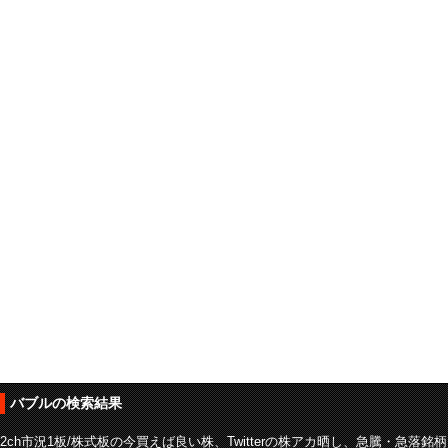
バブルの検索結果
2ch市況1板/株式板の今買えば良い株、Twitterの株アカ晒し、急騰・急落銘柄