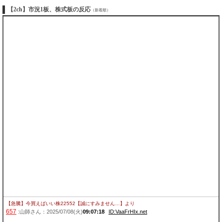
【2ch】市況1板、株式板の反応
（新着順）
【急騰】今買えばいい株22552【誠にすみません…】
より
657
:山師さん：2025/07/08(火)
09:07:18
ID:VaaFrHIx.net