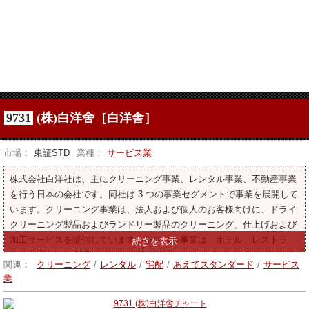
9731
(株)白洋舍［白洋舎］
市場：
東証STD
業種：
サービス業
株式会社白洋社は、主にクリーニング事業、レンタル事業、不動産事業
を行う日本の会社です。同社は 3 つの事業セグメントで事業を展開して
います。クリーニング事業は、法人および個人のお客様向けに、ドライ
クリーニング製品およびランドリー製品のクリーニング、仕上げおよび
加工サービスを提供しています。レンタル事業は、ホテル、レストラ
ン、企業向けに制服、シーツ、掛け布団カバーなどのレンタルとクリー
関連：
クリーニング
/
レンタル
/
宅配
/
あえてスタンダード
/
サービス
ニングを行う。不動産事業は不動産の賃貸・管理・仲介を行う。ハウス
業
クリーニング事業、モップ・マットのレンタル、洗濯機の販売・メンテ
ナンス、ユニフォームや各種洗濯資材の製造・販売も行っております。