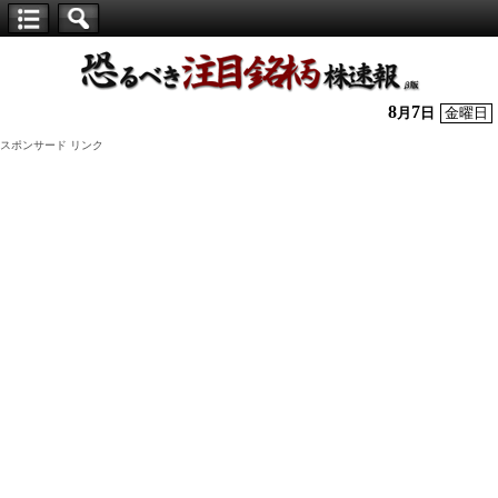
【仕
手
株】
8
7
月
日
金曜日
恐
スポンサード リンク
る
べ
き
注
目
銘
柄
株
速
報