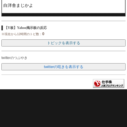
白洋舎まじかよ
【Y板】Yahoo掲示板の反応
0
※現在から12時間のトピ数：
twitterのつぶやき