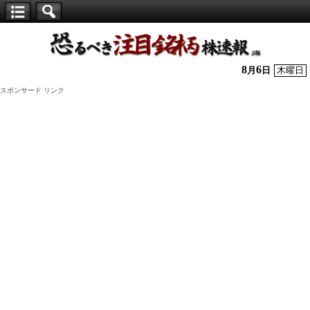
【仕
手
株】
8
6
月
日
木曜日
恐
スポンサード リンク
る
べ
き
注
目
銘
柄
株
速
報