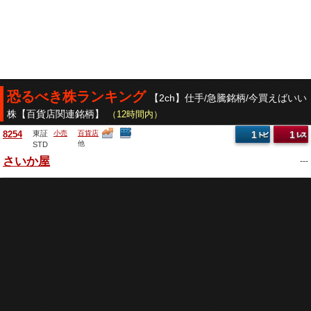
恐るべき株ランキング
【2ch】仕手/急騰銘柄/今買えばいい
株【百貨店関連銘柄】
（12時間内）
8254
東証
小売
百貨店
1
1
他
STD
さいか屋
---