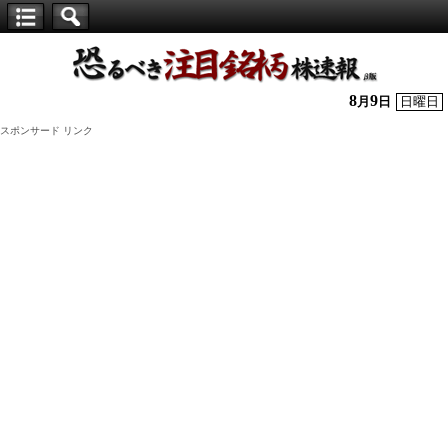
【仕
手
株】
8
9
月
日
日曜日
恐
スポンサード リンク
る
べ
き
注
目
銘
柄
株
速
報