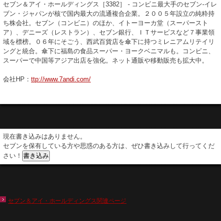
セブン＆アイ・ホールディングス［3382］ - コンビニ最大手のセブン-イレ
ブン・ジャパンが核で国内最大の流通複合企業。２００５年設立の純粋持
ち株会社。セブン（コンビニ）のほか、イトーヨーカ堂（スーパースト
ア）、デニーズ（レストラン）、セブン銀行、ＩＴサービスなど７事業領
域を標榜。０６年にそごう、西武百貨店を傘下に持つミレニアムリテイリ
ングと統合。傘下に福島の食品スーパー・ヨークベニマルも。コンビニ、
スーパーで中国等アジア出店を強化。ネット通販や移動販売も拡大中。
会社HP：
ttp://www.7andi.com/
現在書き込みはありません。
セブンを保有している方や思惑のある方は、ぜひ書き込みして行ってくだ
さい！
セブン＆アイ・ホールディングス関連ページ