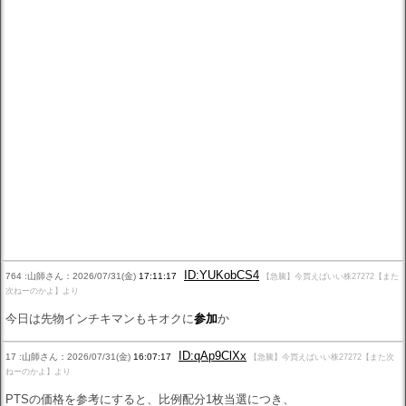
ID:YUKobCS4
764 :山師さん：2026/07/31(金)
17:11:17
【急騰】今買えばいい株27272【また
次ねーのかよ】より
今日は先物インチキマンもキオクに
参加
か
ID:qAp9ClXx
17 :山師さん：2026/07/31(金)
16:07:17
【急騰】今買えばいい株27272【また次
ねーのかよ】より
PTSの価格を参考にすると、比例配分1枚当選につき、