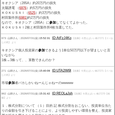
キオクシア（285A）約20万円の損失
太陽誘電 （
6976
）約5万円の損失
ＫＯＫＵＳＡＩ（
6525
）約3万円の損失
村田製作所(
6981
)約2万円の損失
なので、キオクシア（285A）に
参加
してなくてよかった。
ＫＯＫＵＳＡＩ2枚と村田製作所4枚当選してた。
ID:AtFzJ4Ko
673 :山師さん：2026/07/31(金)
15:52:31
【急騰】今買えばいい株27271【ドパお
じの死】 より
キオクシア個人投資家の
参加
できるよう1単位50万円以下が望ましいと言
いながら
1株→3株って、、算数できんのか？
ID:UTA2IM9l
271 :山師さん：2026/07/31(金)
15:40:09
【急騰】今買えばいい株27271【ドパお
じの死】より
市場
参加
者バカしかいねーんじゃねーのwwwww
ID:REOLaJph
862 :山師さん：2026/07/31(金)
15:31:42
【急騰】今買えばいい株27270【相
楊】より
１．株式分割について （１）目的 記 株式分割をおこない、投資単位当た
りの金額を引き下げることにより、より投資しやすい環境を整え、投資家