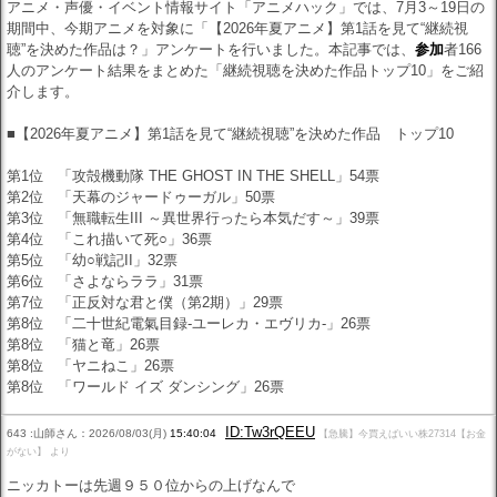
アニメ・声優・イベント情報サイト「アニメハック」では、7月3～19日の
期間中、今期アニメを対象に「【2026年夏アニメ】第1話を見て“継続視
聴”を決めた作品は？」アンケートを行いました。本記事では、
参加
者166
人のアンケート結果をまとめた「継続視聴を決めた作品トップ10」をご紹
介します。
■【2026年夏アニメ】第1話を見て“継続視聴”を決めた作品 トップ10
第1位 「攻殻機動隊 THE GHOST IN THE SHELL」54票
第2位 「天幕のジャードゥーガル」50票
第3位 「無職転生III ～異世界行ったら本気だす～」39票
第4位 「これ描いて死○」36票
第5位 「幼○戦記II」32票
第6位 「さよならララ」31票
第7位 「正反対な君と僕（第2期）」29票
第8位 「二十世紀電氣目録-ユーレカ・エヴリカ-」26票
第8位 「猫と竜」26票
第8位 「ヤニねこ」26票
第8位 「ワールド イズ ダンシング」26票
ID:Tw3rQEEU
643 :山師さん：2026/08/03(月)
15:40:04
【急騰】今買えばいい株27314【お金
がない】 より
ニッカトーは先週９５０位からの上げなんで