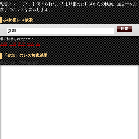
報告スレ、【下手】儲けられない人より集めたレスからの検索。過去一ヶ月
前までのレスを表示します。
株/銘柄レス検索
最近検索されたワード:
太陽
荒川
期待
仕込
JX
「参加」のレス検索結果
検索結果
1件 OR検索新着順