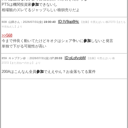
PTSは機関投資家
参加
できないし
相場観のズレてるジャップらしい狼狽売りだよ
ID:IV8qp8Hc
608 :山師さん：2026/07/31(金)
19:00:40
【急騰】今買えばいい株27273【またも
や次ねえし】より
>>568
今まで仲良く動いてたけどキオクはシェア争いに
参加
しないと発言
単独で下がる可能性が高い
ID:pLofvobM
859 :キャプテン@ ：2026/07/31(金)
17:20:03
【急騰】今買えばいい株
27272【また次ねーのかよ】 より
200Aはこんなん全員
参加
でええやん？お金落ちてる案件