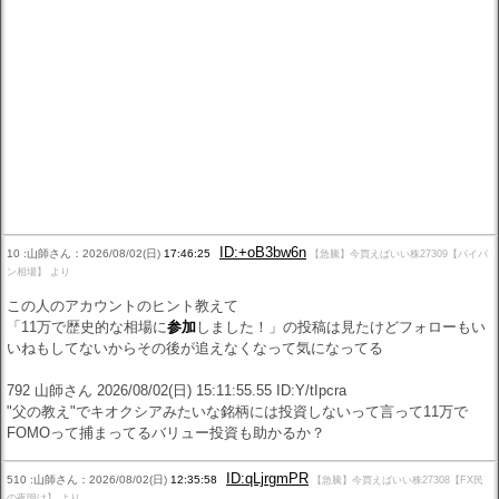
ID:+oB3bw6n
10 :山師さん：2026/08/02(日)
17:46:25
【急騰】今買えばいい株27309【パイパ
ン相場】 より
この人のアカウントのヒント教えて
「11万で歴史的な相場に
参加
しました！」の投稿は見たけどフォローもい
いねもしてないからその後が追えなくなって気になってる
792 山師さん 2026/08/02(日) 15:11:55.55 ID:Y/tIpcra
"父の教え"でキオクシアみたいな銘柄には投資しないって言って11万で
FOMOって捕まってるバリュー投資も助かるか？
ID:qLjrgmPR
510 :山師さん：2026/08/02(日)
12:35:58
【急騰】今買えばいい株27308【FX民
の夜明け】 より