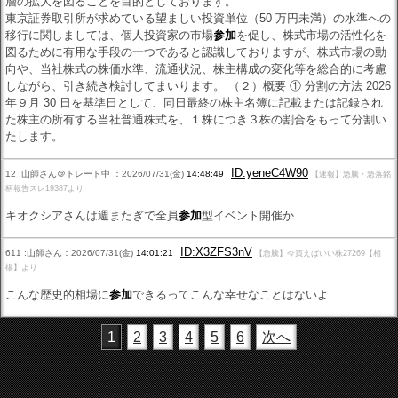
層の拡大を図ることを目的としております。
東京証券取引所が求めている望ましい投資単位（50 万円未満）の水準への
移行に関しましては、個人投資家の市場
参加
を促し、株式市場の活性化を
図るために有用な手段の一つであると認識しておりますが、株式市場の動
向や、当社株式の株価水準、流通状況、株主構成の変化等を総合的に考慮
しながら、引き続き検討してまいります。 （２）概要 ① 分割の方法 2026
年９月 30 日を基準日として、同日最終の株主名簿に記載または記録され
た株主の所有する当社普通株式を、１株につき３株の割合をもって分割い
たします。
ID:yeneC4W90
12 :山師さん＠トレード中 ：2026/07/31(金)
14:48:49
【速報】急騰・急落銘
柄報告スレ19387より
キオクシアさんは週またぎで全員
参加
型イベント開催か
ID:X3ZFS3nV
611 :山師さん：2026/07/31(金)
14:01:21
【急騰】今買えばいい株27269【相
楊】より
こんな歴史的相場に
参加
できるってこんな幸せなことはないよ
1
2
3
4
5
6
次へ