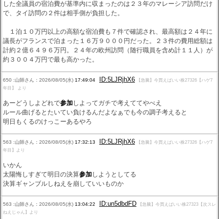
した全議員の宿泊費が基準内に収まったのは２３年のマレーシア訪問だけ
で、タイ訪問の２件は相手側が負担した。
１泊１０万円以上の高額な宿泊費も７件で確認され、最高額は２４年に
議長がフランスで泊まった１６万９０００円だった。２３件の費用総額は
計約２億６４９６万円。２４年の欧州訪問（随行職員を含め計１１人）が
約３００４万円で最も高かった。
ID:5LJRjhX6
650 :山師さん：2026/08/05(水)
17:49:04
【急騰】今買えばいい株27326【ハゲ7
年目】 より
あーどうしよどれで
参加
しよってガチで考えててやべえ
ルール曲げるとたいてい負けるんだよなぁでも今の調子考えると
明日もくるのけっこーあるやろ
ID:5LJRjhX6
563 :山師さん：2026/08/05(水)
17:32:13
【急騰】今買えばいい株27326【ハゲ7
年目】より
いかん
太陽悔しすぎて明日の決算
参加
しようとしてる
決算ギャンブルしねえを崩していいものか
ID:un5dbdFD
563 :山師さん：2026/08/05(水)
13:04:22
【急騰】今買えばいい株27323【次スレ
ねえじゃん】より