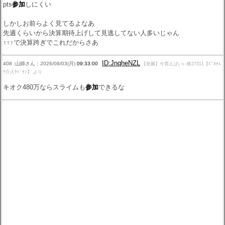
pts
参加
しにくい
しかしお前らよく見てるよなあ
先週くらいから決算期待上げして見逃してない人多いじゃん
↑↑↑で決算跨ぎでこれだからさあ
ID:JnqheNZL
408 :山師さん：2026/08/03(月)
09:33:00
【急騰】今買えばいい株27311【ﾋﾟｶﾁｭ
ｳ介入ﾔﾄﾞﾗﾝ】 より
キオク480万ならスライムも
参加
できるな