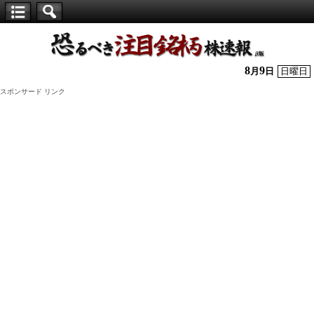
【仕
手
株】
8
9
月
日
日曜日
恐
スポンサード リンク
る
べ
き
注
目
銘
柄
株
速
報