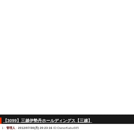
【3099】三越伊勢丹ホールディングス【三越】
1
:
管理人
:
2012/07/30(月) 20:23:16
ID:OwnerKabu685