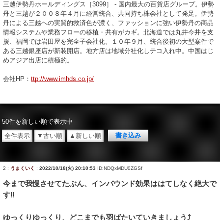
三越伊勢丹ホールディングス［3099］ - 国内最大の百貨店グループ。伊勢
丹と三越が２００８年４月に経営統合、共同持ち株会社として発足。伊勢
丹による三越への実質的救済色が濃く、ファッションに強い伊勢丹の商品
情報システムや業務フローの移植・共有がカギ。北海道では丸井今井を支
援、福岡では岩田屋を完全子会社化。１０年９月、統合後初の大型案件で
ある三越銀座店が新装開店。地方店は地域分社化しテコ入れ中。中国はじ
めアジア出店に積極的。
会社HP：
ttp://www.imhds.co.jp/
50件を新しい順で表示中
全件表示
▼古い順
▲新しい順
2
:
うまくいく
:
2022/10/18(火) 20:10:53
ID:NDQxMDU0ZGSf
今まで我慢させてたぶん、インバウンド効果ははてしなく絶大で
す‼️
ゆっくりゆっくり、どこまでも羽ばたいていきましょう⤴️