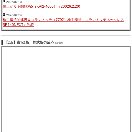
2026/02/23
値上がり予想銘柄5（KAI2-4000）（20026,2,20)
2026/02/06
株主優待関連IR＆コラントッテ（7792）株主優待「コラントッテネックレス
SR140NEXT」到着
【2ch】市況1板、株式板の反応
（新着順）