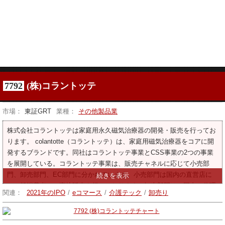
7792
(株)コラントッテ
市場：
東証GRT
業種：
その他製品業
株式会社コラントッテは家庭用永久磁気治療器の開発・販売を行ってお
ります。 colantotte（コラントッテ）は、家庭用磁気治療器をコアに開
発するブランドです。同社はコラントッテ事業とCSS事業の2つの事業
を展開している。コラントッテ事業は、販売チャネルに応じて小売部
門、卸売部門、EC部門に分かれています。小売部門は国内の直営店に
て一般消費者への直接販売を行っております。卸売部門は、国内の代理
関連：
2021年のIPO
/
eコマース
/
介護テック
/
卸売り
店や小売店に卸す部門と、海外の代理店に卸す部門で構成されます。 e
コマース部門は、電子商取引（ec）サイトやecモールを通じて一般消費
者への直接販売を行っております。