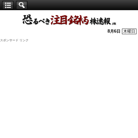
【仕
手
株】
8
6
月
日
木曜日
恐
スポンサード リンク
る
べ
き
注
目
銘
柄
株
速
報