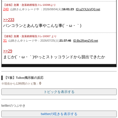
【速報】急騰・急落銘柄報告スレ19396
より
240
:山師さん＠トレード中 ：2026/08/04(火)
16:01:23
ID:u2YXJsVQ0.net
>>233
バンコランとあんな事やこんな事(´・ω・｀)
【速報】急騰・急落銘柄報告スレ19367
より
31
:山師さん＠トレード中：2026/07/25(土)
21:37:46
ID:Bs2RqmZV0.net
>>29
まじか(´・ω・｀)やっとストッコランドから脱出できたか
【Y板】Yahoo掲示板の反応
0
※現在から12時間のトピ数：
twitterのつぶやき