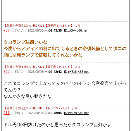
【急騰】今買えばいい株27321【双子産まれました】
より
767
:山師さん：2026/08/05(水)
02:43:35
ID:zlG+xq66.net
タコランプ語感いいな
今度からメディアの前に出てくるときの必須装備としてタコの
頭に回転ランプで搭載してくれないかな
【急騰】今買えばいい株27321【双子産まれました】
より
765
:山師さん：2026/08/05(水)
02:42:42
ID:rH3aNKS6.net
これタコランプで上がってんの？ベのイラン合意発言で上がっ
てんの？
なんかきな臭い動きだな
【急騰】今買えばいい株27320【もう立てねぇよ】
より
811
:山師さん：2026/08/04(火)
19:48:05
ID:xmLvCfAE.net
ドル円158円抜けたのかと思ったらタコランプ点灯かよ