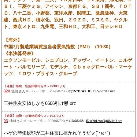
ＢＩ、三菱ケミＧ、アイシン、京都ＦＧ、ＳＢＩ新生、ＴＯＴ
Ｏ、八十二長、小野薬、東洋水産、関電工、阪急阪神、大東
建、西武ＨＤ、積水化、双日、ＺＯＺＯ、ミスミＧ、ヤクル
ト、東京メトロ、九州電、三和ＨＤ、大和工、日テレＨＤ
【海外】
中国7月製造業購買担当者景気指数（PMI）（10:30）
《米決算発表》
エクソンモービル、シェブロン、アッヴィ、イートン、コルゲ
ート・パルモリーブ、モデルナ、Ｃｂｏｅグローバル・マーケ
ッツ、Ｔロウ・プライス・グループ
【速報】急騰・急落銘柄報告スレ19383
より
320
:山師さん＠トレード中 ：2026/07/30(木)
15:31:43
ID:717wVrrdH.net
三井住友安値しかも6666引け鬱 orz
【速報】急騰・急落銘柄報告スレ19379
より
93
:山師さん＠トレード中 ：2026/07/29(水)
13:35:38
ID:cYbUwoRg0NIKU.net
ハゲの時価総額が三井住友に抜かれそうだｗ(´･ω･`)