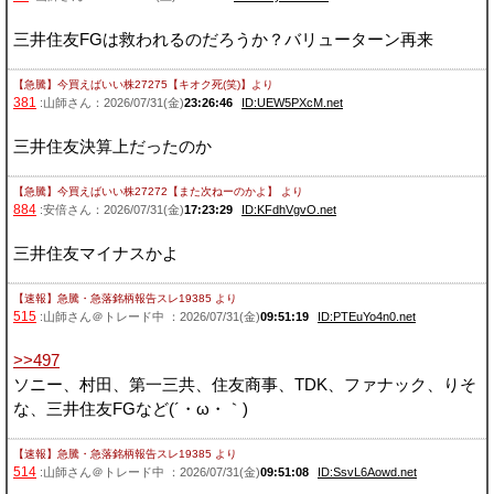
三井住友FGは救われるのだろうか？バリューターン再来
【急騰】今買えばいい株27275【キオク死(笑)】
より
381
:山師さん：2026/07/31(金)
23:26:46
ID:UEW5PXcM.net
三井住友決算上だったのか
【急騰】今買えばいい株27272【また次ねーのかよ】
より
884
:安倍さん：2026/07/31(金)
17:23:29
ID:KFdhVgvO.net
三井住友マイナスかよ
【速報】急騰・急落銘柄報告スレ19385
より
515
:山師さん＠トレード中 ：2026/07/31(金)
09:51:19
ID:PTEuYo4n0.net
>>497
ソニー、村田、第一三共、住友商事、TDK、ファナック、りそ
な、三井住友FGなど(´・ω・｀)
【速報】急騰・急落銘柄報告スレ19385
より
514
:山師さん＠トレード中 ：2026/07/31(金)
09:51:08
ID:SsvL6Aowd.net