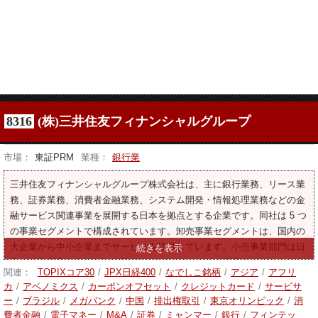
8316
(株)三井住友フィナンシャルグループ
市場：
東証PRM
業種：
銀行業
三井住友フィナンシャルグループ株式会社は、主に銀行業務、リース業
務、証券業務、消費者金融業務、システム開発・情報処理業務などの金
融サービス関連事業を展開する日本を拠点とする企業です。同社は 5 つ
の事業セグメントで構成されています。卸売事業セグメントは、国内の
大企業から中小企業までサービスを提供しています。小売事業部門は日
本の小売顧客にサービスを提供します。グローバル事業セグメントは、
関連：
TOPIXコア30
/
JPX日経400
/
なでしこ銘柄
/
アジア
/
アフリ
海外の日本人および外国人の顧客にサービスを提供しています。マーケ
カ
/
アベノミクス
/
カーボンオフセット
/
クレジットカード
/
サービサ
ット事業セグメントは金融市場向けのサービスを提供します。本社管理
ー
/
ブラジル
/
メガバンク
/
中国
/
排出権取引
/
東京オリンピック
/
消
事業セグメントは、上記の各事業セグメントに属さないサービスを提供
費者金融
/
電子マネー
/
M&A
/
証券
/
ミャンマー
/
銀行
/
フィンテッ