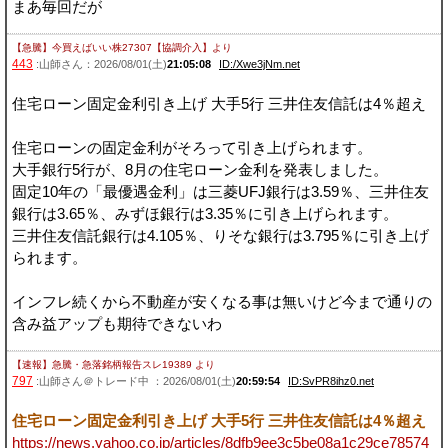
まあ毎回だが
【急騰】今買えばいい株27307【協調介入】
より
443
:山師さん：2026/08/01(土)
21:05:08
ID:/Xwe3jNm.net
住宅ローン固定金利引き上げ 大手5行 三井住友信託は4％超え
住宅ローンの固定金利がそろって引き上げられます。
大手銀行5行が、8月の住宅ローン金利を発表しました。
固定10年の「最優遇金利」は三菱UFJ銀行は3.59％、三井住友
銀行は3.65％、みずほ銀行は3.35％に引き上げられます。
三井住友信託銀行は4.105％、りそな銀行は3.795％に引き上げ
られます。
インフレ続くから不動産が安くなる事は無いけど今まで通りの
含み益アップも期待できないわ
【速報】急騰・急落銘柄報告スレ19389
より
797
:山師さん＠トレード中 ：2026/08/01(土)
20:59:54
ID:SvPR8ihz0.net
住宅ローン固定金利引き上げ 大手5行 三井住友信託は4％超え
https://news.yahoo.co.jp/articles/8dfb9ee3c5be08a1c29ce78574