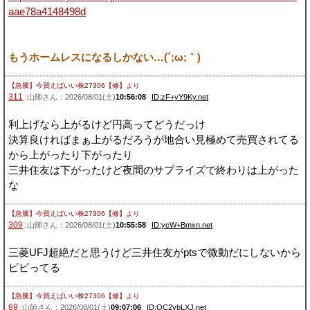
aae78a4148498d
もうホームレスになるしかない…(´;ω;｀)
【急騰】今買えばいい株27306【修】
より
311
:山師さん：2026/08/01(土)
10:56:08
ID:zF+yY9Ky.net
利上げなら上がるけど円高ってどうだっけ
決算良ければまぁ上がるだろうが地合い見極めて売買されてる
から上がったり下がったり
三井住友は下がったけど夜間のサプライズで終わりは上がった
な
【急騰】今買えばいい株27306【修】
より
309
:山師さん：2026/08/01(土)
10:55:58
ID:ycW+Bmxn.net
三菱UFJ超絶だと思うけど三井住友がptsで微動だにしないから
ビビってる
【急騰】今買えばいい株27306【修】
より
69
:山師さん：2026/08/01(土)
09:07:06
ID:OC2ybLXJ.net