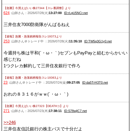
【急騰】今買えばいい株27344【スレ番調整】
より
624
:山師さん：2026/07/28(火)
13:27:00
ID:rLgU5NCr.net
三井住友7000防衛隊がんばるねえ
【速報】急騰・急落銘柄報告スレ19373
より
253
:山師さん＠トレード中 ：2026/07/28(火)
11:35:10
ID:TW5q3G1y0.net
今週持ち株は平和(´・ω・｀)セブンもPayPayと組むからかいい
感じだね
1つクレカ解約して三井住友銀行で作ろ
【速報】急騰・急落銘柄報告スレ19363
より
23
:山師さん＠トレード中 ：2026/07/24(金)
09:27:05
ID:da5TrH3T0.net
おれの８３１６がｗｗ(´・ω・｀)
【急騰】今買えばいい株27323【DEATHコ】
より
271
:山師さん：2026/07/23(木)
17:38:11
ID:S78wjIC7.net
>>246
三井住友信託銀行の株主パスで十分だよ