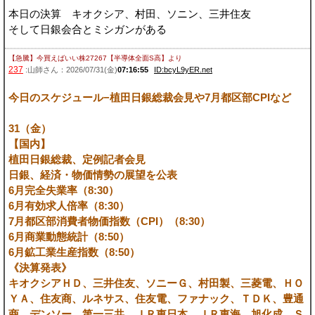
本日の決算 キオクシア、村田、ソニン、三井住友
そして日銀会合とミシガンがある
【急騰】今買えばいい株27267【半導体全面S高】
より
237
:山師さん：2026/07/31(金)
07:16:55
ID:bcyL9yER.net
今日のスケジュール−植田日銀総裁会見や7月都区部CPIなど
31（金）
【国内】
植田日銀総裁、定例記者会見
日銀、経済・物価情勢の展望を公表
6月完全失業率（8:30）
6月有効求人倍率（8:30）
7月都区部消費者物価指数（CPI）（8:30）
6月商業動態統計（8:50）
6月鉱工業生産指数（8:50）
《決算発表》
キオクシアＨＤ、三井住友、ソニーＧ、村田製、三菱電、ＨＯ
ＹＡ、住友商、ルネサス、住友電、ファナック、ＴＤＫ、豊通
商、デンソー、第一三共、ＪＲ東日本、ＪＲ東海、旭化成、Ｓ