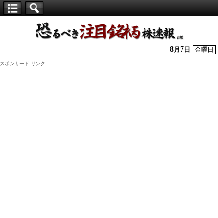
【仕
手
株】
8
7
月
日
金曜日
恐
スポンサード リンク
る
べ
き
注
目
銘
柄
株
速
報