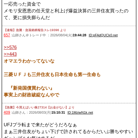
一応売った資金で
メモリ安恩恵の任天堂と利上げ爆益決算の三井住友買ったの
て、更に損失膨らんだ
【速報】急騰・急落銘柄報告スレ19396
より
657
:山師さん＠トレード中 ：2026/08/04(火)
19:44:28
ID:pFAdQUCk0.net
>>576
>>443
オマエラわかってないな
三菱ＵＦＪも三井住友も日本生命も第一生命も
『新発国債買わない』
事実上の財政破綻なんやで
【急騰】今買えばいい株27314【お金がない】
より
409
:山師さん：2026/08/03(月)
15:10:31
ID:1MziwN1k.net
UFJプラ転まで来たがどうだろなぁ
まぁ三井住友がちょい下げで許されてるからだいぶ勝ちやすい