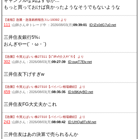
ギャンブルな気はするが…
もっと買っておけば良かったようなそうでもないような
【速報】急騰・急落銘柄報告スレ19392
より
111
:山師さん＠トレード中 ：2026/08/03(月)
09:39:01
ID:lZs0dG7u0.net
三井住友銀行5%↓
おんぎやー(´・ω・`)
【急騰】今買えばいい株27311【ﾋﾟｶﾁｭｳ介入ﾔﾄﾞﾗﾝ】
より
302
:山師さん：2026/08/03(月)
09:27:39
ID:oupT7Eiv.net
三井住友下げすぎw
【急騰】今買えばいい株27310【パイパン相場継続】
より
459
:山師さん：2026/08/03(月)
08:35:35
ID:k8iKdyBO.net
三井住友FG大丈夫かこれ
【急騰】今買えばいい株27310【パイパン相場継続】
より
243
:山師さん：2026/08/03(月)
08:08:42
ID:UHQa8TxM.net
三井住友はあの決算で売られるんか