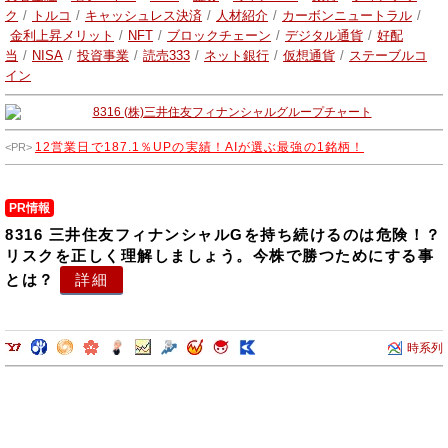
しております。
ク
/
トルコ
/
キャッシュレス決済
/
人材紹介
/
カーボンニュートラル
/
金利上昇メリット
/
NFT
/
ブロックチェーン
/
デジタル通貨
/
好配
当
/
NISA
/
投資事業
/
読売333
/
ネット銀行
/
仮想通貨
/
ステーブルコ
イン
12営業日で187.1％UPの実績！AIが選ぶ最強の1銘柄！
PR情報
8316 三井住友フィナンシャルGを持ち続けるのは危険！？
リスクを正しく理解しましょう。今株で勝つためにする事
とは？
詳細
時系列