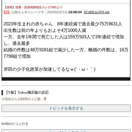
【速報】急騰・急落銘柄報告スレ17080
より
926
:山師さん＠トレード中：2024/02/27(火)
16:06:54
ID:q92LtsJQ0.net
2023年生まれの赤ちゃん 8年連続減で過去最少75万8631人
出生数は前の年よりもおよそ4万1000人減
一方、去年1年間で死亡した人は159万503人で3年連続で増加
し、過去最多
結婚の件数は48万9281組で減少した一方、離婚の件数は、18万
7798組で増加
岸田の少子化政策が加速してるなｗ(´・ω・｀)
【Y板】Yahoo掲示板の反応
0
※現在から12時間のトピ数：
twitterのつぶやき