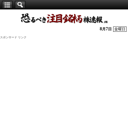
【仕
手
株】
8
7
月
日
金曜日
恐
スポンサード リンク
る
べ
き
注
目
銘
柄
株
速
報