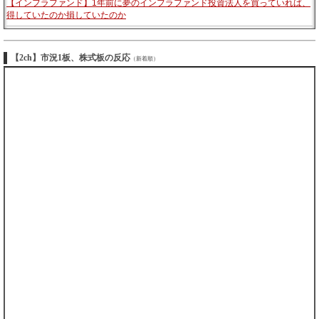
【インフラファンド】1年前に夢のインフラファンド投資法人を買っていれば、
得していたのか損していたのか
【2ch】市況1板、株式板の反応
（新着順）