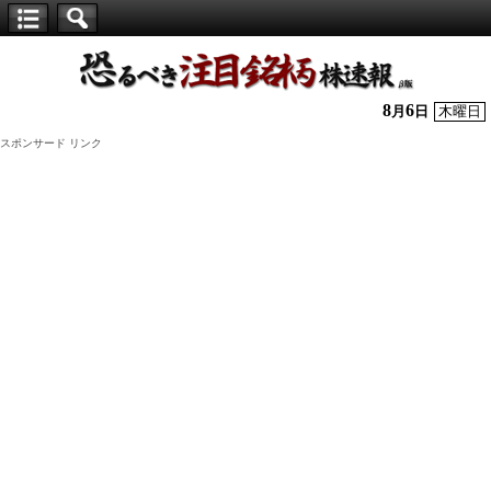
【仕
手
株】
8
6
月
日
木曜日
恐
スポンサード リンク
る
べ
き
注
目
銘
柄
株
速
報