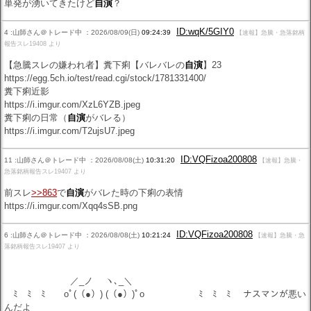
単発が湧いてきたけど
自演
？
ID:wqK/5GIY0
4 :山師さん＠トレード中 ：2026/08/09(日)
09:24:39
【速報】急騰・急落銘柄
報告スレ19408 より
【急騰スレの嫌われ者】糞下痢【バレバレの
自演
】23
https://egg.5ch.io/test/read.cgi/stock/1781331400/
糞下痢近影
https://i.imgur.com/XzL6YZB.jpeg
糞下痢の日常（
自演
がバレる）
https://i.imgur.com/T2ujsU7.jpeg
ID:VQFizoa200808
11 :山師さん＠トレード中 ：2026/08/08(土)
10:31:20
【速報】急騰・
急落銘柄報告スレ19407 より
前スレ
>>863
で
自演
がバレた時の下痢の表情
https://i.imgur.com/Xqq4sSB.png
ID:VQFizoa200808
6 :山師さん＠トレード中 ：2026/08/08(土)
10:21:24
【速報】急騰・急
落銘柄報告スレ19407 より
／_ノ ヽ､_＼
ﾐ ﾐ ﾐ oﾟ(（●）) (（●）)ﾟo ﾐ ﾐ ﾐ ナスマンが悪い
んだよ