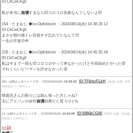
ID:CitCwCKg0
私が本当に
自演
するならIDコロコロ失敗なんてしないよ🤭
154：たまおじ ◆IxcOpKibtsIm ：2024/08/14(水) 14:38:28.12
ID:CitCwCKg0
まさか朝の億トレ目指すぞ忘れてたなんて🥺
一生の不覚🥺🤚
228：たまおじ ◆IxcOpKibtsIm ：2024/08/14(水) 14:45:35.19
ID:CitCwCKg0
私は今まで一回もIDコロコロやって来なかったけど今回始めたやった😡
それくらいピーマンを許せなかった😡
ID:TF6mzFLkH
381 :山師さん＠トレード中 ：2026/08/06(木)
15:35:33
【速報】急騰・急落
銘柄報告スレ19402より
韓国兄さんの割りには踏ん張った方じゃね?
主にアドバンの自作
自演
効果だと思うけどw
ID:5IB6kCG00
22 :山師さん＠トレード中 ：2026/08/06(木)
14:24:00
【速報】急騰・急落銘
柄報告スレ19402より
>>19