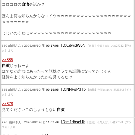
コロコロの
自演
会話か？
ほんま何も知らんからなコイツｗｗｗｗｗｗｗｗｗｗｗｗｗｗｗｗｗｗｗ
ｗｗｗｗｗｗｗ
じじいのくせにｗｗｗｗｗｗｗｗｗｗｗｗｗｗｗｗｗｗｗｗｗ
ID:CdwidW6N
889 :山師さん：2026/08/10(月)
00:17:08
【急騰】今買えばいい株27342【迎え
火】 より
>>885
自演
じゃねーよ
はてなが詐欺にあったって話株クラでも話題になってたじゃん
経緯をよく知らんかったから見てるだけ
ID:NNFsP3Tb
885 :山師さん：2026/08/10(月)
00:15:05
【急騰】今買えばいい株27342【迎え
火】 より
>>878
見てくださいこのしょうもない
自演
ID:m1dbscUk
996 :山師さん：2026/08/09(日)
11:07:49
【急騰】今買えばいい株27341【プン
スカ】より