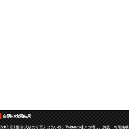
自演の検索結果
2ch市況1板/株式板の今買えば良い株、Twitterの株アカ晒し、急騰・急落銘柄