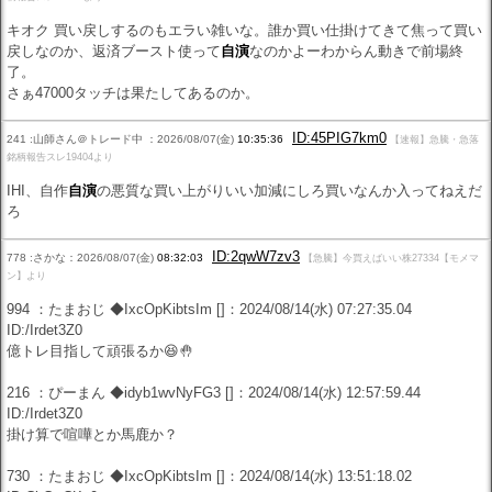
キオク 買い戻しするのもエラい雑いな。誰か買い仕掛けてきて焦って買い
戻しなのか、返済ブースト使って
自演
なのかよーわからん動きで前場終
了。
さぁ47000タッチは果たしてあるのか。
ID:45PIG7km0
241 :山師さん＠トレード中 ：2026/08/07(金)
10:35:36
【速報】急騰・急落
銘柄報告スレ19404より
IHI、自作
自演
の悪質な買い上がりいい加減にしろ買いなんか入ってねえだ
ろ
ID:2qwW7zv3
778 :さかな：2026/08/07(金)
08:32:03
【急騰】今買えばいい株27334【モメマ
ン】より
994 ：たまおじ ◆IxcOpKibtsIm []：2024/08/14(水) 07:27:35.04
ID:/Irdet3Z0
億トレ目指して頑張るか😆🤚
216 ：ぴーまん ◆idyb1wvNyFG3 []：2024/08/14(水) 12:57:59.44
ID:/Irdet3Z0
掛け算で喧嘩とか馬鹿か？
730 ：たまおじ ◆IxcOpKibtsIm []：2024/08/14(水) 13:51:18.02