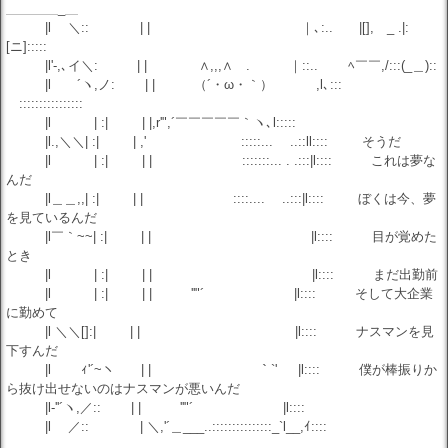
＿＿＿＿_＿
|l ＼:: | | ｜､:.. |[], _ .|:
[ニ]:::::
|l'-,､イ＼: | | ∧,,,∧ . ｜::.. ﾍ￣￣,/:::(_＿)::
|l ´ヽ,ノ: | | （´・ω・｀） ,l､::: ￣
￣::::::::::::::::
|l | :| | |,r'",´￣￣￣￣￣｀ヽ､l:::::
|l.,＼＼| :| | ,' :::::... ..::ll:::: そうだ
|l | :| | | :::::::... . .:::|l:::: これは夢な
んだ
|l＿＿,,| :| | | ::::.... ..:::|l:::: ぼくは今、夢
を見ているんだ
|l￣｀~~| :| | | |l:::: 目が覚めた
とき
|l | :| | | |l:::: まだ出勤前
|l | :| | | ''"´ |l:::: そして大企業
に勤めて
|l ＼＼[]:| | | |l:::: ナスマンを見
下すんだ
|l ｨ'´~ヽ | | ｀`' |l:::: 僕が棒振りか
ら抜け出せないのはナスマンが悪いんだ
|l-''´ヽ,／:: | | ''"´ |l::::
|l ／:: | ＼,'´＿___..:::::::::::::::_`l__,ｲ::::