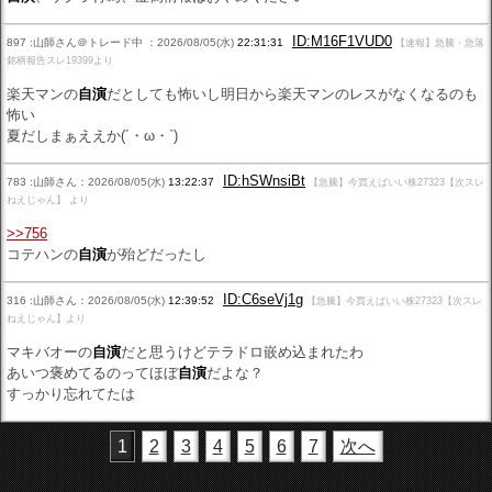
ID:M16F1VUD0
897 :山師さん＠トレード中 ：2026/08/05(水)
22:31:31
【速報】急騰・急落
銘柄報告スレ19399より
楽天マンの
自演
だとしても怖いし明日から楽天マンのレスがなくなるのも
怖い
夏だしまぁええか(´・ω・`)
ID:hSWnsiBt
783 :山師さん：2026/08/05(水)
13:22:37
【急騰】今買えばいい株27323【次スレ
ねえじゃん】 より
>>756
コテハンの
自演
が殆どだったし
ID:C6seVj1g
316 :山師さん：2026/08/05(水)
12:39:52
【急騰】今買えばいい株27323【次スレ
ねえじゃん】より
マキバオーの
自演
だと思うけどテラドロ嵌め込まれたわ
あいつ褒めてるのってほぼ
自演
だよな？
すっかり忘れてたは
1
2
3
4
5
6
7
次へ