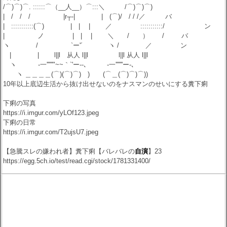
/⌒)⌒)⌒. ::::::⌒（__人__）⌒:::＼ /⌒)⌒)⌒)
| / / / |r┬-| | (⌒)/ / / /／ バ
| :::::::::::(⌒) | | | ／ ゝ :::::::::::/ ン
| ノ | | | ＼ / ） / バ
ヽ / `ー'´ ヽ / ／ ン
| | l||l 从人 l||l l||l 从人 l||l
ヽ -一''''''"~~｀`'ー--､ -一'''''''ー-､
ヽ ＿＿＿＿(⌒)(⌒)⌒) ) (⌒＿(⌒)⌒)⌒))
10年以上底辺生活から抜け出せないのをナスマンのせいにする糞下痢
下痢の写真
https://i.imgur.com/yLOf123.jpeg
下痢の日常
https://i.imgur.com/T2ujsU7.jpeg
【急騰スレの嫌われ者】糞下痢【バレバレの
自演
】23
https://egg.5ch.io/test/read.cgi/stock/1781331400/