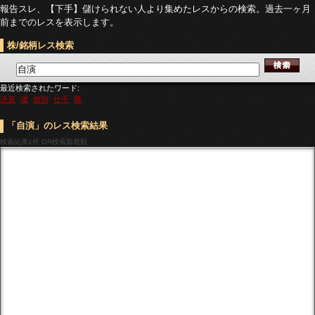
報告スレ、【下手】儲けられない人より集めたレスからの検索。過去一ヶ月
前までのレスを表示します。
株/銘柄レス検索
最近検索されたワード:
決算
運
個別
仕手
難
「自演」のレス検索結果
検索結果
1件 OR検索新着順