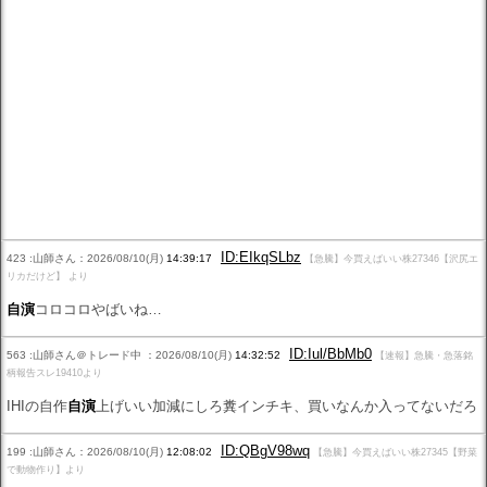
ID:EIkqSLbz
423 :山師さん：2026/08/10(月)
14:39:17
【急騰】今買えばいい株27346【沢尻エ
リカだけど】 より
自演
コロコロやばいね…
ID:Iul/BbMb0
563 :山師さん＠トレード中 ：2026/08/10(月)
14:32:52
【速報】急騰・急落銘
柄報告スレ19410より
IHIの自作
自演
上げいい加減にしろ糞インチキ、買いなんか入ってないだろ
ID:QBgV98wq
199 :山師さん：2026/08/10(月)
12:08:02
【急騰】今買えばいい株27345【野菜
で動物作り】より