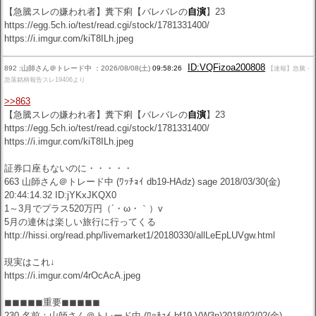
【急騰スレの嫌われ者】糞下痢【バレバレの
自演
】23
https://egg.5ch.io/test/read.cgi/stock/1781331400/
https://i.imgur.com/kiT8ILh.jpeg
ID:VQFizoa200808
892 :山師さん＠トレード中 ：2026/08/08(土)
09:58:26
【速報】急騰・
急落銘柄報告スレ19406より
>>863
【急騰スレの嫌われ者】糞下痢【バレバレの
自演
】23
https://egg.5ch.io/test/read.cgi/stock/1781331400/
https://i.imgur.com/kiT8ILh.jpeg
証券口座もないのに・・・・・
663 山師さん＠トレード中 (ﾜｯﾁｮｲ db19-HAdz) sage 2018/03/30(金)
20:44:14.32 ID:jYKxJKQX0
1～3月でプラス520万円（´・ω・｀）v
5月の連休は楽しい旅行に行ってくる
http://hissi.org/read.php/livemarket1/20180330/allLeEpLUVgw.html
現実はこれ↓
https://i.imgur.com/4rOcAcA.jpeg
◼◼◼◼◼重要◼◼◼◼◼
230 名前：山師さん＠トレード中 (ﾜｯﾁｮｲ bf19-VW3n)2018/02/02(金)