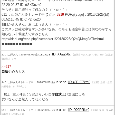
22:29:02.87 ID:xtSKDuzh0
そもそも雇用統計って何なの？（´・ω・｀）
611 ：山師さん＠トレード中 (ﾜｯﾁｮｲ
8219
-POFq)[sage]：2018/02/25(日)
08:52:18.45 ID:CjP2h6u20
朝日がさんさん、おはようさん（´・ω・｀）
このスレは確定申告マンが多いなあ。そもそも確定申告とは何なのかすら
知らない非常識人ですみません…
http://hissi.org/read.php/livemarket1/20180225/Q2pQMmg2dTIw.html
◼◼◼◼◼◼◼◼◼◼◼
ID:t+Aa2x8c
220 :山師さん：2026/08/07(金)
18:17:28
【急騰】今買えばいい株27339【決算勝
負連戦】 より
>>217
自演
やめろカス
ID:45PIG7km0
946 :山師さん＠トレード中 ：2026/08/07(金)
13:36:36
【速報】急騰・急落
銘柄報告スレ19404より
IHIは川重と仲良くS安だろいい自作
自演
上げ加減にしろ
買いなんか全然入ってねえだろ
ID:lD09RRkx0
559 :山師さん＠トレード中 ：2026/08/07(金)
11:33:33
【速報】急騰・急落銘
柄報告スレ19404より