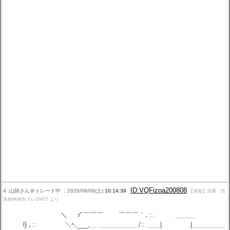
ID:VQFizoa200808
4 :山師さん＠トレード中 ：2026/08/08(土)
10:14:39
【速報】急騰・急
落銘柄報告スレ19407 より
＼ r'´￣￣￣ ￣￣￣｀､::. ＿＿＿
l} ､:: ＼ﾍ,___,＿ ＿＿＿＿＿＿/::.＿＿| .|＿＿＿＿＿