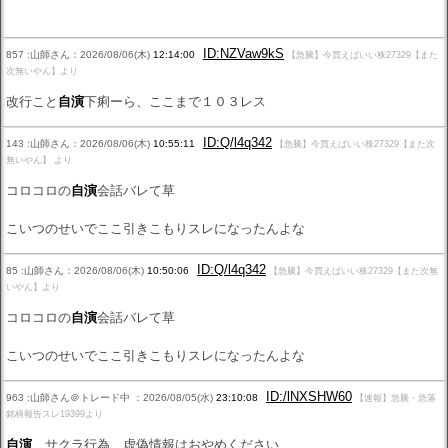
ID:NZVaw9kS
857 :山師さん：2026/08/06(木)
12:14:00
【急騰】今買えばいい株27329【また
次無いやん】より
改行こと
自演
下痢ーら、ここまで１０３レス
ID:Q/l4q342
143 :山師さん：2026/08/06(木)
10:55:11
【急騰】今買えばいい株27329【また次
無いやん】 より
コロコロの
自演
会話バレて草
こいつのせいでここ引きこもりスレになったんよな
ID:Q/l4q342
85 :山師さん：2026/08/06(木)
10:50:06
【急騰】今買えばいい株27329【また次無
いやん】より
コロコロの
自演
会話バレて草
こいつのせいでここ引きこもりスレになったんよな
ID:/lNXSHW60
963 :山師さん＠トレード中 ：2026/08/05(水)
23:10:08
【速報】急騰・急落
銘柄報告スレ19399より
自演
、サクラ行為、虚偽情報はおやめください