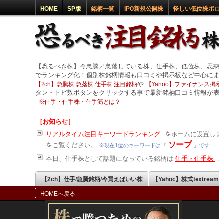
HOME
SP版
銘柄一覧
IPO新規公開株
怪しい低位株ボ
【恐るべき株】今急騰／急落している株、仕手株、低位株、思
でランキング化！個別株銘柄情報も口コミや掲示板など中心に
や
【2ch】急騰株 急落株 仕手株 注目銘柄
【Yahoo】ファイナンス掲示
タン・トピ数ボタンをクリックする事で最新銘柄口コミ情報が
※
仕手・仕手株・仕手筋とは？
［お知らせ］
リアルタイム注目キーワードランキング
をホームに設置しま
ソープ
をご覧ください。
※現在1位のキーワードは『
』です
本日、仕手株として話題になっている銘柄は
仕手・仕手株
【2ch】仕手/急騰銘柄/今買えばいい株
【Yahoo】株式textrea
HOMEへ戻る