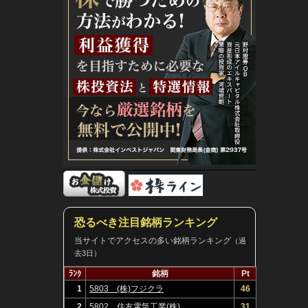
恐るべき注目銘柄ランキング
当サイトでアクセスの多い銘柄ランキング
（過
去3日）
ﾗﾝｸ
銘柄
Pt
1
5803 (株)フジクラ
46
2
5802 住友電気工業(株)
31