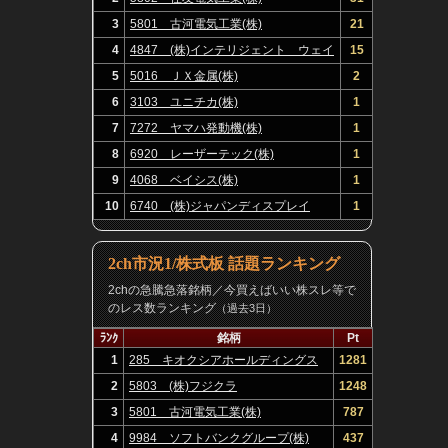
3
5801 古河電気工業(株)
21
4
4847 (株)インテリジェント ウェイ
15
ブ
5
5016 ＪＸ金属(株)
2
6
3103 ユニチカ(株)
1
7
7272 ヤマハ発動機(株)
1
8
6920 レーザーテック(株)
1
9
4068 ベイシス(株)
1
10
6740 (株)ジャパンディスプレイ
1
2ch市況1/株式板 話題ランキング
2chの急騰急落銘柄／今買えばいい株スレ等で
のレス数ランキング
（過去3日）
ﾗﾝｸ
銘柄
Pt
1
285 キオクシアホールディングス
1281
(株)
2
5803 (株)フジクラ
1248
3
5801 古河電気工業(株)
787
4
9984 ソフトバンクグループ(株)
437