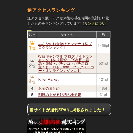
逆アクセスランキング
逆アクセス数・アクセス後の滞在時間を集計しPt化
したものをランキングしています（
リンクについ
て
）
ランク
サイト名
Pt
みんなのお金儲けアンテナ［株ブ
1456pt
ログランキング］
投資ギャンブル ブログサイトラン
キング［株式投資・FX為替・競
馬・競輪・パチンコ・パチスロ・
531pt
宝くじ・ロト・toto・ブックメーカ
ー・オンラインカジノ…］
Killer Market
121pt
4
お金のまとめ
48pt
5
明日の上がる銘柄の株予想
31pt
当サイトが週刊SPA!に掲載されました！