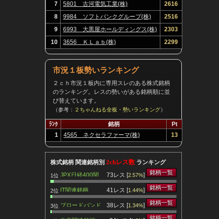
7
5801 古河電気工業(株)
2616
8
9984 ソフトバンクグループ(株)
2516
9
6993 大黒屋ホールディングス(株)
2303
10
3656 ＫＬａｂ(株)
2299
市況１板勢いランキング
２ｃｈ市況１板内に専用スレのある株式銘柄
のランキング。レスの勢いがある銘柄順に並
び替えています。
（参考：
２ちゃんねる全板・勢いランキング
）
ﾗﾝｸ
銘柄
Pt
1
4565 ネクセラファーマ(株)
13
2chレス数
株式銘柄 関連銘柄別
ランキング
銘柄一覧
JPX日経400関
73レス [
]
2.57%
1位
連銘柄
銘柄一覧
IT関連銘柄
41レス [
]
1.44%
2位
銘柄一覧
ブロードバンド
38レス [
]
1.34%
3位
関連銘柄
銘柄一覧