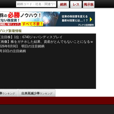
銘柄
レス
掲示板
ブログ新着情報
【注目株】1位：6740ジャパンディスプレイ
【画像】株をガチホした結果、資産がとんでもないことになるｗ
ｗｗｗｗ
2026年8月9日 明日の注目銘柄
8月10日の注目銘柄
率
出来高減少率
ランキング
ランキング