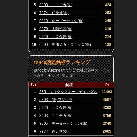
5
3103 ユニチカ(株)
424
6
7974 任天堂(株)
253
7
6920 レーザーテック(株)
245
8
6976 太陽誘電(株)
216
9
5016 ＪＸ金属(株)
214
10
6590 芝浦メカトロニクス(株)
188
Yahoo話題銘柄ランキング
Yahoo株式textreamで話題の株式銘柄のトピッ
ク数ランキング
（過去3日）
ﾗﾝｸ
銘柄
Pt
1
285 キオクシアホールディングス
11403
(株)
2
5803 (株)フジクラ
4507
3
5016 ＪＸ金属(株)
4363
4
3103 ユニチカ(株)
3756
5
3905 データセクション(株)
2840
6
7974 任天堂(株)
2665