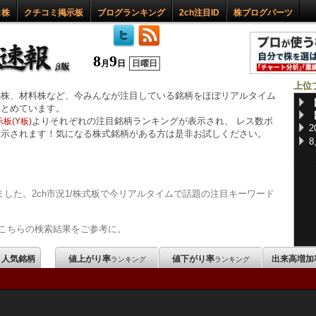
ロ株
クチコミ掲示板
ブログランキング
2ch注目ID
株ブログパーツ
8
9
月
日
日曜日
上位
惑株、材料株など、今みんなが注目している銘柄をほぼリアルタイム
まとめています。
よりそれぞれの注目銘柄ランキングが表示され、 レス数ボ
板(Y板)
表示されます！気になる株式銘柄がある方は是非お試しください。
した。2ch市況1/株式板で今リアルタイムで話題の注目キーワード
こちらの検索結果をご参考に。
m 人気銘柄
値上がり率
値下がり率
出来高増加
ランキング
ランキング