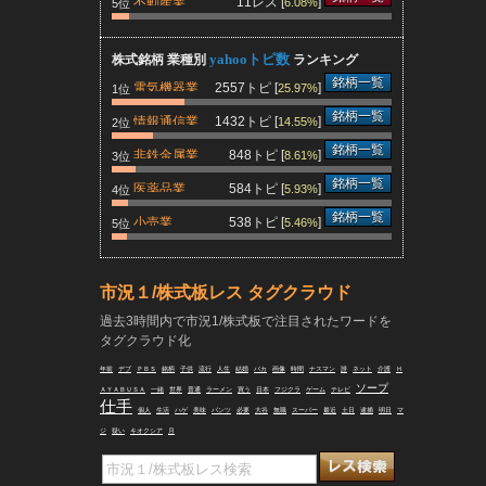
不動産業
11レス [
]
6.08%
5位
yahooトピ数
株式銘柄 業種別
ランキング
銘柄一覧
電気機器業
2557トピ [
]
25.97%
1位
銘柄一覧
情報通信業
1432トピ [
]
14.55%
2位
銘柄一覧
非鉄金属業
848トピ [
]
8.61%
3位
銘柄一覧
医薬品業
584トピ [
]
5.93%
4位
銘柄一覧
小売業
538トピ [
]
5.46%
5位
市況１/株式板レス タグクラウド
過去3時間内で市況1/株式板で注目されたワードを
タグクラウド化
年前
デブ
ＰＢＳ
銘柄
子供
流行
人生
結婚
バカ
画像
時間
ナスマン
誰
ネット
介護
Ｈ
ソープ
ＡＹＡＢＵＳＡ
一緒
世界
普通
ラーメン
買う
日本
フジクラ
ゲーム
テレビ
仕手
個人
生活
ハゲ
美味
パンツ
必要
大谷
無職
スーパー
最近
土日
逮捕
明日
マ
ジ
疑い
キオクシア
月