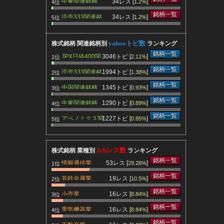
中東関連銘柄
34レス [
]
1.2%
4位
銘柄一覧
読売333関連銘
34レス [
]
1.2%
5位
柄
yahooトピ数
株式銘柄 関連銘柄別
ランキング
銘柄一覧
JPX日経400関
3046トピ [
]
2.11%
1位
連銘柄
銘柄一覧
読売333関連銘
1994トピ [
]
1.38%
2位
柄
銘柄一覧
中国関連銘柄
1345トピ [
]
0.93%
3位
銘柄一覧
中東関連銘柄
1290トピ [
]
0.89%
4位
銘柄一覧
アベノミクス関
1227トピ [
]
0.85%
5位
連銘柄
2chレス数
株式銘柄 業種別
ランキング
銘柄一覧
情報通信業
53レス [
]
29.28%
1位
銘柄一覧
非鉄金属業
19レス [
]
10.5%
2位
銘柄一覧
小売業
16レス [
]
8.84%
3位
銘柄一覧
電気機器業
16レス [
]
8.84%
4位
銘柄一覧