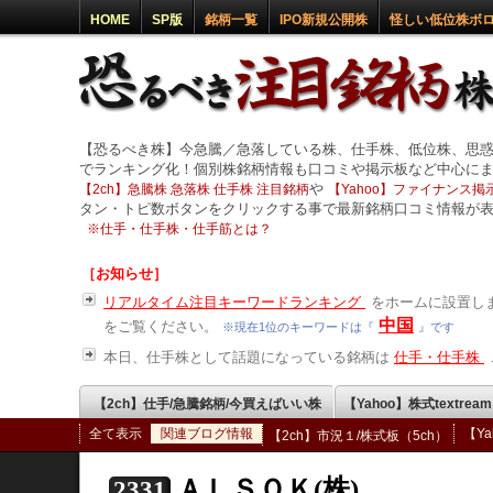
HOME
SP版
銘柄一覧
IPO新規公開株
怪しい低位株ボ
【恐るべき株】今急騰／急落している株、仕手株、低位株、思
でランキング化！個別株銘柄情報も口コミや掲示板など中心に
や
【2ch】急騰株 急落株 仕手株 注目銘柄
【Yahoo】ファイナンス掲示
タン・トピ数ボタンをクリックする事で最新銘柄口コミ情報が
※
仕手・仕手株・仕手筋とは？
［お知らせ］
リアルタイム注目キーワードランキング
をホームに設置しま
中国
をご覧ください。
※現在1位のキーワードは『
』です
本日、仕手株として話題になっている銘柄は
仕手・仕手株
【2ch】仕手/急騰銘柄/今買えばいい株
【Yahoo】株式textrea
全て表示
関連ブログ情報
【Y
【2ch】市況１/株式板（5ch）
ＡＬＳＯＫ(株)
2331