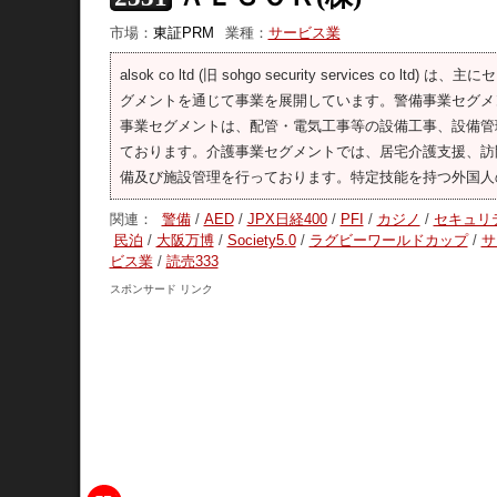
市場：
東証PRM
業種：
サービス業
alsok co ltd (旧 sohgo security service
グメントを通じて事業を展開しています。警備事業セグメ
事業セグメントは、配管・電気工事等の設備工事、設備管
ております。介護事業セグメントでは、居宅介護支援、訪
備及び施設管理を行っております。特定技能を持つ外国人
関連：
警備
/
AED
/
JPX日経400
/
PFI
/
カジノ
/
セキュリ
民泊
/
大阪万博
/
Society5.0
/
ラグビーワールドカップ
/
サ
ビス業
/
読売333
スポンサード リンク