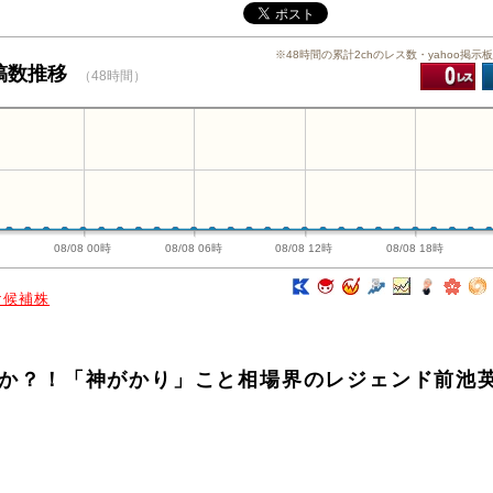
※48時間の累計2chのレス数・yahoo掲示
投稿数推移
（48時間）
時
08/08 00時
08/08 06時
08/08 12時
08/08 18時
け候補株
補株か？！「神がかり」こと相場界のレジェンド前池