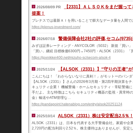
【2331】ＡＬＳＯＫをまだ握っ
2026/08/09 PR
提案！
プレナスでは最新ＡＩを用いることで膨大なデータ量を人間で
https://plenus-investment.com/
警備保障会社2社の評価,セコム(9735)
2026/07/18
みずほ証券レーティング・ANYCOLOR（5032） 新規「買い」 
「買い」継続 目標株価6300円→7450円・ALSOK（2331） 
https://jpxnikkei400.net/mizuho-sc/secom-alsok-4
【ALSOK（2331）】“守りの王者”
2025/11/24
こんにちは！ 「わからないなりに真剣！」がモットーのパンダです
【ALSOK（2331）】さんの2026年3月期・第2四半期決算をチ
キュリティ企業！ 機械警備・ホームセキュリティ・常駐警備に
手だよ。 主な特徴はこちら セキュリティ機器の監視・異常時
金）輸送やATM管理な…
https://pandapoint.hatenablog.com/entry/alsok20251124
ALSOK（2331）株は安定配当2.
2025/10/14
ALSOK（2331）は、日本を代表する大手警備会社。家庭や
2,720円の配当利回り2.52％。株主優待はありませんが、安