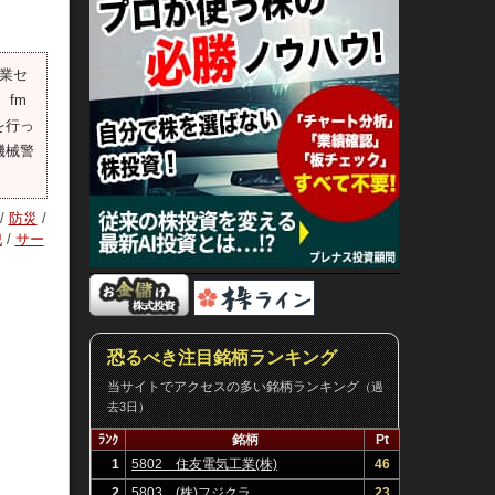
事業セ
fm
を行っ
機械警
/
防災
/
犯
/
サー
恐るべき注目銘柄ランキング
当サイトでアクセスの多い銘柄ランキング
（過
去3日）
ﾗﾝｸ
銘柄
Pt
1
5802 住友電気工業(株)
46
2
5803 (株)フジクラ
23