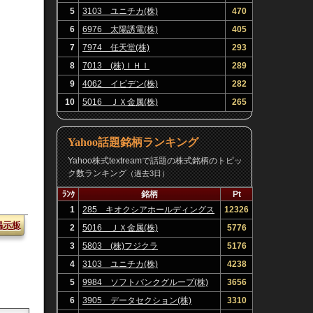
5
3103 ユニチカ(株)
470
6
6976 太陽誘電(株)
405
7
7974 任天堂(株)
293
8
7013 (株)ＩＨＩ
289
9
4062 イビデン(株)
282
10
5016 ＪＸ金属(株)
265
Yahoo話題銘柄ランキング
Yahoo株式textreamで話題の株式銘柄のトピッ
ク数ランキング
（過去3日）
ﾗﾝｸ
銘柄
Pt
1
285 キオクシアホールディングス
12326
掲示板
(株)
2
5016 ＪＸ金属(株)
5776
3
5803 (株)フジクラ
5176
4
3103 ユニチカ(株)
4238
5
9984 ソフトバンクグループ(株)
3656
6
3905 データセクション(株)
3310