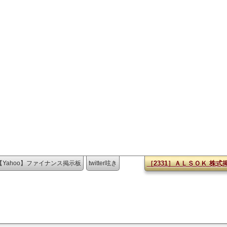
【Yahoo】ファイナンス掲示板
twitter呟き
［2331］ＡＬＳＯＫ 株式