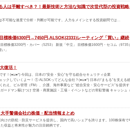
てる人は手離すべき？！最新技術と方法な知識で次世代型の投資戦略
は不可能な速度で分析・判断が可能です。人力をメインとする投資顧問では…
目標株価6300円→7450円,ALSOK(2331)レーティング「買い」継続
目標株価3200円・カバー（5253） 新規「中立」 目標株価1600円・セコム（9735
「買い」
が大復活！
！(●ω●*) 今回は、日本の“安全・安心”を守る総合セキュリティ企業
ェックしていくよ〜！ ① ALSOKってどんな会社？(●ω●*) 日本の“まもる”を支える
くわえ、ビル管理（FM）、介護、海外事業など “総合安全・安心サービス”を提供す
のガードマン駆けつけ 空港・商業施設・工場・イベントなどの常駐警備 キャッシュ
5％！大手警備会社の株価・配当情報まとめ
企業向けの防犯・防災サービスを提供し、国内で高いシェアを誇ります。100株保有で
定した収益と将来性が魅力の注目銘柄です。