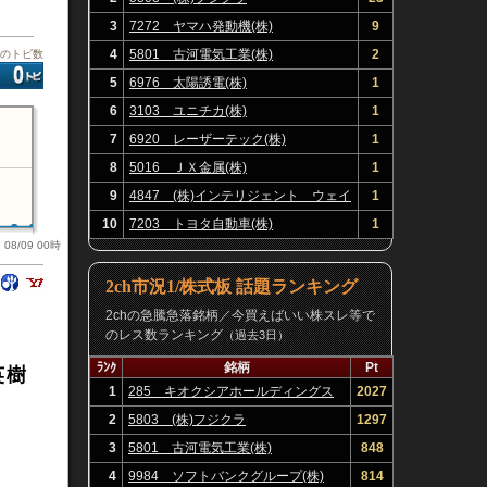
3
7272 ヤマハ発動機(株)
9
4
5801 古河電気工業(株)
2
板のトピ数
5
6976 太陽誘電(株)
1
6
3103 ユニチカ(株)
1
7
6920 レーザーテック(株)
1
8
5016 ＪＸ金属(株)
1
9
4847 (株)インテリジェント ウェイ
1
ブ
10
7203 トヨタ自動車(株)
1
08/09 00時
2ch市況1/株式板 話題ランキング
2chの急騰急落銘柄／今買えばいい株スレ等で
のレス数ランキング
（過去3日）
ﾗﾝｸ
銘柄
Pt
英樹
1
285 キオクシアホールディングス
2027
(株)
2
5803 (株)フジクラ
1297
3
5801 古河電気工業(株)
848
4
9984 ソフトバンクグループ(株)
814