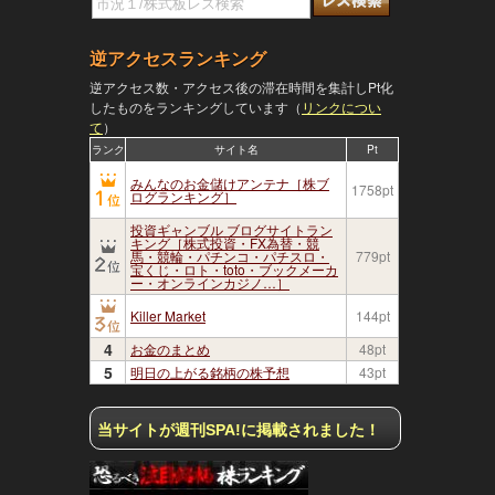
逆アクセスランキング
逆アクセス数・アクセス後の滞在時間を集計しPt化
したものをランキングしています（
リンクについ
て
）
ランク
サイト名
Pt
みんなのお金儲けアンテナ［株ブ
1758pt
ログランキング］
投資ギャンブル ブログサイトラン
キング［株式投資・FX為替・競
馬・競輪・パチンコ・パチスロ・
779pt
宝くじ・ロト・toto・ブックメーカ
ー・オンラインカジノ…］
Killer Market
144pt
4
お金のまとめ
48pt
5
明日の上がる銘柄の株予想
43pt
当サイトが週刊SPA!に掲載されました！