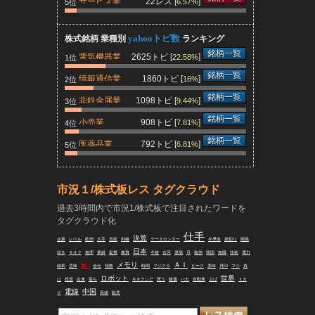
サービス業
22レス [
]
6.57%
5位
yahooトピ数
株式銘柄 業種別
ランキング
銘柄一覧
電気機器業
2625トピ [
]
22.58%
1位
銘柄一覧
情報通信業
1860トピ [
]
16%
2位
銘柄一覧
非鉄金属業
1098トピ [
]
9.44%
3位
銘柄一覧
小売業
908トピ [
]
7.81%
4位
銘柄一覧
医薬品業
792トピ [
]
6.81%
5位
市況１/株式板レス タグクラウド
過去3時間内で市況1/株式板で注目されたワードを
タグクラウド化
仕手
決算
企業
レベル
欧州
大手
資産
利確
データセンター
半導体
損切り
開発
日本
叩き
キオク
無理
業績
提携
株買
今後
古河
退場
月
勉強
韓国
無職
技術
電力
メモリ
ＡＩ
銘柄
意味
買い
会社
指数
時間
フジクラ
ピーク
美味
貝印
マジ
負
ロボット
世界
け
投資
出来
落ち
キオクシア
買う
株価
バカ
自動車
上げ
トカ
電線
中国
ゲ
高値
販売