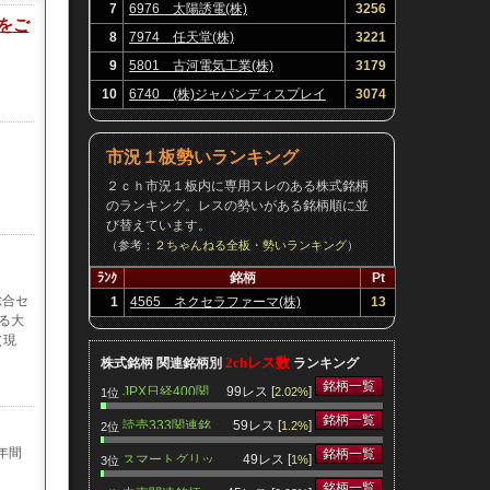
7
6976 太陽誘電(株)
3256
をご
8
7974 任天堂(株)
3221
9
5801 古河電気工業(株)
3179
10
6740 (株)ジャパンディスプレイ
3074
市況１板勢いランキング
）
２ｃｈ市況１板内に専用スレのある株式銘柄
のランキング。レスの勢いがある銘柄順に並
び替えています。
（参考：
２ちゃんねる全板・勢いランキング
）
ﾗﾝｸ
銘柄
Pt
総合セ
1
4565 ネクセラファーマ(株)
13
る大
（現
2chレス数
株式銘柄 関連銘柄別
ランキング
銘柄一覧
JPX日経400関
99レス [
]
2.02%
1位
連銘柄
銘柄一覧
読売333関連銘
59レス [
]
1.2%
2位
柄
年間
銘柄一覧
スマートグリッ
49レス [
]
1%
3位
ド関連銘柄
銘柄一覧