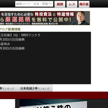
銘柄
レス
掲示板
ブログ新着情報
【注目株】1位：5803フジクラ
8月10日の注目銘柄
お盆休み
8月10日の注目銘柄
率
出来高減少率
ランキング
ランキング