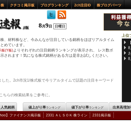
ロ株
クチコミ掲示板
ブログランキング
2ch注目ID
株ブログパーツ
8
9
月
日
日曜日
上位
惑株、材料株など、今みんなが注目している銘柄をほぼリアルタイム
まとめています。
よりそれぞれの注目銘柄ランキングが表示され、 レス数ボ
板(Y板)
表示されます！気になる株式銘柄がある方は是非お試しください。
した。2ch市況1/株式板で今リアルタイムで話題の注目キーワード
こちらの検索結果をご参考に。
m 人気銘柄
値上がり率
値下がり率
出来高増加
ランキング
ランキング
ahoo】ファイナンス掲示板
2331 ＡＬＳＯＫ 株ライン
2331掲示板