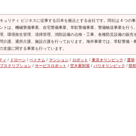
s co ltd) は、主にセキュリティ ビジネスに従事する日本を拠点とする会社です。同社は 4 つの
ントは、機械警備事業、在宅警備事業、常駐警備事業、警備輸送事業を行う。 
理、環境衛生管理、清掃管理、消防設備の点検・工事、各種防災設備の販売
問介護、通所介護、施設介護を行っております。海外事業では、常駐警備・
の支援に関する事業も行っています。
ティ
/
ドローン
/
ベトナム
/
マンション
/
ロボット
/
東京オリンピック
/
選挙
ブスクリプション
/
サービスロボット
/
空き家対策
/
パリオリンピック
/
防