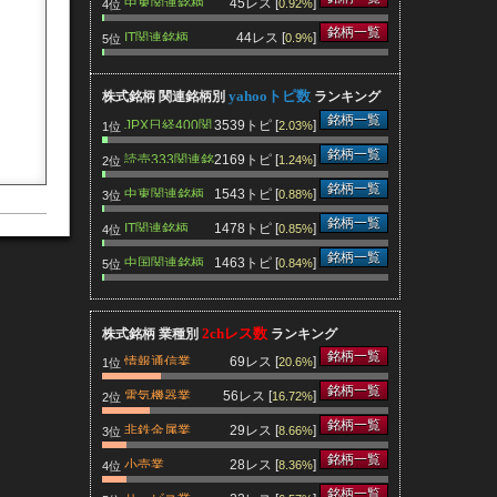
中東関連銘柄
45レス [
]
0.92%
4位
銘柄一覧
IT関連銘柄
44レス [
]
0.9%
5位
yahooトピ数
株式銘柄 関連銘柄別
ランキング
銘柄一覧
JPX日経400関
3539トピ [
]
2.03%
1位
連銘柄
銘柄一覧
読売333関連銘
2169トピ [
]
1.24%
2位
柄
銘柄一覧
中東関連銘柄
1543トピ [
]
0.88%
3位
銘柄一覧
IT関連銘柄
1478トピ [
]
0.85%
4位
銘柄一覧
中国関連銘柄
1463トピ [
]
0.84%
5位
2chレス数
株式銘柄 業種別
ランキング
銘柄一覧
情報通信業
69レス [
]
20.6%
1位
銘柄一覧
電気機器業
56レス [
]
16.72%
2位
銘柄一覧
非鉄金属業
29レス [
]
8.66%
3位
銘柄一覧
小売業
28レス [
]
8.36%
4位
銘柄一覧