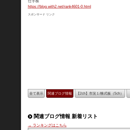
仕手株
https://blog.with2.net/rank4601-0.html
スポンサード リンク
全て表示
関連ブログ情報
【2ch】市況１/株式板（5ch）
関連ブログ情報 新着リスト
→ ランキングはこちら