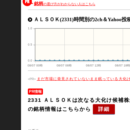
銘柄
の選び方がわからない人はこちら
ＡＬＳＯＫ(2331)時間別の2ch＆Yahoo
1.0
0.5
0.0
08/07 00時
08/07 06時
08/07 12時
08/07 18
まだ市場に発見されていないまま眠っている大化
PR情報
2331 ＡＬＳＯＫは次なる大化け候
の銘柄情報はこちらから
詳細