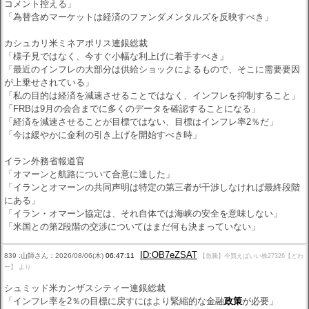
コメント控える」
「為替含めマーケットは経済のファンダメンタルズを反映すべき」
カシュカリ米ミネアポリス連銀総裁
「様子見ではなく、今すぐ小幅な利上げに着手すべき」
「最近のインフレの大部分は供給ショックによるもので、そこに需要要因
が上乗せされている」
「私の目的は経済を減速させることではなく、インフレを抑制すること」
「FRBは9月の会合までに多くのデータを確認することになる」
「経済を減速させることが目標ではない、目標はインフレ率2％だ」
「今は緩やかに金利の引き上げを開始すべき時」
イラン外務省報道官
「オマーンと航路について合意に達した」
「イランとオマーンの共同声明は特定の第三者が干渉しなければ最終段階
にある」
「イラン・オマーン協定は、それ自体では海峡の安全を意味しない」
「米国との第2段階の交渉についてはまだ何も決まっていない」
ID:OB7eZSAT
839 :山師さん：2026/08/06(木)
06:47:11
【急騰】今買えばいい株27326【どわ
ー】 より
シュミッド米カンザスシティー連銀総裁
「インフレ率を2％の目標に戻すにはより緊縮的な金融
政策
が必要」