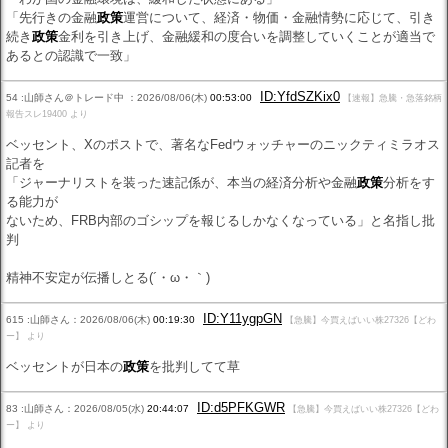
「先行きの金融
政策
運営について、経済・物価・金融情勢に応じて、引き
続き
政策
金利を引き上げ、金融緩和の度合いを調整していくことが適当で
あるとの認識で一致」
ID:YfdSZKix0
54 :山師さん＠トレード中 ：2026/08/06(木)
00:53:00
【速報】急騰・急落銘柄
報告スレ19400 より
ベッセント、Xのポストで、著名なFedウォッチャーのニックティミラオス
記者を
「ジャーナリストを装った速記係が、本当の経済分析や金融
政策
分析をす
る能力が
ないため、FRB内部のゴシップを報じるしかなくなっている」と名指し批
判
精神不安定が伝播しとる(´・ω・｀)
ID:Y11ygpGN
615 :山師さん：2026/08/06(木)
00:19:30
【急騰】今買えばいい株27326【どわ
ー】 より
ベッセントが日本の
政策
を批判してて草
ID:d5PFKGWR
83 :山師さん：2026/08/05(水)
20:44:07
【急騰】今買えばいい株27326【どわ
ー】 より