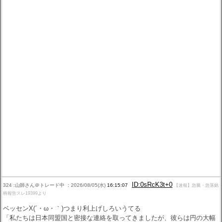
ID:0sRcK3t+0
324 :山師さん＠トレード中 ：2026/08/05(水)
16:15:07
【速報】急騰・急落銘
柄報告スレ19399より
ベッセンX(´・ω・｀)つまり利上げしろいうてる
「私たちは日本同盟国と密接な連絡を取ってきましたが、彼らは円の大幅