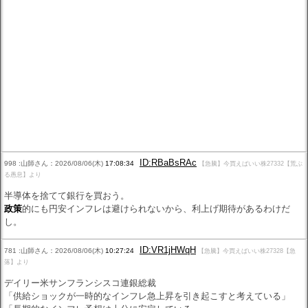
ID:RBaBsRAc
998 :山師さん：2026/08/06(木)
17:08:34
【急騰】今買えばいい株27332【荒ぶ
る愚息】より
半導体を捨てて銀行を買おう。
政策
的にも円安インフレは避けられないから、利上げ期待があるわけだ
し。
ID:VR1jHWqH
781 :山師さん：2026/08/06(木)
10:27:24
【急騰】今買えばいい株27328【急
落】より
デイリー米サンフランシスコ連銀総裁
「供給ショックが一時的なインフレ急上昇を引き起こすと考えている」