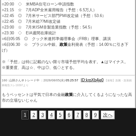
○20:00 ◇ 米MBA住宅ローン申請指数
○21:15 ☆ 7月ADP全米雇用報告（予想：6.5万人）
○22:45 ◎ 7月米サービス部門PMI改定値（予想：53.6）
○22:45 ◎ 7月米総??MI改定値
○23:00 ☆ 7月米ISM非製造業指数（予想：54.5）
○23:30 ◇ EIA週間在庫統計
○6日05:05 ◎ クック米連邦準備理事会（FRB）理事、講演
○6日06:30 ☆ ブラジル中銀、
政策
金利発表（予想：14.00％に引き下
げ）
※「予想」は特に記載のない限り市場予想平均を表す。▲はマイナス。
※重要度、高は☆、中は◎、低◇とする。
ID:krpXb4je0
160 :山師さん＠トレード中 ：2026/08/05(水)
05:25:57
【速報】急騰・急落銘
柄報告スレ19397より
もうベッセントは平気で日本の金融
政策
に介入してくるようになったな高
市の立場ないじゃん
1
2
3
4
5
6
7
8
9
次へ