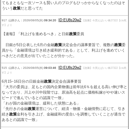
てもまともな一次ソースも賢い人のブログもひっかからなくなったのはそ
ういう
政策
だと思ってた
ID:EU8s20w2
917 :山師さん：2026/08/05(水)
09:34:20
【急騰】今買えばいい株27322【cis死
す】より
【速報】「利上げを進めるべき」と日銀
政策
委員
日銀が5日公表した6月の金融
政策
決定会合の議事要旨で、複数の
政策
委
員から「金融環境は引き続き緩和的である」として、利上げを進めていく
べきだとの意見が出ていたことが分かった。
ID:EU8s20w2
515 :山師さん：2026/08/05(水)
09:03:46
【急騰】今買えばいい株27322【cis死
す】より
6月15−16日分の日銀金融
政策
決定会合議事要旨
「大方の委員は、足もとの国内企業物価は前年比6％を超える高い伸び率と
なっており、川上や川中段階では、原油高を起点に価格転嫁がやや速いス
ピードで進んでいるとの認識で一致」
「わが国の金融環境は、緩和した状態にある」
「先行きの金融
政策
運営について、経済・物価・金融情勢に応じて、引き
続き
政策
金利を引き上げ、金融緩和の度合いを調整していくことが適当で
あるとの認識で一致」