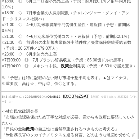
○18:00 ◎ 6月ユーロ圏小売売上高（予想：前月比0.1％／前年同月比
1.0％）
○18:30 ◇ 7月米企業の人員削減数（チャレンジャー・グレイ・アン
ド・クリスマス社調べ）
○21:30 ◇ 4−6月期米非農業部門労働生産性・速報値（予想：前期比
0.6％）
○21:30 ◇ 4−6月期米単位労働コスト・速報値（予想：前期比2.1％）
○21:30 ◎ 前週分の米新規失業保険申請件数／失業保険継続受給者数
（予想：20.5万件／179.0万人）
○23:00 ◇ 6月米卸売売上高
○7日03:00 ◎ 7月ブラジル貿易収支（予想：85.00億ドルの黒字）
○7日04:00 ◎ メキシコ中銀、
政策
金利発表（予想：6.50％で据え置き）
※「予想」は特に記載のない限り市場予想平均を表す。▲はマイナス。
※重要度、高は☆、中は◎、低◇とする。
ID:OB7eZSAT
843 :山師さん：2026/08/06(木)
06:48:12
【急騰】今買えばいい株27326【どわ
ー】 より
小林自民党政調会長
「市場の信認確保のため丁寧な対話が必要、党からも政府に要請していき
たい」
「日銀の金融
政策
の自主性は当然尊重されるべきものと考える」
「米財務長官のタカイチノミクスを巡る発言、どのような意図か分からず