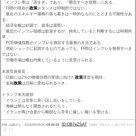
「インフレ率は『高すぎ』であり、『懸念すべき状態』にある」
「FRBの現在の
政策
スタンスは抑制的ではない」
「最近のエネルギー価格の落ち着きは一時的なものにとどまる可能性があ
る」
「経済全般は好調で、成長は底堅い」
「最近のインフレ指標は歓迎するが、鈍化していると判断するには時期尚
早」
「PCE物価指数がインフレを測定する最善の方法である」
「供給ショックに起因するものであっても、FRBはインフレを無視すべき
ではない」
「労働市場は概ね均衡しているように見受けられる」
木原官房長官
「日銀には2％の物価目標の実現に向けた
政策
運営を期待」
「金融
政策
は日銀に委ねられるべき」
トランプ米大統領
「イランとは非常に良い話し合いをしている」
「海峡は間もなく開放されるだろう」
「イランが再び合意から離脱なら非常に厳しい報いを受ける」
ID:OB7eZSAT
838 :山師さん：2026/08/06(木)
06:46:29
【急騰】今買えばいい株27326【どわ
ー】 より