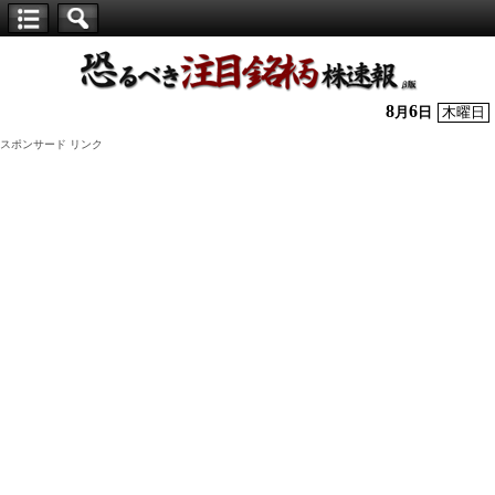
【仕
手
株】
8
6
月
日
木曜日
恐
スポンサード リンク
る
べ
き
注
目
銘
柄
株
速
報