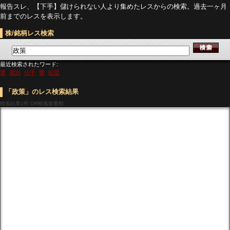
報告スレ、【下手】儲けられない人より集めたレスからの検索。過去一ヶ月
前までのレスを表示します。
株/銘柄レス検索
最近検索されたワード:
運
個別
仕手
難
松屋
「政策」のレス検索結果
検索結果
1件 OR検索新着順