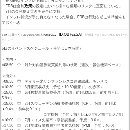
「長期的なインフレ予想は十分に安定している」
「FRBは金利
政策
の設定において様々な種類のリスクに直面している」
「7月の金利据え置きを完全に支持」
「インフレ状況が手に負えなくなった場合、FRBは行動を起こす準備をし
ておくべき」
ID:OB7eZSAT
849 :山師さん：2026/08/06(木)
06:50:12
【急騰】今買えばいい株27326【どわ
ー】 より
6日のイベントスケジュール（時間は日本時間）
＜国内＞
○08:50 ◇ 対外対内証券売買契約等の状況（週次・報告機関ベース）
＜海外＞
○09:35 ◎ デイリー米サンフランシスコ連銀総裁、あいさつ
○10:30 ◇ 6月豪貿易収支（予想：10.80億豪ドルの赤字）
○15:00 ◎ 6月独製造業新規受注（予想：前月比0.5％／前年同月比
5.9％）
○15:00 ◎ 7月スウェーデン消費者物価指数（CPI、予想：前月比
▲0.4％／前年比0.1％）
コア指数（予想：前月比▲0.4％／前年比0.7％）
○16:00 ◇ 7月スイス失業率（季節調整前、予想：3.0％）
○17:30 ◎ 7月英建設業購買担当者景気指数（PMI、予想：40.0）