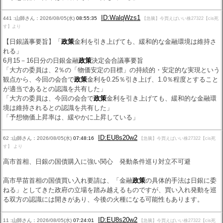
ID:WalqWzs1
441 :山師さん：2026/08/05(水)
08:55:35
【急騰】今買えばいい株27322【cis死
す】より
【日銀議事要旨】「
政策
金利を引き上げても、緩和的な金融環境は維持さ
れる」
6月15－16日分の日銀金融
政策
決定会合議事要旨
「大方の委員は、2％の「物価安定の目標」の持続的・安定的な実現という
観点から、今回の会合で
政策
金利を0.25％引き上げ、1.0％程度とすること
が適当であるとの認識を共有した」
「大方の委員は、今回の会合で
政策
金利を引き上げても、緩和的な金融環
境は維持されるとの認識を共有した」
「予想物価上昇率は、緩やかに上昇している」
ID:EU8s20w2
62 :山師さん：2026/08/05(水)
07:48:16
【急騰】今買えばいい株27322【cis死
す】 より
高市首相、日銀の国債購入に強い関心 発動条件巡り対立不可避
高市早苗首相の国債買い入れ要請は、「金融
政策
の具体的手法は日銀に委
ねる」としてきた政府の立場を踏み越えるものですが、買い入れ発動を巡
る双方の認識には開きがあり、今後の火種になる可能性もあります。
ID:EU8s20w2
11 :山師さん：2026/08/05(水)
07:24:01
【急騰】今買えばいい株27322【cis死