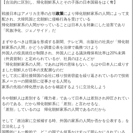
【合法的に区別し、帰化朝鮮系人とその子孫の日本国籍をはく奪】
戦後日本はアメリカ主導の占領
政策
により帰化朝鮮家系の人間によって支
配され、大韓民国と北朝鮮に侵略行為を受けている
帰化朝鮮家系の人間がやっていることは日本人を対象にした迫害であり
「民族浄化、ジェノサイド」だ
まずやるべきは世論を形成する新聞、テレビ局、出版社の社員が「帰化朝
鮮家系の人間」かどうか調査公表を法律で義務づけよう
外国人の役員就任が制限され、外国人による議決権保有比率は20%未満
（外資規制）と定められているが、社員のほとんどが
「帰化朝鮮家系の人間」であれば何の意味もない、もはや日本人に成りす
ました朝鮮人が日本の支配層なのだ
そして次に退社後韓国の会社に移り技術窃盗を繰り返されているので技術
系メーカーの開発部に従事させる人間も
家系の先祖の帰化歴があるかを確認するように立法化しよう
今や朝鮮人は差別する「権力者」であって日本人は差別され抑圧されてい
るのである、だから帰化朝鮮系に「差別」と言わせるな、
「差別」しているのは 帰化朝鮮家系の人間であるのだから
そして「政治家に立候補する時、外国の家系の人間か否かを公表する」を
立法化しよう
国際的にも一般的で、どこの国でも何系かはすべて明らかにされている、