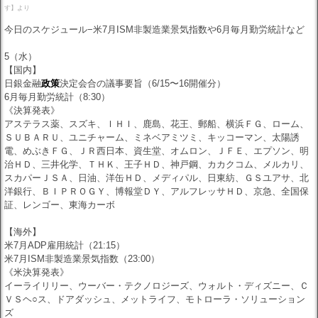
す】より
今日のスケジュール−米7月ISM非製造業景気指数や6月毎月勤労統計など
5（水）
【国内】
日銀金融
政策
決定会合の議事要旨（6/15〜16開催分）
6月毎月勤労統計（8:30）
《決算発表》
アステラス薬、スズキ、ＩＨＩ、鹿島、花王、郵船、横浜ＦＧ、ローム、
ＳＵＢＡＲＵ、ユニチャーム、ミネベアミツミ、キッコーマン、太陽誘
電、めぶきＦＧ、ＪＲ西日本、資生堂、オムロン、ＪＦＥ、エプソン、明
治ＨＤ、三井化学、ＴＨＫ、王子ＨＤ、神戸鋼、カカクコム、メルカリ、
スカパーＪＳＡ、日油、洋缶ＨＤ、メディパル、日東紡、ＧＳユアサ、北
洋銀行、ＢＩＰＲＯＧＹ、博報堂ＤＹ、アルフレッサＨＤ、京急、全国保
証、レンゴー、東海カーボ
【海外】
米7月ADP雇用統計（21:15）
米7月ISM非製造業景気指数（23:00）
《米決算発表》
イーライリリー、ウーバー・テクノロジーズ、ウォルト・ディズニー、Ｃ
ＶＳヘ○ス、ドアダッシュ、メットライフ、モトローラ・ソリューション
ズ