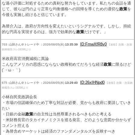
な過小評価に対処するための真剣な努力をしています。私たちの会話を通
じて、彼らは円のより正常な均衡価格への回帰を導くための適切な
政策
を
今後も実施し続けると信じています。
為替介入は、政府が方向性を変えたいというシグナルです。しかし、持続
的な円高を実現するのは、強力で効果的な
政策
だけです。」
ID:FmwXfR8v0
703 :山師さん＠トレード中 ：2026/08/05(水)
13:35:39
【速報】急騰・急落
銘柄報告スレ19398より
米政府高官消費減税に異論
こんなアメリカの思惑にならない政権初めてだろうな経済
政策
に限るけど
(´・ω・｀)
ID:26xIHNpd0
675 :山師さん＠トレード中 ：2026/08/05(水)
13:29:40
【速報】急騰・急落銘
柄報告スレ19398より
小林自民党政調会長
・市場の信認確保のため丁寧な対話が必要、党からも政府に要請していき
たい
・日銀の金融
政策
の自主性は当然尊重されるべきものと考える
・米財務長官のタカイチノミクスを巡る発言、どのような意図か分からず
コメント控える
・為替含めマーケットは経済のファンダメンタルズを反映すべき