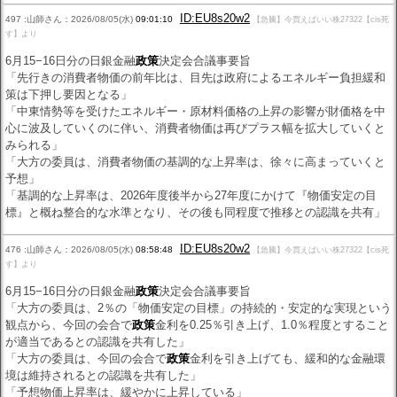
ID:EU8s20w2
497 :山師さん：2026/08/05(水)
09:01:10
【急騰】今買えばいい株27322【cis死
す】より
6月15−16日分の日銀金融
政策
決定会合議事要旨
「先行きの消費者物価の前年比は、目先は政府によるエネルギー負担緩和
策は下押し要因となる」
「中東情勢等を受けたエネルギー・原材料価格の上昇の影響が財価格を中
心に波及していくのに伴い、消費者物価は再びプラス幅を拡大していくと
みられる」
「大方の委員は、消費者物価の基調的な上昇率は、徐々に高まっていくと
予想」
「基調的な上昇率は、2026年度後半から27年度にかけて『物価安定の目
標』と概ね整合的な水準となり、その後も同程度で推移との認識を共有」
ID:EU8s20w2
476 :山師さん：2026/08/05(水)
08:58:48
【急騰】今買えばいい株27322【cis死
す】より
6月15−16日分の日銀金融
政策
決定会合議事要旨
「大方の委員は、2％の「物価安定の目標」の持続的・安定的な実現という
観点から、今回の会合で
政策
金利を0.25％引き上げ、1.0％程度とすること
が適当であるとの認識を共有した」
「大方の委員は、今回の会合で
政策
金利を引き上げても、緩和的な金融環
境は維持されるとの認識を共有した」
「予想物価上昇率は、緩やかに上昇している」