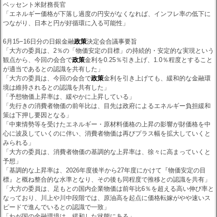
ベッセント米財務長官
「エネルギー価格が下落し過度の円安がなくなれば、インフレ率の低下に
つながり、日本と円が好循環に入る可能性」
6月15−16日分の日銀金融
政策
決定会合議事要旨
「大方の委員は、2％の「物価安定の目標」の持続的・安定的な実現という
観点から、今回の会合で
政策
金利を0.25％引き上げ、1.0％程度とすること
が適当であるとの認識を共有した」
「大方の委員は、今回の会合で
政策
金利を引き上げても、緩和的な金融環
境は維持されるとの認識を共有した」
「予想物価上昇率は、緩やかに上昇している」
「先行きの消費者物価の前年比は、目先は政府によるエネルギー負担緩和
策は下押し要因となる」
「中東情勢等を受けたエネルギー・原材料価格の上昇の影響が財価格を中
心に波及していくのに伴い、消費者物価は再びプラス幅を拡大していくと
みられる」
「大方の委員は、消費者物価の基調的な上昇率は、徐々に高まっていくと
予想」
「基調的な上昇率は、2026年度後半から27年度にかけて『物価安定の目
標』と概ね整合的な水準となり、その後も同程度で推移との認識を共有」
「大方の委員は、足もとの国内企業物価は前年比6％を超える高い伸び率と
なっており、川上や川中段階では、原油高を起点に価格転嫁がやや速いス
ピードで進んでいるとの認識で一致」
「わが国の金融環境は、緩和した状態にある」