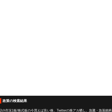
政策の検索結果
2ch市況1板/株式板の今買えば良い株、Twitterの株アカ晒し、急騰・急落銘柄