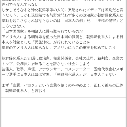
差別でもなんでもない
しかしそうなると帰化朝鮮家系の人間に支配されたメディアは差別だと言
うだろう、しかし現段階でも与野党問わず多くの政治家が朝鮮帰化系人だ
暴動を起こさなければならないのは「日本人の側」だ、「主権の侵害」ど
ころではない、
「日本国国家」を朝鮮人に乗っ取られているのだ
アメリカ人による朝鮮系を使った日本国の隷属と、朝鮮帰化系人による日
本人を対象とした「民族浄化」が行われていることを
現在のアメリカ人は知らない、アメリカにもこの事実を広めていこう
朝鮮帰化系人だと隠し政治家、報道関係者、会社の上司、裁判官、企業の
トップ、公務員に居座ることを許さない社会にしよう
芸能人、歌手、声優、アナウンサー、コメンテーター、五輪代表含むスポ
ーツ選手に日本人はほぼ皆無、『朝鮮帰化系人』だ、日本人じゃない
まず「左翼、パヨク」という言葉を使うのをやめよう、正しく彼らの正体
「朝鮮帰化系人」と言おう