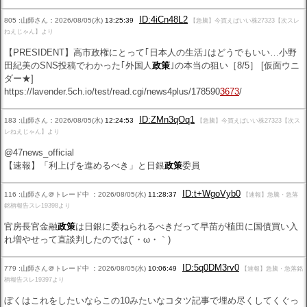
ID:4iCn48L2
805 :山師さん：2026/08/05(水)
13:25:39
【急騰】今買えばいい株27323【次スレ
ねえじゃん】より
【PRESIDENT】高市政権にとって｢日本人の生活｣はどうでもいい…小野
田紀美のSNS投稿でわかった｢外国人
政策
｣の本当の狙い［8/5］ [仮面ウニ
ダー★]
https://lavender.5ch.io/test/read.cgi/news4plus/178590
3673
/
ID:ZMn3qOq1
183 :山師さん：2026/08/05(水)
12:24:53
【急騰】今買えばいい株27323【次ス
レねえじゃん】より
@47news_official
【速報】「利上げを進めるべき」と日銀
政策
委員
ID:t+WgoVyb0
116 :山師さん＠トレード中 ：2026/08/05(水)
11:28:37
【速報】急騰・急落
銘柄報告スレ19398より
官房長官金融
政策
は日銀に委ねられるべきだって早苗が植田に国債買い入
れ増やせって直談判したのでは(´・ω・｀)
ID:5q0DM3rv0
779 :山師さん＠トレード中 ：2026/08/05(水)
10:06:49
【速報】急騰・急落銘
柄報告スレ19397より
ぼくはこれをしたいならこの10みたいなコタツ記事で埋め尽くしてくぐっ