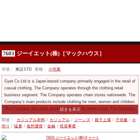
7603
ジーイエット(株)［マックハウス］
市場：
東証STD
業種：
小売業
Gyet Co Ltd is a Japan-based company primarily engaged in the retail of
casual clothing. The Company operates through the clothing retail
business segment. The Company operates chain stores nationwide. The
Company’s main products include clothing for men, women and children.
The Company also sells products through its online store. The Company
is also engaged in the financial and investment business.
関連：
カジュアル衣料
/
カジュアル
/
ジーンズ
/
親子上場
/
子供服
/
小
売り
/
猛暑
/
仮想通貨
/
金融
/
投資事業