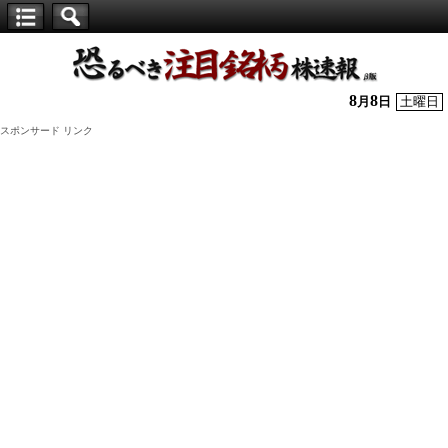
【仕
手
株】
8
8
月
日
土曜日
恐
スポンサード リンク
る
べ
き
注
目
銘
柄
株
速
報