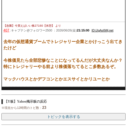
【急騰】今買えばいい株27160【休憩】
より
407
:キャプテン@フォロワー2500 ：2026/06/26(金)
21:15:00
ID:iJqAs6Wj.net
去年の仮想通貨ブームでトレジャリー企業とかけっこう出てき
たけど
今株価見たら全部悲惨なことになってるんだが大丈夫なんか？
特にトレジャリーやる前より株価落ちてるとこ多数あるぞ。
マックハウスとかデフコンとかエスサイとかリユーとか
【Y板】Yahoo掲示板の反応
23
※現在から12時間のトピ数：