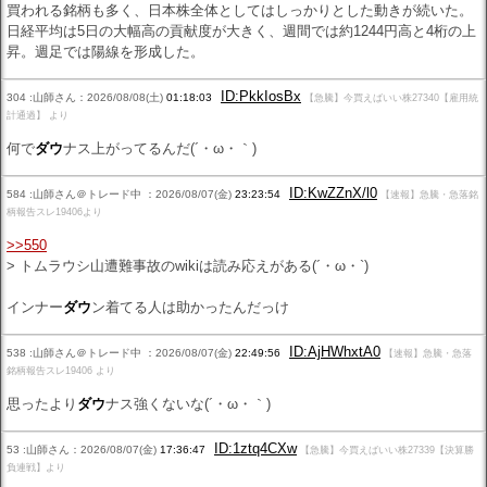
買われる銘柄も多く、日本株全体としてはしっかりとした動きが続いた。
日経平均は5日の大幅高の貢献度が大きく、週間では約1244円高と4桁の上
昇。週足では陽線を形成した。
ID:PkkIosBx
304 :山師さん：2026/08/08(土)
01:18:03
【急騰】今買えばいい株27340【雇用統
計通過】 より
何で
ダウ
ナス上がってるんだ(´・ω・｀)
ID:KwZZnX/l0
584 :山師さん＠トレード中 ：2026/08/07(金)
23:23:54
【速報】急騰・急落銘
柄報告スレ19406より
>>550
> トムラウシ山遭難事故のwikiは読み応えがある(´・ω・`)
インナー
ダウ
ン着てる人は助かったんだっけ
ID:AjHWhxtA0
538 :山師さん＠トレード中 ：2026/08/07(金)
22:49:56
【速報】急騰・急落
銘柄報告スレ19406 より
思ったより
ダウ
ナス強くないな(´・ω・｀)
ID:1ztq4CXw
53 :山師さん：2026/08/07(金)
17:36:47
【急騰】今買えばいい株27339【決算勝
負連戦】より