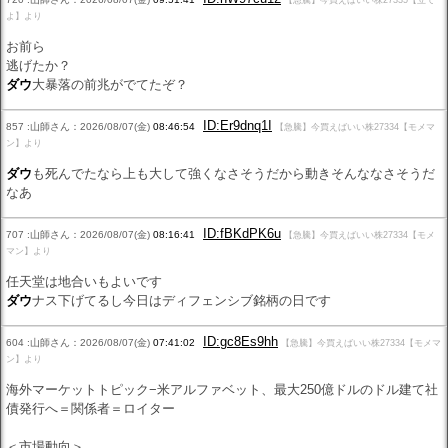
【急騰】今買えばいい株27335【立て
よ】より
お前ら
逃げたか？
ダウ
大暴落の前兆がでてたぞ？
ID:Er9dnq1I
857 :山師さん：2026/08/07(金)
08:46:54
【急騰】今買えばいい株27334【モメマ
ン】より
ダウ
も死んでたなら上も大して強くなさそうだから動きそんななさそうだ
なあ
ID:fBKdPK6u
707 :山師さん：2026/08/07(金)
08:16:41
【急騰】今買えばいい株27334【モメ
マン】より
任天堂は地合いもよいです
ダウ
ナス下げてるし今日はディフェンシブ銘柄の日です
ID:gc8Es9hh
604 :山師さん：2026/08/07(金)
07:41:02
【急騰】今買えばいい株27334【モメマ
ン】より
海外マーケットトピック−米アルファベット、最大250億ドルのドル建て社
債発行へ＝関係者＝ロイター
＜市場動向＞