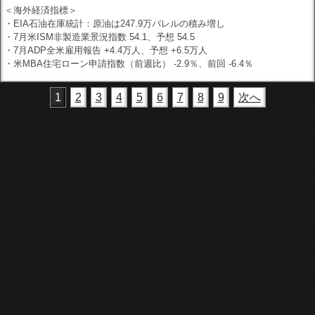
＜海外経済指標＞
・EIA石油在庫統計：原油は247.9万バレルの積み増し
・7月米ISM非製造業景況指数 54.1、予想 54.5
・7月ADP全米雇用報告 +4.4万人、予想 +6.5万人
・米MBA住宅ローン申請指数（前週比） -2.9％、前回 -6.4％
1
2
3
4
5
6
7
8
9
次へ