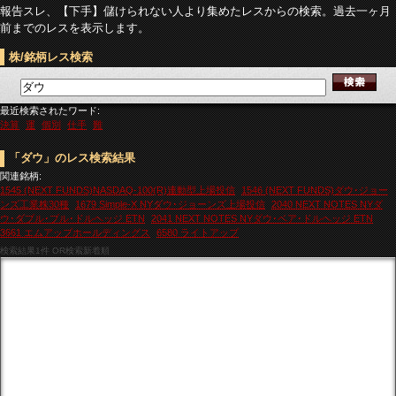
報告スレ、【下手】儲けられない人より集めたレスからの検索。過去一ヶ月
前までのレスを表示します。
株/銘柄レス検索
最近検索されたワード:
決算
運
個別
仕手
難
「ダウ」のレス検索結果
関連銘柄:
1545 (NEXT FUNDS)NASDAQ-100(R)連動型上場投信
1546 (NEXT FUNDS)ダウ･ジョー
ンズ工業株30種
1679 Simple-X NYダウ･ジョーンズ上場投信
2040 NEXT NOTES NYダ
ウ･ダブル･ブル･ドルヘッジ ETN
2041 NEXT NOTES NYダウ･ベア･ドルヘッジ ETN
3661 エムアップホールディングス
6580 ライトアップ
検索結果
1件 OR検索新着順