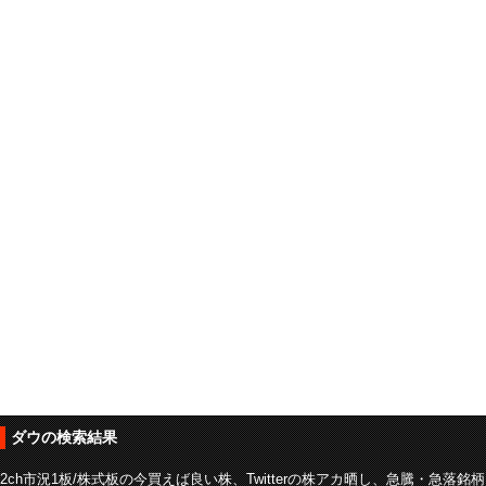
ダウの検索結果
2ch市況1板/株式板の今買えば良い株、Twitterの株アカ晒し、急騰・急落銘柄