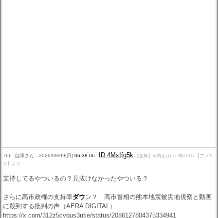
ID:4MxIfg5k
766 :山師さん：2026/08/09(日)
06:38:06
【急騰】今買えばいい株27341【プンス
カ】より
支持してるやついるの？見抜けなかったやついる？
さらに高市政権の支持率
ダウ
ン？ 高市首相の熊本地震被災地視察と動画
に殺到する批判の声（AERA DIGITAL）
https://x.com/312z5cvgus3utje/status/2086127804375334941