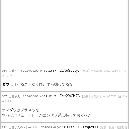
ID:AoScvej6
364 :山師さん：2026/08/07(金)
00:23:57
【急騰】今買えばいい株27334【モメマ
ン】より
ダウ
はリバることなくひたすら掘ってるな
ID:rK9x2K76
887 :山師さん：2026/08/06(木)
22:12:47
【急騰】今買えばいい株27333【🤖ﾅﾔﾐｷ
ｸﾖ】より
サン
ダウ
はプラスやな
やっぱバリューというかエンタメ系は持っておくべき
ID:/st/g6zU0
721 :山師さん＠トレード中 ：2026/08/06(木)
13:28:15
【速報】急騰・急落銘柄