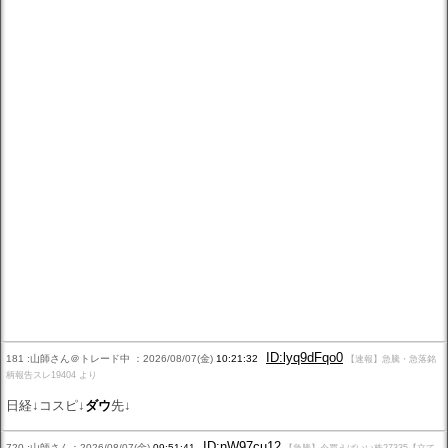
ID:lyq9dFqo0
181 :山師さん＠トレード中 ：2026/08/07(金)
10:21:32
【速報】急騰・急落銘
柄報告スレ19404 より
日経↓コスピ↓
ダウ
先↓
ID:nW97cu12
720 :山師さん：2026/08/07(金)
09:51:41