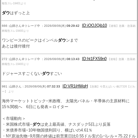
報告スレ19401より
ダウ
はずっと上
ID:iOOJQib10
666 :山師さん＠トレード中 ：2026/08/06(木)
09:29:42
【速報】急騰・急落銘
柄報告スレ19400より
ワンピースのピークはインベル
ダウ
ンまで
あとは後付後付
ID:ht1FX59n0
272 :山師さん＠トレード中 ：2026/08/06(木)
08:13:43
【速報】急騰・急落銘
柄報告スレ19400より
ドジャースすごくない
ダウ
すごい
ID:VR1jHWqH
981 :山師さん：2026/08/06(木)
07:32:33
【急騰】今買えばいい株27326【どわ
ー】 より
海外マーケットトピック−米政権、 太陽光パネル・半導体の主原材料に
15％関税へ 6日にも発表＝ロイター
＜市場動向＞
・米国株式市場−
ダウ
は史上最高値、ナスダック5日ぶり反落
・米債券市場−10年物国債利回り、横ばいの4.61％
・NY原油先物−9月限の終値は前営業日比0.55ドル安の1バレル＝75.22ドル