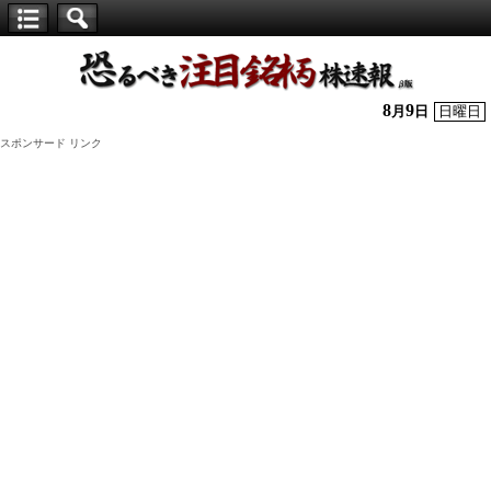
【仕
手
株】
8
9
月
日
日曜日
恐
スポンサード リンク
る
べ
き
注
目
銘
柄
株
速
報