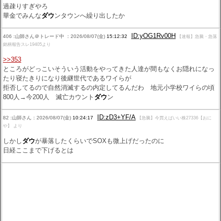
過疎りすぎやろ
華金でみんな
ダウ
ンタウンへ繰り出したか
ID:yOG1Rv00H
406 :山師さん＠トレード中 ：2026/08/07(金)
15:12:32
【速報】急騰・急落
銘柄報告スレ19405より
>>353
ところがどっこいそういう活動をやってきた人達が間もなくお隠れになっ
たり寝たきりになり後継世代であるワイらが
拒否してるので自然消滅するの内定してるんだわ 地元小学校ワイらの頃
800人→今200人 滅亡カウント
ダウ
ン
ID:zD3+YF/A
82 :山師さん：2026/08/07(金)
10:24:17
【急騰】今買えばいい株27336【おに
や】 より
しかし
ダウ
が暴落したくらいでSOXも微上げだったのに
日経ここまで下げるとは