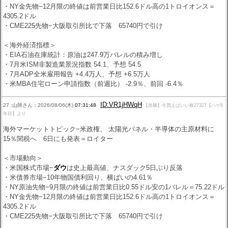
・NY金先物−12月限の終値は前営業日比152.6ドル高の1トロイオンス＝
4305.2ドル
・CME225先物−大阪取引所比で下落 65740円で引け
＜海外経済指標＞
・EIA石油在庫統計：原油は247.9万バレルの積み増し
・7月米ISM非製造業景況指数 54.1、予想 54.5
・7月ADP全米雇用報告 +4.4万人、予想 +6.5万人
・米MBA住宅ローン申請指数（前週比） -2.9％、前回 -6.4％
ID:VR1jHWqH
27 :山師さん：2026/08/06(木)
07:31:48
【急騰】今買えばいい株27327【ハゲ8
年目】より
海外マーケットトピック−米政権、 太陽光パネル・半導体の主原材料に
15％関税へ 6日にも発表＝ロイター
＜市場動向＞
・米国株式市場−
ダウ
は史上最高値、ナスダック5日ぶり反落
・米債券市場−10年物国債利回り、横ばいの4.61％
・NY原油先物−9月限の終値は前営業日比0.55ドル安の1バレル＝75.22ドル
・NY金先物−12月限の終値は前営業日比152.6ドル高の1トロイオンス＝
4305.2ドル
・CME225先物−大阪取引所比で下落 65740円で引け