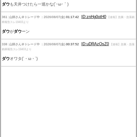
ダウ
も天井つけたら一巡かな(´･ω･｀)
ID:znHg0otH0
361 :山師さん＠トレード中 ：2026/08/07(金)
01:17:42
【速報】急騰・急落銘
柄報告スレ19403より
ダウ
が
ダウ
ーン
ID:uDRAzOsZ0
338 :山師さん＠トレード中 ：2026/08/07(金)
00:37:52
【速報】急騰・急落
銘柄報告スレ19403より
ダウ
オワタ(´・ω・`)