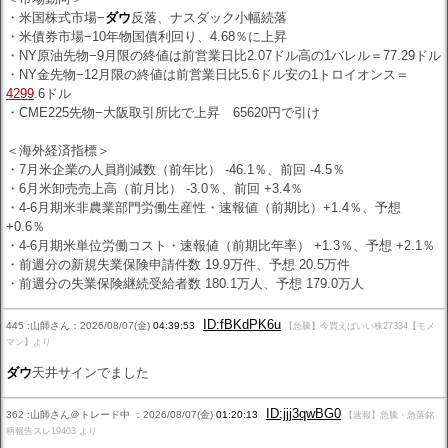
・米国株式市場−
ダウ
反落、ナスダック小幅続落
・米債券市場−10年物国債利回り、4.68％に上昇
・NY原油先物−9月限の終値は前営業日比2.07ドル高の1バレル＝77.29ドル
・NY金先物−12月限の終値は前営業日比5.6ドル安の1トロイオンス＝
4299
.6ドル
・CME225先物−大阪取引所比で上昇 65620円で引け
＜海外経済指標＞
・7月米企業の人員削減数（前年比） -46.1％、前回 -4.5％
・6月米卸売売上高（前月比） -3.0％、前回 +3.4％
・4-6月期米非農業部門労働生産性・速報値（前期比）+1.4％、予想
+0.6％
・4-6月期米単位労働コスト・速報値（前期比年率） +1.3％、予想 +2.1％
・前週分の新規失業保険申請件数 19.9万件、予想 20.5万件
・前週分の失業保険継続受給者数 180.1万人、予想 179.0万人
ID:fBKdPK6u
445 :山師さん：2026/08/07(金)
04:39:53
【急騰】今買えばいい株27334【モメ
マン】より
ダウ
天井サインでました
ID:jjj3qwBG0
362 :山師さん＠トレード中 ：2026/08/07(金)
01:20:13
【速報】急騰・急落銘
柄報告スレ19403 より