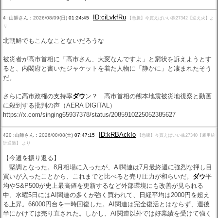
ID:ciLvkfRu
4 :山師さん：2026/08/09(日)
01:24:45
【急騰】今買えばいい株27342【迎え火】よ
り
北朝鮮でもこんなことないだろうな
被災者が高市首相に「高市さん、大変なんですよ」と窮状を訴えようとす
ると、内閣府と書いたジャケットを着た人物に「静かに」と凄まれたそう
だ。
さらに高市政権の支持率
ダウ
ン？ 高市首相の熊本地震被災地視察と動画
に殺到する批判の声（AERA DIGITAL）
https://x.com/singing65937378/status/2085910225052385627
ID:kRBAckIo
420 :山師さん：2026/08/08(土)
07:47:15
【急騰】今買えばいい株27340【雇用統
計通過】 より
【今週を振り返る】
堅調となった。8月相場に入ったが、AI関連は7月最終週に強烈な押し目
買いが入ったことから、これまでと比べると売り圧力が和らいだ。
ダウ
平
均やS&P500が史上最高値を更新するなど外部環境にも改善が見られる
中、水曜5日にはAI関連の多くが強く買われて、日経平均は2000円を超え
る上昇。66000円台を一時回復した。AI関連は完全復活とはならず、週後
半にかけては売り直された。しかし、AI関連以外では好業績を受けて強く