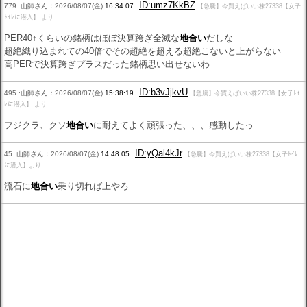
ID:umz7KkBZ
779 :山師さん：2026/08/07(金)
16:34:07
【急騰】今買えばいい株27338【女子
ﾄｲﾚに潜入】 より
PER40↑くらいの銘柄はほぼ決算跨ぎ全滅な
地合い
だしな
超絶織り込まれての40倍でその超絶を超える超絶こないと上がらない
高PERで決算跨ぎプラスだった銘柄思い出せないわ
ID:b3vJjkvU
495 :山師さん：2026/08/07(金)
15:38:19
【急騰】今買えばいい株27338【女子ﾄｲ
ﾚに潜入】 より
フジクラ、クソ
地合い
に耐えてよく頑張った、、、感動したっ
ID:yQal4kJr
45 :山師さん：2026/08/07(金)
14:48:05
【急騰】今買えばいい株27338【女子ﾄｲﾚ
に潜入】より
流石に
地合い
乗り切れば上やろ