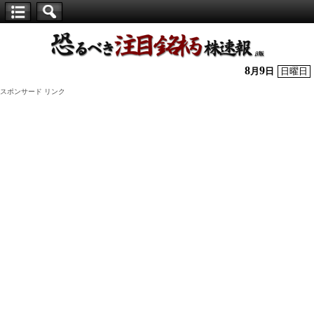
【仕
手
株】
8
9
月
日
日曜日
恐
スポンサード リンク
る
べ
き
注
目
銘
柄
株
速
報