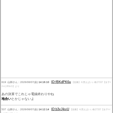
ID:fBKdPK6u
619 :山師さん：2026/08/07(金)
14:16:10
【急騰】今買えばいい株27337【女子ﾄ
ｲﾚにIRｶﾒﾗ】より
あの決算でこれじゃ電線終わりやね
地合い
とかじゃないよ
ID:b3vJjkvU
537 :山師さん：2026/08/07(金)
14:12:14
【急騰】今買えばいい株27337【女子ﾄｲ