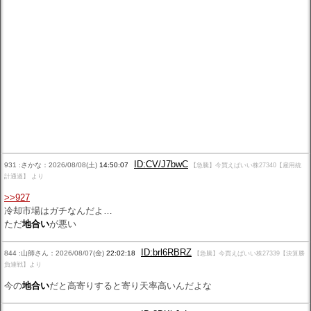
ID:CV/J7bwC
931 :さかな：2026/08/08(土)
14:50:07
【急騰】今買えばいい株27340【雇用統
計通過】 より
>>927
冷却市場はガチなんだよ…
ただ
地合い
が悪い
ID:brl6RBRZ
844 :山師さん：2026/08/07(金)
22:02:18
【急騰】今買えばいい株27339【決算勝
負連戦】より
今の
地合い
だと高寄りすると寄り天率高いんだよな