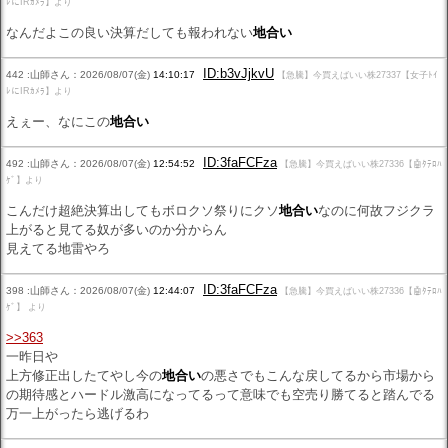
ﾚにIRｶﾒﾗ】より
なんだよこの良い決算だしても報われない
地合い
ID:b3vJjkvU
442 :山師さん：2026/08/07(金)
14:10:17
【急騰】今買えばいい株27337【女子ﾄｲ
ﾚにIRｶﾒﾗ】より
えぇー、なにこの
地合い
ID:3faFCFza
492 :山師さん：2026/08/07(金)
12:54:52
【急騰】今買えばいい株27336【🤖ﾀﾃﾛﾊ
ｹﾞ】より
こんだけ超絶決算出してもボロクソ祭りにクソ
地合い
なのに何故フジクラ
上がると見てる奴が多いのか分からん
見えてる地雷やろ
ID:3faFCFza
398 :山師さん：2026/08/07(金)
12:44:07
【急騰】今買えばいい株27336【🤖ﾀﾃﾛﾊ
ｹﾞ】 より
>>363
一昨日や
上方修正出したてやし今の
地合い
の悪さでもこんな戻してるから市場から
の期待感とハードル激高になってるって意味でも空売り勝てると踏んでる
万一上がったら逃げるわ