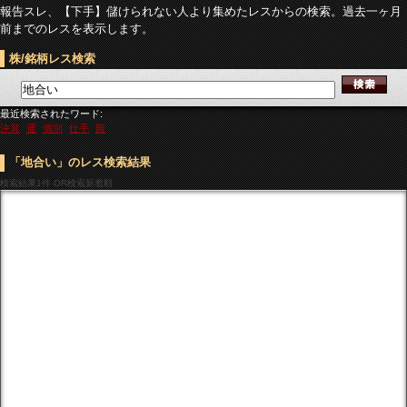
報告スレ、【下手】儲けられない人より集めたレスからの検索。過去一ヶ月
前までのレスを表示します。
株/銘柄レス検索
最近検索されたワード:
決算
運
個別
仕手
難
「地合い」のレス検索結果
検索結果
1件 OR検索新着順