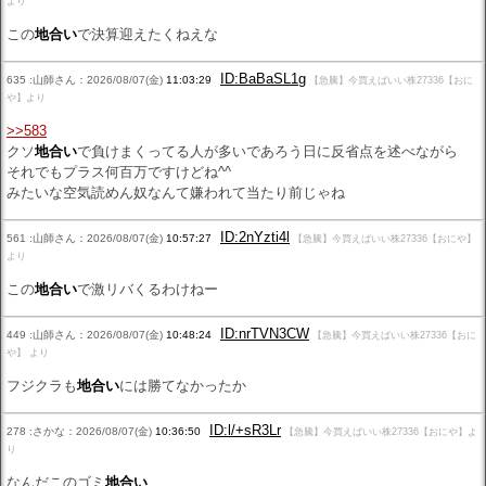
より
この
地合い
で決算迎えたくねえな
ID:BaBaSL1g
635 :山師さん：2026/08/07(金)
11:03:29
【急騰】今買えばいい株27336【おに
や】より
>>583
クソ
地合い
で負けまくってる人が多いであろう日に反省点を述べながら
それでもプラス何百万ですけどね^^
みたいな空気読めん奴なんて嫌われて当たり前じゃね
ID:2nYzti4l
561 :山師さん：2026/08/07(金)
10:57:27
【急騰】今買えばいい株27336【おにや】
より
この
地合い
で激リバくるわけねー
ID:nrTVN3CW
449 :山師さん：2026/08/07(金)
10:48:24
【急騰】今買えばいい株27336【おに
や】 より
フジクラも
地合い
には勝てなかったか
ID:l/+sR3Lr
278 :さかな：2026/08/07(金)
10:36:50
【急騰】今買えばいい株27336【おにや】よ
り
なんだこのゴミ
地合い