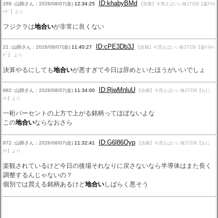
ID:khabyBMd
289 :山師さん：2026/08/07(金)
12:34:25
【急騰】今買えばいい株27336【🤖ﾀﾃﾛ
ﾊｹﾞ】より
フジクラは
地合い
が非常に良くない
ID:cPE3Db3J
21 :山師さん：2026/08/07(金)
11:40:27
【急騰】今買えばいい株27336【🤖ﾀﾃﾛﾊ
ｹﾞ】 より
決算やるにしても
地合い
が悪すぎて今日は辞めといたほうがいいでしょ
ID:RjwMnluU
982 :山師さん：2026/08/07(金)
11:34:00
【急騰】今買えばいい株27336【おに
や】より
一桁パーセントの上方で上がる銘柄ってほぼないよな
この
地合い
ならなおさら
ID:G6l86Oyp
972 :山師さん：2026/08/07(金)
11:32:41
【急騰】今買えばいい株27336【おに
や】より
楽観されているけど今日の後場それなりに戻さないなら半導体はまた長く
調整するんじゃないの？
個別では買える銘柄あるけど
地合い
しばらく悪そう