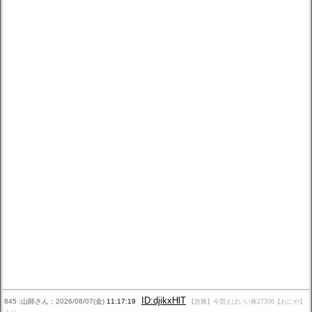
ID:djikxHlT
845 :山師さん：2026/08/07(金)
11:17:19
【急騰】今買えばいい株27336【おにや】