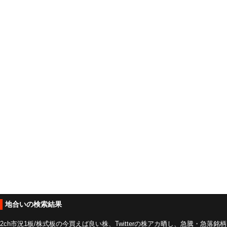
地合いの検索結果
2ch市況1板/株式板の今買えば良い株、Twitterの株アカ晒し、急騰・急落銘柄