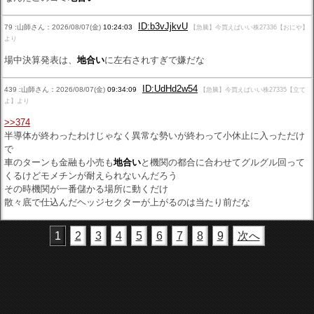
ID:b3vJjkvU
79 :山師さん：2026/08/07(金)
10:24:03
【急騰】今買えばいい株27336【おにや】
より
場中決算発表は、
地合い
に左右されすぎで嫌だな
ID:UdHd2w54
439 :山師さん：2026/08/07(金)
09:34:09
【急騰】今買えばいい株27335【立て
よ】より
>>374
半導体が終わったわけじゃなく異常な勢いが終わって小休止に入っただけ
で
車のターンも金融も小売も
地合い
と機関の都合に合わせてグルグル回って
くるけどモメチンが耐えられないんだろう
その時機関が一番儲かる場所に動くだけ
散々底で仕込んだヘッジセクターが上がるのは当たり前だな
1
2
3
4
5
6
7
8
9
次へ