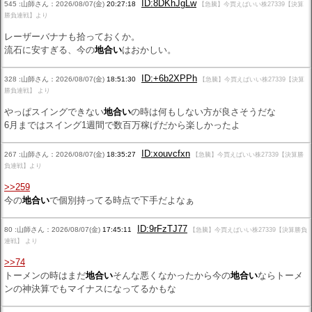
ID:8DKhJgLw
545 :山師さん：2026/08/07(金)
20:27:18
【急騰】今買えばいい株27339【決算
勝負連戦】より
レーザーバナナも拾っておくか。
流石に安すぎる、今の
地合い
はおかしい。
ID:+6b2XPPh
328 :山師さん：2026/08/07(金)
18:51:30
【急騰】今買えばいい株27339【決算
勝負連戦】 より
やっぱスイングできない
地合い
の時は何もしない方が良さそうだな
6月まではスイング1週間で数百万稼げだから楽しかったよ
ID:xouvcfxn
267 :山師さん：2026/08/07(金)
18:35:27
【急騰】今買えばいい株27339【決算勝
負連戦】より
>>259
今の
地合い
で個別持ってる時点で下手だよなぁ
ID:9rFzTJ77
80 :山師さん：2026/08/07(金)
17:45:11
【急騰】今買えばいい株27339【決算勝負
連戦】 より
>>74
トーメンの時はまだ
地合い
そんな悪くなかったから今の
地合い
ならトーメ
ンの神決算でもマイナスになってるかもな