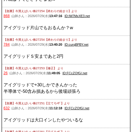
【急騰】今買えばいい株27254【終わりの始まり】
より
868
:山師さん：2026/07/29(水)
13:47:16
ID:IW7MxXE3.net
アイグリッド片山でもおるんか？w
【急騰】今買えばいい株27254【終わりの始まり】
より
784
:山師さん：2026/07/29(水)
13:40:20
ID:curqBPBY.net
アイグリッドＳ安まであと2円
【急騰】今買えばいい株27253【修正】
より
26
:山師さん：2026/07/29(水)
11:49:05
ID:FCcZOfG/.net
アイグリッドで+30しかできんかった
半導体で-50含み損あるから後場頑張ろ
【急騰】今買えばいい株27251【立てろﾊｹﾞ】
より
632
:山師さん：2026/07/29(水)
11:12:18
ID:FCcZOfG/.net
アイグリッドは大口インしたやついるな
【急騰】今買えばいい株27251【立てろﾊｹﾞ】
より