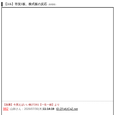
【2ch】市況1板、株式板の反応
（新着順）
【急騰】今買えばいい株27261【一生一緒】
より
982
:山師さん：2026/07/30(木)
11:14:19
ID:ZFqIUCgZ.net