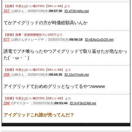
【急騰】今買えばいい株27251【SKいい48】
より
347
:山師さん：2026/07/29(水)
09:57:30
ID:xF56+bKo.net
てかアイグリッドの方が時価総額高いんか
【速報】急騰・急落銘柄報告スレ19377
より
677
:山師さん＠トレード中 ：2026/07/29(水)
09:56:18
ID:nEAsGuGO0.net
誘電でブチ喰らったやつアイグリッドで取り返せたが危なかっ
た(´・ω・｀)
【急騰】今買えばいい株27251【SKいい48】
より
308
:山師さん：2026/07/29(水)
09:54:35
ID:J2oJYmAI.net
アイグリッドでおめめグリッとなってるやつwwww
【急騰】今買えばいい株27251【SKいい48】
より
294
:CPマスター ：2026/07/29(水)
09:53:44
ID:X+F9mZ4M.net
アイグリッドこれ誰が売ってんだ？