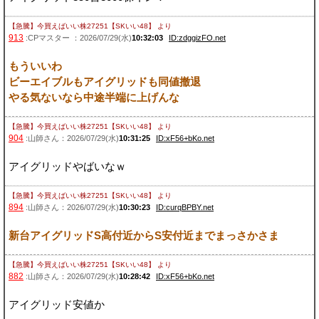
【急騰】今買えばいい株27251【SKいい48】
より
913
:CPマスター ：2026/07/29(水)
10:32:03
ID:zdggizFO.net
もういいわ
ビーエイブルもアイグリッドも同値撤退
やる気ないなら中途半端に上げんな
【急騰】今買えばいい株27251【SKいい48】
より
904
:山師さん：2026/07/29(水)
10:31:25
ID:xF56+bKo.net
アイグリッドやばいなｗ
【急騰】今買えばいい株27251【SKいい48】
より
894
:山師さん：2026/07/29(水)
10:30:23
ID:curqBPBY.net
新台アイグリッドS高付近からS安付近までまっさかさま
【急騰】今買えばいい株27251【SKいい48】
より
882
:山師さん：2026/07/29(水)
10:28:42
ID:xF56+bKo.net
アイグリッド安値か