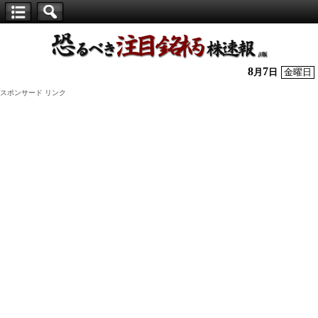
【仕
手
株】
8
7
月
日
金曜日
恐
スポンサード リンク
る
べ
き
注
目
銘
柄
株
速
報