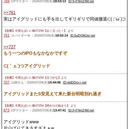
769
:CPマスター ：2026/07/29(水)
18:53:13
ID:X+F9mZ4M.net
>>761
実はアイグリッドにも手を出してギリギリで同値撤退⊂( ;`ω´)⊃
【急騰】今買えばいい株27256【お！立った！】
より
761
:スパイダーＭ ：2026/07/29(水)
18:52:14
ID:5uDVWUe/.net
>>727
もう一つのIPOもなかなかですぞ
⊂(｀ェ´)つアイグリッド
【急騰】今買えばいい株27254【立つかな】
より
707
:山師さん：2026/07/29(水)
14:44:06
ID:qtdDDxv+.net
アイグリッドまたS安見えて来た新台明暗別れ過ぎ
【急騰】今買えばいい株27254【終わりの始まり】
より
873
:CPマスター ：2026/07/29(水)
13:47:41
ID:X+F9mZ4M.net
アイグリッドwww
片山ぱりてきさすざまぁw