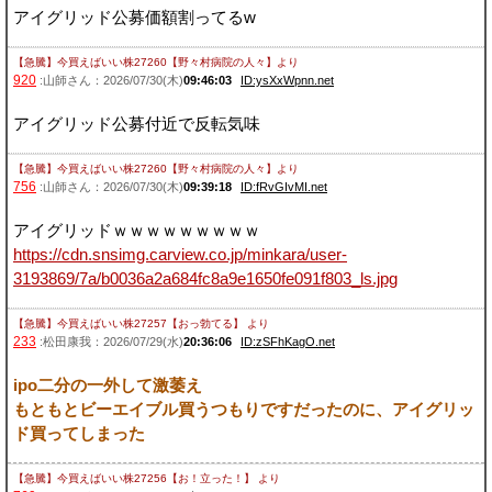
アイグリッド公募価額割ってるw
【急騰】今買えばいい株27260【野々村病院の人々】
より
920
:山師さん：2026/07/30(木)
09:46:03
ID:ysXxWpnn.net
アイグリッド公募付近で反転気味
【急騰】今買えばいい株27260【野々村病院の人々】
より
756
:山師さん：2026/07/30(木)
09:39:18
ID:fRvGIvMI.net
アイグリッドｗｗｗｗｗｗｗｗｗ
https://cdn.snsimg.carview.co.jp/minkara/user-
3193869/7a/b0036a2a684fc8a9e1650fe091f803_ls.jpg
【急騰】今買えばいい株27257【おっ勃てる】
より
233
:松田康我：2026/07/29(水)
20:36:06
ID:zSFhKagO.net
ipo二分の一外して激萎え
もともとビーエイブル買うつもりですだったのに、アイグリッ
ド買ってしまった
【急騰】今買えばいい株27256【お！立った！】
より