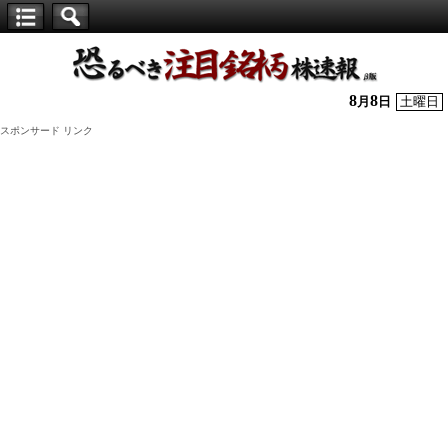
【仕
手
株】
8
8
月
日
土曜日
恐
スポンサード リンク
る
べ
き
注
目
銘
柄
株
速
報