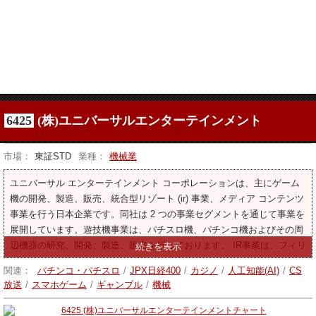
6425
(株)ユニバーサルエンターテインメント
市場：
東証STD
業種：
機械業
ユニバーサル エンターテインメント コーポレーションは、主にゲーム
機の開発、製造、販売、統合型リゾート (ir) 事業、メディア コンテンツ
事業を行う日本企業です。同社は 2 つの事業セグメントを通じて事業を
展開しています。遊技機事業は、パチスロ機、パチンコ機およびその周
辺機器の研究、開発、製造、販売を行っております。 IR事業は、フィリ
ピンでカジノ、ホテル、レストラン、小売およびリース、エンターテイ
関連：
パチンコ・パチスロ
/
JPX日経400
/
カジノ
/
人工知能(AI)
/
CS
メント、不動産開発を運営しています。同社はメディアコンテンツ事業
放送
/
スマホゲーム
/
ギャンブル
/
機械
にも携わっている。