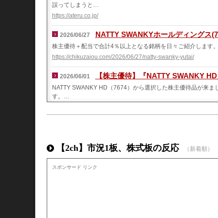
誤ってしまうと…
https://ateru.co.jp/
NATTY SWANKYホールディングス(
2026/06/27
株主優待＋配当で合計4％以上となる銘柄を日々ご紹介します
https://chikuzaiou.com/2026/06/27/natty-swanky-yutai/
【株主優待】『NATTY SWANKY HD』 
2026/06/01
NATTY SWANKY HD（7674）から選択した株主優待品
す。…
https://ameblo.jp/researchgogo4649/entry-12968010860.html
7674 NATTY SWANKYの株主優待到
2026/05/14
2026年4月27日到着2026年1月末権利のNATTY SWANK
だきました。餃子屋さんみたいなので行くのが楽しみです有効期限
【2ch】市況1板、株式板の反応
（新着順）
https://small-dagon2011.com/yutai-info/7674
スポンサード リンク