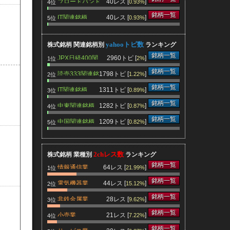
ブロードバンド
40レス [
]
0.93%
4位
関連銘柄
銘柄一覧
IT関連銘柄
40レス [
]
0.93%
5位
yahooトピ数
株式銘柄 関連銘柄別
ランキング
銘柄一覧
JPX日経400関
2960トピ [
]
2%
1位
連銘柄
銘柄一覧
読売333関連銘
1798トピ [
]
1.22%
2位
柄
銘柄一覧
IT関連銘柄
1311トピ [
]
0.89%
3位
銘柄一覧
中東関連銘柄
1282トピ [
]
0.87%
4位
銘柄一覧
中国関連銘柄
1209トピ [
]
0.82%
5位
2chレス数
株式銘柄 業種別
ランキング
銘柄一覧
情報通信業
64レス [
]
21.99%
1位
銘柄一覧
電気機器業
44レス [
]
15.12%
2位
銘柄一覧
非鉄金属業
28レス [
]
9.62%
3位
銘柄一覧
小売業
21レス [
]
7.22%
4位
銘柄一覧