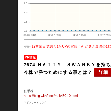
1.5
1.0
0.5
0.0
08/07 03時
08/07 09時
08/07 15時
08/07 21
12営業日で187.1％UPの実績！AIが選ぶ最強の1
PR情報
7674 ＮＡＴＴＹ ＳＷＡＮＫＹを
今株で勝つためにする事とは？
詳細
仕手株
https://blog.with2.net/rank4601-0.html
スポンサード リンク