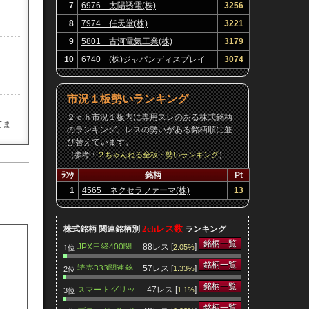
7
6976 太陽誘電(株)
3256
8
7974 任天堂(株)
3221
9
5801 古河電気工業(株)
3179
10
6740 (株)ジャパンディスプレイ
3074
市況１板勢いランキング
２ｃｈ市況１板内に専用スレのある株式銘柄
てま
のランキング。レスの勢いがある銘柄順に並
び替えています。
（参考：
２ちゃんねる全板・勢いランキング
）
ﾗﾝｸ
銘柄
Pt
1
4565 ネクセラファーマ(株)
13
をいた
2chレス数
株式銘柄 関連銘柄別
ランキング
銘柄一覧
JPX日経400関
88レス [
]
2.05%
1位
連銘柄
銘柄一覧
読売333関連銘
57レス [
]
1.33%
2位
柄
銘柄一覧
スマートグリッ
47レス [
]
1.1%
3位
ド関連銘柄
銘柄一覧