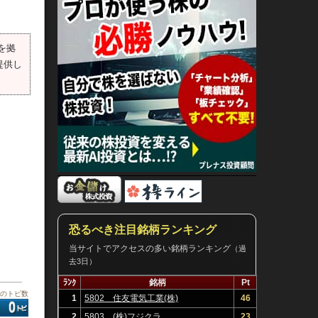
本を拠
提供し
恐るべき注目銘柄ランキング
当サイトでアクセスの多い銘柄ランキング
（過
去3日）
ﾗﾝｸ
銘柄
Pt
板のトピ数
1
5802 住友電気工業(株)
46
2
5803 (株)フジクラ
23