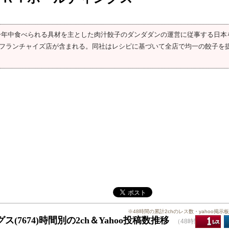
y swanky) は、主に一年中食べられる具材を主とした肉汁餃子のダンダダンの運営に従事する日
フランチャイズ店が含まれる。同社はレシピに基づいて全店で均一の餃子を
※48時間の累計2chのレス数・yahoo掲示
674)時間別の2ch＆Yahoo投稿数推移
（48時間）