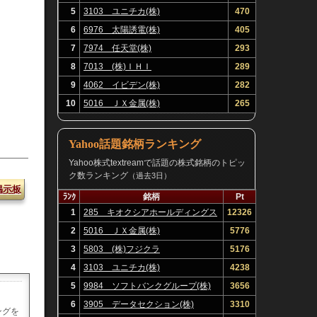
5
3103 ユニチカ(株)
470
6
6976 太陽誘電(株)
405
7
7974 任天堂(株)
293
8
7013 (株)ＩＨＩ
289
9
4062 イビデン(株)
282
10
5016 ＪＸ金属(株)
265
Yahoo話題銘柄ランキング
Yahoo株式textreamで話題の株式銘柄のトピッ
ク数ランキング
（過去3日）
掲示板
ﾗﾝｸ
銘柄
Pt
1
285 キオクシアホールディングス
12326
(株)
2
5016 ＪＸ金属(株)
5776
3
5803 (株)フジクラ
5176
4
3103 ユニチカ(株)
4238
5
9984 ソフトバンクグループ(株)
3656
6
3905 データセクション(株)
3310
ングを