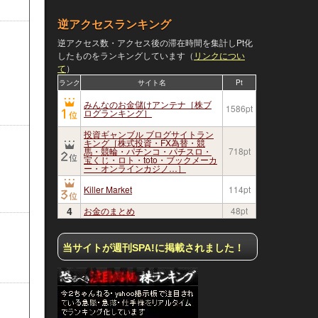
逆アクセスランキング
逆アクセス数・アクセス後の滞在時間を集計しPt化
したものをランキングしています（
リンクについ
て
）
ランク
サイト名
Pt
みんなのお金儲けアンテナ［株ブ
1586pt
ログランキング］
投資ギャンブル ブログサイトラン
キング［株式投資・FX為替・競
馬・競輪・パチンコ・パチスロ・
718pt
宝くじ・ロト・toto・ブックメーカ
ー・オンラインカジノ…］
Killer Market
114pt
4
お金のまとめ
48pt
当サイトが週刊SPA!に掲載されました！