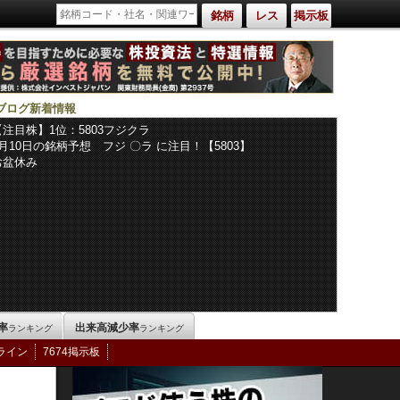
銘柄
レス
掲示板
ブログ新着情報
【注目株】1位：5803フジクラ
8月10日の銘柄予想 フジ 〇ラ に注目！【5803】
お盆休み
率
出来高減少率
ランキング
ランキング
ライン
7674掲示板