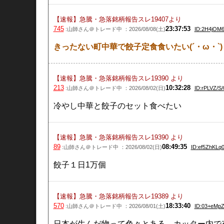
【速報】急騰・急落銘柄報告スレ19407
より
745
23:37:53
:山師さん＠トレード中 ：2026/08/08(土)
ID:2H4jOM6
きったない町中華で餃子定食食いたい(´・ω・`)
【速報】急騰・急落銘柄報告スレ19390
より
213
10:32:28
:山師さん＠トレード中 ：2026/08/02(日)
ID:rPLVZ/S/
冷やし中華と餃子のセット食べたい
【速報】急騰・急落銘柄報告スレ19390
より
89
08:49:35
:山師さん＠トレード中 ：2026/08/02(日)
ID:ef5ZhKLq0
餃子１日1万個
【速報】急騰・急落銘柄報告スレ19389
より
570
18:33:40
:山師さん＠トレード中 ：2026/08/01(土)
ID:03+eMpZ
日本が生んだ物って色々とある、カッター内で