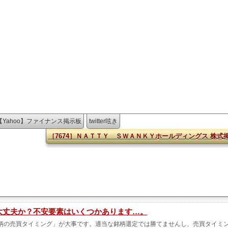
【Yahoo】ファイナンス掲示板
twitter呟き
［7674］ＮＡＴＴＹ ＳＷＡＮＫＹホールディングス 株式
って大丈夫か？不安要素はいくつかあります…。
柄の売買タイミング」が大事です。適当な銘柄選定では勝てませんし、売買タイミ