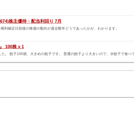
7674)株主優待・配当利回り 7月
。権利確定日前後の株価の動向が過去数年どうであったかが、わかります。
100株 x 1
が来ました。 餃子100個、大きめの餃子です。 普通の餃子より大きいので、水餃子で食べ
着
Y(7674)から株主優待が到着しました。肉汁餃子のダンダダンの電子チケット10,000円分
2027年4月