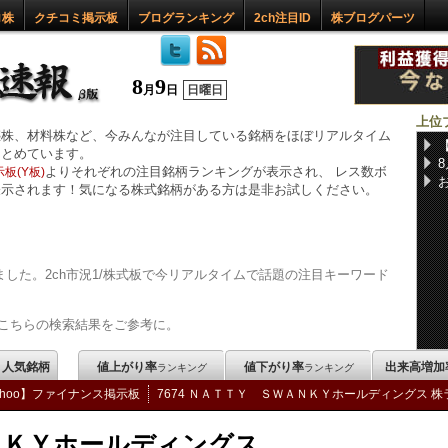
ロ株
クチコミ掲示板
ブログランキング
2ch注目ID
株ブログパーツ
8
9
月
日
日曜日
上位
惑株、材料株など、今みんなが注目している銘柄をほぼリアルタイム
まとめています。
よりそれぞれの注目銘柄ランキングが表示され、 レス数ボ
板(Y板)
表示されます！気になる株式銘柄がある方は是非お試しください。
した。2ch市況1/株式板で今リアルタイムで話題の注目キーワード
こちらの検索結果をご参考に。
m 人気銘柄
値上がり率
値下がり率
出来高増加
ランキング
ランキング
ahoo】ファイナンス掲示板
7674 ＮＡＴＴＹ ＳＷＡＮＫＹホールディングス 株
ＮＫＹホールディングス