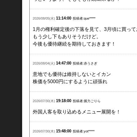
【速報】急騰・急落銘柄報告スレ19384
より
11:14:00
167
2026/08/05(水)
投稿者:que*****
21:26:22
:山師さん＠トレード中 ：2026/07/30(木)
ID:9yYzwUtr
1月の権利確定後の下落を見て、3月頃に買っ
そういえば最近餃子食べてないな(´・ω・｀)
もう少し下もありそうだけど。
今後も優待継続を期待しておきます！
【速報】急騰・急落銘柄報告スレ19384
より
114
21:02:53
:山師さん＠トレード中 ：2026/07/30(木)
ID:SzOg4Vj
14:47:00
2026/08/04(火)
投稿者:赤うさぎ
冷凍の大阪王将の餃子は前と味変わったような気
意地でも優待は維持しないとイカン
株価を5000円にするように頑張れ
【速報】急騰・急落銘柄報告スレ19384
より
111
21:01:45
:山師さん＠トレード中 ：2026/07/30(木)
ID:LO41Rgp
19:18:00
2026/07/30(木)
投稿者:握力ごりら
https://i.imgur.com/54YWOvN.png
この大阪王将の冷凍餃子はにんにくがかなり強くて
外国人客を取り込めるメニュー展開を！
【速報】急騰・急落銘柄報告スレ19384
より
15:48:00
2026/07/30(木)
投稿者:yot*****
96
20:57:40
:山師さん＠トレード中 ：2026/07/30(木)
ID:trf8Kkpk0.