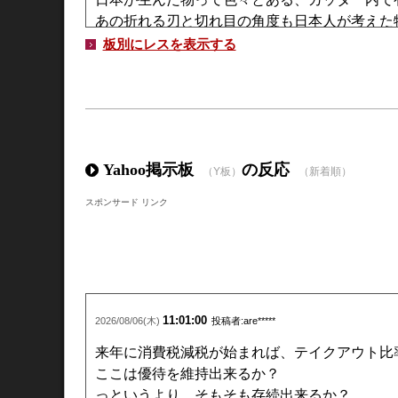
あの折れる刃と切れ目の角度も日本人が考えた
発想の元は、アメリカ兵が配っていた割れる筋
板別にレスを表示する
タニタで有名な体脂肪計、最初は人間を水の中
それを手で触れて計測できる装置にした
ちなみに、日本では餃子って言ったら焼き餃子
中国にいた日本兵が水餃子を一般家庭の人から
持ち帰ったのが元となっている(´・ω・`)
Yahoo掲示板
の反応
（Y板）
（新着順）
スポンサード リンク
【速報】急騰・急落銘柄報告スレ19387
より
800
17:50:33
:山師さん＠トレード中 ：2026/07/31(金)
ID:gpDfWbp
餃子が1個１万なったら
きり分けて50円でうるわけよ(´・ω・`)
11:01:00
2026/08/06(木)
投稿者:are*****
【速報】急騰・急落銘柄報告スレ19387
より
389
15:42:49
:山師さん＠トレード中 ：2026/07/31(金)
ID:ZLO7S34
来年に消費税減税が始まれば、テイクアウト比
ここは優待を維持出来るか？
餃子の王将営利-52.8%(´・ω・｀)
っというより、そもそも存続出来るか？