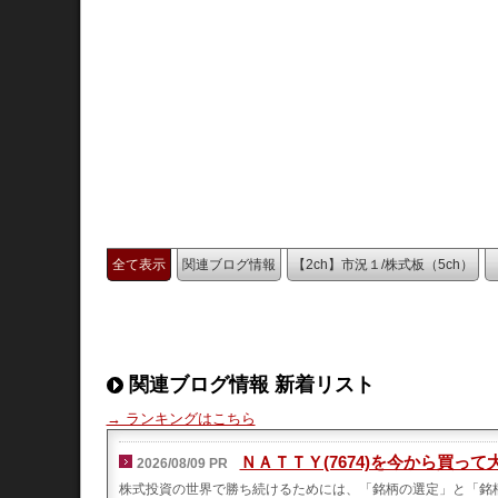
全て表示
関連ブログ情報
【2ch】市況１/株式板（5ch）
関連ブログ情報 新着リスト
→ ランキングはこちら
ＮＡＴＴＹ(7674)を今から買
2026/08/09 PR
株式投資の世界で勝ち続けるためには、「銘柄の選定」と「銘