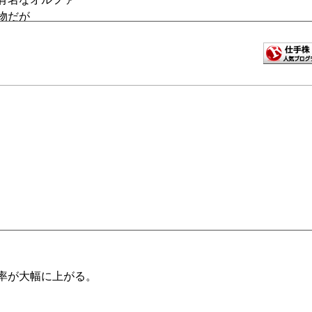
物だが
の入ってるチョコレート
に入れて計測してたが
が主流だが
教えてもらって
v0.net
k0.net
率が大幅に上がる。