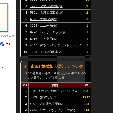
3
7272 ヤマハ発動機(株)
9
4
5801 古河電気工業(株)
2
5
6976 太陽誘電(株)
1
6
3103 ユニチカ(株)
1
7
6920 レーザーテック(株)
1
08/09 03時
8
5016 ＪＸ金属(株)
1
9
4847 (株)インテリジェント ウェイ
1
ブ
10
7203 トヨタ自動車(株)
1
う。
2ch市況1/株式板 話題ランキング
2chの急騰急落銘柄／今買えばいい株スレ等で
のレス数ランキング
（過去3日）
ﾗﾝｸ
銘柄
Pt
1
285 キオクシアホールディングス
2027
(株)
2
5803 (株)フジクラ
1297
3
5801 古河電気工業(株)
848
4
9984 ソフトバンクグループ(株)
814