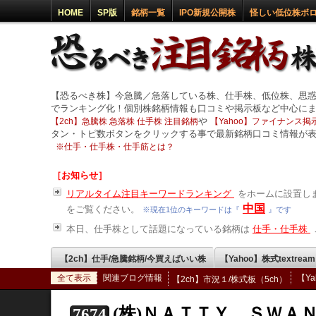
HOME
SP版
銘柄一覧
IPO新規公開株
怪しい低位株ボ
【恐るべき株】今急騰／急落している株、仕手株、低位株、思
でランキング化！個別株銘柄情報も口コミや掲示板など中心に
や
【2ch】急騰株 急落株 仕手株 注目銘柄
【Yahoo】ファイナンス掲示
タン・トピ数ボタンをクリックする事で最新銘柄口コミ情報が
※
仕手・仕手株・仕手筋とは？
［お知らせ］
リアルタイム注目キーワードランキング
をホームに設置しま
中国
をご覧ください。
※現在1位のキーワードは『
』です
本日、仕手株として話題になっている銘柄は
仕手・仕手株
【2ch】仕手/急騰銘柄/今買えばいい株
【Yahoo】株式textrea
全て表示
関連ブログ情報
【Y
【2ch】市況１/株式板（5ch）
(株)ＮＡＴＴＹ ＳＷＡ
7674