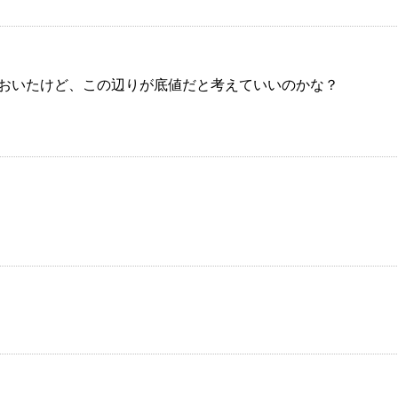
0.net
ておいたけど、この辺りが底値だと考えていいのかな？
d0.net
がする(´・ω・｀)
w0.net
胃が痛くなるレベル(´・ω・`)
net