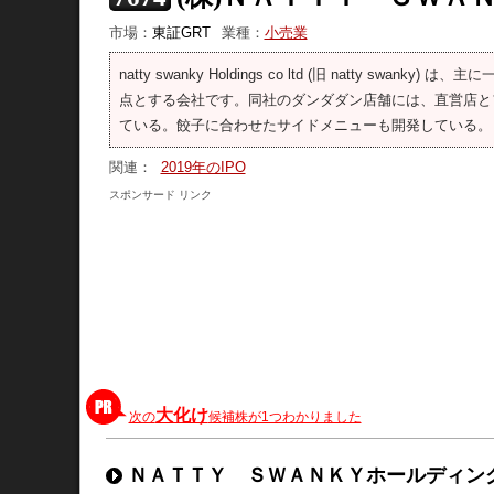
市場：
東証GRT
業種：
小売業
natty swanky Holdings co ltd (旧 natt
点とする会社です。同社のダンダダン店舗には、直営店と
ている。餃子に合わせたサイドメニューも開発している。
関連：
2019年のIPO
スポンサード リンク
大化け
次の
候補株が1つわかりました
ＮＡＴＴＹ ＳＷＡＮＫＹホールディングス(7