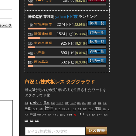
サービス業
20レス [
]
6.87%
5位
yahooトピ数
株式銘柄 業種別
ランキング
銘柄一覧
電気機器業
2274トピ [
]
22.95%
1位
銘柄一覧
情報通信業
1524トピ [
]
15.38%
2位
銘柄一覧
非鉄金属業
925トピ [
]
9.34%
3位
銘柄一覧
小売業
893トピ [
]
9.01%
4位
銘柄一覧
医薬品業
632トピ [
]
6.38%
5位
市況１/株式板レス タグクラウド
過去3時間内で市況1/株式板で注目されたワードを
タグクラウド化
ロボット
日本
今後
技術
フジクラ
消費
トカゲ
電力
叩き
韓国
無理
開発
出来
仕手
決算
電線
キオク
会社
月
データセンター
ペタ
企業
指数
イラン
上げ
レ
中国
ＡＩ
ベル
欧州
高市
古河
メモリ
損切り
半導体
買い
世界
投資
ピーク
政権
時間
兆円
月曜