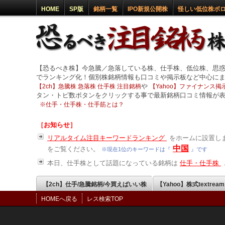
HOME
SP版
銘柄一覧
IPO新規公開株
怪しい低位株ボ
【恐るべき株】今急騰／急落している株、仕手株、低位株、思
でランキング化！個別株銘柄情報も口コミや掲示板など中心に
や
【2ch】急騰株 急落株 仕手株 注目銘柄
【Yahoo】ファイナンス掲示
タン・トピ数ボタンをクリックする事で最新銘柄口コミ情報が
※
仕手・仕手株・仕手筋とは？
［お知らせ］
リアルタイム注目キーワードランキング
をホームに設置しま
中国
をご覧ください。
※現在1位のキーワードは『
』です
本日、仕手株として話題になっている銘柄は
仕手・仕手株
【2ch】仕手/急騰銘柄/今買えばいい株
【Yahoo】株式textrea
HOMEへ戻る
レス検索TOP