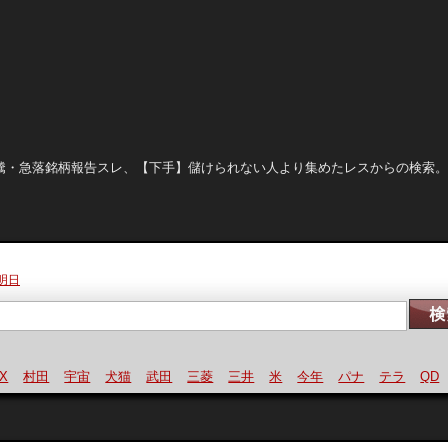
晒し、急騰・急落銘柄報告スレ、【下手】儲けられない人より集めたレスからの検索
明日
村田
宇宙
犬猫
武田
三菱
三井
米
今年
パナ
テラ
QD