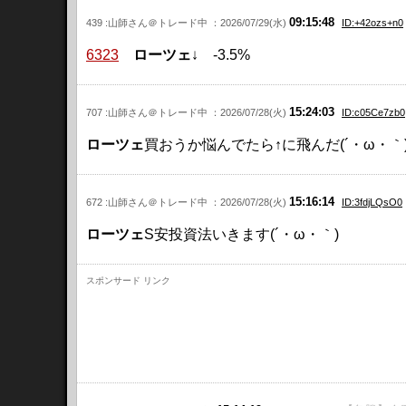
09:15:48
439 :山師さん＠トレード中 ：2026/07/29(水)
ID:+42ozs+n0
6323
ローツェ
↓ -3.5%
15:24:03
707 :山師さん＠トレード中 ：2026/07/28(火)
ID:c05Ce7zb0
ローツェ
買おうか悩んでたら↑に飛んだ(´・ω・｀
15:16:14
672 :山師さん＠トレード中 ：2026/07/28(火)
ID:3fdjLQsO0
ローツェ
S安投資法いきます(´・ω・｀)
スポンサード リンク