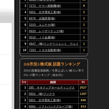
3
7272 ヤマハ発動機(株)
9
4
5801 古河電気工業(株)
2
5
6976 太陽誘電(株)
1
6
3103 ユニチカ(株)
1
7
6920 レーザーテック(株)
1
8
5016 ＪＸ金属(株)
1
9
4847 (株)インテリジェント ウェイ
1
ブ
10
7203 トヨタ自動車(株)
1
2ch市況1/株式板 話題ランキング
2chの急騰急落銘柄／今買えばいい株スレ等で
のレス数ランキング
（過去3日）
ﾗﾝｸ
銘柄
Pt
1
285 キオクシアホールディングス
2027
(株)
2
5803 (株)フジクラ
1297
3
5801 古河電気工業(株)
848
4
9984 ソフトバンクグループ(株)
814