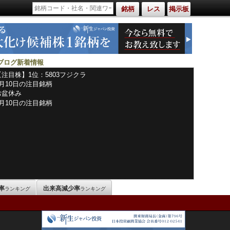
銘柄
レス
掲示板
ブログ新着情報
【注目株】1位：5803フジクラ
8月10日の注目銘柄
お盆休み
8月10日の注目銘柄
率
出来高減少率
ランキング
ランキング