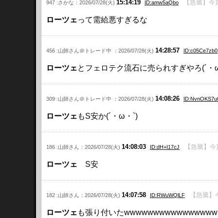
15:14:19
【急騰】今
947 :さかな：2026/07/28(火)
ID:amw5aQbo
ローツェ
って需給悪すぎるな
14:28:57
456 :山師さん＠トレード中 ：2026/07/28(火)
ID:c05Ce7zb0
ローツェ
とフェロテク流石に売られすぎやろ(´・
14:08:26
309 :山師さん＠トレード中 ：2026/07/28(火)
ID:NvnOKS7u
ローツェ
もS安か(´・ω・`)
14:08:03
【急騰】今
186 :山師さん：2026/07/28(火)
ID:dH+I17cJ
ローツェ
S安
14:07:58
【急騰】
182 :山師さん：2026/07/28(火)
ID:RWuWQlLF
ローツェ
も張り付いたwwwwwwwwwwwwwwww