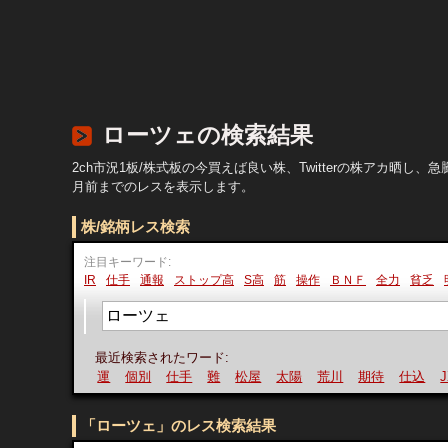
ローツェの検索結果
2ch市況1板/株式板の今買えば良い株、Twitterの株アカ
月前までのレスを表示します。
株/銘柄レス検索
注目キーワード:
IR
仕手
通報
ストップ高
S高
筋
操作
ＢＮＦ
全力
貧乏
最近検索されたワード:
運
個別
仕手
難
松屋
太陽
荒川
期待
仕込
JX
「ローツェ」のレス検索結果