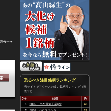
。過去一ヶ
恐るべき注目銘柄ランキング
当サイトでアクセスの多い銘柄ランキング
（過
去3日）
決算
ﾗﾝｸ
銘柄
Pt
1
5802 住友電気工業(株)
46
2
5803 (株)フジクラ
23