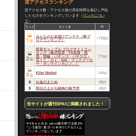
逆アクセスランキング
逆アクセス数・アクセス後の滞在時間を集計しPt化
したものをランキングしています（
リンクについ
て
）
ランク
サイト名
Pt
みんなのお金儲けアンテナ［株ブ
1758pt
ログランキング］
投資ギャンブル ブログサイトラン
キング［株式投資・FX為替・競
馬・競輪・パチンコ・パチスロ・
779pt
宝くじ・ロト・toto・ブックメーカ
ー・オンラインカジノ…］
Killer Market
144pt
4
お金のまとめ
48pt
5
明日の上がる銘柄の株予想
43pt
当サイトが週刊SPA!に掲載されました！