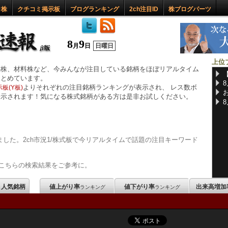
ロ株
クチコミ掲示板
ブログランキング
2ch注目ID
株ブログパーツ
8
9
月
日
日曜日
上位
惑株、材料株など、今みんなが注目している銘柄をほぼリアルタイム
まとめています。
よりそれぞれの注目銘柄ランキングが表示され、 レス数ボ
板(Y板)
表示されます！気になる株式銘柄がある方は是非お試しください。
した。2ch市況1/株式板で今リアルタイムで話題の注目キーワード
こちらの検索結果をご参考に。
m 人気銘柄
値上がり率
値下がり率
出来高増加
ランキング
ランキング