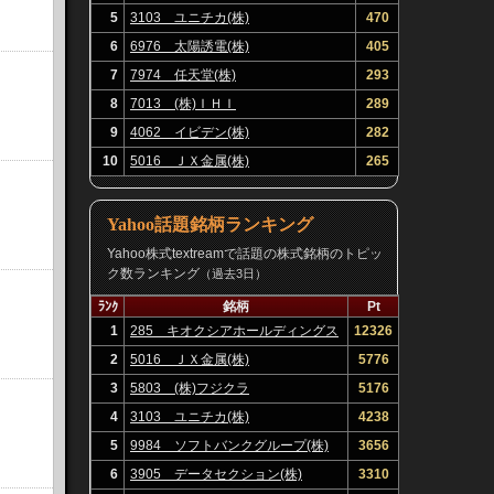
5
3103 ユニチカ(株)
470
6
6976 太陽誘電(株)
405
7
7974 任天堂(株)
293
8
7013 (株)ＩＨＩ
289
9
4062 イビデン(株)
282
10
5016 ＪＸ金属(株)
265
Yahoo話題銘柄ランキング
Yahoo株式textreamで話題の株式銘柄のトピッ
ク数ランキング
（過去3日）
ﾗﾝｸ
銘柄
Pt
1
285 キオクシアホールディングス
12326
(株)
2
5016 ＪＸ金属(株)
5776
3
5803 (株)フジクラ
5176
4
3103 ユニチカ(株)
4238
5
9984 ソフトバンクグループ(株)
3656
6
3905 データセクション(株)
3310