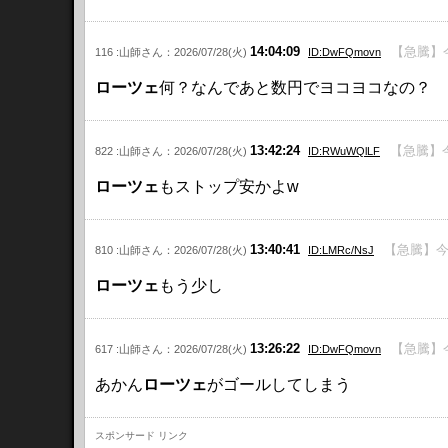
14:04:09
【急騰】
116 :山師さん：2026/07/28(火)
ID:DwFQmovn
ローツェ
何？なんであと数円でヨコヨコなの？
13:42:24
【急騰】
822 :山師さん：2026/07/28(火)
ID:RWuWQlLF
ローツェ
もストップ安かよw
13:40:41
【急騰】今
810 :山師さん：2026/07/28(火)
ID:LMRc/NsJ
ローツェ
もう少し
13:26:22
【急騰】
617 :山師さん：2026/07/28(火)
ID:DwFQmovn
あかん
ローツェ
がゴールしてしまう
スポンサード リンク