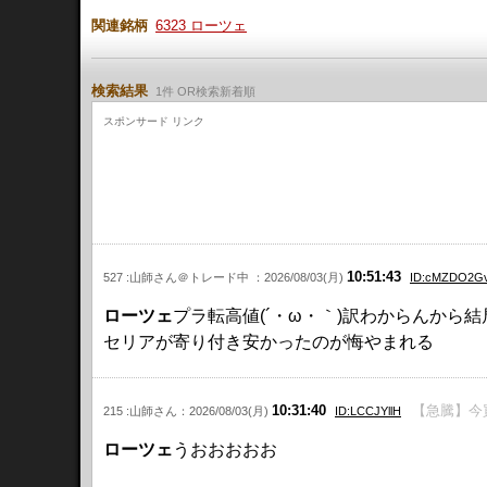
関連銘柄
6323 ローツェ
検索結果
1件 OR検索新着順
スポンサード リンク
10:51:43
527 :山師さん＠トレード中 ：2026/08/03(月)
ID:cMZDO2G
ローツェ
プラ転高値(´・ω・｀)訳わからんから
セリアが寄り付き安かったのが悔やまれる
10:31:40
【急騰】今買
215 :山師さん：2026/08/03(月)
ID:LCCJYllH
ローツェ
うおおおおお