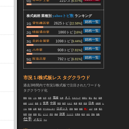
サービス業
22レス [
]
6.57%
5位
yahooトピ数
株式銘柄 業種別
ランキング
銘柄一覧
電気機器業
2625トピ [
]
22.58%
1位
銘柄一覧
情報通信業
1860トピ [
]
16%
2位
銘柄一覧
非鉄金属業
1098トピ [
]
9.44%
3位
銘柄一覧
小売業
908トピ [
]
7.81%
4位
銘柄一覧
医薬品業
792トピ [
]
6.81%
5位
市況１/株式板レス タグクラウド
過去3時間内で市況1/株式板で注目されたワードを
タグクラウド化
電線
ＡＩ
開発
叩き
バカ
無職
古河
大手
出来
キオクシア
損切り
落ち
負け
提携
世界
中国
日本
銘柄
トカゲ
資産
月
韓国
無理
キオク
株価
株買
投資
自動車
レ
ロボット
ベル
利確
企業
販売
データセンター
意味
勉強
技術
買い
上げ
今後
電力
決算
時間
高値
退場
買う
ピーク
貝印
業績
フジクラ
半導体
欧州
会社
美味
指数
仕手
メモリ
マジ