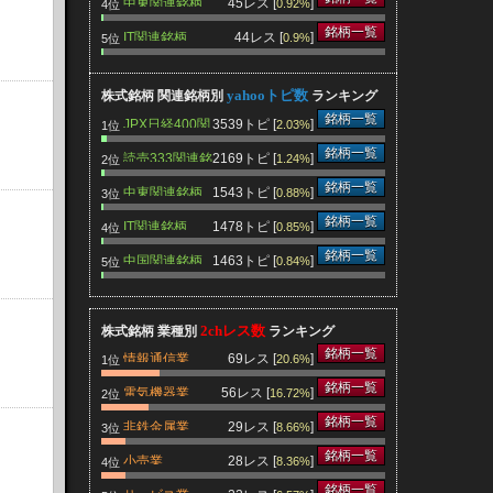
中東関連銘柄
45レス [
]
0.92%
4位
銘柄一覧
IT関連銘柄
44レス [
]
0.9%
5位
yahooトピ数
株式銘柄 関連銘柄別
ランキング
銘柄一覧
JPX日経400関
3539トピ [
]
2.03%
1位
連銘柄
銘柄一覧
読売333関連銘
2169トピ [
]
1.24%
2位
柄
銘柄一覧
中東関連銘柄
1543トピ [
]
0.88%
3位
銘柄一覧
IT関連銘柄
1478トピ [
]
0.85%
4位
銘柄一覧
中国関連銘柄
1463トピ [
]
0.84%
5位
2chレス数
株式銘柄 業種別
ランキング
銘柄一覧
情報通信業
69レス [
]
20.6%
1位
銘柄一覧
電気機器業
56レス [
]
16.72%
2位
銘柄一覧
非鉄金属業
29レス [
]
8.66%
3位
銘柄一覧
小売業
28レス [
]
8.36%
4位
銘柄一覧