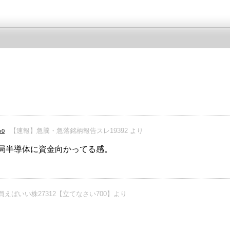
【速報】急騰・急落銘柄報告スレ19392 より
v0
結局半導体に資金向かってる感。
えばいい株27312【立てなさい700】より