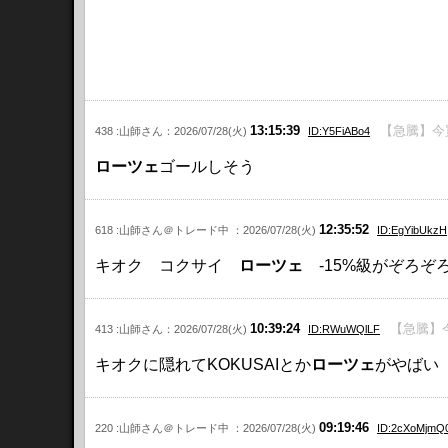
13:15:39
【急騰】今
438 :山師さん：2026/07/28(火)
ID:Y5FiABo4
ローツェ
ゴールしそう
12:35:52
618 :山師さん＠トレード中 ：2026/07/28(火)
ID:EgYibUkzH
キオク コクサイ
ローツェ
-15%級がぞろぞ
10:39:24
【急騰】
413 :山師さん：2026/07/28(火)
ID:RWuWQlLF
キオクに隠れてKOKUSAIとか
ローツェ
がやばい
09:19:46
220 :山師さん＠トレード中 ：2026/07/28(火)
ID:2cXoMjmQ