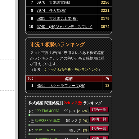
7
6976 太陽誘電(株)
3256
8
7974 任天堂(株)
3221
9
5801 古河電気工業(株)
3179
10
6740 (株)ジャパンディスプレイ
3074
市況１板勢いランキング
２ｃｈ市況１板内に専用スレのある株式銘柄
のランキング。レスの勢いがある銘柄順に並
び替えています。
（参考：
２ちゃんねる全板・勢いランキング
）
ﾗﾝｸ
銘柄
Pt
1
4565 ネクセラファーマ(株)
13
2chレス数
株式銘柄 関連銘柄別
ランキング
銘柄一覧
JPX日経400関
99レス [
]
2.02%
1位
連銘柄
銘柄一覧
読売333関連銘
59レス [
]
1.2%
2位
柄
銘柄一覧
スマートグリッ
49レス [
]
1%
3位
ド関連銘柄
銘柄一覧