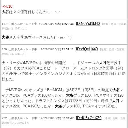
>>510
大谷
は２２億寄付してんのに・・・
ID:NcYcf1kH0
417 :山師さん＠トレード中 ：2026/08/06(木)
12:23:44
【速報】急騰・急落銘
柄報告スレ19401より
大谷
さん今季36本ペースおわた(´・ω・｀)
ID:xfQeLj440
329 :山師さん＠トレード中 ：2026/08/06(木)
11:57:11
【速報】急騰・急落銘
柄報告スレ19401より
ナ・リーグのMVP争いに衝撃の展開だ――。ドジャースの
大谷
翔平投手
（32）とカブスのPCAことピート・クローアームストロング外野手（24）
のMVP争いで米王手オンラインカジノのオッズが5日（日本時間6日）に逆
転した。
ナMVP争いのオッズは「BetMGM」は8月2日（同3日）の時点で
大谷
マ
イナス145、PCAプラス100だったが、
大谷
プラス100、PCMマイナス120
とひっくり返った。ドラフトキングスは7月28日（同29日）時点で
大谷
マ
イナス220、PCA190だったが、
大谷
プラス100、PCAマイナス120だ。
ID:dU3+OeXZ0
222 :山師さん＠トレード中 ：2026/08/06(木)
07:34:47
【速報】急騰・急落
銘柄報告スレ19400より