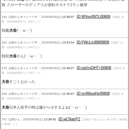
敗 クローザーのディアスが逆転サヨナラ2ラン被弾
ID:WVox0NTL00808
194 :山師さん＠トレード中 ：2026/08/08(土)
13:36:57
【速報】急
騰・急落銘柄報告スレ19407 より
戦艦
大谷
(´・ω・`)
ID:FWcLrU8900808
181 :山師さん＠トレード中 ：2026/08/08(土)
13:23:54
【速報】急
騰・急落銘柄報告スレ19407より
戦犯
大谷
さん(´・ω・｀)
ID:opVmDHT+00808
115 :山師さん＠トレード中 ：2026/08/08(土)
12:39:27
【速報】急
騰・急落銘柄報告スレ19407 より
大谷
すごくなかった
ID:ncWbspHx00808
108 :山師さん＠トレード中 ：2026/08/08(土)
12:36:47
【速報】急
騰・急落銘柄報告スレ19407 より
大谷
日本人投手の時は嫌がらせするよね(´・ω・｀)
ID:wCNatrPZ
752 :山師さん：2026/08/08(土)
12:36:42
【急騰】今買えばいい株27340【雇用統
計通過】 より