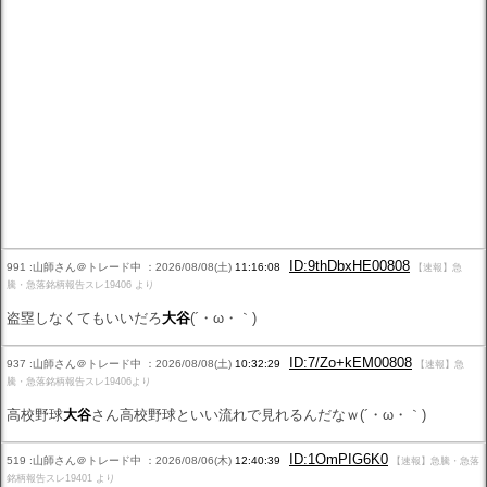
ID:9thDbxHE00808
991 :山師さん＠トレード中 ：2026/08/08(土)
11:16:08
【速報】急
騰・急落銘柄報告スレ19406 より
盗塁しなくてもいいだろ
大谷
(´・ω・｀)
ID:7/Zo+kEM00808
937 :山師さん＠トレード中 ：2026/08/08(土)
10:32:29
【速報】急
騰・急落銘柄報告スレ19406より
高校野球
大谷
さん高校野球といい流れで見れるんだなｗ(´・ω・｀)
ID:1OmPIG6K0
519 :山師さん＠トレード中 ：2026/08/06(木)
12:40:39
【速報】急騰・急落
銘柄報告スレ19401 より