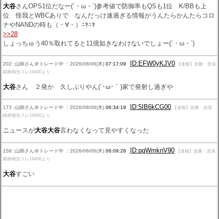
大谷
さんOPS1位だなー(´・ω・`)参考値で防御率もQSも1位 K/BBも上
位 怪我とWBCありで なんだっけ速過ぎる情報がうんたらかんたらコロ
ナやNANDの時も（・∀・）ﾆﾔﾆﾔ
>>28
しょっちゅう40％取れてると11億如きなわけないでしょー(´・ω・`)
ID:EFW0yKJV0
202 :山師さん＠トレード中 ：2026/08/06(木)
07:17:09
【速報】急騰・急落
銘柄報告スレ19400より
大谷
さん ２発か 久しぶりやん(´･ω･｀)家で発射し過ぎや
ID:5IB6kCG00
173 :山師さん＠トレード中 ：2026/08/06(木)
06:34:19
【速報】急騰・急落
銘柄報告スレ19400より
ニュースが
大谷
大谷
言わなくなって見やすくなった
ID:pqWmknV90
158 :山師さん＠トレード中 ：2026/08/06(木)
06:09:28
【速報】急騰・急落
銘柄報告スレ19400より
大谷
すごい