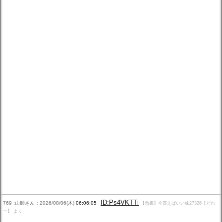
ID:Ps4VKTTi
769 :山師さん：2026/08/06(木)
06:06:05
【急騰】今買えばいい株27326【どわ
ー】 より