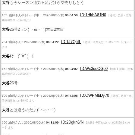
大谷
も今シーズン迫力不足だけら空売りしとく
ID:1HkbA8JN0
155 :山師さん＠トレード中 ：2026/08/06(木)
06:04:58
【速報】急騰・急落
銘柄報告スレ19400より
大谷
26号2ラン(´・ω・｀)本日2本目
ID:1J7QtiIL
764 :山師さん：2026/08/06(木)
06:04:22
【急騰】今買えばいい株27326【どわー】
より
大谷
ｷﾀ━(ﾟ∀ﾟ)━!
ID:Wx3gsOGp0
152 :山師さん＠トレード中 ：2026/08/06(木)
06:04:02
【速報】急騰・急落
銘柄報告スレ19400より
大谷
26号
ID:OWPMbDy70
109 :山師さん＠トレード中 ：2026/08/06(木)
04:42:08
【速報】急騰・急
落銘柄報告スレ19400 より
大谷
とは違うのだよ(´・ω・｀)
ID:2Dgkn6/N
696 :山師さん：2026/08/06(木)
04:31:09
【急騰】今買えばいい株27326【どわ
ー】 より