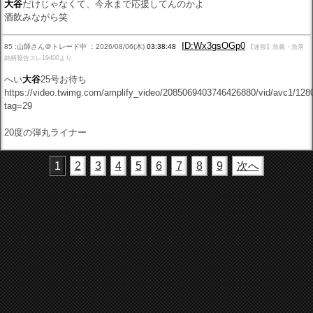
大谷
だけじゃなくて、今永まで応援してんのかよ
酒飲みながら笑
ID:Wx3gsOGp0
85 :山師さん＠トレード中 ：2026/08/06(木)
03:38:48
【速報】急騰・急落
銘柄報告スレ19400より
へい
大谷
25号お待ち
https://video.twimg.com/amplify_video/2085069403746426880/vid/avc1/
tag=29
20度の弾丸ライナー
1
2
3
4
5
6
7
8
9
次へ