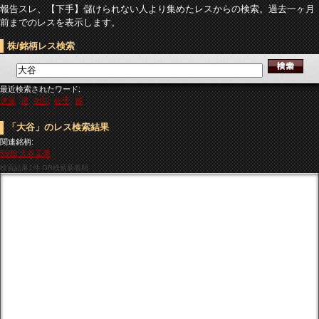
報告スレ、【下手】儲けられない人より集めたレスからの検索。過去一ヶ月
前までのレスを表示します。
株/銘柄レス検索
最近検索されたワード:
決算
運
個別
仕手
難
「大谷」のレス検索結果
関連銘柄:
5939 大谷工業
検索結果
1件 OR検索新着順