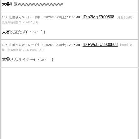
大谷
引退wwwwwwwwwwwwwwww
ID:s2Mqj/7t00808
107 :山師さん＠トレード中 ：2026/08/08(土)
12:36:40
【速報】急騰・
急落銘柄報告スレ19407 より
大谷
役立たず(´・ω・｀)
ID:FWcLrU8900808
106 :山師さん＠トレード中 ：2026/08/08(土)
12:36:38
【速報】急
騰・急落銘柄報告スレ19407 より
大谷
さんサイテー(´・ω・｀)