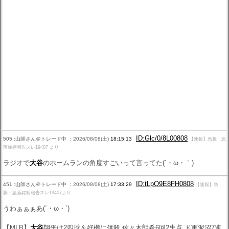
ID:Glc/0/8L00808
505 :山師さん＠トレード中 ：2026/08/08(土)
18:15:13
【速報】急騰・急
落銘柄報告スレ19407 より
ラジオで
大谷
のホームランの角度すごいって言ってた(´・ω・｀)
ID:tLpO9E8FH0808
451 :山師さん＠トレード中 ：2026/08/08(土)
17:33:29
【速報】急
騰・急落銘柄報告スレ19407より
うわぁぁぁあ(´・ω・`)
【MLB】
大谷
翔平は2四球＆好機に併殺 佐々木朗希6回2失点 ド軍泥沼7連