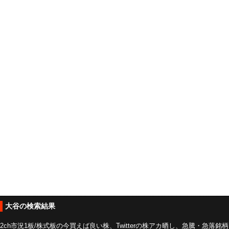
大谷の検索結果
2ch市況1板/株式板の今買えば良い株、Twitterの株アカ晒し、急騰・急落銘柄