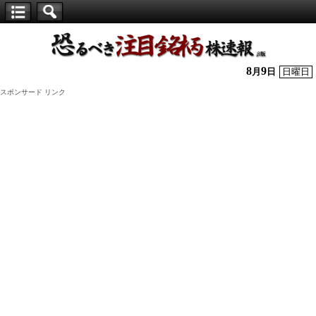
【仕
手
株】
8
9
月
日
日曜日
恐
スポンサード リンク
る
べ
き
注
目
銘
柄
株
速
報