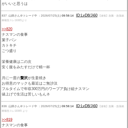
がいいと思うは
ID:LvD8/Jj60
837 :山師さん＠トレード中 ：2026/07/25(土)
09:58:14
【速報】急騰・急落銘
柄報告スレ19365より
>>820
ナスマンの食事
菓子パン
カトキチ
ごつ盛り
栄養健康は二の次
安く腹をみたすだけで精一杯
月に一度の
贅沢
が生姜焼き
お得意のマックも最近はご無沙汰
フルタイムで年収300万円のワープア負け組ナスマン
値上げで生活は苦しいもんネ
ID:LvD8/Jj60
836 :山師さん＠トレード中 ：2026/07/25(土)
09:58:14
【速報】急騰・急落銘
柄報告スレ19365 より
>>819
ナスマンの食事