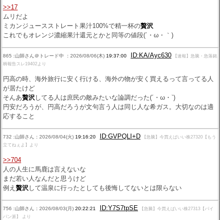
>>17
ムリだよ
ミカンジュースストレート果汁100%で精一杯の
贅沢
これでもオレンジ濃縮果汁還元とかと同等の値段(´・ω・｀)
ID:KA/Ayc630
865 :山師さん＠トレード中 ：2026/08/06(木)
19:37:00
【速報】急騰・急落銘
柄報告スレ19402より
円高の時、海外旅行に安く行ける、海外の物が安く買えるって言ってる人
が居たけど
そんあ
贅沢
してる人は庶民の敵みたいな論調だった(´・ω・`)
円安だろうが、円高だろうが文句言う人は同じ人な希ガス。大切なのは適
応すること
ID:GVPQLI+D
732 :山師さん：2026/08/04(火)
19:16:20
【急騰】今買えばいい株27320【もう
立てねぇよ】より
>>704
人の人生に馬鹿は言えないな
まだ若い人なんだと思うけど
例え
贅沢
して温泉に行ったとしても後悔してないとは限らない
ID:Y7S7tpSE
756 :山師さん：2026/08/03(月)
20:22:21
【急騰】今買えばいい株27313【パイ
パン派】 より