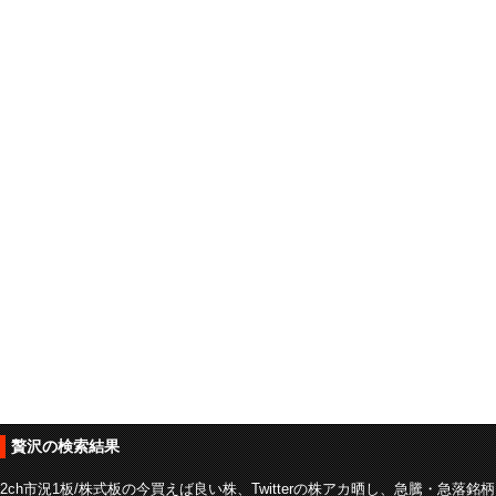
贅沢の検索結果
2ch市況1板/株式板の今買えば良い株、Twitterの株アカ晒し、急騰・急落銘柄