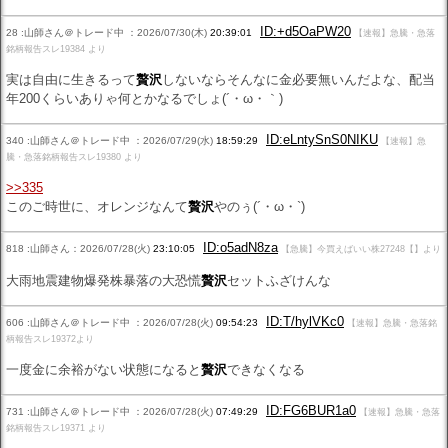
ID:+d5OaPW20
28 :山師さん＠トレード中 ：2026/07/30(木)
20:39:01
【速報】急騰・急落
銘柄報告スレ19384 より
実は自由に生きるって
贅沢
しないならそんなに金必要無いんだよな、配当
年200くらいありゃ何とかなるでしょ(´・ω・｀)
ID:eLntySnS0NIKU
340 :山師さん＠トレード中 ：2026/07/29(水)
18:59:29
【速報】急
騰・急落銘柄報告スレ19380 より
>>335
このご時世に、オレンジなんて
贅沢
やのぅ(´・ω・`)
ID:o5adN8za
818 :山師さん：2026/07/28(火)
23:10:05
【急騰】今買えばいい株27248【】より
大雨地震建物爆発株暴落の大恐慌
贅沢
セットふざけんな
ID:T/hylVKc0
606 :山師さん＠トレード中 ：2026/07/28(火)
09:54:23
【速報】急騰・急落銘
柄報告スレ19372より
一度金に余裕がない状態になると
贅沢
できなくなる
ID:FG6BUR1a0
731 :山師さん＠トレード中 ：2026/07/28(火)
07:49:29
【速報】急騰・急落
銘柄報告スレ19371 より