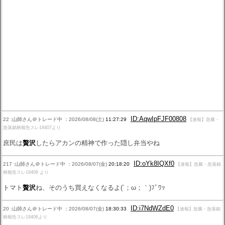
ID:AqwIpFJF00808
22 :山師さん＠トレード中 ：2026/08/08(土)
11:27:29
【速報】急騰・
急落銘柄報告スレ19407より
庶民は
贅沢
したらアカンの精神で作った隠し弁当やね
ID:oYk8IQXf0
217 :山師さん＠トレード中 ：2026/08/07(金)
20:18:20
【速報】急騰・急落銘
柄報告スレ19406 より
トマト
贅沢
ね、そのうち買えなくなるよ(´；ω；｀)ﾌﾞﾜｯ
ID:i7NdWZdE0
20 :山師さん＠トレード中 ：2026/08/07(金)
18:30:33
【速報】急騰・急落銘
柄報告スレ19406より