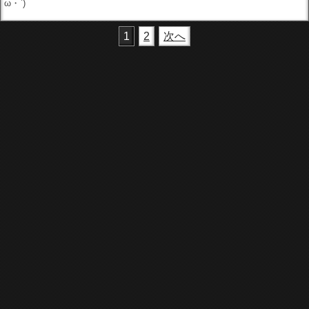
ω・`)
1
2
次へ