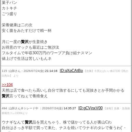
菓子パン
カトキチ
ごつ盛り
栄養健康は二の次
安く腹をみたすだけで精一杯
月に一度の
贅沢
が生姜焼き
お得意のマックも最近はご無沙汰
フルタイムで年収300万円のワープア負け組ナスマン
値上げで生活は苦しいもんネ
ID:qXpCAtBo
115 :山師さん：2026/07/24(金)
21:14:16
【急騰】今買えばいい株27330【死の
白鳥🦢】 より
>>104
天然は店で食べたら高いし自分で漁するにしても泥抜きとか手間かかる
贅沢
言ってねぇで養殖食え
ID:gCVjnxV00
494 :山師さん＠トレード中 ：2026/07/24(金)
14:35:27
【速報】急騰・急落銘
柄報告スレ19364より
ウナギなんて
贅沢
品を買えちゃう、株で儲かってる人が裏山Cわ
自分はさっき半額で買って来た、ナスを焼いてウナギのタレで食うわ(´・