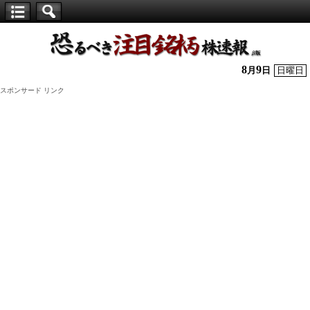
【仕
手
株】
8
9
月
日
日曜日
恐
スポンサード リンク
る
べ
き
注
目
銘
柄
株
速
報