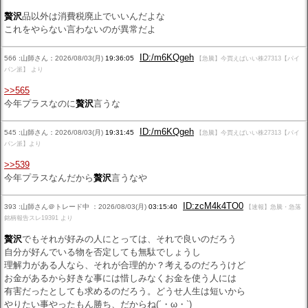
贅沢
品以外は消費税廃止でいいんだよな
これをやらない言わないのが異常だよ
ID:/m6KQgeh
566 :山師さん：2026/08/03(月)
19:36:05
【急騰】今買えばいい株27313【パイ
パン派】 より
>>565
今年プラスなのに
贅沢
言うな
ID:/m6KQgeh
545 :山師さん：2026/08/03(月)
19:31:45
【急騰】今買えばいい株27313【パイ
パン派】より
>>539
今年プラスなんだから
贅沢
言うなや
ID:zcM4k4TO0
393 :山師さん＠トレード中 ：2026/08/03(月)
03:15:40
【速報】急騰・急落
銘柄報告スレ19391 より
贅沢
でもそれが好みの人にとっては、それで良いのだろう
自分が好んでいる物を否定しても無駄でしょうし
理解力がある人なら、それが合理的か？考えるのだろうけど
お金があるから好きな事には惜しみなくお金を使う人には
有害だったとしても求めるのだろう。どうせ人生は短いから
やりたい事やったもん勝ち、だからね(´・ω・`)