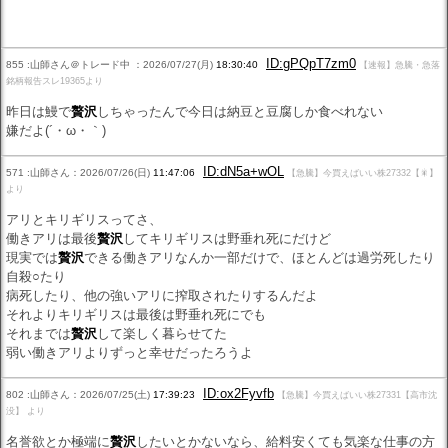
ID:gPQpT7zm0
855 :山師さん＠トレード中 ：2026/07/27(月)
18:30:40
【速報】急騰・急落
銘柄報告スレ19365より
昨日は鰻で
贅沢
しちゃったんで今日は納豆と豆腐しか食べれない
嫌だよ(´・ω・｀)
ID:dN5a+wOL
571 :山師さん：2026/07/26(日)
11:47:06
【急騰】今買えばいい株27332【🎇】
より
アリとキリギリスってさ、
働きアリは最後
贅沢
してキリギリスは野垂れ死にだけど
現実では
贅沢
できる働きアリなんか一部だけで、ほとんどは過労死したり
自殺○たり
病死したり、他の強いアリに搾取されたりするんだよ
それよりキリギリスは最後は野垂れ死にでも
それまでは
贅沢
して楽しく暮らせてた
弱い働きアリよりずっと幸せだったろうよ
ID:ox2Fyvfb
802 :山師さん：2026/07/25(土)
17:39:23
【急騰】今買えばいい株27331【高市沈
没】 より
名誉欲とか極端に
贅沢
したいとかないなら、給料安くても気楽な仕事の方