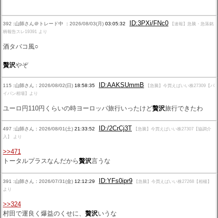
ID:3PXi/FNc0
392 :山師さん＠トレード中 ：2026/08/03(月)
03:05:32
【速報】急騰・急落銘
柄報告スレ19391 より
酒タバコ風○
贅沢
やぞ
ID:AAKSUmmB
115 :山師さん：2026/08/02(日)
18:58:35
【急騰】今買えばいい株27309【パ
イパン相場】より
ユーロ円110円くらいの時ヨーロッパ旅行いったけど
贅沢
旅行できたわ
ID:/2CrCj3T
497 :山師さん：2026/08/01(土)
21:33:52
【急騰】今買えばいい株27307【協調介
入】 より
>>471
トータルプラスなんだから
贅沢
言うな
ID:YFs0ipr9
391 :山師さん：2026/07/31(金)
12:12:29
【急騰】今買えばいい株27268【相楊】
より
>>324
村田で運良く爆益のくせに、
贅沢
いうな