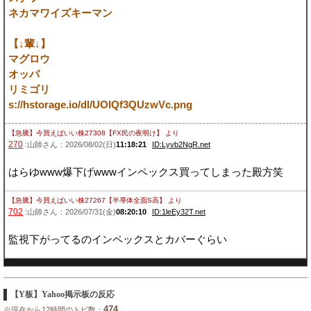
ネカマワイズキーマン
【↓輩↓】
マグロウ
オッパ
リミゴリ
s://hstorage.io/dl/UOlQf3QUzwVc.png
【急騰】今買えばいい株27308【FX民の夜明け】
より
270
:山師さん：2026/08/02(日)
11:18:21
ID:Lyvb2NgR.net
はらゆwww爆下げwwwインペックス買ってしまった殿方笑
【急騰】今買えばいい株27267【半導体全面S高】
より
702
:山師さん：2026/07/31(金)
08:20:10
ID:1leEy32T.net
監視下がってるのインペックスとカバーぐらい
【Y板】Yahoo掲示板の反応
474
※現在から12時間のトピ数：