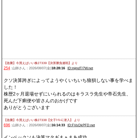
【急騰】今買えばいい株27339【決算勝負連戦】
より
254
:山師さん：2026/08/07(金)
18:28:16
ID:mjmdT/7W.net
クソ決算跨ぎによってようやくいちいち狼狽しない事を学べま
した！
株歴2ヶ月退場せずにいられるのはキラスラ先生や帝石先生、
死んだ下痢便や皆さんのおかげです
ありがとうございます
【急騰】今買えばいい株27338【女子ﾄｲﾚに潜入】
より
696
:山師さん：2026/08/07(金)
16:14:33
ID:FVsOkPFD.net
インペックソも決算マタギまぁまあ成功