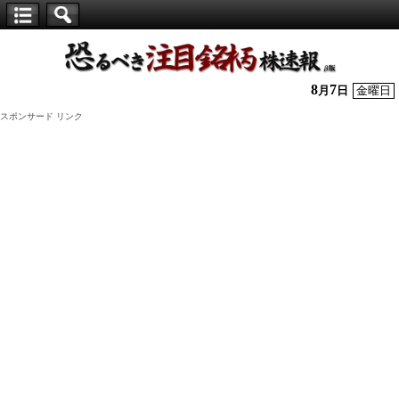
【仕
手
株】
8
7
月
日
金曜日
恐
スポンサード リンク
る
べ
き
注
目
銘
柄
株
速
報