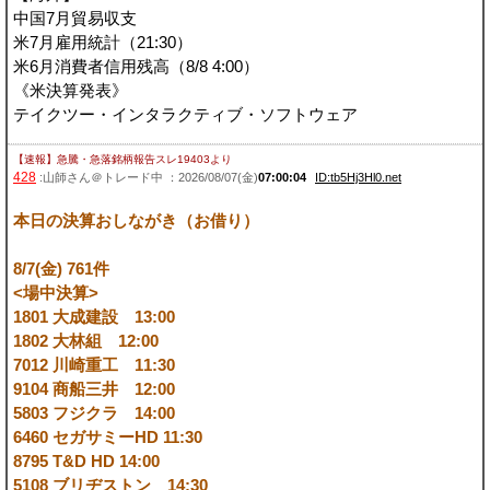
中国7月貿易収支
米7月雇用統計（21:30）
米6月消費者信用残高（8/8 4:00）
《米決算発表》
テイクツー・インタラクティブ・ソフトウェア
【速報】急騰・急落銘柄報告スレ19403
より
428
:山師さん＠トレード中 ：2026/08/07(金)
07:00:04
ID:tb5Hj3Hl0.net
本日の決算おしながき（お借り）
8/7(金) 761件
<場中決算>
1801 大成建設 13:00
1802 大林組 12:00
7012 川崎重工 11:30
9104 商船三井 12:00
5803 フジクラ 14:00
6460 セガサミーHD 11:30
8795 T&D HD 14:00
5108 ブリヂストン 14:30