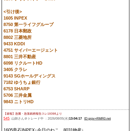
<引け後>
1605 INPEX
8750 第一ライフグループ
6178 日本郵政
8802 三菱地所
9433 KDDI
4751 サイバーエージェント
8801 三井不動産
6098 リクルートHD
3405 クラレ
9143 SGホールディングス
7182 ゆうちょ銀行
6753 SHARP
5706 三井金属
9843 ニトリHD
【速報】急騰・急落銘柄報告スレ19398
より
545
:山師さん＠トレード中 ：2026/08/05(水)
13:04:17
ID:grpv+RMR0.net
1605帝石INPEX↓今日のねこ、8031物産↓