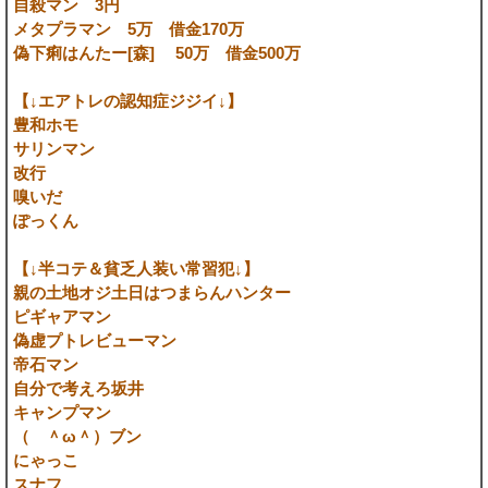
自殺マン 3円
メタプラマン 5万 借金170万
偽下痢はんたー[森] 50万 借金500万
【↓エアトレの認知症ジジイ↓】
豊和ホモ
サリンマン
改行
嗅いだ
ぽっくん
【↓半コテ＆貧乏人装い常習犯↓】
親の土地オジ土日はつまらんハンター
ピギャアマン
偽虚プトレビューマン
帝石マン
自分で考えろ坂井
キャンプマン
（ ＾ω＾）ブン
にゃっこ
スナフ