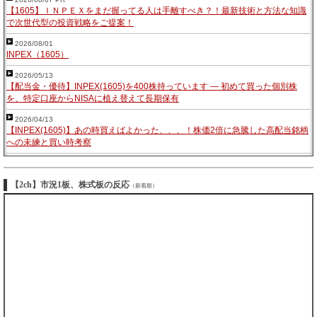
【1605】ＩＮＰＥＸをまだ握ってる人は手離すべき？！最新技術と方法な知識
で次世代型の投資戦略をご提案！
2026/08/01
INPEX（1605）
2026/05/13
【配当金・優待】INPEX(1605)を400株持っています — 初めて買った個別株
を、特定口座からNISAに植え替えて長期保有
2026/04/13
【INPEX(1605)】あの時買えばよかった、、、！株価2倍に急騰した高配当銘柄
への未練と買い時考察
【2ch】市況1板、株式板の反応
（新着順）