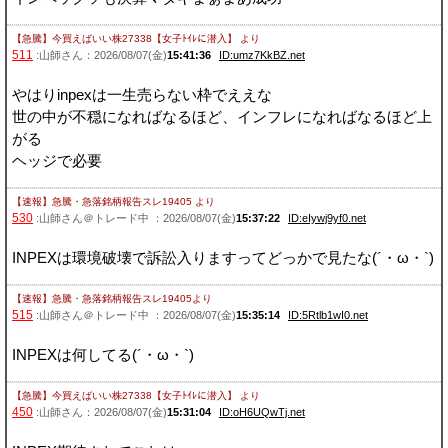
【急騰】今買えばいい株27338【女子ﾄｲﾚに潜入】
より
511
:山師さん：2026/08/07(金)
15:41:36
ID:umz7KkBZ.net
やはりinpexは一生売らない枠でええな
世の中が不穏になればなるほど、インフレになればなるほど上
がる
ヘッジで必要
【速報】急騰・急落銘柄報告スレ19405
より
530
:山師さん＠トレード中 ：2026/08/07(金)
15:37:22
ID:eIywj9yf0.net
INPEXは環境破壊で訴訟入りますってどっかで見たな(´・ω・`)
【速報】急騰・急落銘柄報告スレ19405
より
515
:山師さん＠トレード中 ：2026/08/07(金)
15:35:14
ID:5Rtlb1wI0.net
INPEXは何してる(´・ω・`)
【急騰】今買えばいい株27338【女子ﾄｲﾚに潜入】
より
450
:山師さん：2026/08/07(金)
15:31:04
ID:oH6UQwTj.net