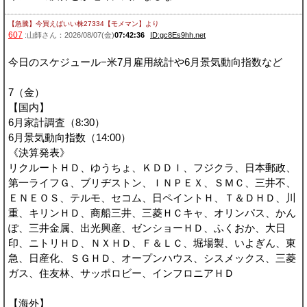
【急騰】今買えばいい株27334【モメマン】
より
607
:山師さん：2026/08/07(金)
07:42:36
ID:gc8Es9hh.net
今日のスケジュール−米7月雇用統計や6月景気動向指数など
7（金）
【国内】
6月家計調査（8:30）
6月景気動向指数（14:00）
《決算発表》
リクルートＨＤ、ゆうちょ、ＫＤＤＩ、フジクラ、日本郵政、
第一ライフＧ、ブリヂストン、ＩＮＰＥＸ、ＳＭＣ、三井不、
ＥＮＥＯＳ、テルモ、セコム、日ペイントＨ、Ｔ＆ＤＨＤ、川
重、キリンＨＤ、商船三井、三菱ＨＣキャ、オリンパス、かん
ぽ、三井金属、出光興産、ゼンショーＨＤ、ふくおか、大日
印、ニトリＨＤ、ＮＸＨＤ、Ｆ＆ＬＣ、堀場製、いよぎん、東
急、日産化、ＳＧＨＤ、オープンハウス、シスメックス、三菱
ガス、住友林、サッポロビー、インフロニアＨＤ
【海外】