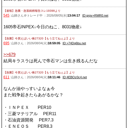
【速報】急騰・急落銘柄報告スレ19398
より
545
:山師さん＠トレード中 ：2026/08/05(水)
13:04:17
ID:grpv+RMR0.net
1605帝石INPEX↓今日のねこ、8031物産↓
【急騰】今買えばいい株27320【もう立てねぇよ】
より
695
:山師さん：2026/08/04(火)
18:59:05
ID:+74Dq6bu.net
>>679
結局キラスラは死んで帝石マンは生き残るんだな
【急騰】今買えばいい株27320【もう立てねぇよ】
より
611
:山師さん：2026/08/04(火)
18:11:46
ID:4EBOz0c4.net
なんか油やっすいよなぁ今
また戦争起きたらあがるかな？
・ＩＮＰＥＸ PER10
・三菱マテリアル PER11
・石油資源開発 PER7.3
・ＥＮＥＯＳ PER8.3