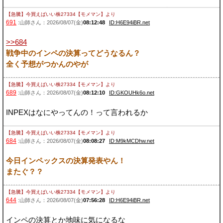
【急騰】今買えばいい株27334【モメマン】
より
691
:山師さん：2026/08/07(金)
08:12:48
ID:H6E94iBR.net
>>684
戦争中のインペの決算ってどうなるん？
全く予想がつかんのやが
【急騰】今買えばいい株27334【モメマン】
より
689
:山師さん：2026/08/07(金)
08:12:10
ID:GKOUHk6o.net
INPEXはなにやってんの！って言われるか
【急騰】今買えばいい株27334【モメマン】
より
684
:山師さん：2026/08/07(金)
08:08:27
ID:M9kMCDhw.net
今日インペックスの決算発表やん！
またぐ？？
【急騰】今買えばいい株27334【モメマン】
より
644
:山師さん：2026/08/07(金)
07:56:28
ID:H6E94iBR.net
インペの決算とか地味に気になるな