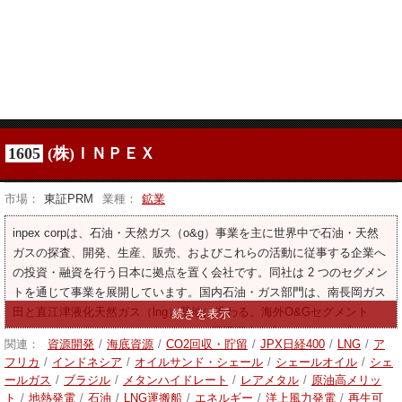
1605
(株)ＩＮＰＥＸ
市場：
東証PRM
業種：
鉱業
inpex corpは、石油・天然ガス（o&g）事業を主に世界中で石油・天然
ガスの探査、開発、生産、販売、およびこれらの活動に従事する企業へ
の投資・融資を行う日本に拠点を置く会社です。同社は 2 つのセグメン
トを通じて事業を展開しています。国内石油・ガス部門は、南長岡ガス
田と直江津液化天然ガス（lng）基地に携わる。海外O&Gセグメント
は、オーストラリアのイクシスとその周辺探査を含むイクシスプロジェ
関連：
資源開発
/
海底資源
/
CO2回収・貯留
/
JPX日経400
/
LNG
/
ア
クトのほか、オーストラリア（イクシスを除く）、東南アジア、ヨーロ
フリカ
/
インドネシア
/
オイルサンド・シェール
/
シェールオイル
/
シェ
ッパ、アブダビでのその他のプロジェクトに携わっています。その他、
ールガス
/
ブラジル
/
メタンハイドレート
/
レアメタル
/
原油高メリッ
ネットゼロ５分野、運輸・マーケティング事業、土木事業も行っており
ト
/
地熱発電
/
石油
/
LNG運搬船
/
エネルギー
/
洋上風力発電
/
再生可