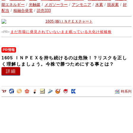
ます。
能エネルギー
/
光触媒
/
メガソーラー
/
アンモニア
/
水素
/
脱炭素
/
好
配当
/
核融合発電
/
読売333
まだ市場に発見されていないまま眠っている大化け候補株
PR情報
1605 ＩＮＰＥＸを持ち続けるのは危険！？リスクを正し
く理解しましょう。今株で勝つためにする事とは？
詳細
時系列