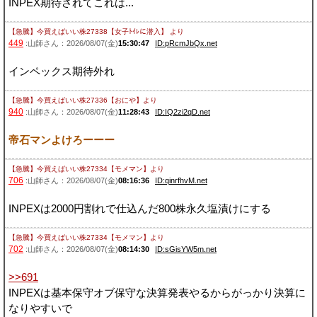
INPEX期待されてこれは...
【急騰】今買えばいい株27338【女子ﾄｲﾚに潜入】
より
449
:山師さん：2026/08/07(金)
15:30:47
ID:pRcmJbQx.net
インペックス期待外れ
【急騰】今買えばいい株27336【おにや】
より
940
:山師さん：2026/08/07(金)
11:28:43
ID:IQ2zi2qD.net
帝石マンよけろーーー
【急騰】今買えばいい株27334【モメマン】
より
706
:山師さん：2026/08/07(金)
08:16:36
ID:qinrfhvM.net
INPEXは2000円割れで仕込んだ800株永久塩漬けにする
【急騰】今買えばいい株27334【モメマン】
より
702
:山師さん：2026/08/07(金)
08:14:30
ID:sGisYW5m.net
>>691
INPEXは基本保守オブ保守な決算発表やるからがっかり決算に
なりやすいで