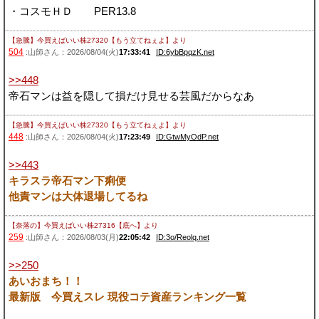
・コスモＨＤ PER13.8
【急騰】今買えばいい株27320【もう立てねぇよ】
より
504
:山師さん：2026/08/04(火)
17:33:41
ID:6ybBpqzK.net
>>448
帝石マンは益を隠して損だけ見せる芸風だからなあ
【急騰】今買えばいい株27320【もう立てねぇよ】
より
448
:山師さん：2026/08/04(火)
17:23:49
ID:GtwMyOdP.net
>>443
キラスラ帝石マン下痢便
他責マンは大体退場してるね
【奈落の】今買えばいい株27316【底へ】
より
259
:山師さん：2026/08/03(月)
22:05:42
ID:3o/Reolq.net
>>250
あいおまち！！
最新版 今買えスレ 現役コテ資産ランキング一覧