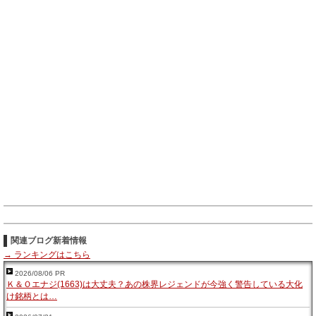
関連ブログ新着情報
→ ランキングはこちら
2026/08/06 PR
Ｋ＆Ｏエナジ(1663)は大丈夫？あの株界レジェンドが今強く警告している大化
け銘柄とは…