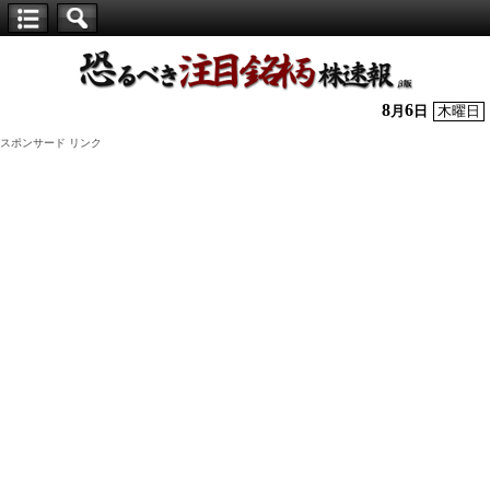
【仕
手
株】
8
6
月
日
木曜日
恐
スポンサード リンク
る
べ
き
注
目
銘
柄
株
速
報