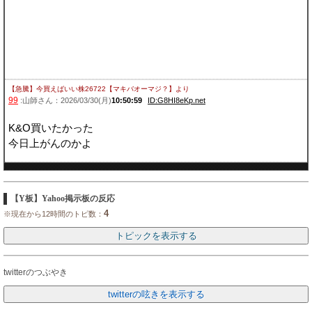
【急騰】今買えばいい株26722【マキバオーマジ？】
より
99
:山師さん：2026/03/30(月)
10:50:59
ID:G8HI8eKp.net
K&O買いたかった
今日上がんのかよ
【Y板】Yahoo掲示板の反応
4
※現在から12時間のトピ数：
twitterのつぶやき