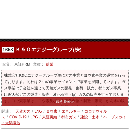
1663
Ｋ＆Ｏエナジーグループ(株)
市場：
東証PRM
業種：
鉱業
株式会社K&Oエナジーグループ主にガス事業とヨウ素事業の運営を行っ
ております。同社は 2 つの事業セグメントで事業を展開しています。ガ
ス事業は子会社を通じて天然ガスの開発・集荷・販売、都市ガス事業、
圧縮天然ガスの製造・販売、液化石油（lp）ガスの販売を行っておりま
す。ヨウ素事業は、ヨウ素及びヨウ素化合物の製造・販売、かん水の販
売を行う。その他の事業は、ガス機器の販売、ガス販売事業に伴う配管
関連：
天然ガス
/
LNG
/
ヨウ素
/
エネルギー
/
コロナウイル
工事、電気事業を行っております。
ス
/
COVID-19
/
LPG
/
東証再編
/
都市ガス
/
建設・土木
/
ペロブスカイ
ト太陽電池