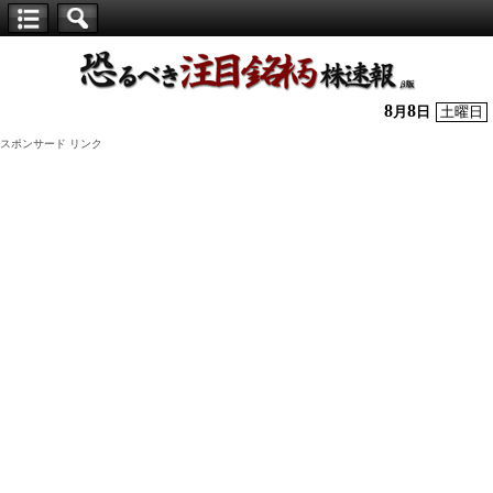
【仕
手
株】
8
8
月
日
土曜日
恐
スポンサード リンク
る
べ
き
注
目
銘
柄
株
速
報