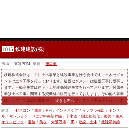
1815
鉄建建設(株)
市場：
東証PRM
業種：
建設業
鉄建株式会社は、主に土木事業と建設事業を行う会社です。土木セグメ
ントは土木工事を行っております。建設セグメントは建設工事に従事し
ます。不動産事業は住宅・土地開発関連事業を行っております。付属事
業は土木工事に関連する資機材の販売を行っております。その他の事業
は、スポーツ施設の運営やプライベートファイナンス事業等を行ってお
ります。
関連：
ゼネコン
/
鉄道
/
PFI
/
インドネシア
/
インフラ輸出
/
トンネ
ル
/
マンション
/
リニア中央新幹線
/
下水道
/
国土強靱化
/
復興
/
東京
オリンピック
/
道路
/
防災
/
大阪万博
/
JR
/
建設・土木
/
北陸新幹線