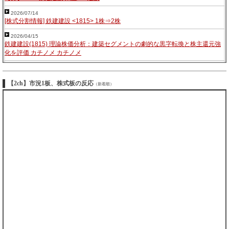
2026/07/14
[株式分割情報] 鉄建建設 <1815> 1株⇒2株
2026/04/15
鉄建建設(1815) 理論株価分析：建築セグメントの劇的な黒字転換と株主還元強
化を評価 カチノメ カチノメ
【2ch】市況1板、株式板の反応
（新着順）