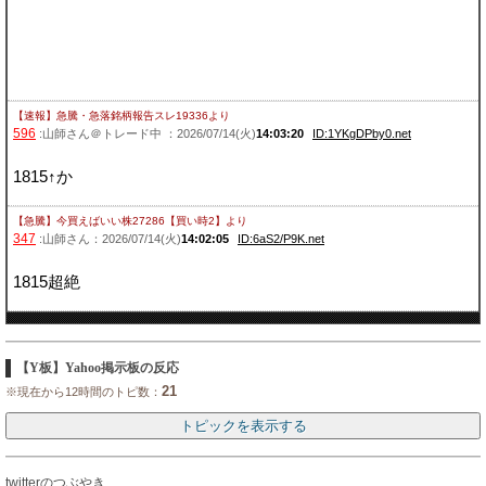
【速報】急騰・急落銘柄報告スレ19336
より
596
:山師さん＠トレード中 ：2026/07/14(火)
14:03:20
ID:1YKgDPby0.net
1815↑か
【急騰】今買えばいい株27286【買い時2】
より
347
:山師さん：2026/07/14(火)
14:02:05
ID:6aS2/P9K.net
1815超絶
【Y板】Yahoo掲示板の反応
21
※現在から12時間のトピ数：
twitterのつぶやき