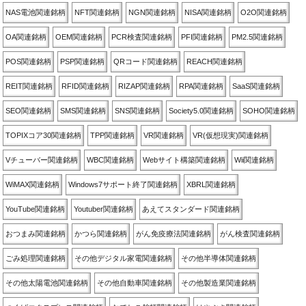
NAS電池関連銘柄
NFT関連銘柄
NGN関連銘柄
NISA関連銘柄
O2O関連銘柄
OA関連銘柄
OEM関連銘柄
PCR検査関連銘柄
PFI関連銘柄
PM2.5関連銘柄
POS関連銘柄
PSP関連銘柄
QRコード関連銘柄
REACH関連銘柄
REIT関連銘柄
RFID関連銘柄
RIZAP関連銘柄
RPA関連銘柄
SaaS関連銘柄
SEO関連銘柄
SMS関連銘柄
SNS関連銘柄
Society5.0関連銘柄
SOHO関連銘柄
TOPIXコア30関連銘柄
TPP関連銘柄
VR関連銘柄
VR(仮想現実)関連銘柄
Vチューバー関連銘柄
WBC関連銘柄
Webサイト構築関連銘柄
Wii関連銘柄
WiMAX関連銘柄
Windows7サポート終了関連銘柄
XBRL関連銘柄
YouTube関連銘柄
Youtuber関連銘柄
あえてスタンダード関連銘柄
おつまみ関連銘柄
かつら関連銘柄
がん免疫療法関連銘柄
がん検査関連銘柄
ごみ処理関連銘柄
その他デジタル家電関連銘柄
その他半導体関連銘柄
その他太陽電池関連銘柄
その他自動車関連銘柄
その他製造業関連銘柄