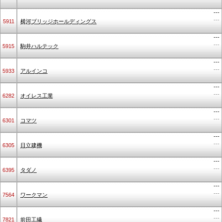
---
---
5911
横河ブリッジホールディングス
---
---
5915
駒井ハルテック
---
---
5933
アルインコ
---
---
6282
オイレス工業
---
---
6301
コマツ
---
---
6305
日立建機
---
---
6395
タダノ
---
---
7564
ワークマン
---
---
7821
前田工繊