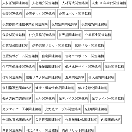
人材派遣関連銘柄
人材紹介関連銘柄
人材育成関連銘柄
人生100年時代関連銘柄
介護関連銘柄
介護テック関連銘柄
介護ロボット関連銘柄
仮想移動体通信事業者関連銘柄
仮想空間関連銘柄
仮想通貨関連銘柄
仮設材関連銘柄
仲介貿易関連銘柄
任天堂関連銘柄
企業再生関連銘柄
企業研修関連銘柄
伊勢志摩サミット関連銘柄
伝動ベルト関連銘柄
位置情報ゲーム関連銘柄
住宅関連銘柄
住宅エコポイント関連銘柄
住宅設備機器関連銘柄
作業服関連銘柄
価格比較サイト関連銘柄
保険関連銘柄
信号関連銘柄
信用リスク保証関連銘柄
倉庫関連銘柄
個人消費関連銘柄
個別指導塾関連銘柄
健康・機能性食品関連銘柄
債権流動化関連銘柄
働き方改革関連銘柄
元号関連銘柄
光デバイス関連銘柄
光ファイバー関連銘柄
光ファイバー工事関連銘柄
光海底ケーブル関連銘柄
光触媒関連銘柄
全固体電池関連銘柄
公共投資関連銘柄
公衆無線LAN関連銘柄
内装関連銘柄
内食関連銘柄
円安メリット関連銘柄
円高メリット関連銘柄