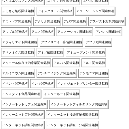
つくばエクスプレス関連銘柄
なでしこ銘柄関連銘柄
はやぶさ関連銘柄
ふるさと納税関連銘柄
アイスクリーム関連銘柄
アウトソーシング関連銘柄
アウトドア関連銘柄
アクリル関連銘柄
アジア関連銘柄
アスベスト対策関連銘柄
アップル関連銘柄
アニメ関連銘柄
アニメーション関連銘柄
アパレル関連銘柄
アフィリエイト関連銘柄
アフィリエイト広告関連銘柄
アフリカ関連銘柄
アベノミクス関連銘柄
アミノ酸関連銘柄
アミューズメント関連銘柄
アルコール依存症治療薬関連銘柄
アルバム関連銘柄
アルミ関連銘柄
アルミニウム関連銘柄
アンチエイジング関連銘柄
アンモニア関連銘柄
イベント関連銘柄
インキ関連銘柄
インクジェットプリンター関連銘柄
インスタント食品関連銘柄
インターネット関連銘柄
インターネットカフェ関連銘柄
インターネットフィルタリング関連銘柄
インターネット広告関連銘柄
インターネット接続事業者関連銘柄
インターネット調査関連銘柄
インターネット調査・分析関連銘柄