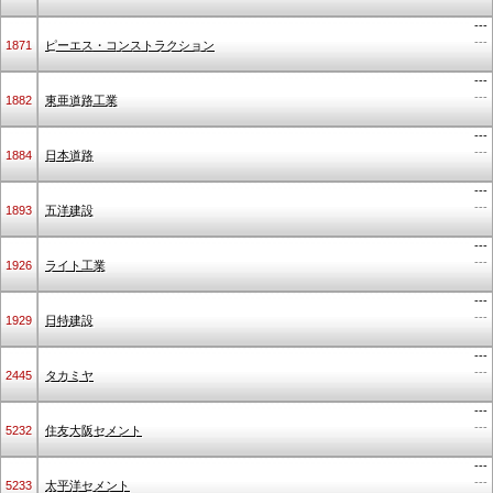
---
---
1871
ピーエス・コンストラクション
---
---
1882
東亜道路工業
---
---
1884
日本道路
---
---
1893
五洋建設
---
---
1926
ライト工業
---
---
1929
日特建設
---
---
2445
タカミヤ
---
---
5232
住友大阪セメント
---
---
5233
太平洋セメント