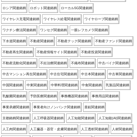
ロシア関連銘柄
ロボット関連銘柄
ローカル5G関連銘柄
ワイヤレス充電関連銘柄
ワイヤレス給電関連銘柄
ワイヤロープ関連銘柄
ワクチン療法関連銘柄
ワンセグ関連銘柄
一眼レフカメラ関連銘柄
下水道関連銘柄
不動産関連銘柄
不動産テック関連銘柄
不動産ファンド関連銘柄
不動産再生関連銘柄
不動産情報サイト関連銘柄
不動産投資関連銘柄
不動産流動化関連銘柄
不妊治療関連銘柄
不織布関連銘柄
中古バイク関連銘柄
中古マンション再生関連銘柄
中古住宅関連銘柄
中古本関連銘柄
中古車関連銘柄
中国関連銘柄
中東関連銘柄
中華料理関連銘柄
中食関連銘柄
乳製品関連銘柄
乳酸菌関連銘柄
予防医療関連銘柄
事務機器関連銘柄
事務用品関連銘柄
事業承継関連銘柄
事業者向けノンバンク関連銘柄
亜鉛関連銘柄
京都銘柄関連銘柄
人工呼吸器関連銘柄
人工知能関連銘柄
人工知能(AI)関連銘柄
人工肉関連銘柄
人工臓器・器官・皮膚関連銘柄
人工透析関連銘柄
人材関連銘柄