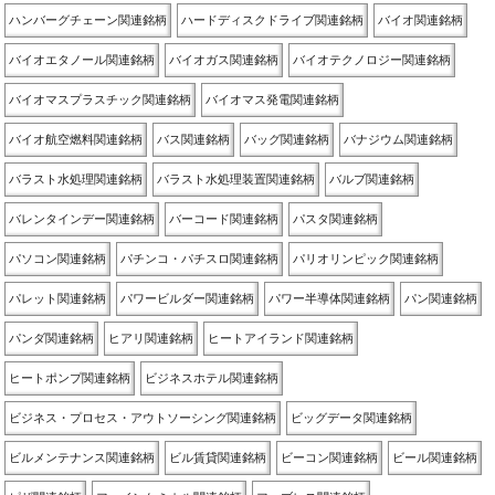
ハンバーグチェーン関連銘柄
ハードディスクドライブ関連銘柄
バイオ関連銘柄
バイオエタノール関連銘柄
バイオガス関連銘柄
バイオテクノロジー関連銘柄
バイオマスプラスチック関連銘柄
バイオマス発電関連銘柄
バイオ航空燃料関連銘柄
バス関連銘柄
バッグ関連銘柄
バナジウム関連銘柄
バラスト水処理関連銘柄
バラスト水処理装置関連銘柄
バルブ関連銘柄
バレンタインデー関連銘柄
バーコード関連銘柄
パスタ関連銘柄
パソコン関連銘柄
パチンコ・パチスロ関連銘柄
パリオリンピック関連銘柄
パレット関連銘柄
パワービルダー関連銘柄
パワー半導体関連銘柄
パン関連銘柄
パンダ関連銘柄
ヒアリ関連銘柄
ヒートアイランド関連銘柄
ヒートポンプ関連銘柄
ビジネスホテル関連銘柄
ビジネス・プロセス・アウトソーシング関連銘柄
ビッグデータ関連銘柄
ビルメンテナンス関連銘柄
ビル賃貸関連銘柄
ビーコン関連銘柄
ビール関連銘柄