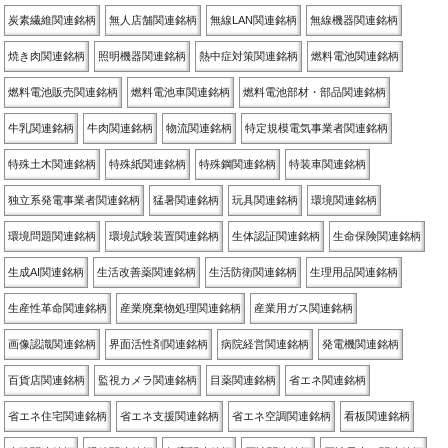
炭素繊維関連銘柄
無人店舗関連銘柄
無線LAN関連銘柄
無線機器関連銘柄
焼き肉関連銘柄
照明機器関連銘柄
熱中症対策関連銘柄
燃料電池関連銘柄
燃料電池販売関連銘柄
燃料電池車関連銘柄
燃料電池部材・部品関連銘柄
牛乳関連銘柄
牛肉関連銘柄
物流関連銘柄
特定規模電気事業者関連銘柄
特殊土木関連銘柄
特殊紙関連銘柄
特殊鋼関連銘柄
特装車関連銘柄
独立系発電事業者関連銘柄
猛暑関連銘柄
玩具関連銘柄
環境関連銘柄
環境問題関連銘柄
環境試験装置関連銘柄
生体認証関連銘柄
生命保険関連銘柄
生成AI関連銘柄
生活改善薬関連銘柄
生活防衛関連銘柄
生理用品関連銘柄
生産性革命関連銘柄
産業廃棄物処理関連銘柄
産業用ガス関連銘柄
画像認識関連銘柄
界面活性剤関連銘柄
病院経営関連銘柄
発電機関連銘柄
百貨店関連銘柄
監視カメラ関連銘柄
目薬関連銘柄
省エネ関連銘柄
省エネ住宅関連銘柄
省エネ支援関連銘柄
省エネ空調関連銘柄
看板関連銘柄