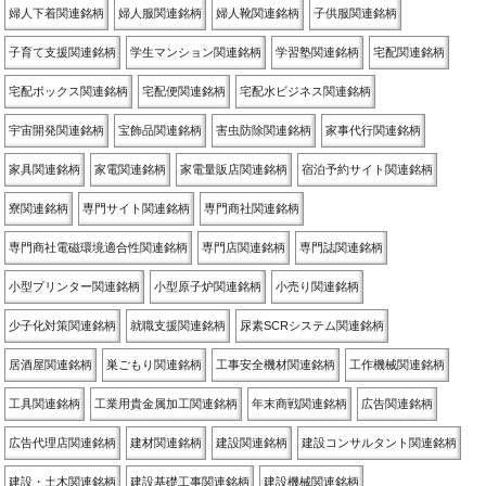
婦人下着関連銘柄
婦人服関連銘柄
婦人靴関連銘柄
子供服関連銘柄
子育て支援関連銘柄
学生マンション関連銘柄
学習塾関連銘柄
宅配関連銘柄
宅配ボックス関連銘柄
宅配便関連銘柄
宅配水ビジネス関連銘柄
宇宙開発関連銘柄
宝飾品関連銘柄
害虫防除関連銘柄
家事代行関連銘柄
家具関連銘柄
家電関連銘柄
家電量販店関連銘柄
宿泊予約サイト関連銘柄
寮関連銘柄
専門サイト関連銘柄
専門商社関連銘柄
専門商社電磁環境適合性関連銘柄
専門店関連銘柄
専門誌関連銘柄
小型プリンター関連銘柄
小型原子炉関連銘柄
小売り関連銘柄
少子化対策関連銘柄
就職支援関連銘柄
尿素SCRシステム関連銘柄
居酒屋関連銘柄
巣ごもり関連銘柄
工事安全機材関連銘柄
工作機械関連銘柄
工具関連銘柄
工業用貴金属加工関連銘柄
年末商戦関連銘柄
広告関連銘柄
広告代理店関連銘柄
建材関連銘柄
建設関連銘柄
建設コンサルタント関連銘柄
建設・土木関連銘柄
建設基礎工事関連銘柄
建設機械関連銘柄