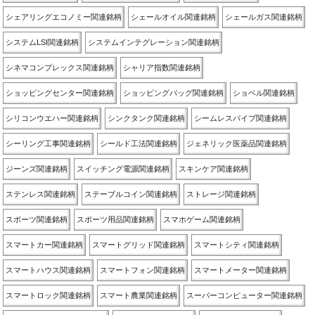
シェアリングエコノミー関連銘柄
シェールオイル関連銘柄
シェールガス関連銘柄
システムLSI関連銘柄
システムインテグレーション関連銘柄
シネマコンプレックス関連銘柄
シャリア指数関連銘柄
ショッピングセンター関連銘柄
ショッピングバッグ関連銘柄
ショベル関連銘柄
シリコンウエハー関連銘柄
シンクタンク関連銘柄
シームレスパイプ関連銘柄
シーリング工事関連銘柄
シールド工法関連銘柄
ジェネリック医薬品関連銘柄
ジーンズ関連銘柄
スイッチング電源関連銘柄
スキンケア関連銘柄
ステンレス関連銘柄
ステーブルコイン関連銘柄
ストレージ関連銘柄
スポーツ関連銘柄
スポーツ用品関連銘柄
スマホゲーム関連銘柄
スマートカー関連銘柄
スマートグリッド関連銘柄
スマートシティ関連銘柄
スマートハウス関連銘柄
スマートフォン関連銘柄
スマートメーター関連銘柄
スマートロック関連銘柄
スマート農業関連銘柄
スーパーコンピューター関連銘柄