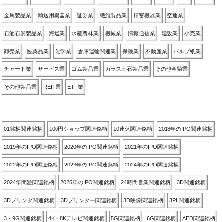
金属製品業
輸送用機器業
証券業
繊維製品業
精密機器業
空運業
石油石炭製品業
海運業
水産農林業
機械業
情報通信業
建設業
小売業
卸売業
医薬品業
化学業
倉庫運輸関連業
保険業
不動産業
パルプ紙業
チャート業
サービス業
ゴム製品業
ガラス土石製品業
その他金融業
その他製品業
REIT業
ETF業
関連銘柄別
01銘柄関連銘柄
100円ショップ関連銘柄
10連休関連銘柄
2018年のIPO関連銘柄
2019年のIPO関連銘柄
2020年のIPO関連銘柄
2021年のIPO関連銘柄
2022年のIPO関連銘柄
2023年のIPO関連銘柄
2024年のIPO関連銘柄
2024年問題関連銘柄
2025年のIPO関連銘柄
24時間営業関連銘柄
3D関連銘柄
3Dプリンタ関連銘柄
3Dプリンター関連銘柄
3D映像関連銘柄
3PL関連銘柄
3・9G関連銘柄
4K・8Kテレビ関連銘柄
5G関連銘柄
6G関連銘柄
AED関連銘柄