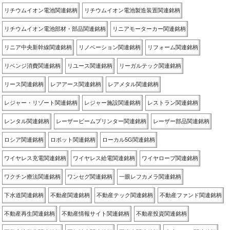
リチウムイオン電池関連銘柄
リチウムイオン電池製造装置関連銘柄
リチウムイオン電池部材・部品関連銘柄
リニアモーターカー関連銘柄
リニア中央新幹線関連銘柄
リノベーション関連銘柄
リフォーム関連銘柄
リベンジ消費関連銘柄
リユース関連銘柄
リーガルテック関連銘柄
リース関連銘柄
レアアース関連銘柄
レアメタル関連銘柄
レジャー・リゾート関連銘柄
レジャー施設関連銘柄
レストラン関連銘柄
レンタル関連銘柄
レーザービームプリンター関連銘柄
レーザー部品関連銘柄
ロシア関連銘柄
ロボット関連銘柄
ローカル5G関連銘柄
ワイヤレス充電関連銘柄
ワイヤレス給電関連銘柄
ワイヤロープ関連銘柄
ワクチン療法関連銘柄
ワンセグ関連銘柄
一眼レフカメラ関連銘柄
下水道関連銘柄
不動産関連銘柄
不動産テック関連銘柄
不動産ファンド関連銘柄
不動産再生関連銘柄
不動産情報サイト関連銘柄
不動産投資関連銘柄