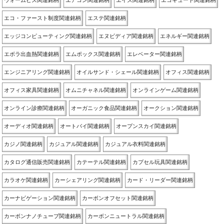
ウォームビズ関連銘柄
エアコン関連銘柄
エイズ関連銘柄
エコキュート関連銘柄
エコ・ファースト制度関連銘柄
エステ関連銘柄
エッジコンピューティング関連銘柄
エヌビディア関連銘柄
エネルギー関連銘柄
エボラ出血熱関連銘柄
エムポックス関連銘柄
エレベーター関連銘柄
エンジニアリング関連銘柄
オイルサンド・シェール関連銘柄
オフィス関連銘柄
オフィス家具関連銘柄
オムニチャネル関連銘柄
オンラインゲーム関連銘柄
オンライン診療関連銘柄
オーガニック食品関連銘柄
オークション関連銘柄
オーディオ関連銘柄
オートバイ関連銘柄
オープンスカイ関連銘柄
カジノ関連銘柄
カジュアル関連銘柄
カジュアル衣料関連銘柄
カタログ通信販売関連銘柄
カテーテル関連銘柄
カプセル玩具関連銘柄
カラオケ関連銘柄
カーシェアリング関連銘柄
カード・リーダー関連銘柄
カーナビゲーション関連銘柄
カーボンオフセット関連銘柄
カーボンナノチューブ関連銘柄
カーボンニュートラル関連銘柄