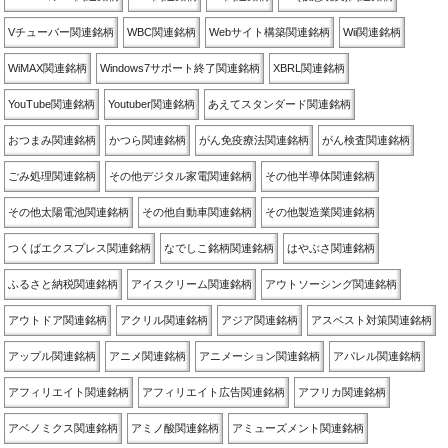
Vチューバー関連銘柄
WBC関連銘柄
Webサイト構築関連銘柄
Wii関連銘柄
WiMAX関連銘柄
Windows7サポート終了関連銘柄
XBRL関連銘柄
YouTube関連銘柄
Youtuber関連銘柄
あえてスタンダード関連銘柄
おつまみ関連銘柄
かつら関連銘柄
がん免疫療法関連銘柄
がん検査関連銘柄
ごみ処理関連銘柄
その他デジタル家電関連銘柄
その他半導体関連銘柄
その他太陽電池関連銘柄
その他自動車関連銘柄
その他製造業関連銘柄
つくばエクスプレス関連銘柄
なでしこ銘柄関連銘柄
はやぶさ関連銘柄
ふるさと納税関連銘柄
アイスクリーム関連銘柄
アウトソーシング関連銘柄
アウトドア関連銘柄
アクリル関連銘柄
アジア関連銘柄
アスベスト対策関連銘柄
アップル関連銘柄
アニメ関連銘柄
アニメーション関連銘柄
アパレル関連銘柄
アフィリエイト関連銘柄
アフィリエイト広告関連銘柄
アフリカ関連銘柄
アベノミクス関連銘柄
アミノ酸関連銘柄
アミューズメント関連銘柄