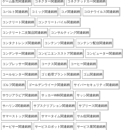
ゲーム販売関連銘柄
コネクター関連銘柄
コネクテッドカー関連銘柄
コバルト関連銘柄
コミック関連銘柄
コメ関連銘柄
コロナウイルス関連銘柄
コンクリート関連銘柄
コンクリートパイル関連銘柄
コンクリート二次製品関連銘柄
コンサルティング関連銘柄
コンタクトレンズ関連銘柄
コンテンツ関連銘柄
コンテンツ配信関連銘柄
コンデンサー関連銘柄
コンビニエンスストア関連銘柄
コンピューター関連銘柄
コンプレッサー関連銘柄
コークス関連銘柄
コーヒー関連銘柄
コールセンター関連銘柄
ゴミ処理プラント関連銘柄
ゴム関連銘柄
ゴルフ関連銘柄
ゴールデンウイーク関連銘柄
サイバーセキュリティ関連銘柄
サウジアラビア関連銘柄
サッカーW杯関連銘柄
サッシ関連銘柄
サハリン2関連銘柄
サブスクリプション関連銘柄
サブリース関連銘柄
サマーストック関連銘柄
サマータイム関連銘柄
サル痘関連銘柄
サービサー関連銘柄
サービスロボット関連銘柄
サービス業関連銘柄