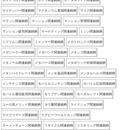
ポストコロナ関連銘柄
ポンプ関連銘柄
ポータルサイト関連銘柄
マイナンバー関連銘柄
マグネシウム電池関連銘柄
マスク関連銘柄
マラソン関連銘柄
マンション関連銘柄
マンション管理関連銘柄
マンション販売関連銘柄
マーケティング関連銘柄
ミシン関連銘柄
ミドリムシ関連銘柄
ミャンマー関連銘柄
メカトロニクス関連銘柄
メガソーラー関連銘柄
メガバンク関連銘柄
メキシコ関連銘柄
メタノール関連銘柄
メタバース関連銘柄
メタボリック対策関連銘柄
メタンハイドレート関連銘柄
メッキ薬品関連銘柄
メンタルヘルス関連銘柄
メンテナンス関連銘柄
モバイルコンテンツ関連銘柄
モバイル広告関連銘柄
モバイル通信販売関連銘柄
モリブデン関連銘柄
モーダルシフト関連銘柄
ユーロ高メリット関連銘柄
ヨウ素関連銘柄
ライドシェア関連銘柄
ライブコマース関連銘柄
ラグビーワールドカップ関連銘柄
ラーメンチェーン関連銘柄
リサイクル関連銘柄
リスキリング関連銘柄