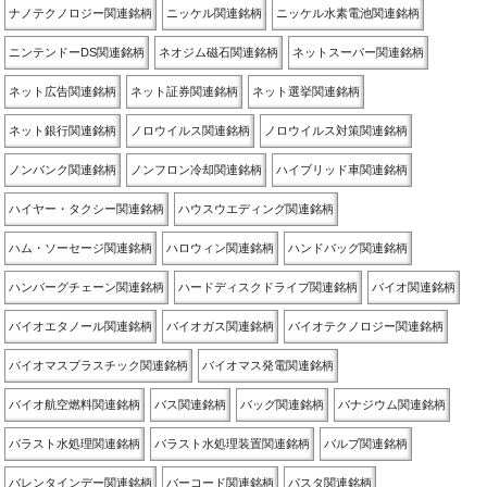
ナノテクノロジー関連銘柄
ニッケル関連銘柄
ニッケル水素電池関連銘柄
ニンテンドーDS関連銘柄
ネオジム磁石関連銘柄
ネットスーパー関連銘柄
ネット広告関連銘柄
ネット証券関連銘柄
ネット選挙関連銘柄
ネット銀行関連銘柄
ノロウイルス関連銘柄
ノロウイルス対策関連銘柄
ノンバンク関連銘柄
ノンフロン冷却関連銘柄
ハイブリッド車関連銘柄
ハイヤー・タクシー関連銘柄
ハウスウエディング関連銘柄
ハム・ソーセージ関連銘柄
ハロウィン関連銘柄
ハンドバッグ関連銘柄
ハンバーグチェーン関連銘柄
ハードディスクドライブ関連銘柄
バイオ関連銘柄
バイオエタノール関連銘柄
バイオガス関連銘柄
バイオテクノロジー関連銘柄
バイオマスプラスチック関連銘柄
バイオマス発電関連銘柄
バイオ航空燃料関連銘柄
バス関連銘柄
バッグ関連銘柄
バナジウム関連銘柄
バラスト水処理関連銘柄
バラスト水処理装置関連銘柄
バルブ関連銘柄
バレンタインデー関連銘柄
バーコード関連銘柄
パスタ関連銘柄