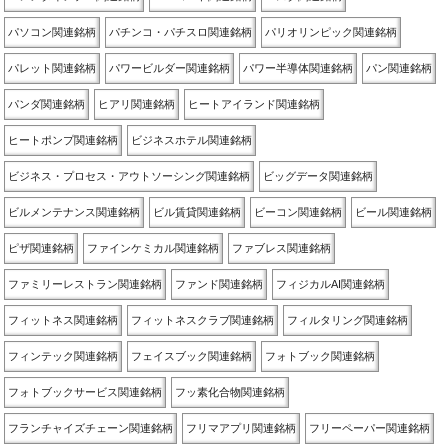
パソコン関連銘柄
パチンコ・パチスロ関連銘柄
パリオリンピック関連銘柄
パレット関連銘柄
パワービルダー関連銘柄
パワー半導体関連銘柄
パン関連銘柄
パンダ関連銘柄
ヒアリ関連銘柄
ヒートアイランド関連銘柄
ヒートポンプ関連銘柄
ビジネスホテル関連銘柄
ビジネス・プロセス・アウトソーシング関連銘柄
ビッグデータ関連銘柄
ビルメンテナンス関連銘柄
ビル賃貸関連銘柄
ビーコン関連銘柄
ビール関連銘柄
ピザ関連銘柄
ファインケミカル関連銘柄
ファブレス関連銘柄
ファミリーレストラン関連銘柄
ファンド関連銘柄
フィジカルAI関連銘柄
フィットネス関連銘柄
フィットネスクラブ関連銘柄
フィルタリング関連銘柄
フィンテック関連銘柄
フェイスブック関連銘柄
フォトブック関連銘柄
フォトブックサービス関連銘柄
フッ素化合物関連銘柄
フランチャイズチェーン関連銘柄
フリマアプリ関連銘柄
フリーペーパー関連銘柄