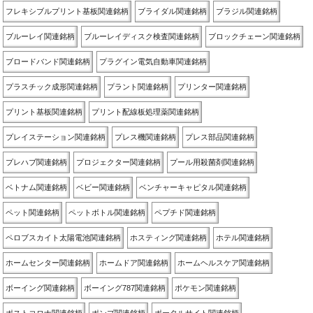
フレキシブルプリント基板関連銘柄
ブライダル関連銘柄
ブラジル関連銘柄
ブルーレイ関連銘柄
ブルーレイディスク検査関連銘柄
ブロックチェーン関連銘柄
ブロードバンド関連銘柄
プラグイン電気自動車関連銘柄
プラスチック成形関連銘柄
プラント関連銘柄
プリンター関連銘柄
プリント基板関連銘柄
プリント配線板処理薬関連銘柄
プレイステーション関連銘柄
プレス機関連銘柄
プレス部品関連銘柄
プレハブ関連銘柄
プロジェクター関連銘柄
プール用殺菌剤関連銘柄
ベトナム関連銘柄
ベビー関連銘柄
ベンチャーキャピタル関連銘柄
ペット関連銘柄
ペットボトル関連銘柄
ペプチド関連銘柄
ペロブスカイト太陽電池関連銘柄
ホスティング関連銘柄
ホテル関連銘柄
ホームセンター関連銘柄
ホームドア関連銘柄
ホームヘルスケア関連銘柄
ボーイング関連銘柄
ボーイング787関連銘柄
ポケモン関連銘柄