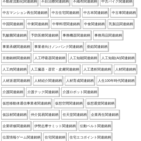
不動産流動化関連銘柄
不妊治療関連銘柄
不織布関連銘柄
中古バイク関連銘柄
中古マンション再生関連銘柄
中古住宅関連銘柄
中古本関連銘柄
中古車関連銘柄
中国関連銘柄
中東関連銘柄
中華料理関連銘柄
中食関連銘柄
乳製品関連銘柄
乳酸菌関連銘柄
予防医療関連銘柄
事務機器関連銘柄
事務用品関連銘柄
事業承継関連銘柄
事業者向けノンバンク関連銘柄
亜鉛関連銘柄
京都銘柄関連銘柄
人工呼吸器関連銘柄
人工知能関連銘柄
人工知能(AI)関連銘柄
人工肉関連銘柄
人工臓器・器官・皮膚関連銘柄
人工透析関連銘柄
人材関連銘柄
人材派遣関連銘柄
人材紹介関連銘柄
人材育成関連銘柄
人生100年時代関連銘柄
介護関連銘柄
介護テック関連銘柄
介護ロボット関連銘柄
仮想移動体通信事業者関連銘柄
仮想空間関連銘柄
仮想通貨関連銘柄
仮設材関連銘柄
仲介貿易関連銘柄
任天堂関連銘柄
企業再生関連銘柄
企業研修関連銘柄
伊勢志摩サミット関連銘柄
伝動ベルト関連銘柄
位置情報ゲーム関連銘柄
住宅関連銘柄
住宅エコポイント関連銘柄