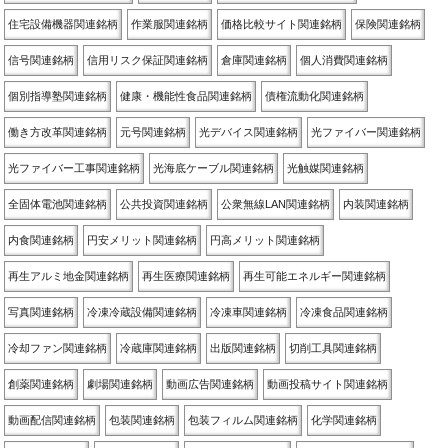
住宅設備機器関連銘柄
作業服関連銘柄
価格比較サイト関連銘柄
保険関連銘柄
信号関連銘柄
信用リスク保証関連銘柄
倉庫関連銘柄
個人消費関連銘柄
個別指導塾関連銘柄
健康・機能性食品関連銘柄
債権流動化関連銘柄
働き方改革関連銘柄
元号関連銘柄
光デバイス関連銘柄
光ファイバー関連銘柄
光ファイバー工事関連銘柄
光海底ケーブル関連銘柄
光触媒関連銘柄
全固体電池関連銘柄
公共投資関連銘柄
公衆無線LAN関連銘柄
内装関連銘柄
内食関連銘柄
円安メリット関連銘柄
円高メリット関連銘柄
再生アルミ地金関連銘柄
再生医療関連銘柄
再生可能エネルギー関連銘柄
写真関連銘柄
冷凍冷蔵設備関連銘柄
冷凍車関連銘柄
冷凍食品関連銘柄
冷却ファン関連銘柄
冷蔵庫関連銘柄
出版関連銘柄
切削工具関連銘柄
創薬関連銘柄
劇場関連銘柄
動画広告関連銘柄
動画投稿サイト関連銘柄
動画配信関連銘柄
包装関連銘柄
包装フィルム関連銘柄
化学関連銘柄