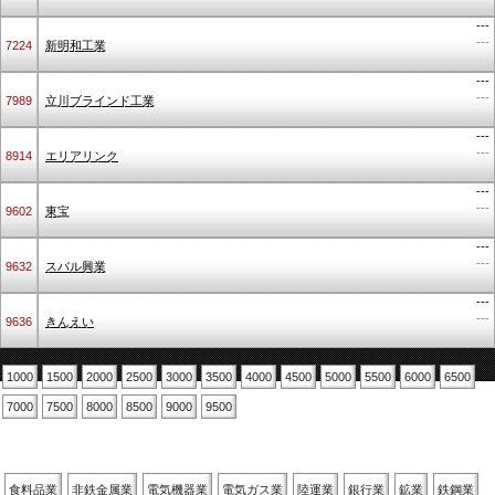
---
---
7224
新明和工業
---
---
7989
立川ブラインド工業
---
---
8914
エリアリンク
---
---
9602
東宝
---
---
9632
スバル興業
---
---
9636
きんえい
1000
1500
2000
2500
3000
3500
4000
4500
5000
5500
6000
6500
7000
7500
8000
8500
9000
9500
業種別
食料品業
非鉄金属業
電気機器業
電気ガス業
陸運業
銀行業
鉱業
鉄鋼業