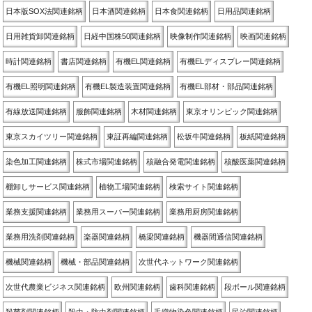
日本版SOX法関連銘柄
日本酒関連銘柄
日本食関連銘柄
日用品関連銘柄
日用雑貨卸関連銘柄
日経中国株50関連銘柄
映像制作関連銘柄
映画関連銘柄
時計関連銘柄
書店関連銘柄
有機EL関連銘柄
有機ELディスプレー関連銘柄
有機EL照明関連銘柄
有機EL製造装置関連銘柄
有機EL部材・部品関連銘柄
有線放送関連銘柄
服飾関連銘柄
木材関連銘柄
東京オリンピック関連銘柄
東京スカイツリー関連銘柄
東証再編関連銘柄
松坂牛関連銘柄
板紙関連銘柄
染色加工関連銘柄
株式市場関連銘柄
核融合発電関連銘柄
核酸医薬関連銘柄
棚卸しサービス関連銘柄
植物工場関連銘柄
検索サイト関連銘柄
業務支援関連銘柄
業務用スーパー関連銘柄
業務用厨房関連銘柄
業務用洗剤関連銘柄
楽器関連銘柄
橋梁関連銘柄
機器間通信関連銘柄
機械関連銘柄
機械・部品関連銘柄
次世代ネットワーク関連銘柄
次世代農業ビジネス関連銘柄
欧州関連銘柄
歯科関連銘柄
段ボール関連銘柄