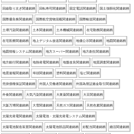
回線取り次ぎ関連銘柄
回転寿司関連銘柄
固定電話関連銘柄
国土強靱化関連銘柄
国際優良株関連銘柄
国際航空貨物混載関連銘柄
国際輸送関連銘柄
土壌汚染関連銘柄
土木関連銘柄
土木機械関連銘柄
在宅勤務関連銘柄
在宅医療関連銘柄
地上デジタル放送関連銘柄
地価公示関連銘柄
地図関連銘柄
地図情報システム関連銘柄
地方スーパー関連銘柄
地方創生関連銘柄
地方銀行関連銘柄
地熱発電関連銘柄
地盤改良関連銘柄
地質調査関連銘柄
地震速報関連銘柄
埠頭関連銘柄
塗料関連銘柄
塩ビ関連銘柄
売掛債権保証関連銘柄
外国人労働者関連銘柄
外国為替証拠金取引関連銘柄
外食関連銘柄
大気汚染関連銘柄
大衆薬関連銘柄
大豆関連銘柄
大阪万博関連銘柄
大雪関連銘柄
天然ガス関連銘柄
天然色素関連銘柄
太陽光発電関連銘柄
太陽電池・太陽光発電システム関連銘柄
太陽電池製造装置関連銘柄
太陽電池部品関連銘柄
好配当関連銘柄
婚活関連銘柄