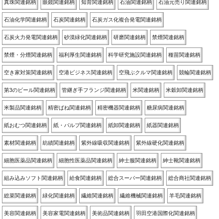
真珠関連銘柄
眼鏡関連銘柄
知育関連銘柄
石油関連銘柄
石油元売り関連銘柄
石油化学関連銘柄
石炭関連銘柄
石炭ガス化複合発電関連銘柄
石炭火力発電関連銘柄
砂漠緑化関連銘柄
研磨関連銘柄
禁煙関連銘柄
禁煙・分煙関連銘柄
福利厚生関連銘柄
科学研究施設関連銘柄
種苗関連銘柄
空き家対策関連銘柄
空港ビジネス関連銘柄
空飛ぶクルマ関連銘柄
競輪関連銘柄
第3のビール関連銘柄
管継ぎ手フランジ関連銘柄
米関連銘柄
米穀卸関連銘柄
米製品関連銘柄
精密ばね関連銘柄
精密機器関連銘柄
糖尿病関連銘柄
紙おむつ関連銘柄
紙・パルプ関連銘柄
紙卸関連銘柄
紙器関連銘柄
素材関連銘柄
紡績関連銘柄
紫外線吸収関連銘柄
紫外線硬化関連銘柄
細胞医薬品関連銘柄
細胞性医薬品関連銘柄
紳士服関連銘柄
紳士靴関連銘柄
組み込みソフト関連銘柄
給食関連銘柄
総合スーパー関連銘柄
総合商社関連銘柄
総菜関連銘柄
緑化関連銘柄
繊維関連銘柄
繊維機械関連銘柄
羊毛関連銘柄
美容関連銘柄
美容家電関連銘柄
美術品関連銘柄
羽田空港国際化関連銘柄