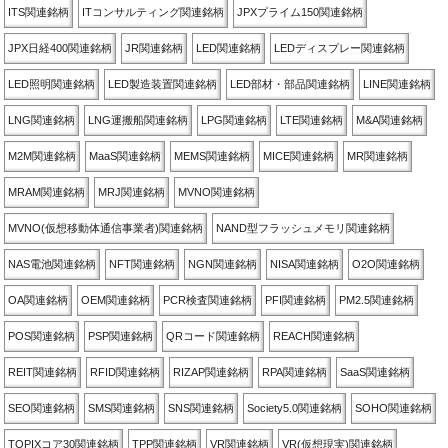
ITS関連銘柄
ITコンサルティング関連銘柄
JPXプライム150関連銘柄
JPX日経400関連銘柄
JR関連銘柄
LED関連銘柄
LEDディスプレー関連銘柄
LED照明関連銘柄
LED製造装置関連銘柄
LED部材・部品関連銘柄
LINE関連銘柄
LNG関連銘柄
LNG運搬船関連銘柄
LPG関連銘柄
LTE関連銘柄
M&A関連銘柄
M2M関連銘柄
MaaS関連銘柄
MEMS関連銘柄
MICE関連銘柄
MR関連銘柄
MRAM関連銘柄
MRJ関連銘柄
MVNO関連銘柄
MVNO(仮想移動体通信事業者)関連銘柄
NAND型フラッシュメモリ関連銘柄
NAS電池関連銘柄
NFT関連銘柄
NGN関連銘柄
NISA関連銘柄
O2O関連銘柄
OA関連銘柄
OEM関連銘柄
PCR検査関連銘柄
PFI関連銘柄
PM2.5関連銘柄
POS関連銘柄
PSP関連銘柄
QRコード関連銘柄
REACH関連銘柄
REIT関連銘柄
RFID関連銘柄
RIZAP関連銘柄
RPA関連銘柄
SaaS関連銘柄
SEO関連銘柄
SMS関連銘柄
SNS関連銘柄
Society5.0関連銘柄
SOHO関連銘柄
TOPIXコア30関連銘柄
TPP関連銘柄
VR関連銘柄
VR(仮想現実)関連銘柄