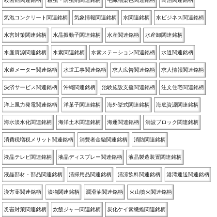
殺菌剤関連銘柄
殺虫・防虫剤関連銘柄
毛織物染色関連銘柄
民泊関連銘柄
気泡コンクリート関連銘柄
気象情報関連銘柄
水関連銘柄
水ビジネス関連銘柄
水害対策関連銘柄
水晶振動子関連銘柄
水産関連銘柄
水産卸関連銘柄
水産資源関連銘柄
水素関連銘柄
水素ステーション関連銘柄
水道関連銘柄
水道メーター関連銘柄
水道工事関連銘柄
求人広告関連銘柄
求人情報関連銘柄
決済サービス関連銘柄
沖縄関連銘柄
治験施設支援関連銘柄
注文住宅関連銘柄
洋上風力発電関連銘柄
洋菓子関連銘柄
海外挙式関連銘柄
海底資源関連銘柄
海水淡水化関連銘柄
海洋土木関連銘柄
海運関連銘柄
消波ブロック関連銘柄
消費税増税メリット関連銘柄
消費者金融関連銘柄
消防関連銘柄
液晶テレビ関連銘柄
液晶ディスプレー関連銘柄
液晶製造装置関連銘柄
液晶部材・部品関連銘柄
清掃用品関連銘柄
清涼飲料関連銘柄
港湾運送関連銘柄
漢方薬関連銘柄
漬物関連銘柄
潤滑油関連銘柄
火山噴火関連銘柄
災害対策関連銘柄
炊飯ジャー関連銘柄
炭化ケイ素繊維関連銘柄