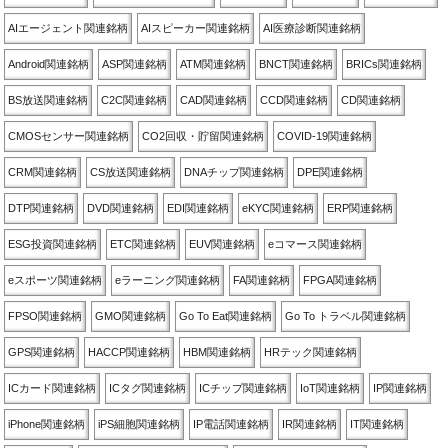
AIエージェント関連銘柄
AIスピーカー関連銘柄
AI医療診断関連銘柄
Android関連銘柄
ASP関連銘柄
ATM関連銘柄
BNCT関連銘柄
BRICs関連銘柄
BS放送関連銘柄
C2C関連銘柄
CAD関連銘柄
CCD関連銘柄
CD関連銘柄
CMOSセンサー関連銘柄
CO2回収・貯留関連銘柄
COVID-19関連銘柄
CRM関連銘柄
CS放送関連銘柄
DNAチップ関連銘柄
DPE関連銘柄
DTP関連銘柄
DVD関連銘柄
EDI関連銘柄
eKYC関連銘柄
ERP関連銘柄
ESG投資関連銘柄
ETC関連銘柄
EUV関連銘柄
eコマース関連銘柄
eスポーツ関連銘柄
eラーニング関連銘柄
FA関連銘柄
FPGA関連銘柄
FPSO関連銘柄
GMO関連銘柄
Go To Eat関連銘柄
Go To トラベル関連銘柄
GPS関連銘柄
HACCP関連銘柄
HBM関連銘柄
HRテック関連銘柄
ICカード関連銘柄
ICタグ関連銘柄
ICチップ関連銘柄
IoT関連銘柄
IP関連銘柄
iPhone関連銘柄
iPS細胞関連銘柄
IP電話関連銘柄
IR関連銘柄
IT関連銘柄