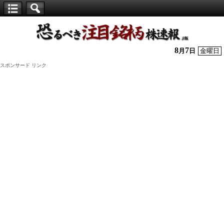
【仕
手
株】
8
7
月
日
金曜日
恐
スポンサード リンク
る
べ
き
注
目
銘
柄
株
速
報