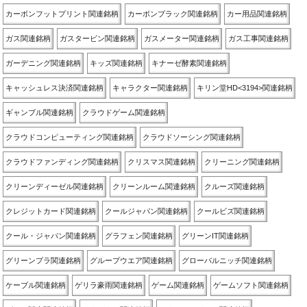
カーボンフットプリント関連銘柄
カーボンブラック関連銘柄
カー用品関連銘柄
ガス関連銘柄
ガスタービン関連銘柄
ガスメーター関連銘柄
ガス工事関連銘柄
ガーデニング関連銘柄
キッズ関連銘柄
キナーゼ酵素関連銘柄
キャッシュレス決済関連銘柄
キャラクター関連銘柄
キリン堂HD<3194>関連銘柄
ギャンブル関連銘柄
クラウドゲーム関連銘柄
クラウドコンピューティング関連銘柄
クラウドソーシング関連銘柄
クラウドファンディング関連銘柄
クリスマス関連銘柄
クリーニング関連銘柄
クリーンディーゼル関連銘柄
クリーンルーム関連銘柄
クルーズ関連銘柄
クレジットカード関連銘柄
クールジャパン関連銘柄
クールビズ関連銘柄
クール・ジャパン関連銘柄
グラフェン関連銘柄
グリーンIT関連銘柄
グリーンプラ関連銘柄
グループウエア関連銘柄
グローバルニッチ関連銘柄
ケーブル関連銘柄
ゲリラ豪雨関連銘柄
ゲーム関連銘柄
ゲームソフト関連銘柄