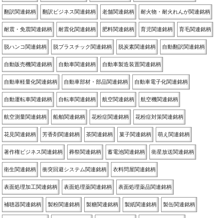
翻訳関連銘柄
翻訳ビジネス関連銘柄
老舗関連銘柄
耐火物・耐火れんが関連銘柄
耐震・免震関連銘柄
耐震化関連銘柄
肥料関連銘柄
育児関連銘柄
育毛関連銘柄
脱ハンコ関連銘柄
脱プラスチック関連銘柄
脱炭素関連銘柄
自動翻訳関連銘柄
自動販売機関連銘柄
自動車関連銘柄
自動車製造装置関連銘柄
自動車軽量化関連銘柄
自動車部材・部品関連銘柄
自動車電子化関連銘柄
自動運転車関連銘柄
自転車関連銘柄
航空関連銘柄
航空機関連銘柄
航空測量関連銘柄
船舶関連銘柄
花粉症関連銘柄
花粉症対策関連銘柄
花見関連銘柄
芳香剤関連銘柄
茶関連銘柄
菓子関連銘柄
萌え関連銘柄
著作権ビジネス関連銘柄
葬祭関連銘柄
蓄電池関連銘柄
衛星放送関連銘柄
衛生関連銘柄
衝突回避システム関連銘柄
衣料問屋関連銘柄
表面処理加工関連銘柄
表面処理薬関連銘柄
表面処理薬品関連銘柄
補聴器関連銘柄
製粉関連銘柄
製糖関連銘柄
製紙関連銘柄
製缶関連銘柄