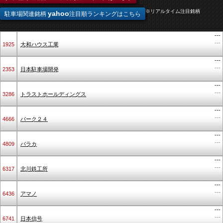
※リアルタイム注目銘柄
yahoo
駐車場関連銘柄
注目順ランキングはこちら
---
---
1925
大和ハウス工業
---
---
2353
日本駐車場開発
---
---
3286
トラストホールディングス
---
---
4666
パーク２４
---
---
4809
パラカ
---
---
6317
北川鉄工所
---
---
6436
アマノ
---
---
6741
日本信号