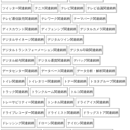
ツイッター関連銘柄
テニス関連銘柄
テレビ関連銘柄
テレビ会議関連銘柄
テレビ通信販売関連銘柄
テレワーク関連銘柄
テーマパーク関連銘柄
ディスカウント関連銘柄
ディフェンシブ関連銘柄
デジタルカメラ関連銘柄
デジタルサイネージ関連銘柄
デジタルツイン関連銘柄
デジタルトランスフォーメーション関連銘柄
デジタル印刷関連銘柄
デジタル給与関連銘柄
デジタル通貨関連銘柄
デバッグ関連銘柄
データセンター関連銘柄
データベース関連銘柄
データ分析・解析関連銘柄
トイレ関連銘柄
トイレタリー関連銘柄
トナー関連銘柄
トヨタグループ関連銘柄
トラック関連銘柄
トランクルーム関連銘柄
トルコ関連銘柄
トレーサビリティー関連銘柄
トンネル関連銘柄
ドライアイス関連銘柄
ドライブレコーダー関連銘柄
ドライミスト関連銘柄
ドラッグストア関連銘柄
ドレッシング関連銘柄
ドローン関連銘柄
ナイロン関連銘柄