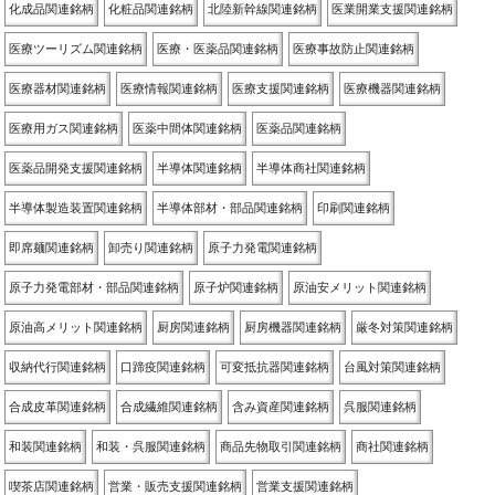
化成品関連銘柄
化粧品関連銘柄
北陸新幹線関連銘柄
医業開業支援関連銘柄
医療ツーリズム関連銘柄
医療・医薬品関連銘柄
医療事故防止関連銘柄
医療器材関連銘柄
医療情報関連銘柄
医療支援関連銘柄
医療機器関連銘柄
医療用ガス関連銘柄
医薬中間体関連銘柄
医薬品関連銘柄
医薬品開発支援関連銘柄
半導体関連銘柄
半導体商社関連銘柄
半導体製造装置関連銘柄
半導体部材・部品関連銘柄
印刷関連銘柄
即席麺関連銘柄
卸売り関連銘柄
原子力発電関連銘柄
原子力発電部材・部品関連銘柄
原子炉関連銘柄
原油安メリット関連銘柄
原油高メリット関連銘柄
厨房関連銘柄
厨房機器関連銘柄
厳冬対策関連銘柄
収納代行関連銘柄
口蹄疫関連銘柄
可変抵抗器関連銘柄
台風対策関連銘柄
合成皮革関連銘柄
合成繊維関連銘柄
含み資産関連銘柄
呉服関連銘柄
和装関連銘柄
和装・呉服関連銘柄
商品先物取引関連銘柄
商社関連銘柄
喫茶店関連銘柄
営業・販売支援関連銘柄
営業支援関連銘柄