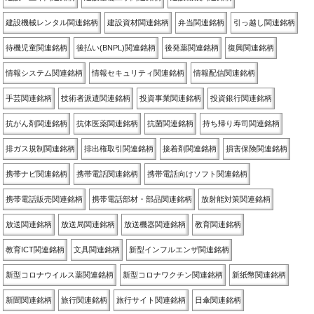
建設機械レンタル関連銘柄
建設資材関連銘柄
弁当関連銘柄
引っ越し関連銘柄
待機児童関連銘柄
後払い(BNPL)関連銘柄
後発薬関連銘柄
復興関連銘柄
情報システム関連銘柄
情報セキュリティ関連銘柄
情報配信関連銘柄
手芸関連銘柄
技術者派遣関連銘柄
投資事業関連銘柄
投資銀行関連銘柄
抗がん剤関連銘柄
抗体医薬関連銘柄
抗菌関連銘柄
持ち帰り寿司関連銘柄
排ガス規制関連銘柄
排出権取引関連銘柄
接着剤関連銘柄
損害保険関連銘柄
携帯ナビ関連銘柄
携帯電話関連銘柄
携帯電話向けソフト関連銘柄
携帯電話販売関連銘柄
携帯電話部材・部品関連銘柄
放射能対策関連銘柄
放送関連銘柄
放送局関連銘柄
放送機器関連銘柄
教育関連銘柄
教育ICT関連銘柄
文具関連銘柄
新型インフルエンザ関連銘柄
新型コロナウイルス薬関連銘柄
新型コロナワクチン関連銘柄
新紙幣関連銘柄
新聞関連銘柄
旅行関連銘柄
旅行サイト関連銘柄
日傘関連銘柄