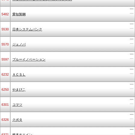
---
---
5482
愛知製鋼
---
---
5530
日本システムバンク
---
---
5570
ジェノバ
---
---
5597
ブルーイノベーション
---
---
6232
ＡＣＳＬ
---
---
6250
やまびこ
---
---
6301
コマツ
---
---
6326
クボタ
---
---
6371
椿本チエイン