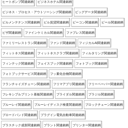
ヒートポンプ関連銘柄
ビジネスホテル関連銘柄
ビジネス・プロセス・アウトソーシング関連銘柄
ビッグデータ関連銘柄
ビルメンテナンス関連銘柄
ビル賃貸関連銘柄
ビーコン関連銘柄
ビール関連銘柄
ピザ関連銘柄
ファインケミカル関連銘柄
ファブレス関連銘柄
ファミリーレストラン関連銘柄
ファンド関連銘柄
フィジカルAI関連銘柄
フィットネス関連銘柄
フィットネスクラブ関連銘柄
フィルタリング関連銘柄
フィンテック関連銘柄
フェイスブック関連銘柄
フォトブック関連銘柄
フォトブックサービス関連銘柄
フッ素化合物関連銘柄
フランチャイズチェーン関連銘柄
フリマアプリ関連銘柄
フリーペーパー関連銘柄
フレキシブルプリント基板関連銘柄
ブライダル関連銘柄
ブラジル関連銘柄
ブルーレイ関連銘柄
ブルーレイディスク検査関連銘柄
ブロックチェーン関連銘柄
ブロードバンド関連銘柄
プラグイン電気自動車関連銘柄
プラスチック成形関連銘柄
プラント関連銘柄
プリンター関連銘柄