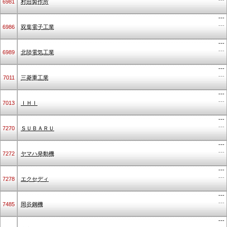
---
6981
村田製作所
---
---
6986
双葉電子工業
---
---
6989
北陸電気工業
---
---
7011
三菱重工業
---
---
7013
ＩＨＩ
---
---
7270
ＳＵＢＡＲＵ
---
---
7272
ヤマハ発動機
---
---
7278
エクセディ
---
---
7485
岡谷鋼機
---