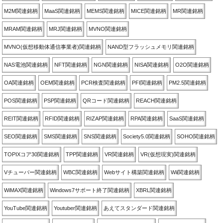
M2M関連銘柄
MaaS関連銘柄
MEMS関連銘柄
MICE関連銘柄
MR関連銘柄
MRAM関連銘柄
MRJ関連銘柄
MVNO関連銘柄
MVNO(仮想移動体通信事業者)関連銘柄
NAND型フラッシュメモリ関連銘柄
NAS電池関連銘柄
NFT関連銘柄
NGN関連銘柄
NISA関連銘柄
O2O関連銘柄
OA関連銘柄
OEM関連銘柄
PCR検査関連銘柄
PFI関連銘柄
PM2.5関連銘柄
POS関連銘柄
PSP関連銘柄
QRコード関連銘柄
REACH関連銘柄
REIT関連銘柄
RFID関連銘柄
RIZAP関連銘柄
RPA関連銘柄
SaaS関連銘柄
SEO関連銘柄
SMS関連銘柄
SNS関連銘柄
Society5.0関連銘柄
SOHO関連銘柄
TOPIXコア30関連銘柄
TPP関連銘柄
VR関連銘柄
VR(仮想現実)関連銘柄
Vチューバー関連銘柄
WBC関連銘柄
Webサイト構築関連銘柄
Wii関連銘柄
WiMAX関連銘柄
Windows7サポート終了関連銘柄
XBRL関連銘柄
YouTube関連銘柄
Youtuber関連銘柄
あえてスタンダード関連銘柄