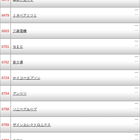
---
---
6479
ミネベアミツミ
---
---
6503
三菱電機
---
---
6701
ＮＥＣ
---
---
6702
富士通
---
---
6724
セイコーエプソン
---
---
6754
アンリツ
---
---
6758
ソニーグループ
---
---
6769
ザインエレクトロニクス
---
---