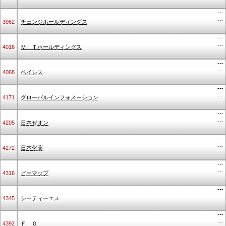
---
---
3962
チェンジホールディングス
---
---
4016
ＭＩＴホールディングス
---
---
4068
ベイシス
---
---
4171
グローバルインフォメーション
---
---
4205
日本ゼオン
---
---
4272
日本化薬
---
---
4316
ビーマップ
---
---
4345
シーティーエス
---
---
4392
ＦＩＧ