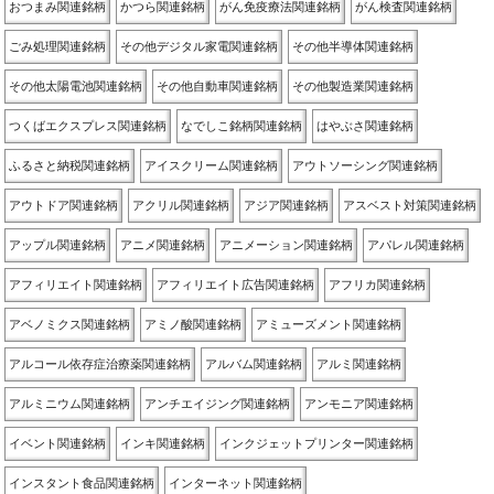
おつまみ関連銘柄
かつら関連銘柄
がん免疫療法関連銘柄
がん検査関連銘柄
ごみ処理関連銘柄
その他デジタル家電関連銘柄
その他半導体関連銘柄
その他太陽電池関連銘柄
その他自動車関連銘柄
その他製造業関連銘柄
つくばエクスプレス関連銘柄
なでしこ銘柄関連銘柄
はやぶさ関連銘柄
ふるさと納税関連銘柄
アイスクリーム関連銘柄
アウトソーシング関連銘柄
アウトドア関連銘柄
アクリル関連銘柄
アジア関連銘柄
アスベスト対策関連銘柄
アップル関連銘柄
アニメ関連銘柄
アニメーション関連銘柄
アパレル関連銘柄
アフィリエイト関連銘柄
アフィリエイト広告関連銘柄
アフリカ関連銘柄
アベノミクス関連銘柄
アミノ酸関連銘柄
アミューズメント関連銘柄
アルコール依存症治療薬関連銘柄
アルバム関連銘柄
アルミ関連銘柄
アルミニウム関連銘柄
アンチエイジング関連銘柄
アンモニア関連銘柄
イベント関連銘柄
インキ関連銘柄
インクジェットプリンター関連銘柄
インスタント食品関連銘柄
インターネット関連銘柄