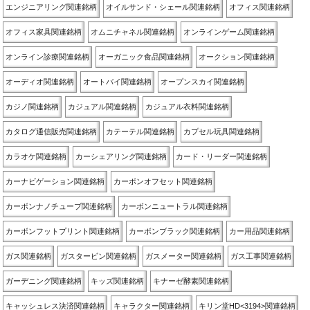
エンジニアリング関連銘柄
オイルサンド・シェール関連銘柄
オフィス関連銘柄
オフィス家具関連銘柄
オムニチャネル関連銘柄
オンラインゲーム関連銘柄
オンライン診療関連銘柄
オーガニック食品関連銘柄
オークション関連銘柄
オーディオ関連銘柄
オートバイ関連銘柄
オープンスカイ関連銘柄
カジノ関連銘柄
カジュアル関連銘柄
カジュアル衣料関連銘柄
カタログ通信販売関連銘柄
カテーテル関連銘柄
カプセル玩具関連銘柄
カラオケ関連銘柄
カーシェアリング関連銘柄
カード・リーダー関連銘柄
カーナビゲーション関連銘柄
カーボンオフセット関連銘柄
カーボンナノチューブ関連銘柄
カーボンニュートラル関連銘柄
カーボンフットプリント関連銘柄
カーボンブラック関連銘柄
カー用品関連銘柄
ガス関連銘柄
ガスタービン関連銘柄
ガスメーター関連銘柄
ガス工事関連銘柄
ガーデニング関連銘柄
キッズ関連銘柄
キナーゼ酵素関連銘柄
キャッシュレス決済関連銘柄
キャラクター関連銘柄
キリン堂HD<3194>関連銘柄