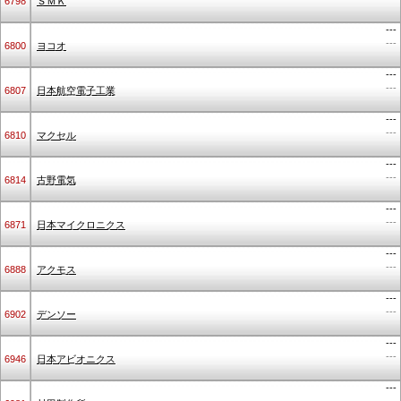
6798
ＳＭＫ
---
---
6800
ヨコオ
---
---
6807
日本航空電子工業
---
---
6810
マクセル
---
---
6814
古野電気
---
---
6871
日本マイクロニクス
---
---
6888
アクモス
---
---
6902
デンソー
---
---
6946
日本アビオニクス
---