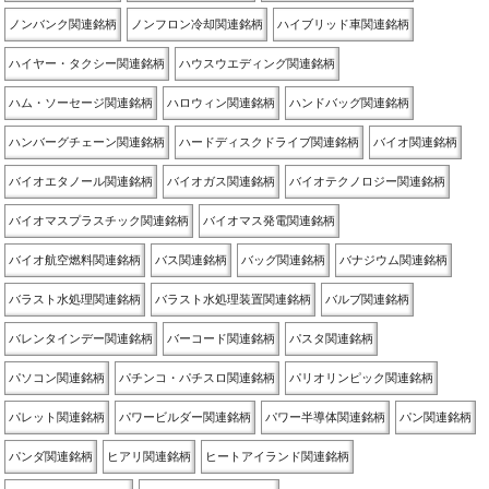
ノンバンク関連銘柄
ノンフロン冷却関連銘柄
ハイブリッド車関連銘柄
ハイヤー・タクシー関連銘柄
ハウスウエディング関連銘柄
ハム・ソーセージ関連銘柄
ハロウィン関連銘柄
ハンドバッグ関連銘柄
ハンバーグチェーン関連銘柄
ハードディスクドライブ関連銘柄
バイオ関連銘柄
バイオエタノール関連銘柄
バイオガス関連銘柄
バイオテクノロジー関連銘柄
バイオマスプラスチック関連銘柄
バイオマス発電関連銘柄
バイオ航空燃料関連銘柄
バス関連銘柄
バッグ関連銘柄
バナジウム関連銘柄
バラスト水処理関連銘柄
バラスト水処理装置関連銘柄
バルブ関連銘柄
バレンタインデー関連銘柄
バーコード関連銘柄
パスタ関連銘柄
パソコン関連銘柄
パチンコ・パチスロ関連銘柄
パリオリンピック関連銘柄
パレット関連銘柄
パワービルダー関連銘柄
パワー半導体関連銘柄
パン関連銘柄
パンダ関連銘柄
ヒアリ関連銘柄
ヒートアイランド関連銘柄