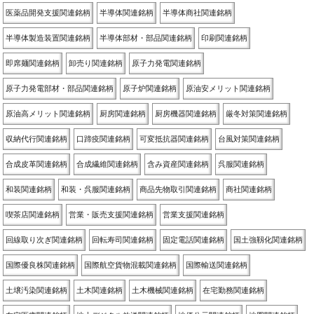
医薬品開発支援関連銘柄
半導体関連銘柄
半導体商社関連銘柄
半導体製造装置関連銘柄
半導体部材・部品関連銘柄
印刷関連銘柄
即席麺関連銘柄
卸売り関連銘柄
原子力発電関連銘柄
原子力発電部材・部品関連銘柄
原子炉関連銘柄
原油安メリット関連銘柄
原油高メリット関連銘柄
厨房関連銘柄
厨房機器関連銘柄
厳冬対策関連銘柄
収納代行関連銘柄
口蹄疫関連銘柄
可変抵抗器関連銘柄
台風対策関連銘柄
合成皮革関連銘柄
合成繊維関連銘柄
含み資産関連銘柄
呉服関連銘柄
和装関連銘柄
和装・呉服関連銘柄
商品先物取引関連銘柄
商社関連銘柄
喫茶店関連銘柄
営業・販売支援関連銘柄
営業支援関連銘柄
回線取り次ぎ関連銘柄
回転寿司関連銘柄
固定電話関連銘柄
国土強靱化関連銘柄
国際優良株関連銘柄
国際航空貨物混載関連銘柄
国際輸送関連銘柄
土壌汚染関連銘柄
土木関連銘柄
土木機械関連銘柄
在宅勤務関連銘柄