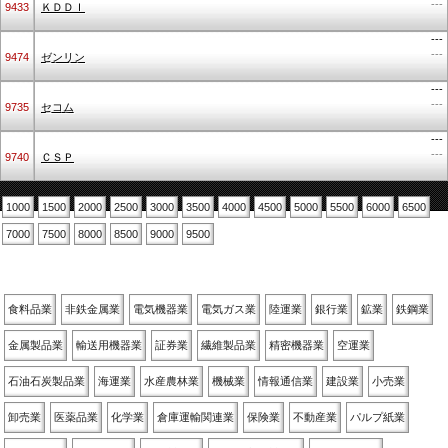
---
9433
ＫＤＤＩ
---
---
9474
ゼンリン
---
---
9735
セコム
---
---
9740
ＣＳＰ
1000
1500
2000
2500
3000
3500
4000
4500
5000
5500
6000
6500
7000
7500
8000
8500
9000
9500
業種別
食料品業
非鉄金属業
電気機器業
電気ガス業
陸運業
銀行業
鉱業
鉄鋼業
金属製品業
輸送用機器業
証券業
繊維製品業
精密機器業
空運業
石油石炭製品業
海運業
水産農林業
機械業
情報通信業
建設業
小売業
卸売業
医薬品業
化学業
倉庫運輸関連業
保険業
不動産業
パルプ紙業