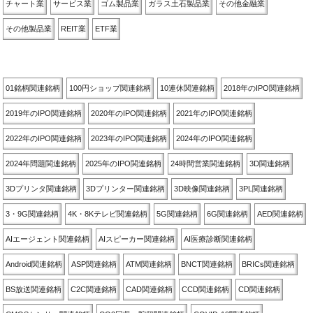
チャート業
サービス業
ゴム製品業
ガラス土石製品業
その他金融業
その他製品業
REIT業
ETF業
関連銘柄別
01銘柄関連銘柄
100円ショップ関連銘柄
10連休関連銘柄
2018年のIPO関連銘柄
2019年のIPO関連銘柄
2020年のIPO関連銘柄
2021年のIPO関連銘柄
2022年のIPO関連銘柄
2023年のIPO関連銘柄
2024年のIPO関連銘柄
2024年問題関連銘柄
2025年のIPO関連銘柄
24時間営業関連銘柄
3D関連銘柄
3Dプリンタ関連銘柄
3Dプリンター関連銘柄
3D映像関連銘柄
3PL関連銘柄
3・9G関連銘柄
4K・8Kテレビ関連銘柄
5G関連銘柄
6G関連銘柄
AED関連銘柄
AIエージェント関連銘柄
AIスピーカー関連銘柄
AI医療診断関連銘柄
Android関連銘柄
ASP関連銘柄
ATM関連銘柄
BNCT関連銘柄
BRICs関連銘柄
BS放送関連銘柄
C2C関連銘柄
CAD関連銘柄
CCD関連銘柄
CD関連銘柄