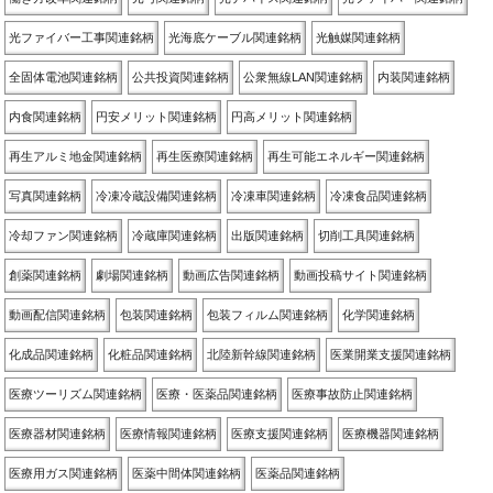
光ファイバー工事関連銘柄
光海底ケーブル関連銘柄
光触媒関連銘柄
全固体電池関連銘柄
公共投資関連銘柄
公衆無線LAN関連銘柄
内装関連銘柄
内食関連銘柄
円安メリット関連銘柄
円高メリット関連銘柄
再生アルミ地金関連銘柄
再生医療関連銘柄
再生可能エネルギー関連銘柄
写真関連銘柄
冷凍冷蔵設備関連銘柄
冷凍車関連銘柄
冷凍食品関連銘柄
冷却ファン関連銘柄
冷蔵庫関連銘柄
出版関連銘柄
切削工具関連銘柄
創薬関連銘柄
劇場関連銘柄
動画広告関連銘柄
動画投稿サイト関連銘柄
動画配信関連銘柄
包装関連銘柄
包装フィルム関連銘柄
化学関連銘柄
化成品関連銘柄
化粧品関連銘柄
北陸新幹線関連銘柄
医業開業支援関連銘柄
医療ツーリズム関連銘柄
医療・医薬品関連銘柄
医療事故防止関連銘柄
医療器材関連銘柄
医療情報関連銘柄
医療支援関連銘柄
医療機器関連銘柄
医療用ガス関連銘柄
医薬中間体関連銘柄
医薬品関連銘柄