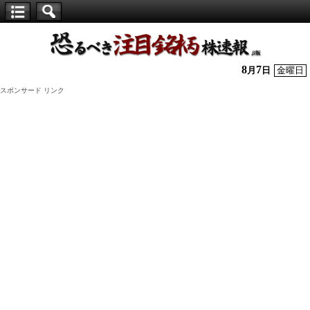
【仕
手
株】
8
7
月
日
金曜日
恐
スポンサード リンク
る
べ
き
注
目
銘
柄
株
速
報