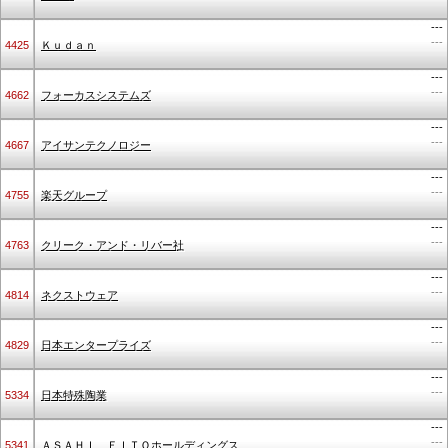
---
---
4425
Ｋｕｄａｎ
---
---
4662
フォーカスシステムズ
---
---
4667
アイサンテクノロジー
---
---
4755
楽天グループ
---
---
4763
クリーク・アンド・リバー社
---
---
4814
ネクストウェア
---
---
4829
日本エンタープライズ
---
---
5334
日本特殊陶業
---
---
5341
ＡＳＡＨＩ ＥＩＴＯホールディングス