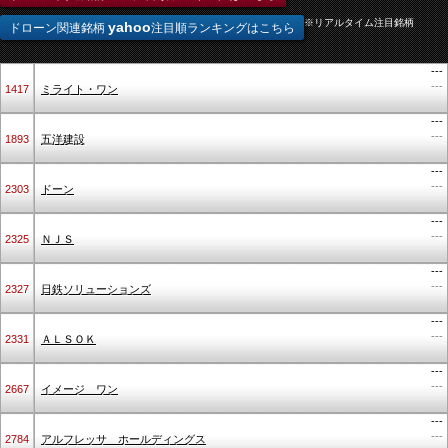
※リアルタイム注目銘柄
yahoo
ドローン関連銘柄
注目順ランキングはこちら
---
---
1417
ミライト・ワン
---
---
1893
五洋建設
---
---
2303
ドーン
---
---
2325
ＮＪＳ
---
---
2327
日鉄ソリューションズ
---
---
2331
ＡＬＳＯＫ
---
---
2667
イメージ ワン
---
---
2784
アルフレッサ ホールディングス