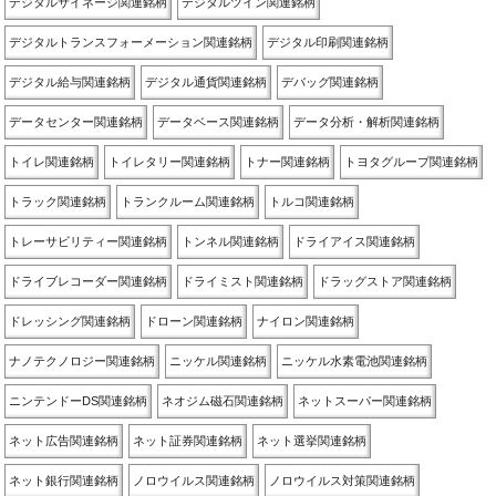
デジタルサイネージ関連銘柄
デジタルツイン関連銘柄
デジタルトランスフォーメーション関連銘柄
デジタル印刷関連銘柄
デジタル給与関連銘柄
デジタル通貨関連銘柄
デバッグ関連銘柄
データセンター関連銘柄
データベース関連銘柄
データ分析・解析関連銘柄
トイレ関連銘柄
トイレタリー関連銘柄
トナー関連銘柄
トヨタグループ関連銘柄
トラック関連銘柄
トランクルーム関連銘柄
トルコ関連銘柄
トレーサビリティー関連銘柄
トンネル関連銘柄
ドライアイス関連銘柄
ドライブレコーダー関連銘柄
ドライミスト関連銘柄
ドラッグストア関連銘柄
ドレッシング関連銘柄
ドローン関連銘柄
ナイロン関連銘柄
ナノテクノロジー関連銘柄
ニッケル関連銘柄
ニッケル水素電池関連銘柄
ニンテンドーDS関連銘柄
ネオジム磁石関連銘柄
ネットスーパー関連銘柄
ネット広告関連銘柄
ネット証券関連銘柄
ネット選挙関連銘柄
ネット銀行関連銘柄
ノロウイルス関連銘柄
ノロウイルス対策関連銘柄