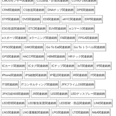
CMOSセンサー関連銘柄
CO2回収・貯留関連銘柄
COVID-19関連銘柄
CRM関連銘柄
CS放送関連銘柄
DNAチップ関連銘柄
DPE関連銘柄
DTP関連銘柄
DVD関連銘柄
EDI関連銘柄
eKYC関連銘柄
ERP関連銘柄
ESG投資関連銘柄
ETC関連銘柄
EUV関連銘柄
eコマース関連銘柄
eスポーツ関連銘柄
eラーニング関連銘柄
FA関連銘柄
FPGA関連銘柄
FPSO関連銘柄
GMO関連銘柄
Go To Eat関連銘柄
Go To トラベル関連銘柄
GPS関連銘柄
HACCP関連銘柄
HBM関連銘柄
HRテック関連銘柄
ICカード関連銘柄
ICタグ関連銘柄
ICチップ関連銘柄
IoT関連銘柄
IP関連銘柄
iPhone関連銘柄
iPS細胞関連銘柄
IP電話関連銘柄
IR関連銘柄
IT関連銘柄
ITS関連銘柄
ITコンサルティング関連銘柄
JPXプライム150関連銘柄
JPX日経400関連銘柄
JR関連銘柄
LED関連銘柄
LEDディスプレー関連銘柄
LED照明関連銘柄
LED製造装置関連銘柄
LED部材・部品関連銘柄
LINE関連銘柄
LNG関連銘柄
LNG運搬船関連銘柄
LPG関連銘柄
LTE関連銘柄
M&A関連銘柄