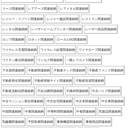
リース関連銘柄
レアアース関連銘柄
レアメタル関連銘柄
レジャー・リゾート関連銘柄
レジャー施設関連銘柄
レストラン関連銘柄
レンタル関連銘柄
レーザービームプリンター関連銘柄
レーザー部品関連銘柄
ロシア関連銘柄
ロボット関連銘柄
ローカル5G関連銘柄
ワイヤレス充電関連銘柄
ワイヤレス給電関連銘柄
ワイヤロープ関連銘柄
ワクチン療法関連銘柄
ワンセグ関連銘柄
一眼レフカメラ関連銘柄
下水道関連銘柄
不動産関連銘柄
不動産テック関連銘柄
不動産ファンド関連銘柄
不動産再生関連銘柄
不動産情報サイト関連銘柄
不動産投資関連銘柄
不動産流動化関連銘柄
不妊治療関連銘柄
不織布関連銘柄
中古バイク関連銘柄
中古マンション再生関連銘柄
中古住宅関連銘柄
中古本関連銘柄
中古車関連銘柄
中国関連銘柄
中東関連銘柄
中華料理関連銘柄
中食関連銘柄
乳製品関連銘柄
乳酸菌関連銘柄
予防医療関連銘柄
事務機器関連銘柄
事務用品関連銘柄