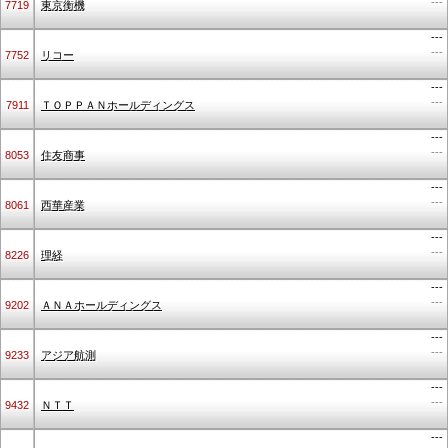
---
7719
東京衡機
---
---
7752
リコー
---
---
7911
ＴＯＰＰＡＮホールディングス
---
---
8053
住友商事
---
---
8061
西華産業
---
---
8226
理経
---
---
9202
ＡＮＡホールディングス
---
---
9233
アジア航測
---
---
9432
ＮＴＴ
---