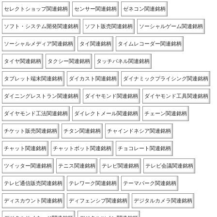
セレクトショップ関連銘柄
センサー関連銘柄
ゼネコン関連銘柄
ソフト・システム開発関連銘柄
ソフト販売関連銘柄
ソーシャルゲーム関連銘柄
ソーシャルメディア関連銘柄
タイ関連銘柄
タイムレコーダー関連銘柄
タイヤ関連銘柄
タクシー関連銘柄
タッチパネル関連銘柄
タブレット端末関連銘柄
ダイカスト関連銘柄
ダイナミックプライシング関連銘柄
ダイニングレストラン関連銘柄
ダイヤモンド関連銘柄
ダイヤモンド工具関連銘柄
ダイヤモンド工法関連銘柄
ダイレクトメール関連銘柄
チェーン関連銘柄
チケット販売関連銘柄
チタン関連銘柄
チャインドネシア関連銘柄
チャット関連銘柄
チャットボット関連銘柄
チョコレート関連銘柄
ツイッター関連銘柄
テニス関連銘柄
テレビ関連銘柄
テレビ会議関連銘柄
テレビ通信販売関連銘柄
テレワーク関連銘柄
テーマパーク関連銘柄
ディスカウント関連銘柄
ディフェンシブ関連銘柄
デジタルカメラ関連銘柄