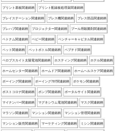
プリント基板関連銘柄
プリント配線板処理薬関連銘柄
プレイステーション関連銘柄
プレス機関連銘柄
プレス部品関連銘柄
プレハブ関連銘柄
プロジェクター関連銘柄
プール用殺菌剤関連銘柄
ベトナム関連銘柄
ベビー関連銘柄
ベンチャーキャピタル関連銘柄
ペット関連銘柄
ペットボトル関連銘柄
ペプチド関連銘柄
ペロブスカイト太陽電池関連銘柄
ホスティング関連銘柄
ホテル関連銘柄
ホームセンター関連銘柄
ホームドア関連銘柄
ホームヘルスケア関連銘柄
ボーイング関連銘柄
ボーイング787関連銘柄
ポケモン関連銘柄
ポストコロナ関連銘柄
ポンプ関連銘柄
ポータルサイト関連銘柄
マイナンバー関連銘柄
マグネシウム電池関連銘柄
マスク関連銘柄
マラソン関連銘柄
マンション関連銘柄
マンション管理関連銘柄
マンション販売関連銘柄
マーケティング関連銘柄
ミシン関連銘柄