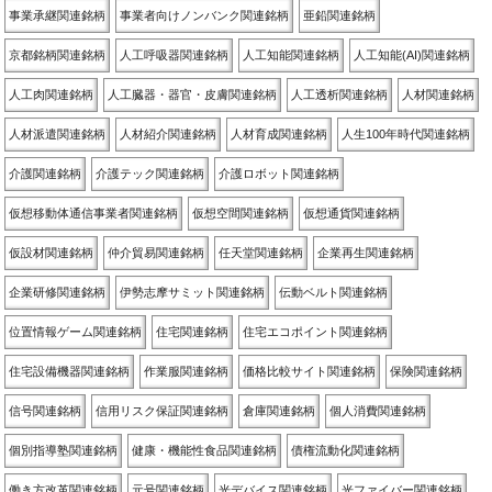
事業承継関連銘柄
事業者向けノンバンク関連銘柄
亜鉛関連銘柄
京都銘柄関連銘柄
人工呼吸器関連銘柄
人工知能関連銘柄
人工知能(AI)関連銘柄
人工肉関連銘柄
人工臓器・器官・皮膚関連銘柄
人工透析関連銘柄
人材関連銘柄
人材派遣関連銘柄
人材紹介関連銘柄
人材育成関連銘柄
人生100年時代関連銘柄
介護関連銘柄
介護テック関連銘柄
介護ロボット関連銘柄
仮想移動体通信事業者関連銘柄
仮想空間関連銘柄
仮想通貨関連銘柄
仮設材関連銘柄
仲介貿易関連銘柄
任天堂関連銘柄
企業再生関連銘柄
企業研修関連銘柄
伊勢志摩サミット関連銘柄
伝動ベルト関連銘柄
位置情報ゲーム関連銘柄
住宅関連銘柄
住宅エコポイント関連銘柄
住宅設備機器関連銘柄
作業服関連銘柄
価格比較サイト関連銘柄
保険関連銘柄
信号関連銘柄
信用リスク保証関連銘柄
倉庫関連銘柄
個人消費関連銘柄
個別指導塾関連銘柄
健康・機能性食品関連銘柄
債権流動化関連銘柄
働き方改革関連銘柄
元号関連銘柄
光デバイス関連銘柄
光ファイバー関連銘柄