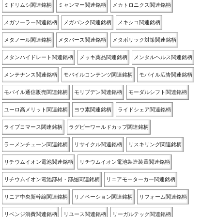
ミドリムシ関連銘柄
ミャンマー関連銘柄
メカトロニクス関連銘柄
メガソーラー関連銘柄
メガバンク関連銘柄
メキシコ関連銘柄
メタノール関連銘柄
メタバース関連銘柄
メタボリック対策関連銘柄
メタンハイドレート関連銘柄
メッキ薬品関連銘柄
メンタルヘルス関連銘柄
メンテナンス関連銘柄
モバイルコンテンツ関連銘柄
モバイル広告関連銘柄
モバイル通信販売関連銘柄
モリブデン関連銘柄
モーダルシフト関連銘柄
ユーロ高メリット関連銘柄
ヨウ素関連銘柄
ライドシェア関連銘柄
ライブコマース関連銘柄
ラグビーワールドカップ関連銘柄
ラーメンチェーン関連銘柄
リサイクル関連銘柄
リスキリング関連銘柄
リチウムイオン電池関連銘柄
リチウムイオン電池製造装置関連銘柄
リチウムイオン電池部材・部品関連銘柄
リニアモーターカー関連銘柄
リニア中央新幹線関連銘柄
リノベーション関連銘柄
リフォーム関連銘柄
リベンジ消費関連銘柄
リユース関連銘柄
リーガルテック関連銘柄