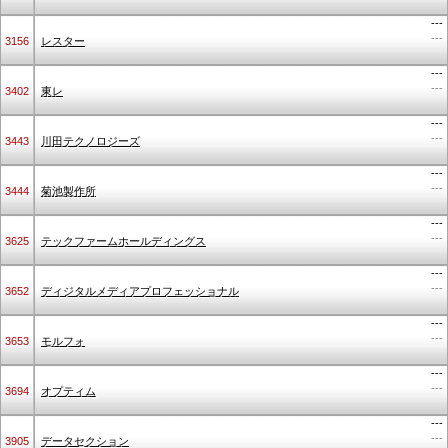
---
---
3156
レスター
---
---
3402
東レ
---
---
3443
川田テクノロジーズ
---
---
3444
菊池製作所
---
---
3625
テックファームホールディングス
---
---
3652
ディジタルメディアプロフェッショナル
---
---
3653
モルフォ
---
---
3694
オプティム
---
---
3905
データセクション