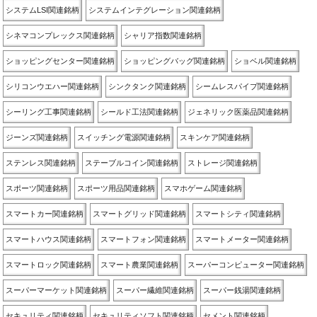
システムLSI関連銘柄
システムインテグレーション関連銘柄
シネマコンプレックス関連銘柄
シャリア指数関連銘柄
ショッピングセンター関連銘柄
ショッピングバッグ関連銘柄
ショベル関連銘柄
シリコンウエハー関連銘柄
シンクタンク関連銘柄
シームレスパイプ関連銘柄
シーリング工事関連銘柄
シールド工法関連銘柄
ジェネリック医薬品関連銘柄
ジーンズ関連銘柄
スイッチング電源関連銘柄
スキンケア関連銘柄
ステンレス関連銘柄
ステーブルコイン関連銘柄
ストレージ関連銘柄
スポーツ関連銘柄
スポーツ用品関連銘柄
スマホゲーム関連銘柄
スマートカー関連銘柄
スマートグリッド関連銘柄
スマートシティ関連銘柄
スマートハウス関連銘柄
スマートフォン関連銘柄
スマートメーター関連銘柄
スマートロック関連銘柄
スマート農業関連銘柄
スーパーコンピューター関連銘柄
スーパーマーケット関連銘柄
スーパー繊維関連銘柄
スーパー銭湯関連銘柄
セキュリティ関連銘柄
セキュリティソフト関連銘柄
セメント関連銘柄