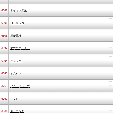
---
---
6367
ダイキン工業
---
---
6501
日立製作所
---
---
6503
三菱電機
---
---
6592
マブチモーター
---
---
6594
ニデック
---
---
6645
オムロン
---
---
6758
ソニーグループ
---
---
6762
ＴＤＫ
---
---
6861
キーエンス