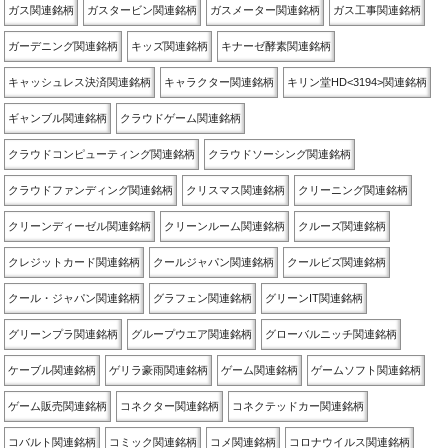
ガス関連銘柄
ガスタービン関連銘柄
ガスメーター関連銘柄
ガス工事関連銘柄
ガーデニング関連銘柄
キッズ関連銘柄
キナーゼ酵素関連銘柄
キャッシュレス決済関連銘柄
キャラクター関連銘柄
キリン堂HD<3194>関連銘柄
ギャンブル関連銘柄
クラウドゲーム関連銘柄
クラウドコンピューティング関連銘柄
クラウドソーシング関連銘柄
クラウドファンディング関連銘柄
クリスマス関連銘柄
クリーニング関連銘柄
クリーンディーゼル関連銘柄
クリーンルーム関連銘柄
クルーズ関連銘柄
クレジットカード関連銘柄
クールジャパン関連銘柄
クールビズ関連銘柄
クール・ジャパン関連銘柄
グラフェン関連銘柄
グリーンIT関連銘柄
グリーンプラ関連銘柄
グループウエア関連銘柄
グローバルニッチ関連銘柄
ケーブル関連銘柄
ゲリラ豪雨関連銘柄
ゲーム関連銘柄
ゲームソフト関連銘柄
ゲーム販売関連銘柄
コネクター関連銘柄
コネクテッドカー関連銘柄
コバルト関連銘柄
コミック関連銘柄
コメ関連銘柄
コロナウイルス関連銘柄