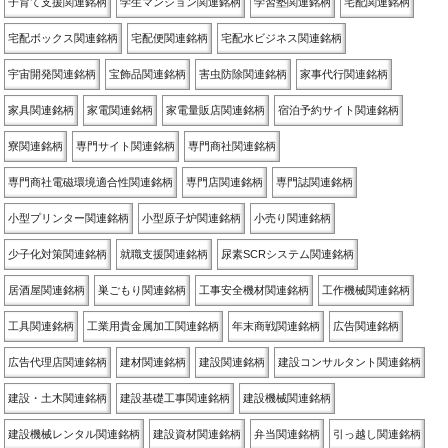
子育て支援関連銘柄
学生マンション関連銘柄
学習塾関連銘柄
宅配関連銘柄
宅配ボックス関連銘柄
宅配便関連銘柄
宅配水ビジネス関連銘柄
宇宙開発関連銘柄
宝飾品関連銘柄
害虫防除関連銘柄
家事代行関連銘柄
家具関連銘柄
家電関連銘柄
家電量販店関連銘柄
宿泊予約サイト関連銘柄
寮関連銘柄
専門サイト関連銘柄
専門商社関連銘柄
専門商社電磁環境適合性関連銘柄
専門店関連銘柄
専門誌関連銘柄
小型プリンター関連銘柄
小型原子炉関連銘柄
小売り関連銘柄
少子化対策関連銘柄
就職支援関連銘柄
尿素SCRシステム関連銘柄
居酒屋関連銘柄
巣ごもり関連銘柄
工事安全機材関連銘柄
工作機械関連銘柄
工具関連銘柄
工業用貴金属加工関連銘柄
年末商戦関連銘柄
広告関連銘柄
広告代理店関連銘柄
建材関連銘柄
建設関連銘柄
建設コンサルタント関連銘柄
建設・土木関連銘柄
建設基礎工事関連銘柄
建設機械関連銘柄
建設機械レンタル関連銘柄
建設資材関連銘柄
弁当関連銘柄
引っ越し関連銘柄