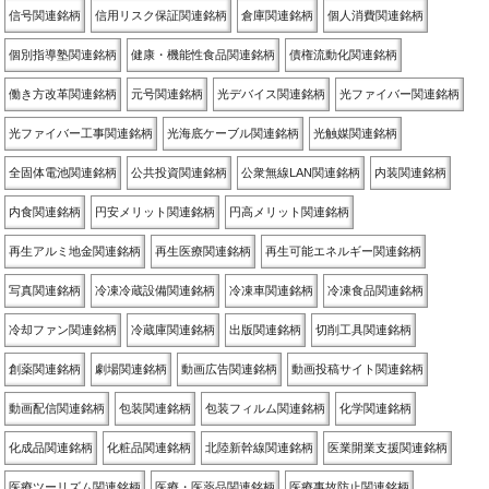
信号関連銘柄
信用リスク保証関連銘柄
倉庫関連銘柄
個人消費関連銘柄
個別指導塾関連銘柄
健康・機能性食品関連銘柄
債権流動化関連銘柄
働き方改革関連銘柄
元号関連銘柄
光デバイス関連銘柄
光ファイバー関連銘柄
光ファイバー工事関連銘柄
光海底ケーブル関連銘柄
光触媒関連銘柄
全固体電池関連銘柄
公共投資関連銘柄
公衆無線LAN関連銘柄
内装関連銘柄
内食関連銘柄
円安メリット関連銘柄
円高メリット関連銘柄
再生アルミ地金関連銘柄
再生医療関連銘柄
再生可能エネルギー関連銘柄
写真関連銘柄
冷凍冷蔵設備関連銘柄
冷凍車関連銘柄
冷凍食品関連銘柄
冷却ファン関連銘柄
冷蔵庫関連銘柄
出版関連銘柄
切削工具関連銘柄
創薬関連銘柄
劇場関連銘柄
動画広告関連銘柄
動画投稿サイト関連銘柄
動画配信関連銘柄
包装関連銘柄
包装フィルム関連銘柄
化学関連銘柄
化成品関連銘柄
化粧品関連銘柄
北陸新幹線関連銘柄
医業開業支援関連銘柄
医療ツーリズム関連銘柄
医療・医薬品関連銘柄
医療事故防止関連銘柄