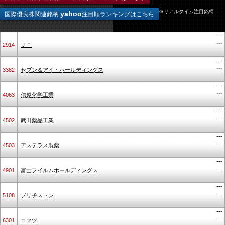
※リアルタイム注目銘柄
yahoo
国際優良株関連銘柄
注目順ランキングはこちら
---
---
2914
ＪＴ
---
---
3382
セブン＆アイ・ホールディングス
---
---
4063
信越化学工業
---
---
4502
武田薬品工業
---
---
4503
アステラス製薬
---
---
4901
富士フイルムホールディングス
---
---
5108
ブリヂストン
---
---
6301
コマツ