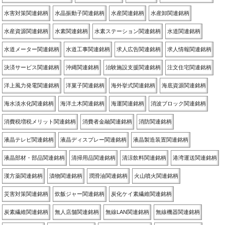
水害対策関連銘柄
水晶振動子関連銘柄
水産関連銘柄
水産卸関連銘柄
水産資源関連銘柄
水素関連銘柄
水素ステーション関連銘柄
水道関連銘柄
水道メーター関連銘柄
水道工事関連銘柄
求人広告関連銘柄
求人情報関連銘柄
決済サービス関連銘柄
沖縄関連銘柄
治験施設支援関連銘柄
注文住宅関連銘柄
洋上風力発電関連銘柄
洋菓子関連銘柄
海外挙式関連銘柄
海底資源関連銘柄
海水淡水化関連銘柄
海洋土木関連銘柄
海運関連銘柄
消波ブロック関連銘柄
消費税増税メリット関連銘柄
消費者金融関連銘柄
消防関連銘柄
液晶テレビ関連銘柄
液晶ディスプレー関連銘柄
液晶製造装置関連銘柄
液晶部材・部品関連銘柄
清掃用品関連銘柄
清涼飲料関連銘柄
港湾運送関連銘柄
漢方薬関連銘柄
漬物関連銘柄
潤滑油関連銘柄
火山噴火関連銘柄
災害対策関連銘柄
炊飯ジャー関連銘柄
炭化ケイ素繊維関連銘柄
炭素繊維関連銘柄
無人店舗関連銘柄
無線LAN関連銘柄
無線機器関連銘柄