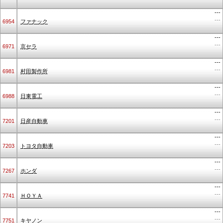
---
---
6954
ファナック
---
---
6971
京セラ
---
---
6981
村田製作所
---
---
6988
日東電工
---
---
7201
日産自動車
---
---
7203
トヨタ自動車
---
---
7267
ホンダ
---
---
7741
ＨＯＹＡ
---
---
7751
キヤノン