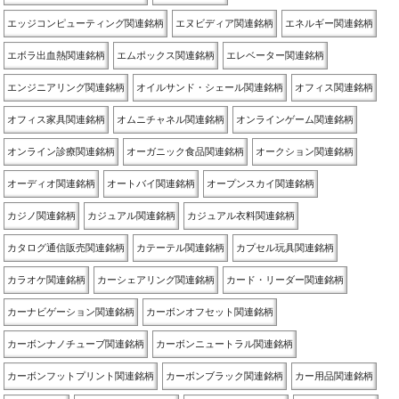
エッジコンピューティング関連銘柄
エヌビディア関連銘柄
エネルギー関連銘柄
エボラ出血熱関連銘柄
エムポックス関連銘柄
エレベーター関連銘柄
エンジニアリング関連銘柄
オイルサンド・シェール関連銘柄
オフィス関連銘柄
オフィス家具関連銘柄
オムニチャネル関連銘柄
オンラインゲーム関連銘柄
オンライン診療関連銘柄
オーガニック食品関連銘柄
オークション関連銘柄
オーディオ関連銘柄
オートバイ関連銘柄
オープンスカイ関連銘柄
カジノ関連銘柄
カジュアル関連銘柄
カジュアル衣料関連銘柄
カタログ通信販売関連銘柄
カテーテル関連銘柄
カプセル玩具関連銘柄
カラオケ関連銘柄
カーシェアリング関連銘柄
カード・リーダー関連銘柄
カーナビゲーション関連銘柄
カーボンオフセット関連銘柄
カーボンナノチューブ関連銘柄
カーボンニュートラル関連銘柄
カーボンフットプリント関連銘柄
カーボンブラック関連銘柄
カー用品関連銘柄