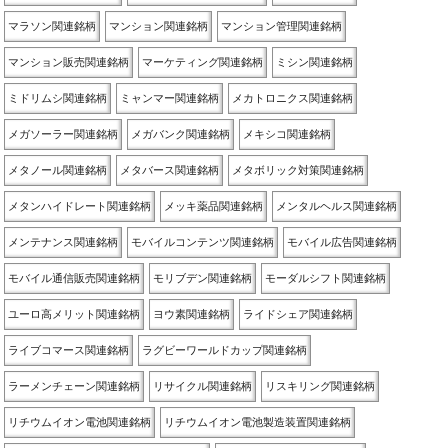
マラソン関連銘柄
マンション関連銘柄
マンション管理関連銘柄
マンション販売関連銘柄
マーケティング関連銘柄
ミシン関連銘柄
ミドリムシ関連銘柄
ミャンマー関連銘柄
メカトロニクス関連銘柄
メガソーラー関連銘柄
メガバンク関連銘柄
メキシコ関連銘柄
メタノール関連銘柄
メタバース関連銘柄
メタボリック対策関連銘柄
メタンハイドレート関連銘柄
メッキ薬品関連銘柄
メンタルヘルス関連銘柄
メンテナンス関連銘柄
モバイルコンテンツ関連銘柄
モバイル広告関連銘柄
モバイル通信販売関連銘柄
モリブデン関連銘柄
モーダルシフト関連銘柄
ユーロ高メリット関連銘柄
ヨウ素関連銘柄
ライドシェア関連銘柄
ライブコマース関連銘柄
ラグビーワールドカップ関連銘柄
ラーメンチェーン関連銘柄
リサイクル関連銘柄
リスキリング関連銘柄
リチウムイオン電池関連銘柄
リチウムイオン電池製造装置関連銘柄