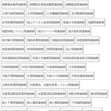
国際優良株関連銘柄
国際航空貨物混載関連銘柄
国際輸送関連銘柄
土壌汚染関連銘柄
土木関連銘柄
土木機械関連銘柄
在宅勤務関連銘柄
在宅医療関連銘柄
地上デジタル放送関連銘柄
地価公示関連銘柄
地図関連銘柄
地図情報システム関連銘柄
地方スーパー関連銘柄
地方創生関連銘柄
地方銀行関連銘柄
地熱発電関連銘柄
地盤改良関連銘柄
地質調査関連銘柄
地震速報関連銘柄
埠頭関連銘柄
塗料関連銘柄
塩ビ関連銘柄
売掛債権保証関連銘柄
外国人労働者関連銘柄
外国為替証拠金取引関連銘柄
外食関連銘柄
大気汚染関連銘柄
大衆薬関連銘柄
大豆関連銘柄
大阪万博関連銘柄
大雪関連銘柄
天然ガス関連銘柄
天然色素関連銘柄
太陽光発電関連銘柄
太陽電池・太陽光発電システム関連銘柄
太陽電池製造装置関連銘柄
太陽電池部品関連銘柄
好配当関連銘柄
婚活関連銘柄
婦人下着関連銘柄
婦人服関連銘柄
婦人靴関連銘柄
子供服関連銘柄