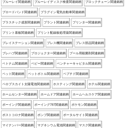
ブルーレイ関連銘柄
ブルーレイディスク検査関連銘柄
ブロックチェーン関連銘柄
ブロードバンド関連銘柄
プラグイン電気自動車関連銘柄
プラスチック成形関連銘柄
プラント関連銘柄
プリンター関連銘柄
プリント基板関連銘柄
プリント配線板処理薬関連銘柄
プレイステーション関連銘柄
プレス機関連銘柄
プレス部品関連銘柄
プレハブ関連銘柄
プロジェクター関連銘柄
プール用殺菌剤関連銘柄
ベトナム関連銘柄
ベビー関連銘柄
ベンチャーキャピタル関連銘柄
ペット関連銘柄
ペットボトル関連銘柄
ペプチド関連銘柄
ペロブスカイト太陽電池関連銘柄
ホスティング関連銘柄
ホテル関連銘柄
ホームセンター関連銘柄
ホームドア関連銘柄
ホームヘルスケア関連銘柄
ボーイング関連銘柄
ボーイング787関連銘柄
ポケモン関連銘柄
ポストコロナ関連銘柄
ポンプ関連銘柄
ポータルサイト関連銘柄
マイナンバー関連銘柄
マグネシウム電池関連銘柄
マスク関連銘柄