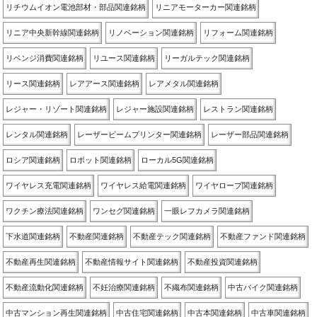
リチウムイオン電池部材・部品関連銘柄
リニアモーターカー関連銘柄
リニア中央新幹線関連銘柄
リノベーション関連銘柄
リフォーム関連銘柄
リベンジ消費関連銘柄
リユース関連銘柄
リーガルテック関連銘柄
リース関連銘柄
レアアース関連銘柄
レアメタル関連銘柄
レジャー・リゾート関連銘柄
レジャー施設関連銘柄
レストラン関連銘柄
レンタル関連銘柄
レーザービームプリンター関連銘柄
レーザー部品関連銘柄
ロシア関連銘柄
ロボット関連銘柄
ローカル5G関連銘柄
ワイヤレス充電関連銘柄
ワイヤレス給電関連銘柄
ワイヤロープ関連銘柄
ワクチン療法関連銘柄
ワンセグ関連銘柄
一眼レフカメラ関連銘柄
下水道関連銘柄
不動産関連銘柄
不動産テック関連銘柄
不動産ファンド関連銘柄
不動産再生関連銘柄
不動産情報サイト関連銘柄
不動産投資関連銘柄
不動産流動化関連銘柄
不妊治療関連銘柄
不織布関連銘柄
中古バイク関連銘柄
中古マンション再生関連銘柄
中古住宅関連銘柄
中古本関連銘柄
中古車関連銘柄