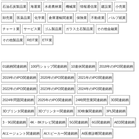
石油石炭製品業
海運業
水産農林業
機械業
情報通信業
建設業
小売業
卸売業
医薬品業
化学業
倉庫運輸関連業
保険業
不動産業
パルプ紙業
チャート業
サービス業
ゴム製品業
ガラス土石製品業
その他金融業
その他製品業
REIT業
ETF業
関連銘柄別
01銘柄関連銘柄
100円ショップ関連銘柄
10連休関連銘柄
2018年のIPO関連銘柄
2019年のIPO関連銘柄
2020年のIPO関連銘柄
2021年のIPO関連銘柄
2022年のIPO関連銘柄
2023年のIPO関連銘柄
2024年のIPO関連銘柄
2024年問題関連銘柄
2025年のIPO関連銘柄
24時間営業関連銘柄
3D関連銘柄
3Dプリンタ関連銘柄
3Dプリンター関連銘柄
3D映像関連銘柄
3PL関連銘柄
3・9G関連銘柄
4K・8Kテレビ関連銘柄
5G関連銘柄
6G関連銘柄
AED関連銘柄
AIエージェント関連銘柄
AIスピーカー関連銘柄
AI医療診断関連銘柄