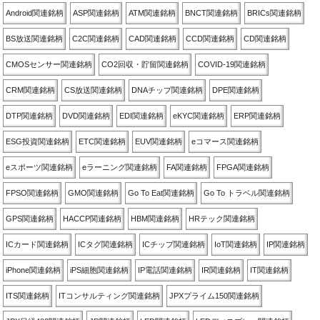
Android関連銘柄
ASP関連銘柄
ATM関連銘柄
BNCT関連銘柄
BRICs関連銘柄
BS放送関連銘柄
C2C関連銘柄
CAD関連銘柄
CCD関連銘柄
CD関連銘柄
CMOSセンサー関連銘柄
CO2回収・貯留関連銘柄
COVID-19関連銘柄
CRM関連銘柄
CS放送関連銘柄
DNAチップ関連銘柄
DPE関連銘柄
DTP関連銘柄
DVD関連銘柄
EDI関連銘柄
eKYC関連銘柄
ERP関連銘柄
ESG投資関連銘柄
ETC関連銘柄
EUV関連銘柄
eコマース関連銘柄
eスポーツ関連銘柄
eラーニング関連銘柄
FA関連銘柄
FPGA関連銘柄
FPSO関連銘柄
GMO関連銘柄
Go To Eat関連銘柄
Go To トラベル関連銘柄
GPS関連銘柄
HACCP関連銘柄
HBM関連銘柄
HRテック関連銘柄
ICカード関連銘柄
ICタグ関連銘柄
ICチップ関連銘柄
IoT関連銘柄
IP関連銘柄
iPhone関連銘柄
iPS細胞関連銘柄
IP電話関連銘柄
IR関連銘柄
IT関連銘柄
ITS関連銘柄
ITコンサルティング関連銘柄
JPXプライム150関連銘柄