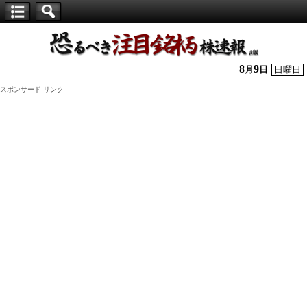
【仕
手
株】
8
9
月
日
日曜日
恐
スポンサード リンク
る
べ
き
注
目
銘
柄
株
速
報