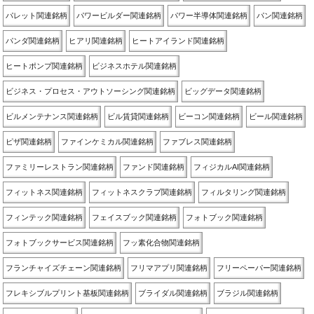
パレット関連銘柄
パワービルダー関連銘柄
パワー半導体関連銘柄
パン関連銘柄
パンダ関連銘柄
ヒアリ関連銘柄
ヒートアイランド関連銘柄
ヒートポンプ関連銘柄
ビジネスホテル関連銘柄
ビジネス・プロセス・アウトソーシング関連銘柄
ビッグデータ関連銘柄
ビルメンテナンス関連銘柄
ビル賃貸関連銘柄
ビーコン関連銘柄
ビール関連銘柄
ピザ関連銘柄
ファインケミカル関連銘柄
ファブレス関連銘柄
ファミリーレストラン関連銘柄
ファンド関連銘柄
フィジカルAI関連銘柄
フィットネス関連銘柄
フィットネスクラブ関連銘柄
フィルタリング関連銘柄
フィンテック関連銘柄
フェイスブック関連銘柄
フォトブック関連銘柄
フォトブックサービス関連銘柄
フッ素化合物関連銘柄
フランチャイズチェーン関連銘柄
フリマアプリ関連銘柄
フリーペーパー関連銘柄
フレキシブルプリント基板関連銘柄
ブライダル関連銘柄
ブラジル関連銘柄