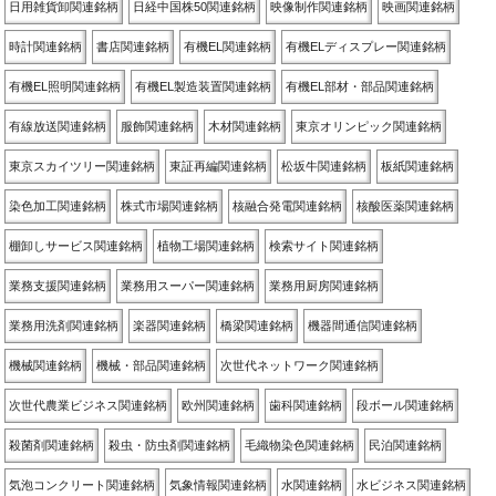
日用雑貨卸関連銘柄
日経中国株50関連銘柄
映像制作関連銘柄
映画関連銘柄
時計関連銘柄
書店関連銘柄
有機EL関連銘柄
有機ELディスプレー関連銘柄
有機EL照明関連銘柄
有機EL製造装置関連銘柄
有機EL部材・部品関連銘柄
有線放送関連銘柄
服飾関連銘柄
木材関連銘柄
東京オリンピック関連銘柄
東京スカイツリー関連銘柄
東証再編関連銘柄
松坂牛関連銘柄
板紙関連銘柄
染色加工関連銘柄
株式市場関連銘柄
核融合発電関連銘柄
核酸医薬関連銘柄
棚卸しサービス関連銘柄
植物工場関連銘柄
検索サイト関連銘柄
業務支援関連銘柄
業務用スーパー関連銘柄
業務用厨房関連銘柄
業務用洗剤関連銘柄
楽器関連銘柄
橋梁関連銘柄
機器間通信関連銘柄
機械関連銘柄
機械・部品関連銘柄
次世代ネットワーク関連銘柄
次世代農業ビジネス関連銘柄
欧州関連銘柄
歯科関連銘柄
段ボール関連銘柄
殺菌剤関連銘柄
殺虫・防虫剤関連銘柄
毛織物染色関連銘柄
民泊関連銘柄
気泡コンクリート関連銘柄
気象情報関連銘柄
水関連銘柄
水ビジネス関連銘柄