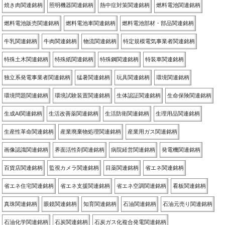
焼き肉関連銘柄
照明機器関連銘柄
熱中症対策関連銘柄
燃料電池関連銘柄
燃料電池販売関連銘柄
燃料電池車関連銘柄
燃料電池部材・部品関連銘柄
牛乳関連銘柄
牛肉関連銘柄
物流関連銘柄
特定規模電気事業者関連銘柄
特殊土木関連銘柄
特殊紙関連銘柄
特殊鋼関連銘柄
特装車関連銘柄
独立系発電事業者関連銘柄
猛暑関連銘柄
玩具関連銘柄
環境関連銘柄
環境問題関連銘柄
環境試験装置関連銘柄
生体認証関連銘柄
生命保険関連銘柄
生成AI関連銘柄
生活改善薬関連銘柄
生活防衛関連銘柄
生理用品関連銘柄
生産性革命関連銘柄
産業廃棄物処理関連銘柄
産業用ガス関連銘柄
画像認識関連銘柄
界面活性剤関連銘柄
病院経営関連銘柄
発電機関連銘柄
百貨店関連銘柄
監視カメラ関連銘柄
目薬関連銘柄
省エネ関連銘柄
省エネ住宅関連銘柄
省エネ支援関連銘柄
省エネ空調関連銘柄
看板関連銘柄
真珠関連銘柄
眼鏡関連銘柄
知育関連銘柄
石油関連銘柄
石油元売り関連銘柄
石油化学関連銘柄
石炭関連銘柄
石炭ガス化複合発電関連銘柄