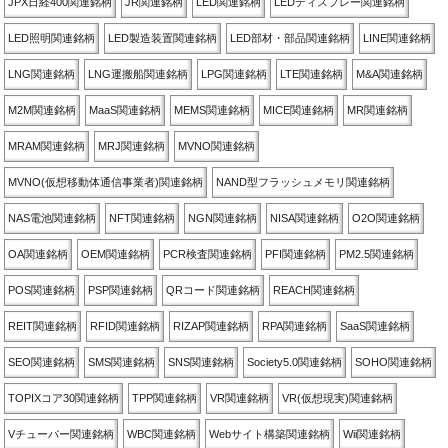
JPX日経400関連銘柄
JR関連銘柄
LED関連銘柄
LEDディスプレー関連銘柄
LED照明関連銘柄
LED製造装置関連銘柄
LED部材・部品関連銘柄
LINE関連銘柄
LNG関連銘柄
LNG運搬船関連銘柄
LPG関連銘柄
LTE関連銘柄
M&A関連銘柄
M2M関連銘柄
MaaS関連銘柄
MEMS関連銘柄
MICE関連銘柄
MR関連銘柄
MRAM関連銘柄
MRJ関連銘柄
MVNO関連銘柄
MVNO(仮想移動体通信事業者)関連銘柄
NAND型フラッシュメモリ関連銘柄
NAS電池関連銘柄
NFT関連銘柄
NGN関連銘柄
NISA関連銘柄
O2O関連銘柄
OA関連銘柄
OEM関連銘柄
PCR検査関連銘柄
PFI関連銘柄
PM2.5関連銘柄
POS関連銘柄
PSP関連銘柄
QRコード関連銘柄
REACH関連銘柄
REIT関連銘柄
RFID関連銘柄
RIZAP関連銘柄
RPA関連銘柄
SaaS関連銘柄
SEO関連銘柄
SMS関連銘柄
SNS関連銘柄
Society5.0関連銘柄
SOHO関連銘柄
TOPIXコア30関連銘柄
TPP関連銘柄
VR関連銘柄
VR(仮想現実)関連銘柄
Vチューバー関連銘柄
WBC関連銘柄
Webサイト構築関連銘柄
Wii関連銘柄