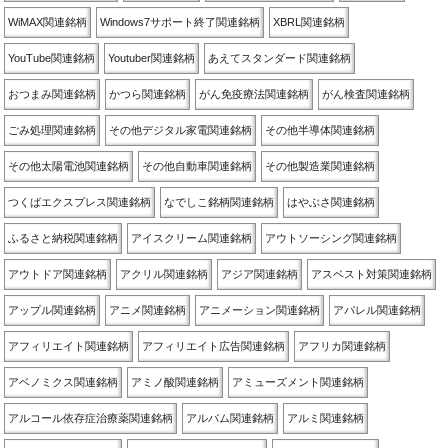
WiMAX関連銘柄
Windows7サポート終了関連銘柄
XBRL関連銘柄
YouTube関連銘柄
Youtuber関連銘柄
あえてスタンダード関連銘柄
おつまみ関連銘柄
かつら関連銘柄
がん免疫療法関連銘柄
がん検査関連銘柄
ごみ処理関連銘柄
その他デジタル家電関連銘柄
その他半導体関連銘柄
その他太陽電池関連銘柄
その他自動車関連銘柄
その他製造業関連銘柄
つくばエクスプレス関連銘柄
なでしこ銘柄関連銘柄
はやぶさ関連銘柄
ふるさと納税関連銘柄
アイスクリーム関連銘柄
アウトソーシング関連銘柄
アウトドア関連銘柄
アクリル関連銘柄
アジア関連銘柄
アスベスト対策関連銘柄
アップル関連銘柄
アニメ関連銘柄
アニメーション関連銘柄
アパレル関連銘柄
アフィリエイト関連銘柄
アフィリエイト広告関連銘柄
アフリカ関連銘柄
アベノミクス関連銘柄
アミノ酸関連銘柄
アミューズメント関連銘柄
アルコール依存症治療薬関連銘柄
アルバム関連銘柄
アルミ関連銘柄