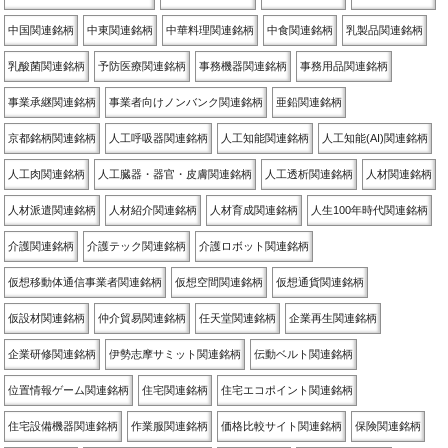
中国関連銘柄
中東関連銘柄
中華料理関連銘柄
中食関連銘柄
乳製品関連銘柄
乳酸菌関連銘柄
予防医療関連銘柄
事務機器関連銘柄
事務用品関連銘柄
事業承継関連銘柄
事業者向けノンバンク関連銘柄
亜鉛関連銘柄
京都銘柄関連銘柄
人工呼吸器関連銘柄
人工知能関連銘柄
人工知能(AI)関連銘柄
人工肉関連銘柄
人工臓器・器官・皮膚関連銘柄
人工透析関連銘柄
人材関連銘柄
人材派遣関連銘柄
人材紹介関連銘柄
人材育成関連銘柄
人生100年時代関連銘柄
介護関連銘柄
介護テック関連銘柄
介護ロボット関連銘柄
仮想移動体通信事業者関連銘柄
仮想空間関連銘柄
仮想通貨関連銘柄
仮設材関連銘柄
仲介貿易関連銘柄
任天堂関連銘柄
企業再生関連銘柄
企業研修関連銘柄
伊勢志摩サミット関連銘柄
伝動ベルト関連銘柄
位置情報ゲーム関連銘柄
住宅関連銘柄
住宅エコポイント関連銘柄
住宅設備機器関連銘柄
作業服関連銘柄
価格比較サイト関連銘柄
保険関連銘柄