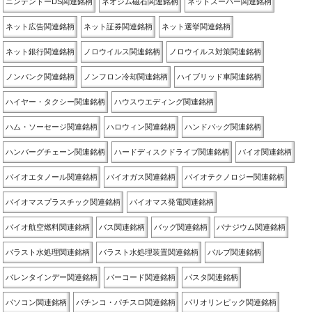
ニンテンドーDS関連銘柄
ネオジム磁石関連銘柄
ネットスーパー関連銘柄
ネット広告関連銘柄
ネット証券関連銘柄
ネット選挙関連銘柄
ネット銀行関連銘柄
ノロウイルス関連銘柄
ノロウイルス対策関連銘柄
ノンバンク関連銘柄
ノンフロン冷却関連銘柄
ハイブリッド車関連銘柄
ハイヤー・タクシー関連銘柄
ハウスウエディング関連銘柄
ハム・ソーセージ関連銘柄
ハロウィン関連銘柄
ハンドバッグ関連銘柄
ハンバーグチェーン関連銘柄
ハードディスクドライブ関連銘柄
バイオ関連銘柄
バイオエタノール関連銘柄
バイオガス関連銘柄
バイオテクノロジー関連銘柄
バイオマスプラスチック関連銘柄
バイオマス発電関連銘柄
バイオ航空燃料関連銘柄
バス関連銘柄
バッグ関連銘柄
バナジウム関連銘柄
バラスト水処理関連銘柄
バラスト水処理装置関連銘柄
バルブ関連銘柄
バレンタインデー関連銘柄
バーコード関連銘柄
パスタ関連銘柄
パソコン関連銘柄
パチンコ・パチスロ関連銘柄
パリオリンピック関連銘柄