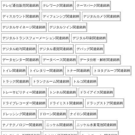
テレビ通信販売関連銘柄
テレワーク関連銘柄
テーマパーク関連銘柄
ディスカウント関連銘柄
ディフェンシブ関連銘柄
デジタルカメラ関連銘柄
デジタルサイネージ関連銘柄
デジタルツイン関連銘柄
デジタルトランスフォーメーション関連銘柄
デジタル印刷関連銘柄
デジタル給与関連銘柄
デジタル通貨関連銘柄
デバッグ関連銘柄
データセンター関連銘柄
データベース関連銘柄
データ分析・解析関連銘柄
トイレ関連銘柄
トイレタリー関連銘柄
トナー関連銘柄
トヨタグループ関連銘柄
トラック関連銘柄
トランクルーム関連銘柄
トルコ関連銘柄
トレーサビリティー関連銘柄
トンネル関連銘柄
ドライアイス関連銘柄
ドライブレコーダー関連銘柄
ドライミスト関連銘柄
ドラッグストア関連銘柄
ドレッシング関連銘柄
ドローン関連銘柄
ナイロン関連銘柄
ナノテクノロジー関連銘柄
ニッケル関連銘柄
ニッケル水素電池関連銘柄