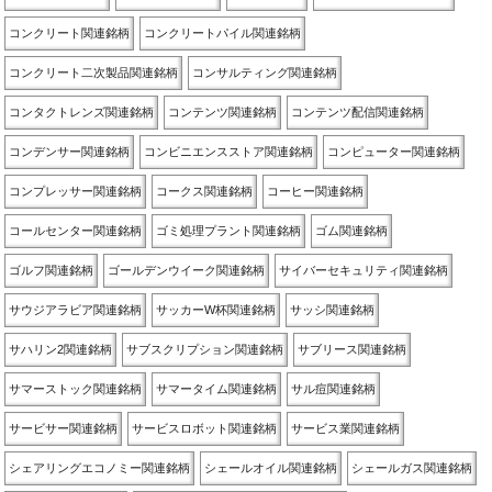
コンクリート関連銘柄
コンクリートパイル関連銘柄
コンクリート二次製品関連銘柄
コンサルティング関連銘柄
コンタクトレンズ関連銘柄
コンテンツ関連銘柄
コンテンツ配信関連銘柄
コンデンサー関連銘柄
コンビニエンスストア関連銘柄
コンピューター関連銘柄
コンプレッサー関連銘柄
コークス関連銘柄
コーヒー関連銘柄
コールセンター関連銘柄
ゴミ処理プラント関連銘柄
ゴム関連銘柄
ゴルフ関連銘柄
ゴールデンウイーク関連銘柄
サイバーセキュリティ関連銘柄
サウジアラビア関連銘柄
サッカーW杯関連銘柄
サッシ関連銘柄
サハリン2関連銘柄
サブスクリプション関連銘柄
サブリース関連銘柄
サマーストック関連銘柄
サマータイム関連銘柄
サル痘関連銘柄
サービサー関連銘柄
サービスロボット関連銘柄
サービス業関連銘柄
シェアリングエコノミー関連銘柄
シェールオイル関連銘柄
シェールガス関連銘柄