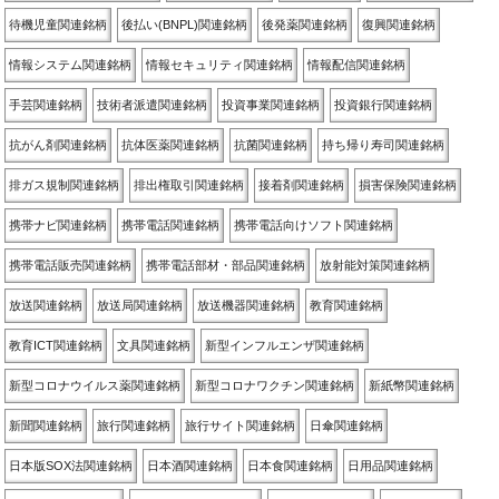
待機児童関連銘柄
後払い(BNPL)関連銘柄
後発薬関連銘柄
復興関連銘柄
情報システム関連銘柄
情報セキュリティ関連銘柄
情報配信関連銘柄
手芸関連銘柄
技術者派遣関連銘柄
投資事業関連銘柄
投資銀行関連銘柄
抗がん剤関連銘柄
抗体医薬関連銘柄
抗菌関連銘柄
持ち帰り寿司関連銘柄
排ガス規制関連銘柄
排出権取引関連銘柄
接着剤関連銘柄
損害保険関連銘柄
携帯ナビ関連銘柄
携帯電話関連銘柄
携帯電話向けソフト関連銘柄
携帯電話販売関連銘柄
携帯電話部材・部品関連銘柄
放射能対策関連銘柄
放送関連銘柄
放送局関連銘柄
放送機器関連銘柄
教育関連銘柄
教育ICT関連銘柄
文具関連銘柄
新型インフルエンザ関連銘柄
新型コロナウイルス薬関連銘柄
新型コロナワクチン関連銘柄
新紙幣関連銘柄
新聞関連銘柄
旅行関連銘柄
旅行サイト関連銘柄
日傘関連銘柄
日本版SOX法関連銘柄
日本酒関連銘柄
日本食関連銘柄
日用品関連銘柄