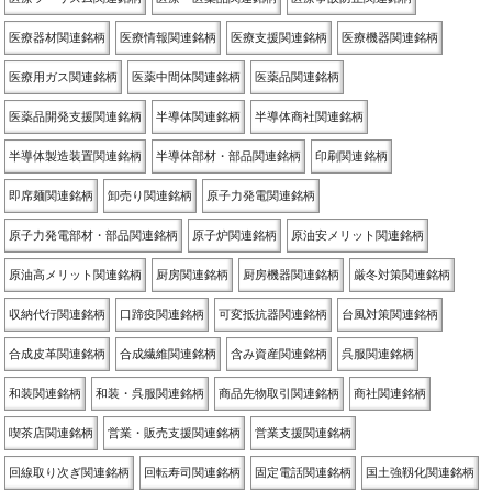
医療器材関連銘柄
医療情報関連銘柄
医療支援関連銘柄
医療機器関連銘柄
医療用ガス関連銘柄
医薬中間体関連銘柄
医薬品関連銘柄
医薬品開発支援関連銘柄
半導体関連銘柄
半導体商社関連銘柄
半導体製造装置関連銘柄
半導体部材・部品関連銘柄
印刷関連銘柄
即席麺関連銘柄
卸売り関連銘柄
原子力発電関連銘柄
原子力発電部材・部品関連銘柄
原子炉関連銘柄
原油安メリット関連銘柄
原油高メリット関連銘柄
厨房関連銘柄
厨房機器関連銘柄
厳冬対策関連銘柄
収納代行関連銘柄
口蹄疫関連銘柄
可変抵抗器関連銘柄
台風対策関連銘柄
合成皮革関連銘柄
合成繊維関連銘柄
含み資産関連銘柄
呉服関連銘柄
和装関連銘柄
和装・呉服関連銘柄
商品先物取引関連銘柄
商社関連銘柄
喫茶店関連銘柄
営業・販売支援関連銘柄
営業支援関連銘柄
回線取り次ぎ関連銘柄
回転寿司関連銘柄
固定電話関連銘柄
国土強靱化関連銘柄