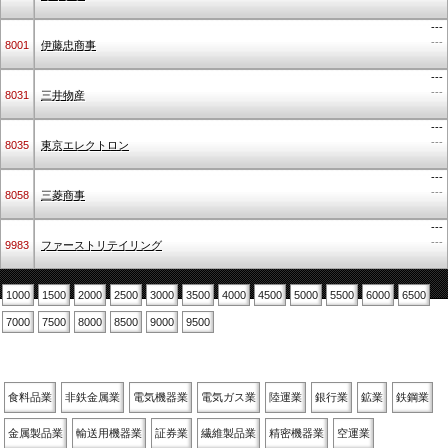
---
---
8001
伊藤忠商事
---
---
8031
三井物産
---
---
8035
東京エレクトロン
---
---
8058
三菱商事
---
---
9983
ファーストリテイリング
1000
1500
2000
2500
3000
3500
4000
4500
5000
5500
6000
6500
7000
7500
8000
8500
9000
9500
業種別
食料品業
非鉄金属業
電気機器業
電気ガス業
陸運業
銀行業
鉱業
鉄鋼業
金属製品業
輸送用機器業
証券業
繊維製品業
精密機器業
空運業