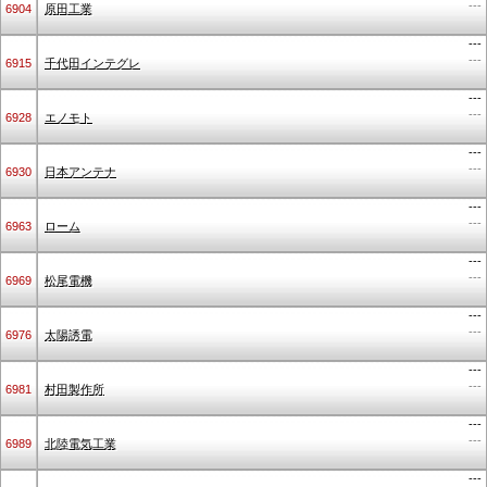
---
6904
原田工業
---
---
6915
千代田インテグレ
---
---
6928
エノモト
---
---
6930
日本アンテナ
---
---
6963
ローム
---
---
6969
松尾電機
---
---
6976
太陽誘電
---
---
6981
村田製作所
---
---
6989
北陸電気工業
---