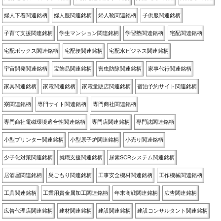
婦人下着関連銘柄
婦人服関連銘柄
婦人靴関連銘柄
子供服関連銘柄
子育て支援関連銘柄
学生マンション関連銘柄
学習塾関連銘柄
宅配関連銘柄
宅配ボックス関連銘柄
宅配便関連銘柄
宅配水ビジネス関連銘柄
宇宙開発関連銘柄
宝飾品関連銘柄
害虫防除関連銘柄
家事代行関連銘柄
家具関連銘柄
家電関連銘柄
家電量販店関連銘柄
宿泊予約サイト関連銘柄
寮関連銘柄
専門サイト関連銘柄
専門商社関連銘柄
専門商社電磁環境適合性関連銘柄
専門店関連銘柄
専門誌関連銘柄
小型プリンター関連銘柄
小型原子炉関連銘柄
小売り関連銘柄
少子化対策関連銘柄
就職支援関連銘柄
尿素SCRシステム関連銘柄
居酒屋関連銘柄
巣ごもり関連銘柄
工事安全機材関連銘柄
工作機械関連銘柄
工具関連銘柄
工業用貴金属加工関連銘柄
年末商戦関連銘柄
広告関連銘柄
広告代理店関連銘柄
建材関連銘柄
建設関連銘柄
建設コンサルタント関連銘柄