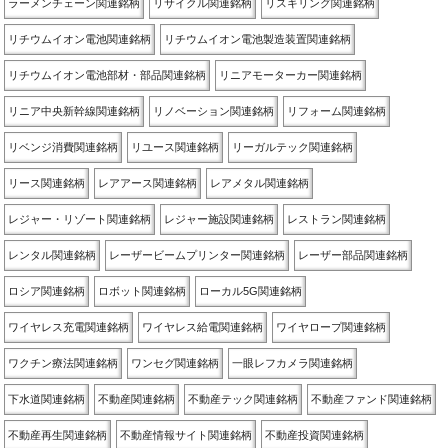
ラーメンチェーン関連銘柄
リサイクル関連銘柄
リスキリング関連銘柄
リチウムイオン電池関連銘柄
リチウムイオン電池製造装置関連銘柄
リチウムイオン電池部材・部品関連銘柄
リニアモーターカー関連銘柄
リニア中央新幹線関連銘柄
リノベーション関連銘柄
リフォーム関連銘柄
リベンジ消費関連銘柄
リユース関連銘柄
リーガルテック関連銘柄
リース関連銘柄
レアアース関連銘柄
レアメタル関連銘柄
レジャー・リゾート関連銘柄
レジャー施設関連銘柄
レストラン関連銘柄
レンタル関連銘柄
レーザービームプリンター関連銘柄
レーザー部品関連銘柄
ロシア関連銘柄
ロボット関連銘柄
ローカル5G関連銘柄
ワイヤレス充電関連銘柄
ワイヤレス給電関連銘柄
ワイヤロープ関連銘柄
ワクチン療法関連銘柄
ワンセグ関連銘柄
一眼レフカメラ関連銘柄
下水道関連銘柄
不動産関連銘柄
不動産テック関連銘柄
不動産ファンド関連銘柄
不動産再生関連銘柄
不動産情報サイト関連銘柄
不動産投資関連銘柄