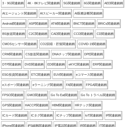
3・9G関連銘柄
4K・8Kテレビ関連銘柄
5G関連銘柄
6G関連銘柄
AED関連銘柄
AIエージェント関連銘柄
AIスピーカー関連銘柄
AI医療診断関連銘柄
Android関連銘柄
ASP関連銘柄
ATM関連銘柄
BNCT関連銘柄
BRICs関連銘柄
BS放送関連銘柄
C2C関連銘柄
CAD関連銘柄
CCD関連銘柄
CD関連銘柄
CMOSセンサー関連銘柄
CO2回収・貯留関連銘柄
COVID-19関連銘柄
CRM関連銘柄
CS放送関連銘柄
DNAチップ関連銘柄
DPE関連銘柄
DTP関連銘柄
DVD関連銘柄
EDI関連銘柄
eKYC関連銘柄
ERP関連銘柄
ESG投資関連銘柄
ETC関連銘柄
EUV関連銘柄
eコマース関連銘柄
eスポーツ関連銘柄
eラーニング関連銘柄
FA関連銘柄
FPGA関連銘柄
FPSO関連銘柄
GMO関連銘柄
Go To Eat関連銘柄
Go To トラベル関連銘柄
GPS関連銘柄
HACCP関連銘柄
HBM関連銘柄
HRテック関連銘柄
ICカード関連銘柄
ICタグ関連銘柄
ICチップ関連銘柄
IoT関連銘柄
IP関連銘柄
iPhone関連銘柄
iPS細胞関連銘柄
IP電話関連銘柄
IR関連銘柄
IT関連銘柄