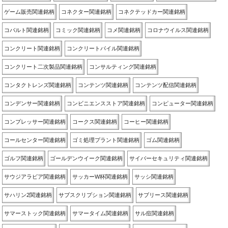
ゲーム販売関連銘柄
コネクター関連銘柄
コネクテッドカー関連銘柄
コバルト関連銘柄
コミック関連銘柄
コメ関連銘柄
コロナウイルス関連銘柄
コンクリート関連銘柄
コンクリートパイル関連銘柄
コンクリート二次製品関連銘柄
コンサルティング関連銘柄
コンタクトレンズ関連銘柄
コンテンツ関連銘柄
コンテンツ配信関連銘柄
コンデンサー関連銘柄
コンビニエンスストア関連銘柄
コンピューター関連銘柄
コンプレッサー関連銘柄
コークス関連銘柄
コーヒー関連銘柄
コールセンター関連銘柄
ゴミ処理プラント関連銘柄
ゴム関連銘柄
ゴルフ関連銘柄
ゴールデンウイーク関連銘柄
サイバーセキュリティ関連銘柄
サウジアラビア関連銘柄
サッカーW杯関連銘柄
サッシ関連銘柄
サハリン2関連銘柄
サブスクリプション関連銘柄
サブリース関連銘柄
サマーストック関連銘柄
サマータイム関連銘柄
サル痘関連銘柄