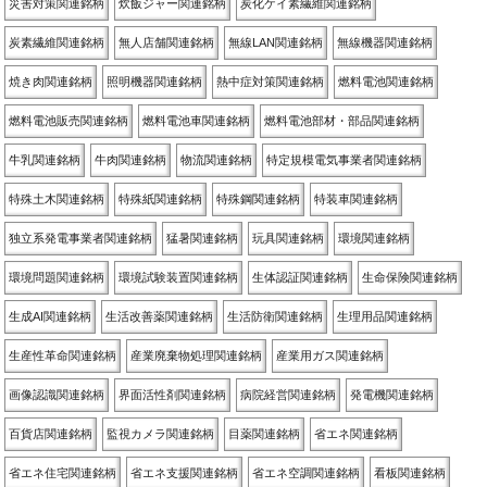
災害対策関連銘柄
炊飯ジャー関連銘柄
炭化ケイ素繊維関連銘柄
炭素繊維関連銘柄
無人店舗関連銘柄
無線LAN関連銘柄
無線機器関連銘柄
焼き肉関連銘柄
照明機器関連銘柄
熱中症対策関連銘柄
燃料電池関連銘柄
燃料電池販売関連銘柄
燃料電池車関連銘柄
燃料電池部材・部品関連銘柄
牛乳関連銘柄
牛肉関連銘柄
物流関連銘柄
特定規模電気事業者関連銘柄
特殊土木関連銘柄
特殊紙関連銘柄
特殊鋼関連銘柄
特装車関連銘柄
独立系発電事業者関連銘柄
猛暑関連銘柄
玩具関連銘柄
環境関連銘柄
環境問題関連銘柄
環境試験装置関連銘柄
生体認証関連銘柄
生命保険関連銘柄
生成AI関連銘柄
生活改善薬関連銘柄
生活防衛関連銘柄
生理用品関連銘柄
生産性革命関連銘柄
産業廃棄物処理関連銘柄
産業用ガス関連銘柄
画像認識関連銘柄
界面活性剤関連銘柄
病院経営関連銘柄
発電機関連銘柄
百貨店関連銘柄
監視カメラ関連銘柄
目薬関連銘柄
省エネ関連銘柄
省エネ住宅関連銘柄
省エネ支援関連銘柄
省エネ空調関連銘柄
看板関連銘柄