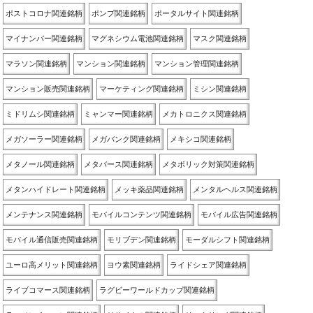
ポストコロナ関連銘柄
ポンプ関連銘柄
ポータルサイト関連銘柄
マイナンバー関連銘柄
マグネシウム電池関連銘柄
マスク関連銘柄
マラソン関連銘柄
マンション関連銘柄
マンション管理関連銘柄
マンション販売関連銘柄
マーケティング関連銘柄
ミシン関連銘柄
ミドリムシ関連銘柄
ミャンマー関連銘柄
メカトロニクス関連銘柄
メガソーラー関連銘柄
メガバンク関連銘柄
メキシコ関連銘柄
メタノール関連銘柄
メタバース関連銘柄
メタボリック対策関連銘柄
メタンハイドレート関連銘柄
メッキ薬品関連銘柄
メンタルヘルス関連銘柄
メンテナンス関連銘柄
モバイルコンテンツ関連銘柄
モバイル広告関連銘柄
モバイル通信販売関連銘柄
モリブデン関連銘柄
モーダルシフト関連銘柄
ユーロ高メリット関連銘柄
ヨウ素関連銘柄
ライドシェア関連銘柄
ライブコマース関連銘柄
ラグビーワールドカップ関連銘柄