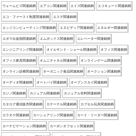
ウォームビズ関連銘柄
エアコン関連銘柄
エイズ関連銘柄
エコキュート関連銘柄
エコ・ファースト制度関連銘柄
エステ関連銘柄
エッジコンピューティング関連銘柄
エヌビディア関連銘柄
エネルギー関連銘柄
エボラ出血熱関連銘柄
エムポックス関連銘柄
エレベーター関連銘柄
エンジニアリング関連銘柄
オイルサンド・シェール関連銘柄
オフィス関連銘柄
オフィス家具関連銘柄
オムニチャネル関連銘柄
オンラインゲーム関連銘柄
オンライン診療関連銘柄
オーガニック食品関連銘柄
オークション関連銘柄
オーディオ関連銘柄
オートバイ関連銘柄
オープンスカイ関連銘柄
カジノ関連銘柄
カジュアル関連銘柄
カジュアル衣料関連銘柄
カタログ通信販売関連銘柄
カテーテル関連銘柄
カプセル玩具関連銘柄
カラオケ関連銘柄
カーシェアリング関連銘柄
カード・リーダー関連銘柄
カーナビゲーション関連銘柄
カーボンオフセット関連銘柄