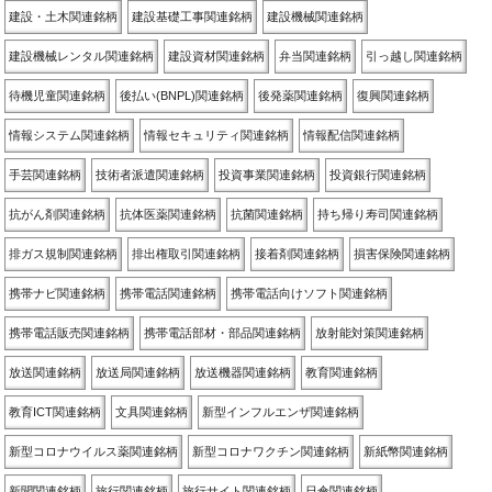
建設・土木関連銘柄
建設基礎工事関連銘柄
建設機械関連銘柄
建設機械レンタル関連銘柄
建設資材関連銘柄
弁当関連銘柄
引っ越し関連銘柄
待機児童関連銘柄
後払い(BNPL)関連銘柄
後発薬関連銘柄
復興関連銘柄
情報システム関連銘柄
情報セキュリティ関連銘柄
情報配信関連銘柄
手芸関連銘柄
技術者派遣関連銘柄
投資事業関連銘柄
投資銀行関連銘柄
抗がん剤関連銘柄
抗体医薬関連銘柄
抗菌関連銘柄
持ち帰り寿司関連銘柄
排ガス規制関連銘柄
排出権取引関連銘柄
接着剤関連銘柄
損害保険関連銘柄
携帯ナビ関連銘柄
携帯電話関連銘柄
携帯電話向けソフト関連銘柄
携帯電話販売関連銘柄
携帯電話部材・部品関連銘柄
放射能対策関連銘柄
放送関連銘柄
放送局関連銘柄
放送機器関連銘柄
教育関連銘柄
教育ICT関連銘柄
文具関連銘柄
新型インフルエンザ関連銘柄
新型コロナウイルス薬関連銘柄
新型コロナワクチン関連銘柄
新紙幣関連銘柄
新聞関連銘柄
旅行関連銘柄
旅行サイト関連銘柄
日傘関連銘柄