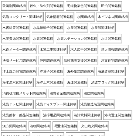
殺菌剤関連銘柄
殺虫・防虫剤関連銘柄
毛織物染色関連銘柄
民泊関連銘柄
気泡コンクリート関連銘柄
気象情報関連銘柄
水関連銘柄
水ビジネス関連銘柄
水害対策関連銘柄
水晶振動子関連銘柄
水産関連銘柄
水産卸関連銘柄
水産資源関連銘柄
水素関連銘柄
水素ステーション関連銘柄
水道関連銘柄
水道メーター関連銘柄
水道工事関連銘柄
求人広告関連銘柄
求人情報関連銘柄
決済サービス関連銘柄
沖縄関連銘柄
治験施設支援関連銘柄
注文住宅関連銘柄
洋上風力発電関連銘柄
洋菓子関連銘柄
海外挙式関連銘柄
海底資源関連銘柄
海水淡水化関連銘柄
海洋土木関連銘柄
海運関連銘柄
消波ブロック関連銘柄
消費税増税メリット関連銘柄
消費者金融関連銘柄
消防関連銘柄
液晶テレビ関連銘柄
液晶ディスプレー関連銘柄
液晶製造装置関連銘柄
液晶部材・部品関連銘柄
清掃用品関連銘柄
清涼飲料関連銘柄
港湾運送関連銘柄
漢方薬関連銘柄
漬物関連銘柄
潤滑油関連銘柄
火山噴火関連銘柄