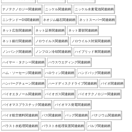
ナノテクノロジー関連銘柄
ニッケル関連銘柄
ニッケル水素電池関連銘柄
ニンテンドーDS関連銘柄
ネオジム磁石関連銘柄
ネットスーパー関連銘柄
ネット広告関連銘柄
ネット証券関連銘柄
ネット選挙関連銘柄
ネット銀行関連銘柄
ノロウイルス関連銘柄
ノロウイルス対策関連銘柄
ノンバンク関連銘柄
ノンフロン冷却関連銘柄
ハイブリッド車関連銘柄
ハイヤー・タクシー関連銘柄
ハウスウエディング関連銘柄
ハム・ソーセージ関連銘柄
ハロウィン関連銘柄
ハンドバッグ関連銘柄
ハンバーグチェーン関連銘柄
ハードディスクドライブ関連銘柄
バイオ関連銘柄
バイオエタノール関連銘柄
バイオガス関連銘柄
バイオテクノロジー関連銘柄
バイオマスプラスチック関連銘柄
バイオマス発電関連銘柄
バイオ航空燃料関連銘柄
バス関連銘柄
バッグ関連銘柄
バナジウム関連銘柄
バラスト水処理関連銘柄
バラスト水処理装置関連銘柄
バルブ関連銘柄