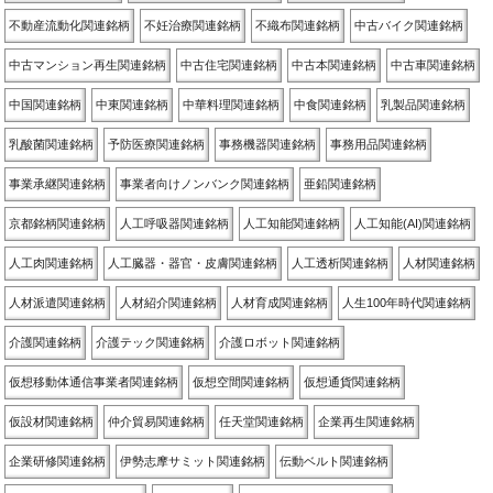
不動産流動化関連銘柄
不妊治療関連銘柄
不織布関連銘柄
中古バイク関連銘柄
中古マンション再生関連銘柄
中古住宅関連銘柄
中古本関連銘柄
中古車関連銘柄
中国関連銘柄
中東関連銘柄
中華料理関連銘柄
中食関連銘柄
乳製品関連銘柄
乳酸菌関連銘柄
予防医療関連銘柄
事務機器関連銘柄
事務用品関連銘柄
事業承継関連銘柄
事業者向けノンバンク関連銘柄
亜鉛関連銘柄
京都銘柄関連銘柄
人工呼吸器関連銘柄
人工知能関連銘柄
人工知能(AI)関連銘柄
人工肉関連銘柄
人工臓器・器官・皮膚関連銘柄
人工透析関連銘柄
人材関連銘柄
人材派遣関連銘柄
人材紹介関連銘柄
人材育成関連銘柄
人生100年時代関連銘柄
介護関連銘柄
介護テック関連銘柄
介護ロボット関連銘柄
仮想移動体通信事業者関連銘柄
仮想空間関連銘柄
仮想通貨関連銘柄
仮設材関連銘柄
仲介貿易関連銘柄
任天堂関連銘柄
企業再生関連銘柄
企業研修関連銘柄
伊勢志摩サミット関連銘柄
伝動ベルト関連銘柄