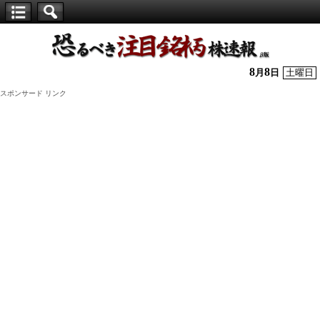
【仕
手
株】
8
8
月
日
土曜日
恐
スポンサード リンク
る
べ
き
注
目
銘
柄
株
速
報