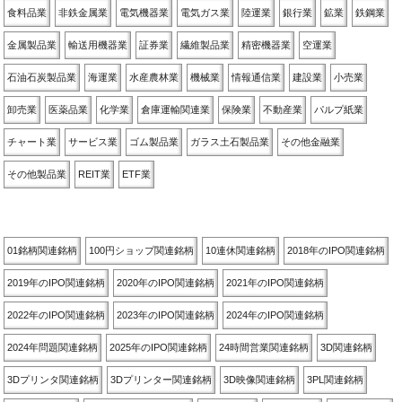
食料品業
非鉄金属業
電気機器業
電気ガス業
陸運業
銀行業
鉱業
鉄鋼業
金属製品業
輸送用機器業
証券業
繊維製品業
精密機器業
空運業
石油石炭製品業
海運業
水産農林業
機械業
情報通信業
建設業
小売業
卸売業
医薬品業
化学業
倉庫運輸関連業
保険業
不動産業
パルプ紙業
チャート業
サービス業
ゴム製品業
ガラス土石製品業
その他金融業
その他製品業
REIT業
ETF業
関連銘柄別
01銘柄関連銘柄
100円ショップ関連銘柄
10連休関連銘柄
2018年のIPO関連銘柄
2019年のIPO関連銘柄
2020年のIPO関連銘柄
2021年のIPO関連銘柄
2022年のIPO関連銘柄
2023年のIPO関連銘柄
2024年のIPO関連銘柄
2024年問題関連銘柄
2025年のIPO関連銘柄
24時間営業関連銘柄
3D関連銘柄
3Dプリンタ関連銘柄
3Dプリンター関連銘柄
3D映像関連銘柄
3PL関連銘柄