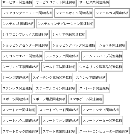
サービサー関連銘柄
サービスロボット関連銘柄
サービス業関連銘柄
シェアリングエコノミー関連銘柄
シェールオイル関連銘柄
シェールガス関連銘柄
システムLSI関連銘柄
システムインテグレーション関連銘柄
シネマコンプレックス関連銘柄
シャリア指数関連銘柄
ショッピングセンター関連銘柄
ショッピングバッグ関連銘柄
ショベル関連銘柄
シリコンウエハー関連銘柄
シンクタンク関連銘柄
シームレスパイプ関連銘柄
シーリング工事関連銘柄
シールド工法関連銘柄
ジェネリック医薬品関連銘柄
ジーンズ関連銘柄
スイッチング電源関連銘柄
スキンケア関連銘柄
ステンレス関連銘柄
ステーブルコイン関連銘柄
ストレージ関連銘柄
スポーツ関連銘柄
スポーツ用品関連銘柄
スマホゲーム関連銘柄
スマートカー関連銘柄
スマートグリッド関連銘柄
スマートシティ関連銘柄
スマートハウス関連銘柄
スマートフォン関連銘柄
スマートメーター関連銘柄
スマートロック関連銘柄
スマート農業関連銘柄
スーパーコンピューター関連銘柄