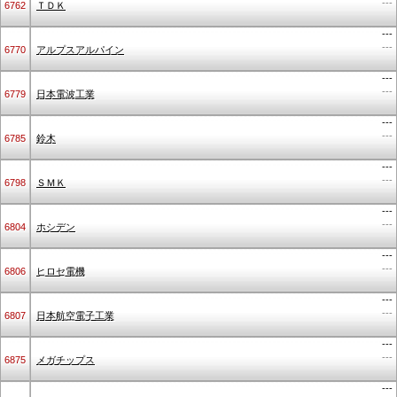
---
6762
ＴＤＫ
---
---
6770
アルプスアルパイン
---
---
6779
日本電波工業
---
---
6785
鈴木
---
---
6798
ＳＭＫ
---
---
6804
ホシデン
---
---
6806
ヒロセ電機
---
---
6807
日本航空電子工業
---
---
6875
メガチップス
---