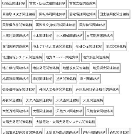
喫茶店関連銘柄
営業・販売支援関連銘柄
営業支援関連銘柄
回線取り次ぎ関連銘柄
回転寿司関連銘柄
固定電話関連銘柄
国土強靱化関連銘柄
国際優良株関連銘柄
国際航空貨物混載関連銘柄
国際輸送関連銘柄
土壌汚染関連銘柄
土木関連銘柄
土木機械関連銘柄
在宅勤務関連銘柄
在宅医療関連銘柄
地上デジタル放送関連銘柄
地価公示関連銘柄
地図関連銘柄
地図情報システム関連銘柄
地方スーパー関連銘柄
地方創生関連銘柄
地方銀行関連銘柄
地熱発電関連銘柄
地盤改良関連銘柄
地質調査関連銘柄
地震速報関連銘柄
埠頭関連銘柄
塗料関連銘柄
塩ビ関連銘柄
売掛債権保証関連銘柄
外国人労働者関連銘柄
外国為替証拠金取引関連銘柄
外食関連銘柄
大気汚染関連銘柄
大衆薬関連銘柄
大豆関連銘柄
大阪万博関連銘柄
大雪関連銘柄
天然ガス関連銘柄
天然色素関連銘柄
太陽光発電関連銘柄
太陽電池・太陽光発電システム関連銘柄
太陽電池製造装置関連銘柄
太陽電池部品関連銘柄
好配当関連銘柄
婚活関連銘柄