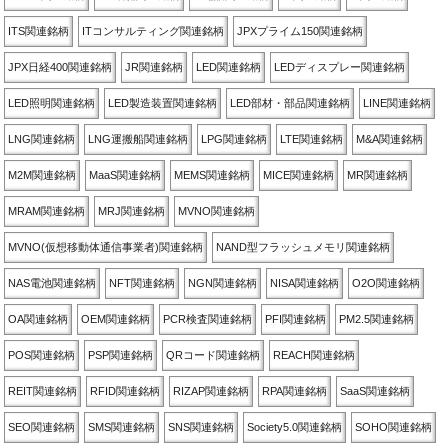
ITS関連銘柄
ITコンサルティング関連銘柄
JPXプライム150関連銘柄
JPX日経400関連銘柄
JR関連銘柄
LED関連銘柄
LEDディスプレー関連銘柄
LED照明関連銘柄
LED製造装置関連銘柄
LED部材・部品関連銘柄
LINE関連銘柄
LNG関連銘柄
LNG運搬船関連銘柄
LPG関連銘柄
LTE関連銘柄
M&A関連銘柄
M2M関連銘柄
MaaS関連銘柄
MEMS関連銘柄
MICE関連銘柄
MR関連銘柄
MRAM関連銘柄
MRJ関連銘柄
MVNO関連銘柄
MVNO(仮想移動体通信事業者)関連銘柄
NAND型フラッシュメモリ関連銘柄
NAS電池関連銘柄
NFT関連銘柄
NGN関連銘柄
NISA関連銘柄
O2O関連銘柄
OA関連銘柄
OEM関連銘柄
PCR検査関連銘柄
PFI関連銘柄
PM2.5関連銘柄
POS関連銘柄
PSP関連銘柄
QRコード関連銘柄
REACH関連銘柄
REIT関連銘柄
RFID関連銘柄
RIZAP関連銘柄
RPA関連銘柄
SaaS関連銘柄
SEO関連銘柄
SMS関連銘柄
SNS関連銘柄
Society5.0関連銘柄
SOHO関連銘柄