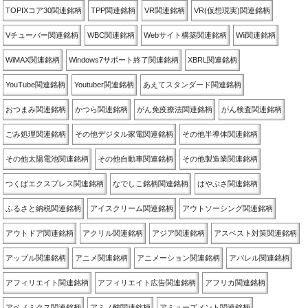
TOPIXコア30関連銘柄
TPP関連銘柄
VR関連銘柄
VR(仮想現実)関連銘柄
Vチューバー関連銘柄
WBC関連銘柄
Webサイト構築関連銘柄
Wii関連銘柄
WiMAX関連銘柄
Windows7サポート終了関連銘柄
XBRL関連銘柄
YouTube関連銘柄
Youtuber関連銘柄
あえてスタンダード関連銘柄
おつまみ関連銘柄
かつら関連銘柄
がん免疫療法関連銘柄
がん検査関連銘柄
ごみ処理関連銘柄
その他デジタル家電関連銘柄
その他半導体関連銘柄
その他太陽電池関連銘柄
その他自動車関連銘柄
その他製造業関連銘柄
つくばエクスプレス関連銘柄
なでしこ銘柄関連銘柄
はやぶさ関連銘柄
ふるさと納税関連銘柄
アイスクリーム関連銘柄
アウトソーシング関連銘柄
アウトドア関連銘柄
アクリル関連銘柄
アジア関連銘柄
アスベスト対策関連銘柄
アップル関連銘柄
アニメ関連銘柄
アニメーション関連銘柄
アパレル関連銘柄
アフィリエイト関連銘柄
アフィリエイト広告関連銘柄
アフリカ関連銘柄
アベノミクス関連銘柄
アミノ酸関連銘柄
アミューズメント関連銘柄