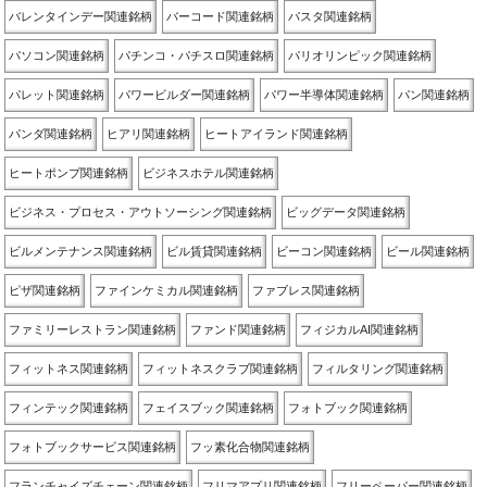
バレンタインデー関連銘柄
バーコード関連銘柄
パスタ関連銘柄
パソコン関連銘柄
パチンコ・パチスロ関連銘柄
パリオリンピック関連銘柄
パレット関連銘柄
パワービルダー関連銘柄
パワー半導体関連銘柄
パン関連銘柄
パンダ関連銘柄
ヒアリ関連銘柄
ヒートアイランド関連銘柄
ヒートポンプ関連銘柄
ビジネスホテル関連銘柄
ビジネス・プロセス・アウトソーシング関連銘柄
ビッグデータ関連銘柄
ビルメンテナンス関連銘柄
ビル賃貸関連銘柄
ビーコン関連銘柄
ビール関連銘柄
ピザ関連銘柄
ファインケミカル関連銘柄
ファブレス関連銘柄
ファミリーレストラン関連銘柄
ファンド関連銘柄
フィジカルAI関連銘柄
フィットネス関連銘柄
フィットネスクラブ関連銘柄
フィルタリング関連銘柄
フィンテック関連銘柄
フェイスブック関連銘柄
フォトブック関連銘柄
フォトブックサービス関連銘柄
フッ素化合物関連銘柄
フランチャイズチェーン関連銘柄
フリマアプリ関連銘柄
フリーペーパー関連銘柄