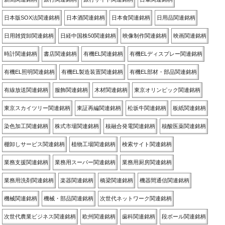
日本版SOX法関連銘柄
日本酒関連銘柄
日本食関連銘柄
日用品関連銘柄
日用雑貨卸関連銘柄
日経中国株50関連銘柄
映像制作関連銘柄
映画関連銘柄
時計関連銘柄
書店関連銘柄
有機EL関連銘柄
有機ELディスプレー関連銘柄
有機EL照明関連銘柄
有機EL製造装置関連銘柄
有機EL部材・部品関連銘柄
有線放送関連銘柄
服飾関連銘柄
木材関連銘柄
東京オリンピック関連銘柄
東京スカイツリー関連銘柄
東証再編関連銘柄
松坂牛関連銘柄
板紙関連銘柄
染色加工関連銘柄
株式市場関連銘柄
核融合発電関連銘柄
核酸医薬関連銘柄
棚卸しサービス関連銘柄
植物工場関連銘柄
検索サイト関連銘柄
業務支援関連銘柄
業務用スーパー関連銘柄
業務用厨房関連銘柄
業務用洗剤関連銘柄
楽器関連銘柄
橋梁関連銘柄
機器間通信関連銘柄
機械関連銘柄
機械・部品関連銘柄
次世代ネットワーク関連銘柄
次世代農業ビジネス関連銘柄
欧州関連銘柄
歯科関連銘柄
段ボール関連銘柄