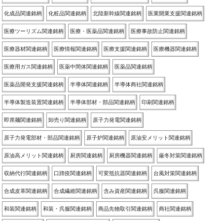
化成品関連銘柄
化粧品関連銘柄
北陸新幹線関連銘柄
医業開業支援関連銘柄
医療ツーリズム関連銘柄
医療・医薬品関連銘柄
医療事故防止関連銘柄
医療器材関連銘柄
医療情報関連銘柄
医療支援関連銘柄
医療機器関連銘柄
医療用ガス関連銘柄
医薬中間体関連銘柄
医薬品関連銘柄
医薬品開発支援関連銘柄
半導体関連銘柄
半導体商社関連銘柄
半導体製造装置関連銘柄
半導体部材・部品関連銘柄
印刷関連銘柄
即席麺関連銘柄
卸売り関連銘柄
原子力発電関連銘柄
原子力発電部材・部品関連銘柄
原子炉関連銘柄
原油安メリット関連銘柄
原油高メリット関連銘柄
厨房関連銘柄
厨房機器関連銘柄
厳冬対策関連銘柄
収納代行関連銘柄
口蹄疫関連銘柄
可変抵抗器関連銘柄
台風対策関連銘柄
合成皮革関連銘柄
合成繊維関連銘柄
含み資産関連銘柄
呉服関連銘柄
和装関連銘柄
和装・呉服関連銘柄
商品先物取引関連銘柄
商社関連銘柄