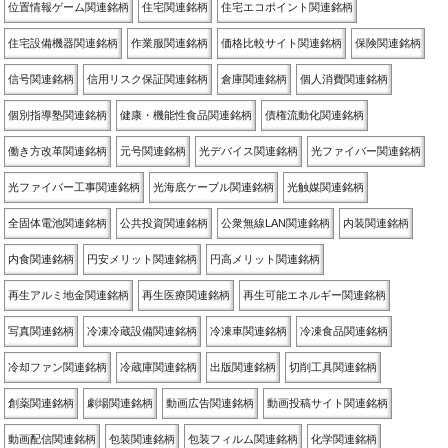
位置情報ゲーム関連銘柄
住宅関連銘柄
住宅エコポイント関連銘柄
住宅設備機器関連銘柄
作業服関連銘柄
価格比較サイト関連銘柄
保険関連銘柄
信号関連銘柄
信用リスク保証関連銘柄
倉庫関連銘柄
個人消費関連銘柄
個別指導塾関連銘柄
健康・機能性食品関連銘柄
債権流動化関連銘柄
働き方改革関連銘柄
元号関連銘柄
光デバイス関連銘柄
光ファイバー関連銘柄
光ファイバー工事関連銘柄
光海底ケーブル関連銘柄
光触媒関連銘柄
全固体電池関連銘柄
公共投資関連銘柄
公衆無線LAN関連銘柄
内装関連銘柄
内食関連銘柄
円安メリット関連銘柄
円高メリット関連銘柄
再生アルミ地金関連銘柄
再生医療関連銘柄
再生可能エネルギー関連銘柄
写真関連銘柄
冷凍冷蔵設備関連銘柄
冷凍車関連銘柄
冷凍食品関連銘柄
冷却ファン関連銘柄
冷蔵庫関連銘柄
出版関連銘柄
切削工具関連銘柄
創薬関連銘柄
劇場関連銘柄
動画広告関連銘柄
動画投稿サイト関連銘柄
動画配信関連銘柄
包装関連銘柄
包装フィルム関連銘柄
化学関連銘柄