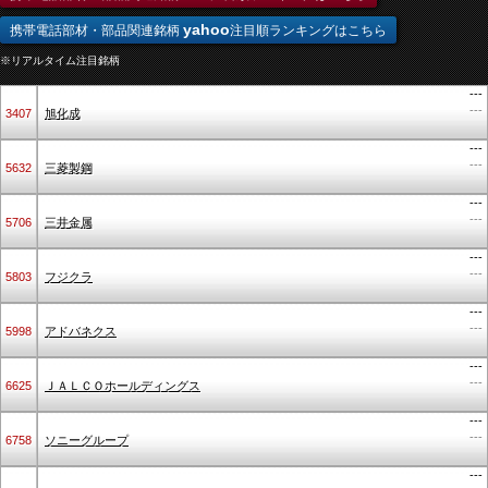
yahoo
携帯電話部材・部品関連銘柄
注目順ランキングはこちら
※リアルタイム注目銘柄
---
---
3407
旭化成
---
---
5632
三菱製鋼
---
---
5706
三井金属
---
---
5803
フジクラ
---
---
5998
アドバネクス
---
---
6625
ＪＡＬＣＯホールディングス
---
---
6758
ソニーグループ
---