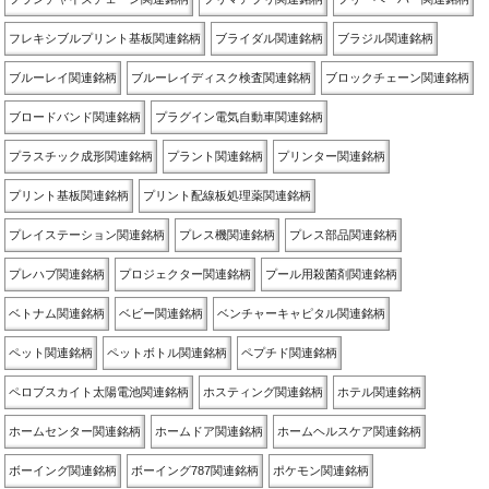
フレキシブルプリント基板関連銘柄
ブライダル関連銘柄
ブラジル関連銘柄
ブルーレイ関連銘柄
ブルーレイディスク検査関連銘柄
ブロックチェーン関連銘柄
ブロードバンド関連銘柄
プラグイン電気自動車関連銘柄
プラスチック成形関連銘柄
プラント関連銘柄
プリンター関連銘柄
プリント基板関連銘柄
プリント配線板処理薬関連銘柄
プレイステーション関連銘柄
プレス機関連銘柄
プレス部品関連銘柄
プレハブ関連銘柄
プロジェクター関連銘柄
プール用殺菌剤関連銘柄
ベトナム関連銘柄
ベビー関連銘柄
ベンチャーキャピタル関連銘柄
ペット関連銘柄
ペットボトル関連銘柄
ペプチド関連銘柄
ペロブスカイト太陽電池関連銘柄
ホスティング関連銘柄
ホテル関連銘柄
ホームセンター関連銘柄
ホームドア関連銘柄
ホームヘルスケア関連銘柄
ボーイング関連銘柄
ボーイング787関連銘柄
ポケモン関連銘柄