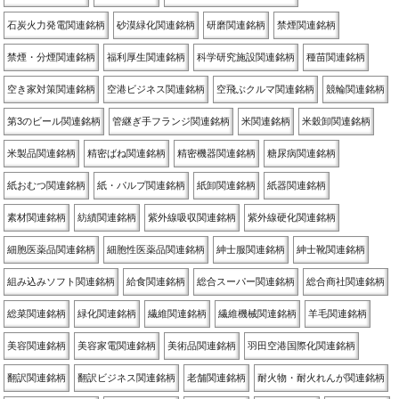
石炭火力発電関連銘柄
砂漠緑化関連銘柄
研磨関連銘柄
禁煙関連銘柄
禁煙・分煙関連銘柄
福利厚生関連銘柄
科学研究施設関連銘柄
種苗関連銘柄
空き家対策関連銘柄
空港ビジネス関連銘柄
空飛ぶクルマ関連銘柄
競輪関連銘柄
第3のビール関連銘柄
管継ぎ手フランジ関連銘柄
米関連銘柄
米穀卸関連銘柄
米製品関連銘柄
精密ばね関連銘柄
精密機器関連銘柄
糖尿病関連銘柄
紙おむつ関連銘柄
紙・パルプ関連銘柄
紙卸関連銘柄
紙器関連銘柄
素材関連銘柄
紡績関連銘柄
紫外線吸収関連銘柄
紫外線硬化関連銘柄
細胞医薬品関連銘柄
細胞性医薬品関連銘柄
紳士服関連銘柄
紳士靴関連銘柄
組み込みソフト関連銘柄
給食関連銘柄
総合スーパー関連銘柄
総合商社関連銘柄
総菜関連銘柄
緑化関連銘柄
繊維関連銘柄
繊維機械関連銘柄
羊毛関連銘柄
美容関連銘柄
美容家電関連銘柄
美術品関連銘柄
羽田空港国際化関連銘柄
翻訳関連銘柄
翻訳ビジネス関連銘柄
老舗関連銘柄
耐火物・耐火れんが関連銘柄