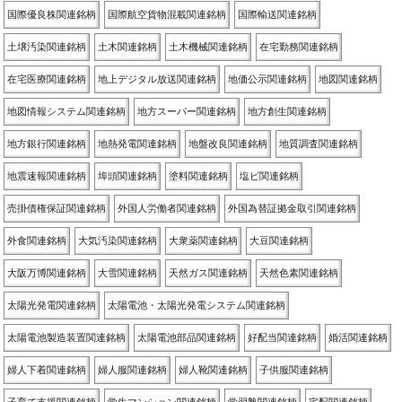
国際優良株関連銘柄
国際航空貨物混載関連銘柄
国際輸送関連銘柄
土壌汚染関連銘柄
土木関連銘柄
土木機械関連銘柄
在宅勤務関連銘柄
在宅医療関連銘柄
地上デジタル放送関連銘柄
地価公示関連銘柄
地図関連銘柄
地図情報システム関連銘柄
地方スーパー関連銘柄
地方創生関連銘柄
地方銀行関連銘柄
地熱発電関連銘柄
地盤改良関連銘柄
地質調査関連銘柄
地震速報関連銘柄
埠頭関連銘柄
塗料関連銘柄
塩ビ関連銘柄
売掛債権保証関連銘柄
外国人労働者関連銘柄
外国為替証拠金取引関連銘柄
外食関連銘柄
大気汚染関連銘柄
大衆薬関連銘柄
大豆関連銘柄
大阪万博関連銘柄
大雪関連銘柄
天然ガス関連銘柄
天然色素関連銘柄
太陽光発電関連銘柄
太陽電池・太陽光発電システム関連銘柄
太陽電池製造装置関連銘柄
太陽電池部品関連銘柄
好配当関連銘柄
婚活関連銘柄
婦人下着関連銘柄
婦人服関連銘柄
婦人靴関連銘柄
子供服関連銘柄