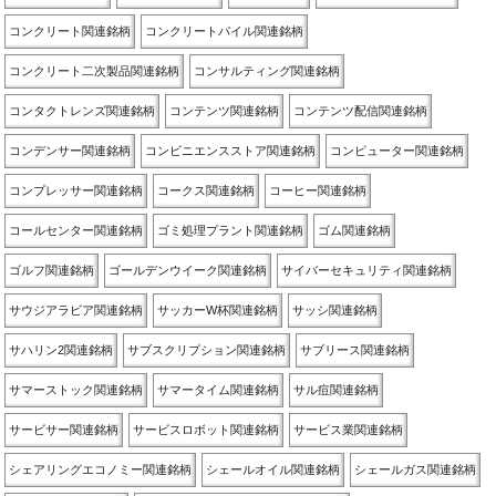
コンクリート関連銘柄
コンクリートパイル関連銘柄
コンクリート二次製品関連銘柄
コンサルティング関連銘柄
コンタクトレンズ関連銘柄
コンテンツ関連銘柄
コンテンツ配信関連銘柄
コンデンサー関連銘柄
コンビニエンスストア関連銘柄
コンピューター関連銘柄
コンプレッサー関連銘柄
コークス関連銘柄
コーヒー関連銘柄
コールセンター関連銘柄
ゴミ処理プラント関連銘柄
ゴム関連銘柄
ゴルフ関連銘柄
ゴールデンウイーク関連銘柄
サイバーセキュリティ関連銘柄
サウジアラビア関連銘柄
サッカーW杯関連銘柄
サッシ関連銘柄
サハリン2関連銘柄
サブスクリプション関連銘柄
サブリース関連銘柄
サマーストック関連銘柄
サマータイム関連銘柄
サル痘関連銘柄
サービサー関連銘柄
サービスロボット関連銘柄
サービス業関連銘柄
シェアリングエコノミー関連銘柄
シェールオイル関連銘柄
シェールガス関連銘柄