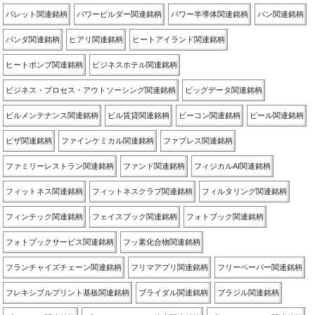
パレット関連銘柄
パワービルダー関連銘柄
パワー半導体関連銘柄
パン関連銘柄
パンダ関連銘柄
ヒアリ関連銘柄
ヒートアイランド関連銘柄
ヒートポンプ関連銘柄
ビジネスホテル関連銘柄
ビジネス・プロセス・アウトソーシング関連銘柄
ビッグデータ関連銘柄
ビルメンテナンス関連銘柄
ビル賃貸関連銘柄
ビーコン関連銘柄
ビール関連銘柄
ピザ関連銘柄
ファインケミカル関連銘柄
ファブレス関連銘柄
ファミリーレストラン関連銘柄
ファンド関連銘柄
フィジカルAI関連銘柄
フィットネス関連銘柄
フィットネスクラブ関連銘柄
フィルタリング関連銘柄
フィンテック関連銘柄
フェイスブック関連銘柄
フォトブック関連銘柄
フォトブックサービス関連銘柄
フッ素化合物関連銘柄
フランチャイズチェーン関連銘柄
フリマアプリ関連銘柄
フリーペーパー関連銘柄
フレキシブルプリント基板関連銘柄
ブライダル関連銘柄
ブラジル関連銘柄