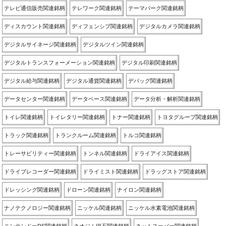
テレビ通信販売関連銘柄
テレワーク関連銘柄
テーマパーク関連銘柄
ディスカウント関連銘柄
ディフェンシブ関連銘柄
デジタルカメラ関連銘柄
デジタルサイネージ関連銘柄
デジタルツイン関連銘柄
デジタルトランスフォーメーション関連銘柄
デジタル印刷関連銘柄
デジタル給与関連銘柄
デジタル通貨関連銘柄
デバッグ関連銘柄
データセンター関連銘柄
データベース関連銘柄
データ分析・解析関連銘柄
トイレ関連銘柄
トイレタリー関連銘柄
トナー関連銘柄
トヨタグループ関連銘柄
トラック関連銘柄
トランクルーム関連銘柄
トルコ関連銘柄
トレーサビリティー関連銘柄
トンネル関連銘柄
ドライアイス関連銘柄
ドライブレコーダー関連銘柄
ドライミスト関連銘柄
ドラッグストア関連銘柄
ドレッシング関連銘柄
ドローン関連銘柄
ナイロン関連銘柄
ナノテクノロジー関連銘柄
ニッケル関連銘柄
ニッケル水素電池関連銘柄