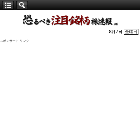
【仕
手
株】
8
7
月
日
金曜日
恐
スポンサード リンク
る
べ
き
注
目
銘
柄
株
速
報