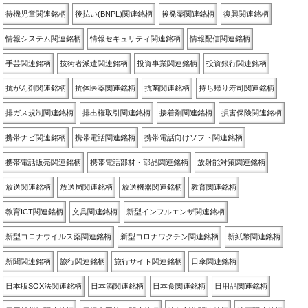
待機児童関連銘柄
後払い(BNPL)関連銘柄
後発薬関連銘柄
復興関連銘柄
情報システム関連銘柄
情報セキュリティ関連銘柄
情報配信関連銘柄
手芸関連銘柄
技術者派遣関連銘柄
投資事業関連銘柄
投資銀行関連銘柄
抗がん剤関連銘柄
抗体医薬関連銘柄
抗菌関連銘柄
持ち帰り寿司関連銘柄
排ガス規制関連銘柄
排出権取引関連銘柄
接着剤関連銘柄
損害保険関連銘柄
携帯ナビ関連銘柄
携帯電話関連銘柄
携帯電話向けソフト関連銘柄
携帯電話販売関連銘柄
携帯電話部材・部品関連銘柄
放射能対策関連銘柄
放送関連銘柄
放送局関連銘柄
放送機器関連銘柄
教育関連銘柄
教育ICT関連銘柄
文具関連銘柄
新型インフルエンザ関連銘柄
新型コロナウイルス薬関連銘柄
新型コロナワクチン関連銘柄
新紙幣関連銘柄
新聞関連銘柄
旅行関連銘柄
旅行サイト関連銘柄
日傘関連銘柄
日本版SOX法関連銘柄
日本酒関連銘柄
日本食関連銘柄
日用品関連銘柄