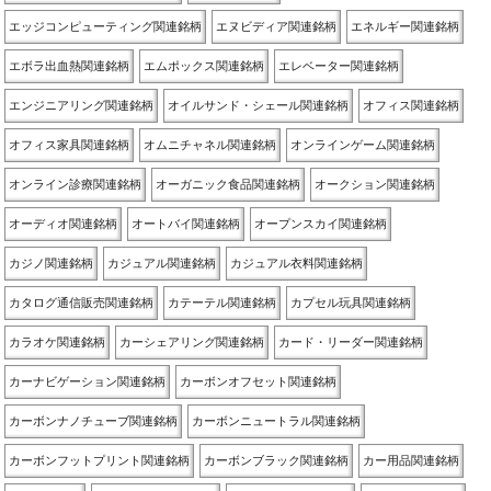
エッジコンピューティング関連銘柄
エヌビディア関連銘柄
エネルギー関連銘柄
エボラ出血熱関連銘柄
エムポックス関連銘柄
エレベーター関連銘柄
エンジニアリング関連銘柄
オイルサンド・シェール関連銘柄
オフィス関連銘柄
オフィス家具関連銘柄
オムニチャネル関連銘柄
オンラインゲーム関連銘柄
オンライン診療関連銘柄
オーガニック食品関連銘柄
オークション関連銘柄
オーディオ関連銘柄
オートバイ関連銘柄
オープンスカイ関連銘柄
カジノ関連銘柄
カジュアル関連銘柄
カジュアル衣料関連銘柄
カタログ通信販売関連銘柄
カテーテル関連銘柄
カプセル玩具関連銘柄
カラオケ関連銘柄
カーシェアリング関連銘柄
カード・リーダー関連銘柄
カーナビゲーション関連銘柄
カーボンオフセット関連銘柄
カーボンナノチューブ関連銘柄
カーボンニュートラル関連銘柄
カーボンフットプリント関連銘柄
カーボンブラック関連銘柄
カー用品関連銘柄