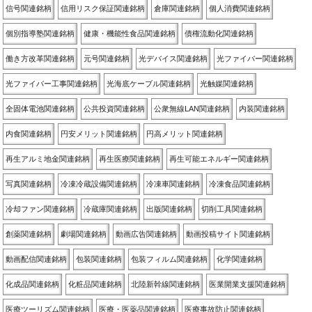
信号関連銘柄
信用リスク保証関連銘柄
倉庫関連銘柄
個人消費関連銘柄
個別指導塾関連銘柄
健康・機能性食品関連銘柄
債権流動化関連銘柄
働き方改革関連銘柄
元号関連銘柄
光デバイス関連銘柄
光ファイバー関連銘柄
光ファイバー工事関連銘柄
光海底ケーブル関連銘柄
光触媒関連銘柄
全固体電池関連銘柄
公共投資関連銘柄
公衆無線LAN関連銘柄
内装関連銘柄
内食関連銘柄
円安メリット関連銘柄
円高メリット関連銘柄
再生アルミ地金関連銘柄
再生医療関連銘柄
再生可能エネルギー関連銘柄
写真関連銘柄
冷凍冷蔵設備関連銘柄
冷凍車関連銘柄
冷凍食品関連銘柄
冷却ファン関連銘柄
冷蔵庫関連銘柄
出版関連銘柄
切削工具関連銘柄
創薬関連銘柄
劇場関連銘柄
動画広告関連銘柄
動画投稿サイト関連銘柄
動画配信関連銘柄
包装関連銘柄
包装フィルム関連銘柄
化学関連銘柄
化成品関連銘柄
化粧品関連銘柄
北陸新幹線関連銘柄
医業開業支援関連銘柄
医療ツーリズム関連銘柄
医療・医薬品関連銘柄
医療事故防止関連銘柄