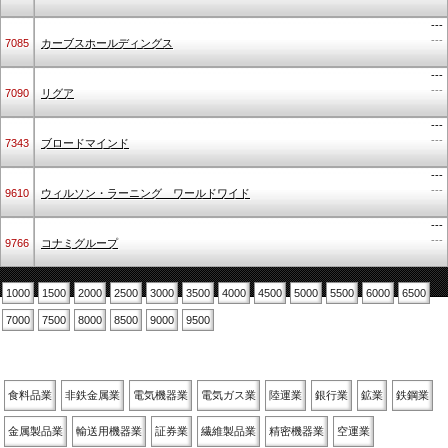
---
---
7085
カーブスホールディングス
---
---
7090
リグア
---
---
7343
ブロードマインド
---
---
9610
ウィルソン・ラーニング ワールドワイド
---
---
9766
コナミグループ
1000
1500
2000
2500
3000
3500
4000
4500
5000
5500
6000
6500
7000
7500
8000
8500
9000
9500
業種別
食料品業
非鉄金属業
電気機器業
電気ガス業
陸運業
銀行業
鉱業
鉄鋼業
金属製品業
輸送用機器業
証券業
繊維製品業
精密機器業
空運業