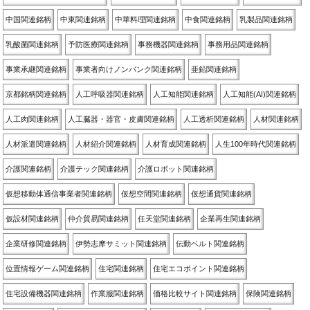
中国関連銘柄
中東関連銘柄
中華料理関連銘柄
中食関連銘柄
乳製品関連銘柄
乳酸菌関連銘柄
予防医療関連銘柄
事務機器関連銘柄
事務用品関連銘柄
事業承継関連銘柄
事業者向けノンバンク関連銘柄
亜鉛関連銘柄
京都銘柄関連銘柄
人工呼吸器関連銘柄
人工知能関連銘柄
人工知能(AI)関連銘柄
人工肉関連銘柄
人工臓器・器官・皮膚関連銘柄
人工透析関連銘柄
人材関連銘柄
人材派遣関連銘柄
人材紹介関連銘柄
人材育成関連銘柄
人生100年時代関連銘柄
介護関連銘柄
介護テック関連銘柄
介護ロボット関連銘柄
仮想移動体通信事業者関連銘柄
仮想空間関連銘柄
仮想通貨関連銘柄
仮設材関連銘柄
仲介貿易関連銘柄
任天堂関連銘柄
企業再生関連銘柄
企業研修関連銘柄
伊勢志摩サミット関連銘柄
伝動ベルト関連銘柄
位置情報ゲーム関連銘柄
住宅関連銘柄
住宅エコポイント関連銘柄
住宅設備機器関連銘柄
作業服関連銘柄
価格比較サイト関連銘柄
保険関連銘柄