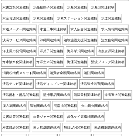
水害対策関連銘柄
水晶振動子関連銘柄
水産関連銘柄
水産卸関連銘柄
水産資源関連銘柄
水素関連銘柄
水素ステーション関連銘柄
水道関連銘柄
水道メーター関連銘柄
水道工事関連銘柄
求人広告関連銘柄
求人情報関連銘柄
決済サービス関連銘柄
沖縄関連銘柄
治験施設支援関連銘柄
注文住宅関連銘柄
洋上風力発電関連銘柄
洋菓子関連銘柄
海外挙式関連銘柄
海底資源関連銘柄
海水淡水化関連銘柄
海洋土木関連銘柄
海運関連銘柄
消波ブロック関連銘柄
消費税増税メリット関連銘柄
消費者金融関連銘柄
消防関連銘柄
液晶テレビ関連銘柄
液晶ディスプレー関連銘柄
液晶製造装置関連銘柄
液晶部材・部品関連銘柄
清掃用品関連銘柄
清涼飲料関連銘柄
港湾運送関連銘柄
漢方薬関連銘柄
漬物関連銘柄
潤滑油関連銘柄
火山噴火関連銘柄
災害対策関連銘柄
炊飯ジャー関連銘柄
炭化ケイ素繊維関連銘柄
炭素繊維関連銘柄
無人店舗関連銘柄
無線LAN関連銘柄
無線機器関連銘柄