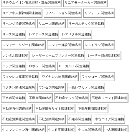
リチウムイオン電池部材・部品関連銘柄
リニアモーターカー関連銘柄
リニア中央新幹線関連銘柄
リノベーション関連銘柄
リフォーム関連銘柄
リベンジ消費関連銘柄
リユース関連銘柄
リーガルテック関連銘柄
リース関連銘柄
レアアース関連銘柄
レアメタル関連銘柄
レジャー・リゾート関連銘柄
レジャー施設関連銘柄
レストラン関連銘柄
レンタル関連銘柄
レーザービームプリンター関連銘柄
レーザー部品関連銘柄
ロシア関連銘柄
ロボット関連銘柄
ローカル5G関連銘柄
ワイヤレス充電関連銘柄
ワイヤレス給電関連銘柄
ワイヤロープ関連銘柄
ワクチン療法関連銘柄
ワンセグ関連銘柄
一眼レフカメラ関連銘柄
下水道関連銘柄
不動産関連銘柄
不動産テック関連銘柄
不動産ファンド関連銘柄
不動産再生関連銘柄
不動産情報サイト関連銘柄
不動産投資関連銘柄
不動産流動化関連銘柄
不妊治療関連銘柄
不織布関連銘柄
中古バイク関連銘柄
中古マンション再生関連銘柄
中古住宅関連銘柄
中古本関連銘柄
中古車関連銘柄