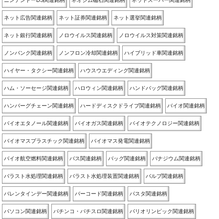
ニンテンドーDS関連銘柄
ネオジム磁石関連銘柄
ネットスーパー関連銘柄
ネット広告関連銘柄
ネット証券関連銘柄
ネット選挙関連銘柄
ネット銀行関連銘柄
ノロウイルス関連銘柄
ノロウイルス対策関連銘柄
ノンバンク関連銘柄
ノンフロン冷却関連銘柄
ハイブリッド車関連銘柄
ハイヤー・タクシー関連銘柄
ハウスウエディング関連銘柄
ハム・ソーセージ関連銘柄
ハロウィン関連銘柄
ハンドバッグ関連銘柄
ハンバーグチェーン関連銘柄
ハードディスクドライブ関連銘柄
バイオ関連銘柄
バイオエタノール関連銘柄
バイオガス関連銘柄
バイオテクノロジー関連銘柄
バイオマスプラスチック関連銘柄
バイオマス発電関連銘柄
バイオ航空燃料関連銘柄
バス関連銘柄
バッグ関連銘柄
バナジウム関連銘柄
バラスト水処理関連銘柄
バラスト水処理装置関連銘柄
バルブ関連銘柄
バレンタインデー関連銘柄
バーコード関連銘柄
パスタ関連銘柄
パソコン関連銘柄
パチンコ・パチスロ関連銘柄
パリオリンピック関連銘柄