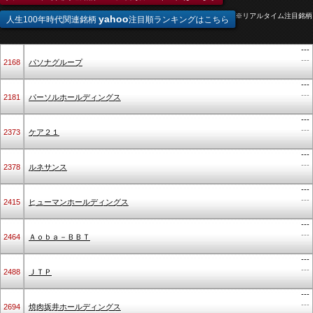
※リアルタイム注目銘柄
yahoo
人生100年時代関連銘柄
注目順ランキングはこちら
---
---
2168
パソナグループ
---
---
2181
パーソルホールディングス
---
---
2373
ケア２１
---
---
2378
ルネサンス
---
---
2415
ヒューマンホールディングス
---
---
2464
Ａｏｂａ－ＢＢＴ
---
---
2488
ＪＴＰ
---
---
2694
焼肉坂井ホールディングス