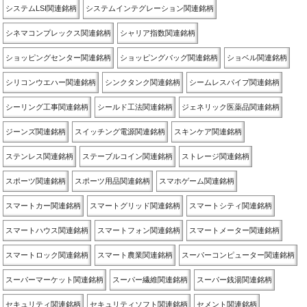
システムLSI関連銘柄
システムインテグレーション関連銘柄
シネマコンプレックス関連銘柄
シャリア指数関連銘柄
ショッピングセンター関連銘柄
ショッピングバッグ関連銘柄
ショベル関連銘柄
シリコンウエハー関連銘柄
シンクタンク関連銘柄
シームレスパイプ関連銘柄
シーリング工事関連銘柄
シールド工法関連銘柄
ジェネリック医薬品関連銘柄
ジーンズ関連銘柄
スイッチング電源関連銘柄
スキンケア関連銘柄
ステンレス関連銘柄
ステーブルコイン関連銘柄
ストレージ関連銘柄
スポーツ関連銘柄
スポーツ用品関連銘柄
スマホゲーム関連銘柄
スマートカー関連銘柄
スマートグリッド関連銘柄
スマートシティ関連銘柄
スマートハウス関連銘柄
スマートフォン関連銘柄
スマートメーター関連銘柄
スマートロック関連銘柄
スマート農業関連銘柄
スーパーコンピューター関連銘柄
スーパーマーケット関連銘柄
スーパー繊維関連銘柄
スーパー銭湯関連銘柄
セキュリティ関連銘柄
セキュリティソフト関連銘柄
セメント関連銘柄