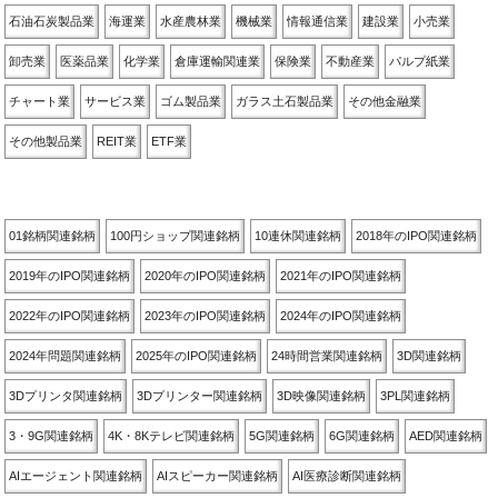
石油石炭製品業
海運業
水産農林業
機械業
情報通信業
建設業
小売業
卸売業
医薬品業
化学業
倉庫運輸関連業
保険業
不動産業
パルプ紙業
チャート業
サービス業
ゴム製品業
ガラス土石製品業
その他金融業
その他製品業
REIT業
ETF業
関連銘柄別
01銘柄関連銘柄
100円ショップ関連銘柄
10連休関連銘柄
2018年のIPO関連銘柄
2019年のIPO関連銘柄
2020年のIPO関連銘柄
2021年のIPO関連銘柄
2022年のIPO関連銘柄
2023年のIPO関連銘柄
2024年のIPO関連銘柄
2024年問題関連銘柄
2025年のIPO関連銘柄
24時間営業関連銘柄
3D関連銘柄
3Dプリンタ関連銘柄
3Dプリンター関連銘柄
3D映像関連銘柄
3PL関連銘柄
3・9G関連銘柄
4K・8Kテレビ関連銘柄
5G関連銘柄
6G関連銘柄
AED関連銘柄
AIエージェント関連銘柄
AIスピーカー関連銘柄
AI医療診断関連銘柄