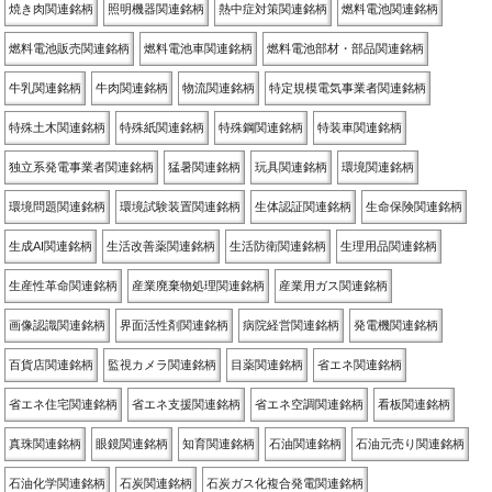
焼き肉関連銘柄
照明機器関連銘柄
熱中症対策関連銘柄
燃料電池関連銘柄
燃料電池販売関連銘柄
燃料電池車関連銘柄
燃料電池部材・部品関連銘柄
牛乳関連銘柄
牛肉関連銘柄
物流関連銘柄
特定規模電気事業者関連銘柄
特殊土木関連銘柄
特殊紙関連銘柄
特殊鋼関連銘柄
特装車関連銘柄
独立系発電事業者関連銘柄
猛暑関連銘柄
玩具関連銘柄
環境関連銘柄
環境問題関連銘柄
環境試験装置関連銘柄
生体認証関連銘柄
生命保険関連銘柄
生成AI関連銘柄
生活改善薬関連銘柄
生活防衛関連銘柄
生理用品関連銘柄
生産性革命関連銘柄
産業廃棄物処理関連銘柄
産業用ガス関連銘柄
画像認識関連銘柄
界面活性剤関連銘柄
病院経営関連銘柄
発電機関連銘柄
百貨店関連銘柄
監視カメラ関連銘柄
目薬関連銘柄
省エネ関連銘柄
省エネ住宅関連銘柄
省エネ支援関連銘柄
省エネ空調関連銘柄
看板関連銘柄
真珠関連銘柄
眼鏡関連銘柄
知育関連銘柄
石油関連銘柄
石油元売り関連銘柄
石油化学関連銘柄
石炭関連銘柄
石炭ガス化複合発電関連銘柄