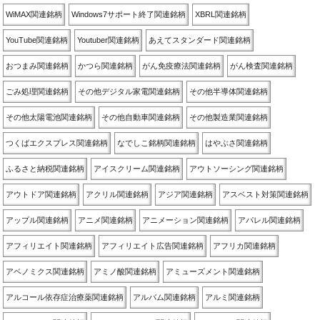
WiMAX関連銘柄
Windows7サポート終了関連銘柄
XBRL関連銘柄
YouTube関連銘柄
Youtuber関連銘柄
あえてスタンダード関連銘柄
おつまみ関連銘柄
かつら関連銘柄
がん免疫療法関連銘柄
がん検査関連銘柄
ごみ処理関連銘柄
その他デジタル家電関連銘柄
その他半導体関連銘柄
その他太陽電池関連銘柄
その他自動車関連銘柄
その他製造業関連銘柄
つくばエクスプレス関連銘柄
なでしこ銘柄関連銘柄
はやぶさ関連銘柄
ふるさと納税関連銘柄
アイスクリーム関連銘柄
アウトソーシング関連銘柄
アウトドア関連銘柄
アクリル関連銘柄
アジア関連銘柄
アスベスト対策関連銘柄
アップル関連銘柄
アニメ関連銘柄
アニメーション関連銘柄
アパレル関連銘柄
アフィリエイト関連銘柄
アフィリエイト広告関連銘柄
アフリカ関連銘柄
アベノミクス関連銘柄
アミノ酸関連銘柄
アミューズメント関連銘柄
アルコール依存症治療薬関連銘柄
アルバム関連銘柄
アルミ関連銘柄