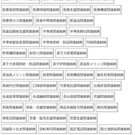
医療器材関連銘柄
医療情報関連銘柄
医療支援関連銘柄
医療機器関連銘柄
医療用ガス関連銘柄
医薬中間体関連銘柄
医薬品関連銘柄
医薬品開発支援関連銘柄
半導体関連銘柄
半導体商社関連銘柄
半導体製造装置関連銘柄
半導体部材・部品関連銘柄
印刷関連銘柄
即席麺関連銘柄
卸売り関連銘柄
原子力発電関連銘柄
原子力発電部材・部品関連銘柄
原子炉関連銘柄
原油安メリット関連銘柄
原油高メリット関連銘柄
厨房関連銘柄
厨房機器関連銘柄
厳冬対策関連銘柄
収納代行関連銘柄
口蹄疫関連銘柄
可変抵抗器関連銘柄
台風対策関連銘柄
合成皮革関連銘柄
合成繊維関連銘柄
含み資産関連銘柄
呉服関連銘柄
和装関連銘柄
和装・呉服関連銘柄
商品先物取引関連銘柄
商社関連銘柄
喫茶店関連銘柄
営業・販売支援関連銘柄
営業支援関連銘柄
回線取り次ぎ関連銘柄
回転寿司関連銘柄
固定電話関連銘柄
国土強靱化関連銘柄