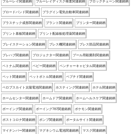
ブルーレイ関連銘柄
ブルーレイディスク検査関連銘柄
ブロックチェーン関連銘柄
ブロードバンド関連銘柄
プラグイン電気自動車関連銘柄
プラスチック成形関連銘柄
プラント関連銘柄
プリンター関連銘柄
プリント基板関連銘柄
プリント配線板処理薬関連銘柄
プレイステーション関連銘柄
プレス機関連銘柄
プレス部品関連銘柄
プレハブ関連銘柄
プロジェクター関連銘柄
プール用殺菌剤関連銘柄
ベトナム関連銘柄
ベビー関連銘柄
ベンチャーキャピタル関連銘柄
ペット関連銘柄
ペットボトル関連銘柄
ペプチド関連銘柄
ペロブスカイト太陽電池関連銘柄
ホスティング関連銘柄
ホテル関連銘柄
ホームセンター関連銘柄
ホームドア関連銘柄
ホームヘルスケア関連銘柄
ボーイング関連銘柄
ボーイング787関連銘柄
ポケモン関連銘柄
ポストコロナ関連銘柄
ポンプ関連銘柄
ポータルサイト関連銘柄
マイナンバー関連銘柄
マグネシウム電池関連銘柄
マスク関連銘柄