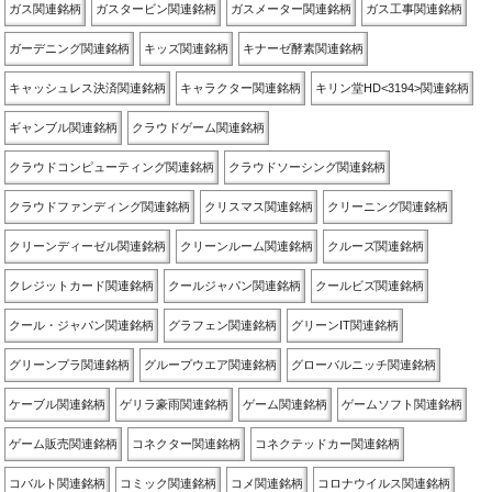
ガス関連銘柄
ガスタービン関連銘柄
ガスメーター関連銘柄
ガス工事関連銘柄
ガーデニング関連銘柄
キッズ関連銘柄
キナーゼ酵素関連銘柄
キャッシュレス決済関連銘柄
キャラクター関連銘柄
キリン堂HD<3194>関連銘柄
ギャンブル関連銘柄
クラウドゲーム関連銘柄
クラウドコンピューティング関連銘柄
クラウドソーシング関連銘柄
クラウドファンディング関連銘柄
クリスマス関連銘柄
クリーニング関連銘柄
クリーンディーゼル関連銘柄
クリーンルーム関連銘柄
クルーズ関連銘柄
クレジットカード関連銘柄
クールジャパン関連銘柄
クールビズ関連銘柄
クール・ジャパン関連銘柄
グラフェン関連銘柄
グリーンIT関連銘柄
グリーンプラ関連銘柄
グループウエア関連銘柄
グローバルニッチ関連銘柄
ケーブル関連銘柄
ゲリラ豪雨関連銘柄
ゲーム関連銘柄
ゲームソフト関連銘柄
ゲーム販売関連銘柄
コネクター関連銘柄
コネクテッドカー関連銘柄
コバルト関連銘柄
コミック関連銘柄
コメ関連銘柄
コロナウイルス関連銘柄