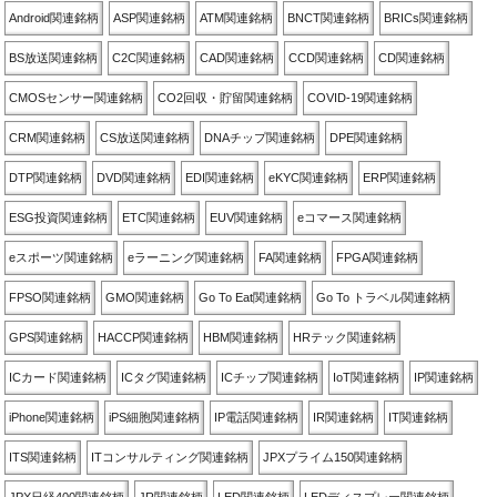
Android関連銘柄
ASP関連銘柄
ATM関連銘柄
BNCT関連銘柄
BRICs関連銘柄
BS放送関連銘柄
C2C関連銘柄
CAD関連銘柄
CCD関連銘柄
CD関連銘柄
CMOSセンサー関連銘柄
CO2回収・貯留関連銘柄
COVID-19関連銘柄
CRM関連銘柄
CS放送関連銘柄
DNAチップ関連銘柄
DPE関連銘柄
DTP関連銘柄
DVD関連銘柄
EDI関連銘柄
eKYC関連銘柄
ERP関連銘柄
ESG投資関連銘柄
ETC関連銘柄
EUV関連銘柄
eコマース関連銘柄
eスポーツ関連銘柄
eラーニング関連銘柄
FA関連銘柄
FPGA関連銘柄
FPSO関連銘柄
GMO関連銘柄
Go To Eat関連銘柄
Go To トラベル関連銘柄
GPS関連銘柄
HACCP関連銘柄
HBM関連銘柄
HRテック関連銘柄
ICカード関連銘柄
ICタグ関連銘柄
ICチップ関連銘柄
IoT関連銘柄
IP関連銘柄
iPhone関連銘柄
iPS細胞関連銘柄
IP電話関連銘柄
IR関連銘柄
IT関連銘柄
ITS関連銘柄
ITコンサルティング関連銘柄
JPXプライム150関連銘柄