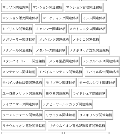
マラソン関連銘柄
マンション関連銘柄
マンション管理関連銘柄
マンション販売関連銘柄
マーケティング関連銘柄
ミシン関連銘柄
ミドリムシ関連銘柄
ミャンマー関連銘柄
メカトロニクス関連銘柄
メガソーラー関連銘柄
メガバンク関連銘柄
メキシコ関連銘柄
メタノール関連銘柄
メタバース関連銘柄
メタボリック対策関連銘柄
メタンハイドレート関連銘柄
メッキ薬品関連銘柄
メンタルヘルス関連銘柄
メンテナンス関連銘柄
モバイルコンテンツ関連銘柄
モバイル広告関連銘柄
モバイル通信販売関連銘柄
モリブデン関連銘柄
モーダルシフト関連銘柄
ユーロ高メリット関連銘柄
ヨウ素関連銘柄
ライドシェア関連銘柄
ライブコマース関連銘柄
ラグビーワールドカップ関連銘柄
ラーメンチェーン関連銘柄
リサイクル関連銘柄
リスキリング関連銘柄
リチウムイオン電池関連銘柄
リチウムイオン電池製造装置関連銘柄