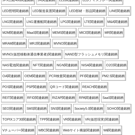
JPX日経400関連銘柄
JR関連銘柄
LED関連銘柄
LEDディスプレー関連銘柄
LED照明関連銘柄
LED製造装置関連銘柄
LED部材・部品関連銘柄
LINE関連銘柄
LNG関連銘柄
LNG運搬船関連銘柄
LPG関連銘柄
LTE関連銘柄
M&A関連銘柄
M2M関連銘柄
MaaS関連銘柄
MEMS関連銘柄
MICE関連銘柄
MR関連銘柄
MRAM関連銘柄
MRJ関連銘柄
MVNO関連銘柄
MVNO(仮想移動体通信事業者)関連銘柄
NAND型フラッシュメモリ関連銘柄
NAS電池関連銘柄
NFT関連銘柄
NGN関連銘柄
NISA関連銘柄
O2O関連銘柄
OA関連銘柄
OEM関連銘柄
PCR検査関連銘柄
PFI関連銘柄
PM2.5関連銘柄
POS関連銘柄
PSP関連銘柄
QRコード関連銘柄
REACH関連銘柄
REIT関連銘柄
RFID関連銘柄
RIZAP関連銘柄
RPA関連銘柄
SaaS関連銘柄
SEO関連銘柄
SMS関連銘柄
SNS関連銘柄
Society5.0関連銘柄
SOHO関連銘柄
TOPIXコア30関連銘柄
TPP関連銘柄
VR関連銘柄
VR(仮想現実)関連銘柄
Vチューバー関連銘柄
WBC関連銘柄
Webサイト構築関連銘柄
Wii関連銘柄