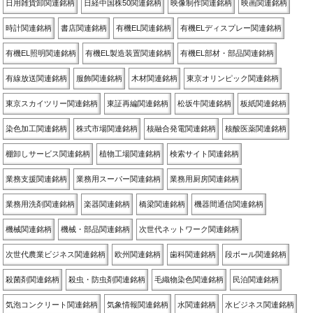
日用雑貨卸関連銘柄
日経中国株50関連銘柄
映像制作関連銘柄
映画関連銘柄
時計関連銘柄
書店関連銘柄
有機EL関連銘柄
有機ELディスプレー関連銘柄
有機EL照明関連銘柄
有機EL製造装置関連銘柄
有機EL部材・部品関連銘柄
有線放送関連銘柄
服飾関連銘柄
木材関連銘柄
東京オリンピック関連銘柄
東京スカイツリー関連銘柄
東証再編関連銘柄
松坂牛関連銘柄
板紙関連銘柄
染色加工関連銘柄
株式市場関連銘柄
核融合発電関連銘柄
核酸医薬関連銘柄
棚卸しサービス関連銘柄
植物工場関連銘柄
検索サイト関連銘柄
業務支援関連銘柄
業務用スーパー関連銘柄
業務用厨房関連銘柄
業務用洗剤関連銘柄
楽器関連銘柄
橋梁関連銘柄
機器間通信関連銘柄
機械関連銘柄
機械・部品関連銘柄
次世代ネットワーク関連銘柄
次世代農業ビジネス関連銘柄
欧州関連銘柄
歯科関連銘柄
段ボール関連銘柄
殺菌剤関連銘柄
殺虫・防虫剤関連銘柄
毛織物染色関連銘柄
民泊関連銘柄
気泡コンクリート関連銘柄
気象情報関連銘柄
水関連銘柄
水ビジネス関連銘柄