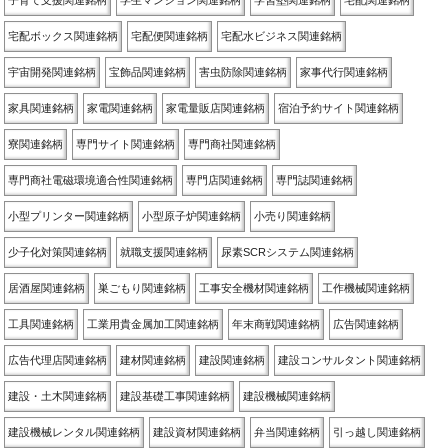
子育て支援関連銘柄
学生マンション関連銘柄
学習塾関連銘柄
宅配関連銘柄
宅配ボックス関連銘柄
宅配便関連銘柄
宅配水ビジネス関連銘柄
宇宙開発関連銘柄
宝飾品関連銘柄
害虫防除関連銘柄
家事代行関連銘柄
家具関連銘柄
家電関連銘柄
家電量販店関連銘柄
宿泊予約サイト関連銘柄
寮関連銘柄
専門サイト関連銘柄
専門商社関連銘柄
専門商社電磁環境適合性関連銘柄
専門店関連銘柄
専門誌関連銘柄
小型プリンター関連銘柄
小型原子炉関連銘柄
小売り関連銘柄
少子化対策関連銘柄
就職支援関連銘柄
尿素SCRシステム関連銘柄
居酒屋関連銘柄
巣ごもり関連銘柄
工事安全機材関連銘柄
工作機械関連銘柄
工具関連銘柄
工業用貴金属加工関連銘柄
年末商戦関連銘柄
広告関連銘柄
広告代理店関連銘柄
建材関連銘柄
建設関連銘柄
建設コンサルタント関連銘柄
建設・土木関連銘柄
建設基礎工事関連銘柄
建設機械関連銘柄
建設機械レンタル関連銘柄
建設資材関連銘柄
弁当関連銘柄
引っ越し関連銘柄