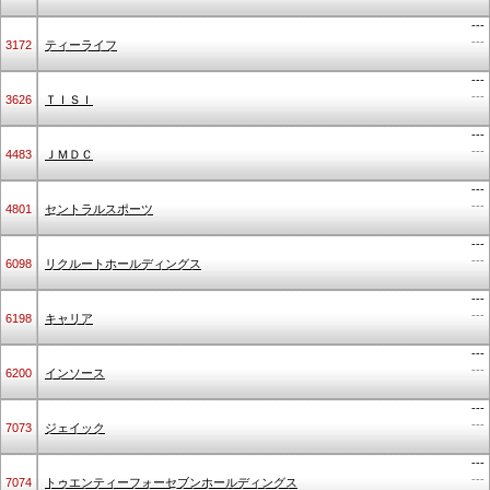
---
---
3172
ティーライフ
---
---
3626
ＴＩＳＩ
---
---
4483
ＪＭＤＣ
---
---
4801
セントラルスポーツ
---
---
6098
リクルートホールディングス
---
---
6198
キャリア
---
---
6200
インソース
---
---
7073
ジェイック
---
---
7074
トゥエンティーフォーセブンホールディングス