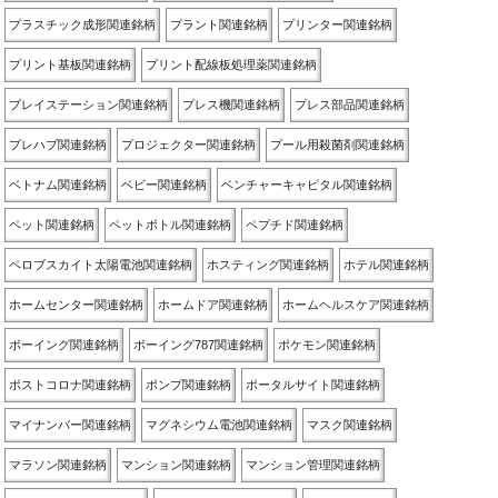
プラスチック成形関連銘柄
プラント関連銘柄
プリンター関連銘柄
プリント基板関連銘柄
プリント配線板処理薬関連銘柄
プレイステーション関連銘柄
プレス機関連銘柄
プレス部品関連銘柄
プレハブ関連銘柄
プロジェクター関連銘柄
プール用殺菌剤関連銘柄
ベトナム関連銘柄
ベビー関連銘柄
ベンチャーキャピタル関連銘柄
ペット関連銘柄
ペットボトル関連銘柄
ペプチド関連銘柄
ペロブスカイト太陽電池関連銘柄
ホスティング関連銘柄
ホテル関連銘柄
ホームセンター関連銘柄
ホームドア関連銘柄
ホームヘルスケア関連銘柄
ボーイング関連銘柄
ボーイング787関連銘柄
ポケモン関連銘柄
ポストコロナ関連銘柄
ポンプ関連銘柄
ポータルサイト関連銘柄
マイナンバー関連銘柄
マグネシウム電池関連銘柄
マスク関連銘柄
マラソン関連銘柄
マンション関連銘柄
マンション管理関連銘柄