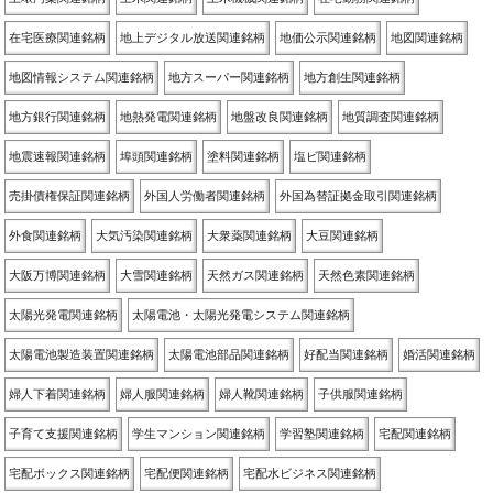
在宅医療関連銘柄
地上デジタル放送関連銘柄
地価公示関連銘柄
地図関連銘柄
地図情報システム関連銘柄
地方スーパー関連銘柄
地方創生関連銘柄
地方銀行関連銘柄
地熱発電関連銘柄
地盤改良関連銘柄
地質調査関連銘柄
地震速報関連銘柄
埠頭関連銘柄
塗料関連銘柄
塩ビ関連銘柄
売掛債権保証関連銘柄
外国人労働者関連銘柄
外国為替証拠金取引関連銘柄
外食関連銘柄
大気汚染関連銘柄
大衆薬関連銘柄
大豆関連銘柄
大阪万博関連銘柄
大雪関連銘柄
天然ガス関連銘柄
天然色素関連銘柄
太陽光発電関連銘柄
太陽電池・太陽光発電システム関連銘柄
太陽電池製造装置関連銘柄
太陽電池部品関連銘柄
好配当関連銘柄
婚活関連銘柄
婦人下着関連銘柄
婦人服関連銘柄
婦人靴関連銘柄
子供服関連銘柄
子育て支援関連銘柄
学生マンション関連銘柄
学習塾関連銘柄
宅配関連銘柄
宅配ボックス関連銘柄
宅配便関連銘柄
宅配水ビジネス関連銘柄