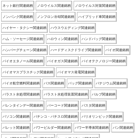
ネット銀行関連銘柄
ノロウイルス関連銘柄
ノロウイルス対策関連銘柄
ノンバンク関連銘柄
ノンフロン冷却関連銘柄
ハイブリッド車関連銘柄
ハイヤー・タクシー関連銘柄
ハウスウエディング関連銘柄
ハム・ソーセージ関連銘柄
ハロウィン関連銘柄
ハンドバッグ関連銘柄
ハンバーグチェーン関連銘柄
ハードディスクドライブ関連銘柄
バイオ関連銘柄
バイオエタノール関連銘柄
バイオガス関連銘柄
バイオテクノロジー関連銘柄
バイオマスプラスチック関連銘柄
バイオマス発電関連銘柄
バイオ航空燃料関連銘柄
バス関連銘柄
バッグ関連銘柄
バナジウム関連銘柄
バラスト水処理関連銘柄
バラスト水処理装置関連銘柄
バルブ関連銘柄
バレンタインデー関連銘柄
バーコード関連銘柄
パスタ関連銘柄
パソコン関連銘柄
パチンコ・パチスロ関連銘柄
パリオリンピック関連銘柄
パレット関連銘柄
パワービルダー関連銘柄
パワー半導体関連銘柄
パン関連銘柄