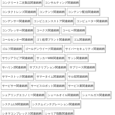
コンクリート二次製品関連銘柄
コンサルティング関連銘柄
コンタクトレンズ関連銘柄
コンテンツ関連銘柄
コンテンツ配信関連銘柄
コンデンサー関連銘柄
コンビニエンスストア関連銘柄
コンピューター関連銘柄
コンプレッサー関連銘柄
コークス関連銘柄
コーヒー関連銘柄
コールセンター関連銘柄
ゴミ処理プラント関連銘柄
ゴム関連銘柄
ゴルフ関連銘柄
ゴールデンウイーク関連銘柄
サイバーセキュリティ関連銘柄
サウジアラビア関連銘柄
サッカーW杯関連銘柄
サッシ関連銘柄
サハリン2関連銘柄
サブスクリプション関連銘柄
サブリース関連銘柄
サマーストック関連銘柄
サマータイム関連銘柄
サル痘関連銘柄
サービサー関連銘柄
サービスロボット関連銘柄
サービス業関連銘柄
シェアリングエコノミー関連銘柄
シェールオイル関連銘柄
シェールガス関連銘柄
システムLSI関連銘柄
システムインテグレーション関連銘柄
シネマコンプレックス関連銘柄
シャリア指数関連銘柄