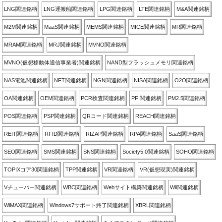
LNG関連銘柄
LNG運搬船関連銘柄
LPG関連銘柄
LTE関連銘柄
M&A関連銘柄
M2M関連銘柄
MaaS関連銘柄
MEMS関連銘柄
MICE関連銘柄
MR関連銘柄
MRAM関連銘柄
MRJ関連銘柄
MVNO関連銘柄
MVNO(仮想移動体通信事業者)関連銘柄
NAND型フラッシュメモリ関連銘柄
NAS電池関連銘柄
NFT関連銘柄
NGN関連銘柄
NISA関連銘柄
O2O関連銘柄
OA関連銘柄
OEM関連銘柄
PCR検査関連銘柄
PFI関連銘柄
PM2.5関連銘柄
POS関連銘柄
PSP関連銘柄
QRコード関連銘柄
REACH関連銘柄
REIT関連銘柄
RFID関連銘柄
RIZAP関連銘柄
RPA関連銘柄
SaaS関連銘柄
SEO関連銘柄
SMS関連銘柄
SNS関連銘柄
Society5.0関連銘柄
SOHO関連銘柄
TOPIXコア30関連銘柄
TPP関連銘柄
VR関連銘柄
VR(仮想現実)関連銘柄
Vチューバー関連銘柄
WBC関連銘柄
Webサイト構築関連銘柄
Wii関連銘柄
WiMAX関連銘柄
Windows7サポート終了関連銘柄
XBRL関連銘柄