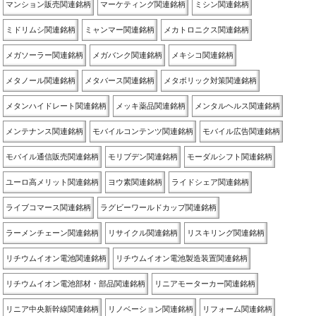
マンション販売関連銘柄
マーケティング関連銘柄
ミシン関連銘柄
ミドリムシ関連銘柄
ミャンマー関連銘柄
メカトロニクス関連銘柄
メガソーラー関連銘柄
メガバンク関連銘柄
メキシコ関連銘柄
メタノール関連銘柄
メタバース関連銘柄
メタボリック対策関連銘柄
メタンハイドレート関連銘柄
メッキ薬品関連銘柄
メンタルヘルス関連銘柄
メンテナンス関連銘柄
モバイルコンテンツ関連銘柄
モバイル広告関連銘柄
モバイル通信販売関連銘柄
モリブデン関連銘柄
モーダルシフト関連銘柄
ユーロ高メリット関連銘柄
ヨウ素関連銘柄
ライドシェア関連銘柄
ライブコマース関連銘柄
ラグビーワールドカップ関連銘柄
ラーメンチェーン関連銘柄
リサイクル関連銘柄
リスキリング関連銘柄
リチウムイオン電池関連銘柄
リチウムイオン電池製造装置関連銘柄
リチウムイオン電池部材・部品関連銘柄
リニアモーターカー関連銘柄
リニア中央新幹線関連銘柄
リノベーション関連銘柄
リフォーム関連銘柄