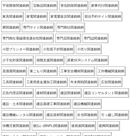
宇宙開発関連銘柄
宝飾品関連銘柄
害虫防除関連銘柄
家事代行関連銘柄
家具関連銘柄
家電関連銘柄
家電量販店関連銘柄
宿泊予約サイト関連銘柄
寮関連銘柄
専門サイト関連銘柄
専門商社関連銘柄
専門商社電磁環境適合性関連銘柄
専門店関連銘柄
専門誌関連銘柄
小型プリンター関連銘柄
小型原子炉関連銘柄
小売り関連銘柄
少子化対策関連銘柄
就職支援関連銘柄
尿素SCRシステム関連銘柄
居酒屋関連銘柄
巣ごもり関連銘柄
工事安全機材関連銘柄
工作機械関連銘柄
工具関連銘柄
工業用貴金属加工関連銘柄
年末商戦関連銘柄
広告関連銘柄
広告代理店関連銘柄
建材関連銘柄
建設関連銘柄
建設コンサルタント関連銘柄
建設・土木関連銘柄
建設基礎工事関連銘柄
建設機械関連銘柄
建設機械レンタル関連銘柄
建設資材関連銘柄
弁当関連銘柄
引っ越し関連銘柄
待機児童関連銘柄
後払い(BNPL)関連銘柄
後発薬関連銘柄
復興関連銘柄