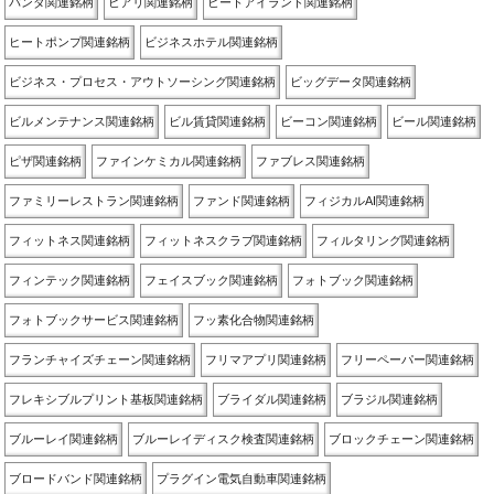
パンダ関連銘柄
ヒアリ関連銘柄
ヒートアイランド関連銘柄
ヒートポンプ関連銘柄
ビジネスホテル関連銘柄
ビジネス・プロセス・アウトソーシング関連銘柄
ビッグデータ関連銘柄
ビルメンテナンス関連銘柄
ビル賃貸関連銘柄
ビーコン関連銘柄
ビール関連銘柄
ピザ関連銘柄
ファインケミカル関連銘柄
ファブレス関連銘柄
ファミリーレストラン関連銘柄
ファンド関連銘柄
フィジカルAI関連銘柄
フィットネス関連銘柄
フィットネスクラブ関連銘柄
フィルタリング関連銘柄
フィンテック関連銘柄
フェイスブック関連銘柄
フォトブック関連銘柄
フォトブックサービス関連銘柄
フッ素化合物関連銘柄
フランチャイズチェーン関連銘柄
フリマアプリ関連銘柄
フリーペーパー関連銘柄
フレキシブルプリント基板関連銘柄
ブライダル関連銘柄
ブラジル関連銘柄
ブルーレイ関連銘柄
ブルーレイディスク検査関連銘柄
ブロックチェーン関連銘柄
ブロードバンド関連銘柄
プラグイン電気自動車関連銘柄