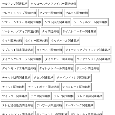
セルフレジ関連銘柄
セルロースナノファイバー関連銘柄
セレクトショップ関連銘柄
センサー関連銘柄
ゼネコン関連銘柄
ソフト・システム開発関連銘柄
ソフト販売関連銘柄
ソーシャルゲーム関連銘柄
ソーシャルメディア関連銘柄
タイ関連銘柄
タイムレコーダー関連銘柄
タイヤ関連銘柄
タクシー関連銘柄
タッチパネル関連銘柄
タブレット端末関連銘柄
ダイカスト関連銘柄
ダイナミックプライシング関連銘柄
ダイニングレストラン関連銘柄
ダイヤモンド関連銘柄
ダイヤモンド工具関連銘柄
ダイヤモンド工法関連銘柄
ダイレクトメール関連銘柄
チェーン関連銘柄
チケット販売関連銘柄
チタン関連銘柄
チャインドネシア関連銘柄
チャット関連銘柄
チャットボット関連銘柄
チョコレート関連銘柄
ツイッター関連銘柄
テニス関連銘柄
テレビ関連銘柄
テレビ会議関連銘柄
テレビ通信販売関連銘柄
テレワーク関連銘柄
テーマパーク関連銘柄
ディスカウント関連銘柄
ディフェンシブ関連銘柄
デジタルカメラ関連銘柄