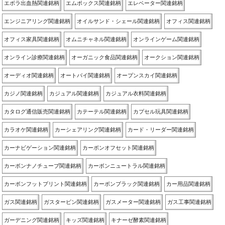
エボラ出血熱関連銘柄
エムポックス関連銘柄
エレベーター関連銘柄
エンジニアリング関連銘柄
オイルサンド・シェール関連銘柄
オフィス関連銘柄
オフィス家具関連銘柄
オムニチャネル関連銘柄
オンラインゲーム関連銘柄
オンライン診療関連銘柄
オーガニック食品関連銘柄
オークション関連銘柄
オーディオ関連銘柄
オートバイ関連銘柄
オープンスカイ関連銘柄
カジノ関連銘柄
カジュアル関連銘柄
カジュアル衣料関連銘柄
カタログ通信販売関連銘柄
カテーテル関連銘柄
カプセル玩具関連銘柄
カラオケ関連銘柄
カーシェアリング関連銘柄
カード・リーダー関連銘柄
カーナビゲーション関連銘柄
カーボンオフセット関連銘柄
カーボンナノチューブ関連銘柄
カーボンニュートラル関連銘柄
カーボンフットプリント関連銘柄
カーボンブラック関連銘柄
カー用品関連銘柄
ガス関連銘柄
ガスタービン関連銘柄
ガスメーター関連銘柄
ガス工事関連銘柄
ガーデニング関連銘柄
キッズ関連銘柄
キナーゼ酵素関連銘柄