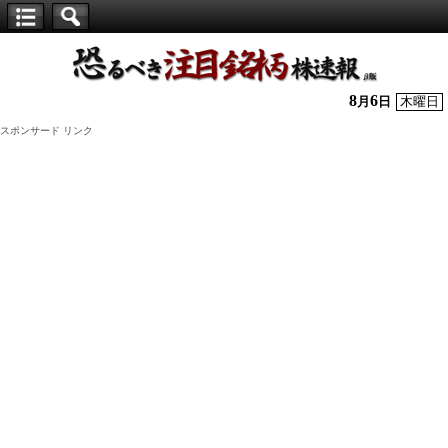
【仕
手
株】
8
6
月
日
木曜日
恐
スポンサード リンク
る
べ
き
注
目
銘
柄
株
速
報