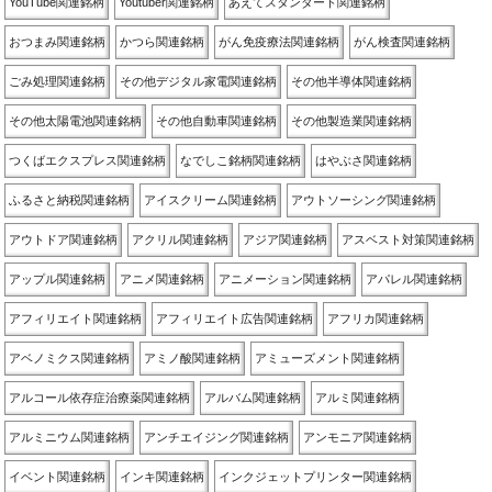
YouTube関連銘柄
Youtuber関連銘柄
あえてスタンダード関連銘柄
おつまみ関連銘柄
かつら関連銘柄
がん免疫療法関連銘柄
がん検査関連銘柄
ごみ処理関連銘柄
その他デジタル家電関連銘柄
その他半導体関連銘柄
その他太陽電池関連銘柄
その他自動車関連銘柄
その他製造業関連銘柄
つくばエクスプレス関連銘柄
なでしこ銘柄関連銘柄
はやぶさ関連銘柄
ふるさと納税関連銘柄
アイスクリーム関連銘柄
アウトソーシング関連銘柄
アウトドア関連銘柄
アクリル関連銘柄
アジア関連銘柄
アスベスト対策関連銘柄
アップル関連銘柄
アニメ関連銘柄
アニメーション関連銘柄
アパレル関連銘柄
アフィリエイト関連銘柄
アフィリエイト広告関連銘柄
アフリカ関連銘柄
アベノミクス関連銘柄
アミノ酸関連銘柄
アミューズメント関連銘柄
アルコール依存症治療薬関連銘柄
アルバム関連銘柄
アルミ関連銘柄
アルミニウム関連銘柄
アンチエイジング関連銘柄
アンモニア関連銘柄
イベント関連銘柄
インキ関連銘柄
インクジェットプリンター関連銘柄