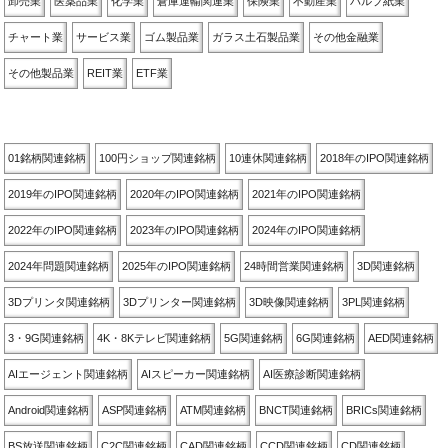
卸売業
医薬品業
化学業
倉庫運輸関連業
保険業
不動産業
パルプ紙業
チャート業
サービス業
ゴム製品業
ガラス土石製品業
その他金融業
その他製品業
REIT業
ETF業
関連銘柄別
01銘柄関連銘柄
100円ショップ関連銘柄
10連休関連銘柄
2018年のIPO関連銘柄
2019年のIPO関連銘柄
2020年のIPO関連銘柄
2021年のIPO関連銘柄
2022年のIPO関連銘柄
2023年のIPO関連銘柄
2024年のIPO関連銘柄
2024年問題関連銘柄
2025年のIPO関連銘柄
24時間営業関連銘柄
3D関連銘柄
3Dプリンタ関連銘柄
3Dプリンター関連銘柄
3D映像関連銘柄
3PL関連銘柄
3・9G関連銘柄
4K・8Kテレビ関連銘柄
5G関連銘柄
6G関連銘柄
AED関連銘柄
AIエージェント関連銘柄
AIスピーカー関連銘柄
AI医療診断関連銘柄
Android関連銘柄
ASP関連銘柄
ATM関連銘柄
BNCT関連銘柄
BRICs関連銘柄
BS放送関連銘柄
C2C関連銘柄
CAD関連銘柄
CCD関連銘柄
CD関連銘柄