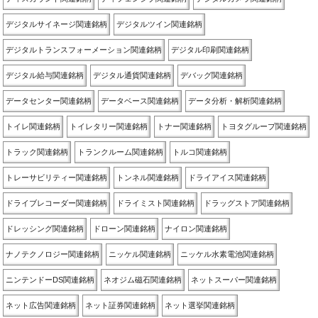
デジタルサイネージ関連銘柄
デジタルツイン関連銘柄
デジタルトランスフォーメーション関連銘柄
デジタル印刷関連銘柄
デジタル給与関連銘柄
デジタル通貨関連銘柄
デバッグ関連銘柄
データセンター関連銘柄
データベース関連銘柄
データ分析・解析関連銘柄
トイレ関連銘柄
トイレタリー関連銘柄
トナー関連銘柄
トヨタグループ関連銘柄
トラック関連銘柄
トランクルーム関連銘柄
トルコ関連銘柄
トレーサビリティー関連銘柄
トンネル関連銘柄
ドライアイス関連銘柄
ドライブレコーダー関連銘柄
ドライミスト関連銘柄
ドラッグストア関連銘柄
ドレッシング関連銘柄
ドローン関連銘柄
ナイロン関連銘柄
ナノテクノロジー関連銘柄
ニッケル関連銘柄
ニッケル水素電池関連銘柄
ニンテンドーDS関連銘柄
ネオジム磁石関連銘柄
ネットスーパー関連銘柄
ネット広告関連銘柄
ネット証券関連銘柄
ネット選挙関連銘柄