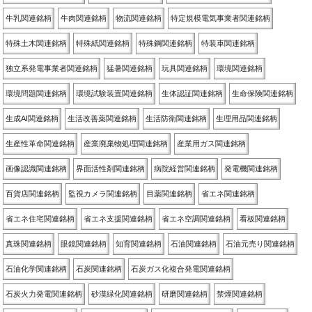
牛乳関連銘柄
牛肉関連銘柄
物流関連銘柄
特定規模電気事業者関連銘柄
特殊土木関連銘柄
特殊紙関連銘柄
特殊鋼関連銘柄
特装車関連銘柄
独立系発電事業者関連銘柄
猛暑関連銘柄
玩具関連銘柄
環境関連銘柄
環境問題関連銘柄
環境試験装置関連銘柄
生体認証関連銘柄
生命保険関連銘柄
生成AI関連銘柄
生活改善薬関連銘柄
生活防衛関連銘柄
生理用品関連銘柄
生産性革命関連銘柄
産業廃棄物処理関連銘柄
産業用ガス関連銘柄
画像認識関連銘柄
界面活性剤関連銘柄
病院経営関連銘柄
発電機関連銘柄
百貨店関連銘柄
監視カメラ関連銘柄
目薬関連銘柄
省エネ関連銘柄
省エネ住宅関連銘柄
省エネ支援関連銘柄
省エネ空調関連銘柄
看板関連銘柄
真珠関連銘柄
眼鏡関連銘柄
知育関連銘柄
石油関連銘柄
石油元売り関連銘柄
石油化学関連銘柄
石炭関連銘柄
石炭ガス化複合発電関連銘柄
石炭火力発電関連銘柄
砂漠緑化関連銘柄
研磨関連銘柄
禁煙関連銘柄