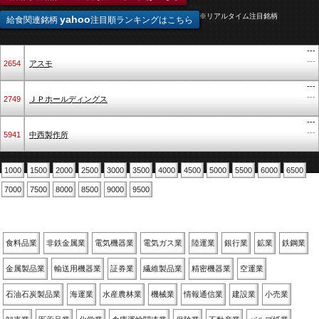
※リアルタイム注目銘柄
yahoo
給食関連銘柄
注目順ランキングはこちら
---
---
2654
アスモ
---
---
2749
ＪＰホールディングス
---
---
5941
中西製作所
1000
1500
2000
2500
3000
3500
4000
4500
5000
5500
6000
6500
7000
7500
8000
8500
9000
9500
業種別
食料品業
非鉄金属業
電気機器業
電気ガス業
陸運業
銀行業
鉱業
鉄鋼業
金属製品業
輸送用機器業
証券業
繊維製品業
精密機器業
空運業
石油石炭製品業
海運業
水産農林業
機械業
情報通信業
建設業
小売業