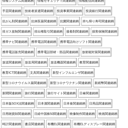
情報システム関連銘柄
情報セキュリティ関連銘柄
情報配信関連銘柄
手芸関連銘柄
技術者派遣関連銘柄
投資事業関連銘柄
投資銀行関連銘柄
抗がん剤関連銘柄
抗体医薬関連銘柄
抗菌関連銘柄
持ち帰り寿司関連銘柄
排ガス規制関連銘柄
排出権取引関連銘柄
接着剤関連銘柄
損害保険関連銘柄
携帯ナビ関連銘柄
携帯電話関連銘柄
携帯電話向けソフト関連銘柄
携帯電話販売関連銘柄
携帯電話部材・部品関連銘柄
放射能対策関連銘柄
放送関連銘柄
放送局関連銘柄
放送機器関連銘柄
教育関連銘柄
教育ICT関連銘柄
文具関連銘柄
新型インフルエンザ関連銘柄
新型コロナウイルス薬関連銘柄
新型コロナワクチン関連銘柄
新紙幣関連銘柄
新聞関連銘柄
旅行関連銘柄
旅行サイト関連銘柄
日傘関連銘柄
日本版SOX法関連銘柄
日本酒関連銘柄
日本食関連銘柄
日用品関連銘柄
日用雑貨卸関連銘柄
日経中国株50関連銘柄
映像制作関連銘柄
映画関連銘柄
時計関連銘柄
書店関連銘柄
有機EL関連銘柄
有機ELディスプレー関連銘柄