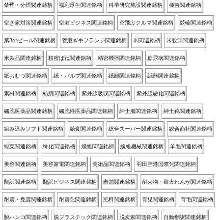
禁煙・分煙関連銘柄
福利厚生関連銘柄
科学研究施設関連銘柄
種苗関連銘柄
空き家対策関連銘柄
空港ビジネス関連銘柄
空飛ぶクルマ関連銘柄
競輪関連銘柄
第3のビール関連銘柄
管継ぎ手フランジ関連銘柄
米関連銘柄
米穀卸関連銘柄
米製品関連銘柄
精密ばね関連銘柄
精密機器関連銘柄
糖尿病関連銘柄
紙おむつ関連銘柄
紙・パルプ関連銘柄
紙卸関連銘柄
紙器関連銘柄
素材関連銘柄
紡績関連銘柄
紫外線吸収関連銘柄
紫外線硬化関連銘柄
細胞医薬品関連銘柄
細胞性医薬品関連銘柄
紳士服関連銘柄
紳士靴関連銘柄
組み込みソフト関連銘柄
給食関連銘柄
総合スーパー関連銘柄
総合商社関連銘柄
総菜関連銘柄
緑化関連銘柄
繊維関連銘柄
繊維機械関連銘柄
羊毛関連銘柄
美容関連銘柄
美容家電関連銘柄
美術品関連銘柄
羽田空港国際化関連銘柄
翻訳関連銘柄
翻訳ビジネス関連銘柄
老舗関連銘柄
耐火物・耐火れんが関連銘柄
耐震・免震関連銘柄
耐震化関連銘柄
肥料関連銘柄
育児関連銘柄
育毛関連銘柄
脱ハンコ関連銘柄
脱プラスチック関連銘柄
脱炭素関連銘柄
自動翻訳関連銘柄