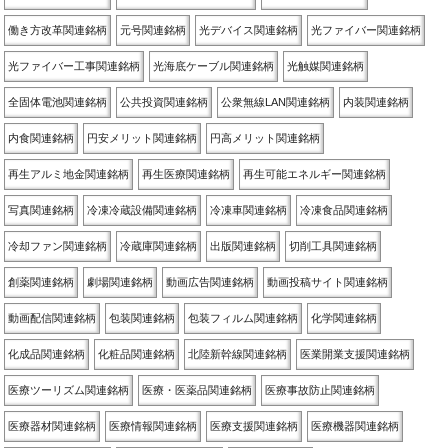
働き方改革関連銘柄
元号関連銘柄
光デバイス関連銘柄
光ファイバー関連銘柄
光ファイバー工事関連銘柄
光海底ケーブル関連銘柄
光触媒関連銘柄
全固体電池関連銘柄
公共投資関連銘柄
公衆無線LAN関連銘柄
内装関連銘柄
内食関連銘柄
円安メリット関連銘柄
円高メリット関連銘柄
再生アルミ地金関連銘柄
再生医療関連銘柄
再生可能エネルギー関連銘柄
写真関連銘柄
冷凍冷蔵設備関連銘柄
冷凍車関連銘柄
冷凍食品関連銘柄
冷却ファン関連銘柄
冷蔵庫関連銘柄
出版関連銘柄
切削工具関連銘柄
創薬関連銘柄
劇場関連銘柄
動画広告関連銘柄
動画投稿サイト関連銘柄
動画配信関連銘柄
包装関連銘柄
包装フィルム関連銘柄
化学関連銘柄
化成品関連銘柄
化粧品関連銘柄
北陸新幹線関連銘柄
医業開業支援関連銘柄
医療ツーリズム関連銘柄
医療・医薬品関連銘柄
医療事故防止関連銘柄
医療器材関連銘柄
医療情報関連銘柄
医療支援関連銘柄
医療機器関連銘柄