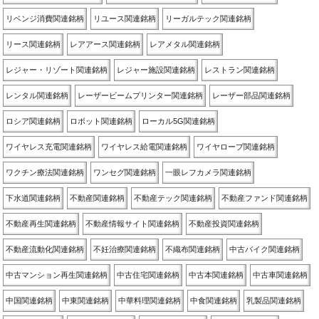
リベンジ消費関連銘柄
リユース関連銘柄
リーガルテック関連銘柄
リース関連銘柄
レアアース関連銘柄
レアメタル関連銘柄
レジャー・リゾート関連銘柄
レジャー施設関連銘柄
レストラン関連銘柄
レンタル関連銘柄
レーザービームプリンター関連銘柄
レーザー部品関連銘柄
ロシア関連銘柄
ロボット関連銘柄
ローカル5G関連銘柄
ワイヤレス充電関連銘柄
ワイヤレス給電関連銘柄
ワイヤロープ関連銘柄
ワクチン療法関連銘柄
ワンセグ関連銘柄
一眼レフカメラ関連銘柄
下水道関連銘柄
不動産関連銘柄
不動産テック関連銘柄
不動産ファンド関連銘柄
不動産再生関連銘柄
不動産情報サイト関連銘柄
不動産投資関連銘柄
不動産流動化関連銘柄
不妊治療関連銘柄
不織布関連銘柄
中古バイク関連銘柄
中古マンション再生関連銘柄
中古住宅関連銘柄
中古本関連銘柄
中古車関連銘柄
中国関連銘柄
中東関連銘柄
中華料理関連銘柄
中食関連銘柄
乳製品関連銘柄