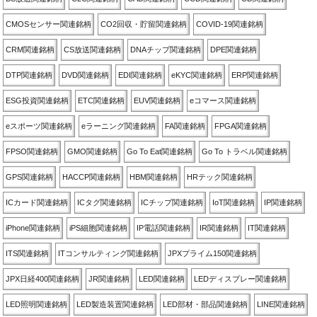
CMOSセンサー関連銘柄
CO2回収・貯留関連銘柄
COVID-19関連銘柄
CRM関連銘柄
CS放送関連銘柄
DNAチップ関連銘柄
DPE関連銘柄
DTP関連銘柄
DVD関連銘柄
EDI関連銘柄
eKYC関連銘柄
ERP関連銘柄
ESG投資関連銘柄
ETC関連銘柄
EUV関連銘柄
eコマース関連銘柄
eスポーツ関連銘柄
eラーニング関連銘柄
FA関連銘柄
FPGA関連銘柄
FPSO関連銘柄
GMO関連銘柄
Go To Eat関連銘柄
Go To トラベル関連銘柄
GPS関連銘柄
HACCP関連銘柄
HBM関連銘柄
HRテック関連銘柄
ICカード関連銘柄
ICタグ関連銘柄
ICチップ関連銘柄
IoT関連銘柄
IP関連銘柄
iPhone関連銘柄
iPS細胞関連銘柄
IP電話関連銘柄
IR関連銘柄
IT関連銘柄
ITS関連銘柄
ITコンサルティング関連銘柄
JPXプライム150関連銘柄
JPX日経400関連銘柄
JR関連銘柄
LED関連銘柄
LEDディスプレー関連銘柄
LED照明関連銘柄
LED製造装置関連銘柄
LED部材・部品関連銘柄
LINE関連銘柄