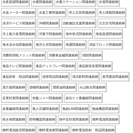
水産資源関連銘柄
水素関連銘柄
水素ステーション関連銘柄
水道関連銘柄
水道メーター関連銘柄
水道工事関連銘柄
求人広告関連銘柄
求人情報関連銘柄
決済サービス関連銘柄
沖縄関連銘柄
治験施設支援関連銘柄
注文住宅関連銘柄
洋上風力発電関連銘柄
洋菓子関連銘柄
海外挙式関連銘柄
海底資源関連銘柄
海水淡水化関連銘柄
海洋土木関連銘柄
海運関連銘柄
消波ブロック関連銘柄
消費税増税メリット関連銘柄
消費者金融関連銘柄
消防関連銘柄
液晶テレビ関連銘柄
液晶ディスプレー関連銘柄
液晶製造装置関連銘柄
液晶部材・部品関連銘柄
清掃用品関連銘柄
清涼飲料関連銘柄
港湾運送関連銘柄
漢方薬関連銘柄
漬物関連銘柄
潤滑油関連銘柄
火山噴火関連銘柄
災害対策関連銘柄
炊飯ジャー関連銘柄
炭化ケイ素繊維関連銘柄
炭素繊維関連銘柄
無人店舗関連銘柄
無線LAN関連銘柄
無線機器関連銘柄
焼き肉関連銘柄
照明機器関連銘柄
熱中症対策関連銘柄
燃料電池関連銘柄
燃料電池販売関連銘柄
燃料電池車関連銘柄
燃料電池部材・部品関連銘柄