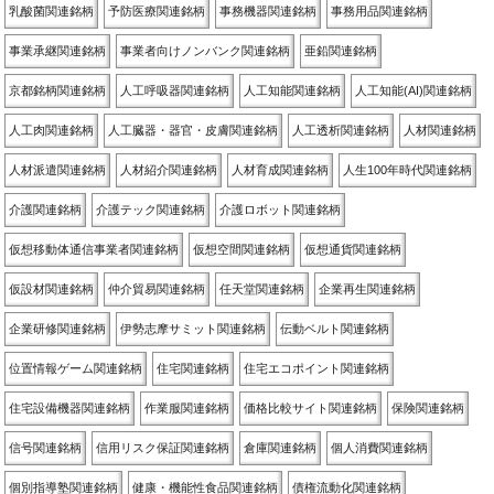
乳酸菌関連銘柄
予防医療関連銘柄
事務機器関連銘柄
事務用品関連銘柄
事業承継関連銘柄
事業者向けノンバンク関連銘柄
亜鉛関連銘柄
京都銘柄関連銘柄
人工呼吸器関連銘柄
人工知能関連銘柄
人工知能(AI)関連銘柄
人工肉関連銘柄
人工臓器・器官・皮膚関連銘柄
人工透析関連銘柄
人材関連銘柄
人材派遣関連銘柄
人材紹介関連銘柄
人材育成関連銘柄
人生100年時代関連銘柄
介護関連銘柄
介護テック関連銘柄
介護ロボット関連銘柄
仮想移動体通信事業者関連銘柄
仮想空間関連銘柄
仮想通貨関連銘柄
仮設材関連銘柄
仲介貿易関連銘柄
任天堂関連銘柄
企業再生関連銘柄
企業研修関連銘柄
伊勢志摩サミット関連銘柄
伝動ベルト関連銘柄
位置情報ゲーム関連銘柄
住宅関連銘柄
住宅エコポイント関連銘柄
住宅設備機器関連銘柄
作業服関連銘柄
価格比較サイト関連銘柄
保険関連銘柄
信号関連銘柄
信用リスク保証関連銘柄
倉庫関連銘柄
個人消費関連銘柄
個別指導塾関連銘柄
健康・機能性食品関連銘柄
債権流動化関連銘柄