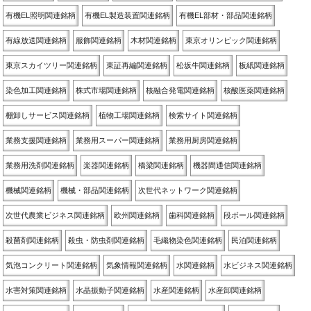
有機EL照明関連銘柄
有機EL製造装置関連銘柄
有機EL部材・部品関連銘柄
有線放送関連銘柄
服飾関連銘柄
木材関連銘柄
東京オリンピック関連銘柄
東京スカイツリー関連銘柄
東証再編関連銘柄
松坂牛関連銘柄
板紙関連銘柄
染色加工関連銘柄
株式市場関連銘柄
核融合発電関連銘柄
核酸医薬関連銘柄
棚卸しサービス関連銘柄
植物工場関連銘柄
検索サイト関連銘柄
業務支援関連銘柄
業務用スーパー関連銘柄
業務用厨房関連銘柄
業務用洗剤関連銘柄
楽器関連銘柄
橋梁関連銘柄
機器間通信関連銘柄
機械関連銘柄
機械・部品関連銘柄
次世代ネットワーク関連銘柄
次世代農業ビジネス関連銘柄
欧州関連銘柄
歯科関連銘柄
段ボール関連銘柄
殺菌剤関連銘柄
殺虫・防虫剤関連銘柄
毛織物染色関連銘柄
民泊関連銘柄
気泡コンクリート関連銘柄
気象情報関連銘柄
水関連銘柄
水ビジネス関連銘柄
水害対策関連銘柄
水晶振動子関連銘柄
水産関連銘柄
水産卸関連銘柄