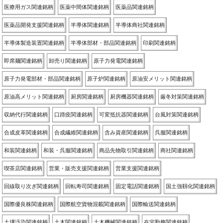
医療用ガス関連銘柄
医薬中間体関連銘柄
医薬品関連銘柄
医薬品開発支援関連銘柄
半導体関連銘柄
半導体商社関連銘柄
半導体製造装置関連銘柄
半導体部材・部品関連銘柄
印刷関連銘柄
即席麺関連銘柄
卸売り関連銘柄
原子力発電関連銘柄
原子力発電部材・部品関連銘柄
原子炉関連銘柄
原油安メリット関連銘柄
原油高メリット関連銘柄
厨房関連銘柄
厨房機器関連銘柄
厳冬対策関連銘柄
収納代行関連銘柄
口蹄疫関連銘柄
可変抵抗器関連銘柄
台風対策関連銘柄
合成皮革関連銘柄
合成繊維関連銘柄
含み資産関連銘柄
呉服関連銘柄
和装関連銘柄
和装・呉服関連銘柄
商品先物取引関連銘柄
商社関連銘柄
喫茶店関連銘柄
営業・販売支援関連銘柄
営業支援関連銘柄
回線取り次ぎ関連銘柄
回転寿司関連銘柄
固定電話関連銘柄
国土強靱化関連銘柄
国際優良株関連銘柄
国際航空貨物混載関連銘柄
国際輸送関連銘柄
土壌汚染関連銘柄
土木関連銘柄
土木機械関連銘柄
在宅勤務関連銘柄