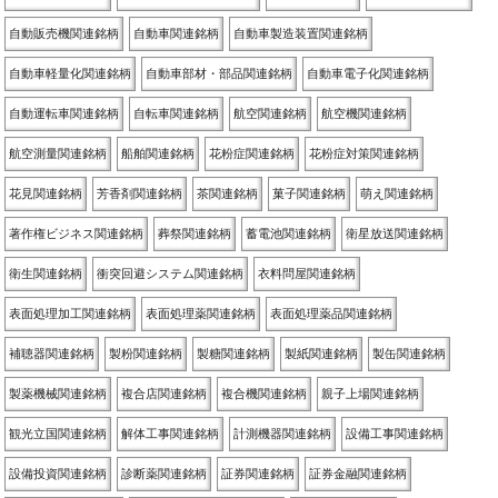
自動販売機関連銘柄
自動車関連銘柄
自動車製造装置関連銘柄
自動車軽量化関連銘柄
自動車部材・部品関連銘柄
自動車電子化関連銘柄
自動運転車関連銘柄
自転車関連銘柄
航空関連銘柄
航空機関連銘柄
航空測量関連銘柄
船舶関連銘柄
花粉症関連銘柄
花粉症対策関連銘柄
花見関連銘柄
芳香剤関連銘柄
茶関連銘柄
菓子関連銘柄
萌え関連銘柄
著作権ビジネス関連銘柄
葬祭関連銘柄
蓄電池関連銘柄
衛星放送関連銘柄
衛生関連銘柄
衝突回避システム関連銘柄
衣料問屋関連銘柄
表面処理加工関連銘柄
表面処理薬関連銘柄
表面処理薬品関連銘柄
補聴器関連銘柄
製粉関連銘柄
製糖関連銘柄
製紙関連銘柄
製缶関連銘柄
製薬機械関連銘柄
複合店関連銘柄
複合機関連銘柄
親子上場関連銘柄
観光立国関連銘柄
解体工事関連銘柄
計測機器関連銘柄
設備工事関連銘柄
設備投資関連銘柄
診断薬関連銘柄
証券関連銘柄
証券金融関連銘柄