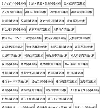
試作品製作関連銘柄
試験・検査・計測関連銘柄
認知症薬関連銘柄
読売333関連銘柄
調剤薬局関連銘柄
調味料関連銘柄
調理家電関連銘柄
警備関連銘柄
豆腐関連銘柄
販売代理店関連銘柄
貴金属関連銘柄
貴金属回収関連銘柄
買取再販関連銘柄
賃貸仲介関連銘柄
賃貸住宅・アパート経営関連銘柄
賃貸保証関連銘柄
資格学校関連銘柄
資源開発関連銘柄
資産運用関連銘柄
超硬工具関連銘柄
超電導関連銘柄
越境EC関連銘柄
軸受け関連銘柄
軽減税率関連銘柄
輸入車販売関連銘柄
輸出関連銘柄
農業関連銘柄
農業機械関連銘柄
農産物輸出関連銘柄
農薬関連銘柄
農薬中間体関連銘柄
送電関連銘柄
通信関連銘柄
通信キャリア関連銘柄
通信工事関連銘柄
通信機器関連銘柄
造船関連銘柄
道路関連銘柄
道路標識関連銘柄
遠隔医療関連銘柄
適正検査テスト関連銘柄
選挙関連銘柄
遺伝子検査関連銘柄
遺伝子治療関連銘柄
遺伝子破壊マウス関連銘柄
遺伝子解析サービス関連銘柄
都市ガス関連銘柄