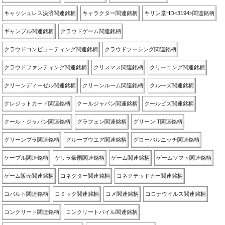
キャッシュレス決済関連銘柄
キャラクター関連銘柄
キリン堂HD<3194>関連銘柄
ギャンブル関連銘柄
クラウドゲーム関連銘柄
クラウドコンピューティング関連銘柄
クラウドソーシング関連銘柄
クラウドファンディング関連銘柄
クリスマス関連銘柄
クリーニング関連銘柄
クリーンディーゼル関連銘柄
クリーンルーム関連銘柄
クルーズ関連銘柄
クレジットカード関連銘柄
クールジャパン関連銘柄
クールビズ関連銘柄
クール・ジャパン関連銘柄
グラフェン関連銘柄
グリーンIT関連銘柄
グリーンプラ関連銘柄
グループウエア関連銘柄
グローバルニッチ関連銘柄
ケーブル関連銘柄
ゲリラ豪雨関連銘柄
ゲーム関連銘柄
ゲームソフト関連銘柄
ゲーム販売関連銘柄
コネクター関連銘柄
コネクテッドカー関連銘柄
コバルト関連銘柄
コミック関連銘柄
コメ関連銘柄
コロナウイルス関連銘柄
コンクリート関連銘柄
コンクリートパイル関連銘柄