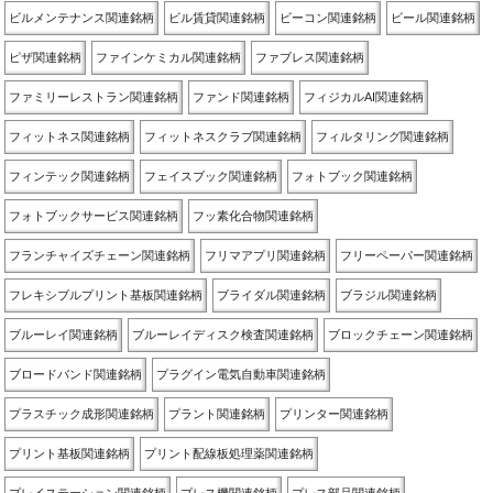
ビルメンテナンス関連銘柄
ビル賃貸関連銘柄
ビーコン関連銘柄
ビール関連銘柄
ピザ関連銘柄
ファインケミカル関連銘柄
ファブレス関連銘柄
ファミリーレストラン関連銘柄
ファンド関連銘柄
フィジカルAI関連銘柄
フィットネス関連銘柄
フィットネスクラブ関連銘柄
フィルタリング関連銘柄
フィンテック関連銘柄
フェイスブック関連銘柄
フォトブック関連銘柄
フォトブックサービス関連銘柄
フッ素化合物関連銘柄
フランチャイズチェーン関連銘柄
フリマアプリ関連銘柄
フリーペーパー関連銘柄
フレキシブルプリント基板関連銘柄
ブライダル関連銘柄
ブラジル関連銘柄
ブルーレイ関連銘柄
ブルーレイディスク検査関連銘柄
ブロックチェーン関連銘柄
ブロードバンド関連銘柄
プラグイン電気自動車関連銘柄
プラスチック成形関連銘柄
プラント関連銘柄
プリンター関連銘柄
プリント基板関連銘柄
プリント配線板処理薬関連銘柄