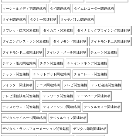
ソーシャルメディア関連銘柄
タイ関連銘柄
タイムレコーダー関連銘柄
タイヤ関連銘柄
タクシー関連銘柄
タッチパネル関連銘柄
タブレット端末関連銘柄
ダイカスト関連銘柄
ダイナミックプライシング関連銘柄
ダイニングレストラン関連銘柄
ダイヤモンド関連銘柄
ダイヤモンド工具関連銘柄
ダイヤモンド工法関連銘柄
ダイレクトメール関連銘柄
チェーン関連銘柄
チケット販売関連銘柄
チタン関連銘柄
チャインドネシア関連銘柄
チャット関連銘柄
チャットボット関連銘柄
チョコレート関連銘柄
ツイッター関連銘柄
テニス関連銘柄
テレビ関連銘柄
テレビ会議関連銘柄
テレビ通信販売関連銘柄
テレワーク関連銘柄
テーマパーク関連銘柄
ディスカウント関連銘柄
ディフェンシブ関連銘柄
デジタルカメラ関連銘柄
デジタルサイネージ関連銘柄
デジタルツイン関連銘柄
デジタルトランスフォーメーション関連銘柄
デジタル印刷関連銘柄