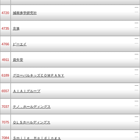
---
---
4720
城南進学研究社
---
---
4735
京進
---
---
4766
ピーエイ
---
---
4911
資生堂
---
---
6189
グローバルキッズＣＯＭＰＡＮＹ
---
---
6557
ＡＩＡＩグループ
---
---
7037
テノ．ホールディングス
---
---
7075
ＱＬＳホールディングス
---
---
7084
Ｓｍｉｌｅ Ｈｏｌｄｉｎｇｓ