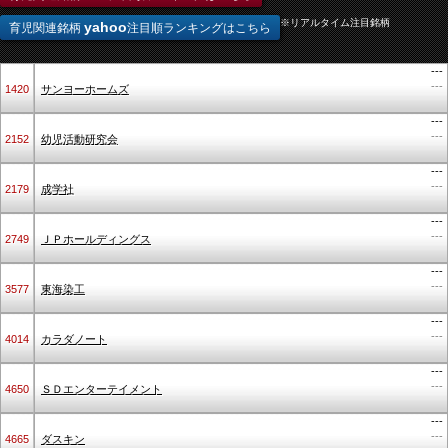
※リアルタイム注目銘柄
yahoo
育児関連銘柄
注目順ランキングはこちら
---
---
1420
サンヨーホームズ
---
---
2152
幼児活動研究会
---
---
2179
成学社
---
---
2749
ＪＰホールディングス
---
---
3577
東海染工
---
---
4014
カラダノート
---
---
4650
ＳＤエンターテイメント
---
---
4665
ダスキン