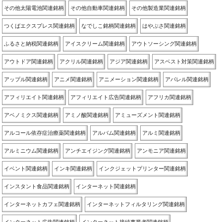
その他太陽電池関連銘柄
その他自動車関連銘柄
その他製造業関連銘柄
つくばエクスプレス関連銘柄
なでしこ銘柄関連銘柄
はやぶさ関連銘柄
ふるさと納税関連銘柄
アイスクリーム関連銘柄
アウトソーシング関連銘柄
アウトドア関連銘柄
アクリル関連銘柄
アジア関連銘柄
アスベスト対策関連銘柄
アップル関連銘柄
アニメ関連銘柄
アニメーション関連銘柄
アパレル関連銘柄
アフィリエイト関連銘柄
アフィリエイト広告関連銘柄
アフリカ関連銘柄
アベノミクス関連銘柄
アミノ酸関連銘柄
アミューズメント関連銘柄
アルコール依存症治療薬関連銘柄
アルバム関連銘柄
アルミ関連銘柄
アルミニウム関連銘柄
アンチエイジング関連銘柄
アンモニア関連銘柄
イベント関連銘柄
インキ関連銘柄
インクジェットプリンター関連銘柄
インスタント食品関連銘柄
インターネット関連銘柄
インターネットカフェ関連銘柄
インターネットフィルタリング関連銘柄