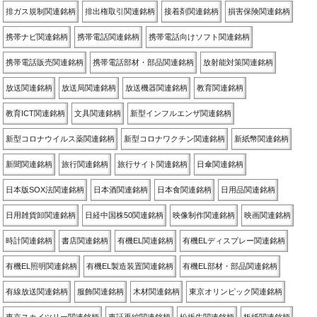
排ガス規制関連銘柄
排出権取引関連銘柄
接着剤関連銘柄
損害保険関連銘柄
携帯ナビ関連銘柄
携帯電話関連銘柄
携帯電話向けソフト関連銘柄
携帯電話販売関連銘柄
携帯電話部材・部品関連銘柄
放射能対策関連銘柄
放送関連銘柄
放送局関連銘柄
放送機器関連銘柄
教育関連銘柄
教育ICT関連銘柄
文具関連銘柄
新型インフルエンザ関連銘柄
新型コロナウイルス薬関連銘柄
新型コロナワクチン関連銘柄
新紙幣関連銘柄
新聞関連銘柄
旅行関連銘柄
旅行サイト関連銘柄
日傘関連銘柄
日本版SOX法関連銘柄
日本酒関連銘柄
日本食関連銘柄
日用品関連銘柄
日用雑貨卸関連銘柄
日経中国株50関連銘柄
映像制作関連銘柄
映画関連銘柄
時計関連銘柄
書店関連銘柄
有機EL関連銘柄
有機ELディスプレー関連銘柄
有機EL照明関連銘柄
有機EL製造装置関連銘柄
有機EL部材・部品関連銘柄
有線放送関連銘柄
服飾関連銘柄
木材関連銘柄
東京オリンピック関連銘柄