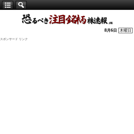
【仕
手
株】
8
6
月
日
木曜日
恐
スポンサード リンク
る
べ
き
注
目
銘
柄
株
速
報