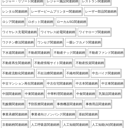
レジャー・リゾート関連銘柄
レジャー施設関連銘柄
レストラン関連銘柄
レンタル関連銘柄
レーザービームプリンター関連銘柄
レーザー部品関連銘柄
ロシア関連銘柄
ロボット関連銘柄
ローカル5G関連銘柄
ワイヤレス充電関連銘柄
ワイヤレス給電関連銘柄
ワイヤロープ関連銘柄
ワクチン療法関連銘柄
ワンセグ関連銘柄
一眼レフカメラ関連銘柄
下水道関連銘柄
不動産関連銘柄
不動産テック関連銘柄
不動産ファンド関連銘柄
不動産再生関連銘柄
不動産情報サイト関連銘柄
不動産投資関連銘柄
不動産流動化関連銘柄
不妊治療関連銘柄
不織布関連銘柄
中古バイク関連銘柄
中古マンション再生関連銘柄
中古住宅関連銘柄
中古本関連銘柄
中古車関連銘柄
中国関連銘柄
中東関連銘柄
中華料理関連銘柄
中食関連銘柄
乳製品関連銘柄
乳酸菌関連銘柄
予防医療関連銘柄
事務機器関連銘柄
事務用品関連銘柄
事業承継関連銘柄
事業者向けノンバンク関連銘柄
亜鉛関連銘柄
京都銘柄関連銘柄
人工呼吸器関連銘柄
人工知能関連銘柄
人工知能(AI)関連銘柄