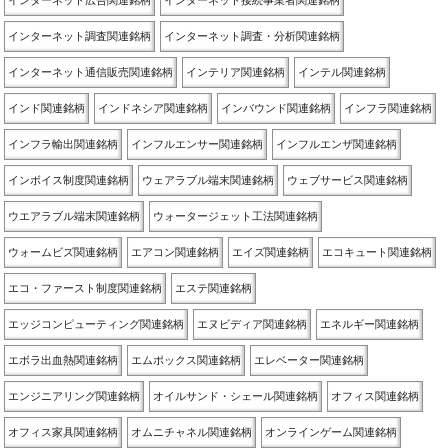
インターネット広告関連銘柄
インターネット接続事業者関連銘柄
インターネット調査関連銘柄
インターネット調査・分析関連銘柄
インターネット通信販売関連銘柄
インテリア関連銘柄
インテル関連銘柄
インド関連銘柄
インドネシア関連銘柄
インバウンド関連銘柄
インフラ関連銘柄
インフラ輸出関連銘柄
インフルエンサー関連銘柄
インフルエンザ関連銘柄
インボイス制度関連銘柄
ウェアラブル端末関連銘柄
ウェブサービス関連銘柄
ウエアラブル端末関連銘柄
ウォータージェット工法関連銘柄
ウォームビズ関連銘柄
エアコン関連銘柄
エイズ関連銘柄
エコキュート関連銘柄
エコ・ファースト制度関連銘柄
エステ関連銘柄
エッジコンピューティング関連銘柄
エヌビディア関連銘柄
エネルギー関連銘柄
エボラ出血熱関連銘柄
エムポックス関連銘柄
エレベーター関連銘柄
エンジニアリング関連銘柄
オイルサンド・シェール関連銘柄
オフィス関連銘柄
オフィス家具関連銘柄
オムニチャネル関連銘柄
オンラインゲーム関連銘柄