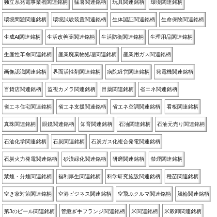
独立系発電事業者関連銘柄
猛暑関連銘柄
玩具関連銘柄
環境関連銘柄
環境問題関連銘柄
環境試験装置関連銘柄
生体認証関連銘柄
生命保険関連銘柄
生成AI関連銘柄
生活改善薬関連銘柄
生活防衛関連銘柄
生理用品関連銘柄
生産性革命関連銘柄
産業廃棄物処理関連銘柄
産業用ガス関連銘柄
画像認識関連銘柄
界面活性剤関連銘柄
病院経営関連銘柄
発電機関連銘柄
百貨店関連銘柄
監視カメラ関連銘柄
目薬関連銘柄
省エネ関連銘柄
省エネ住宅関連銘柄
省エネ支援関連銘柄
省エネ空調関連銘柄
看板関連銘柄
真珠関連銘柄
眼鏡関連銘柄
知育関連銘柄
石油関連銘柄
石油元売り関連銘柄
石油化学関連銘柄
石炭関連銘柄
石炭ガス化複合発電関連銘柄
石炭火力発電関連銘柄
砂漠緑化関連銘柄
研磨関連銘柄
禁煙関連銘柄
禁煙・分煙関連銘柄
福利厚生関連銘柄
科学研究施設関連銘柄
種苗関連銘柄
空き家対策関連銘柄
空港ビジネス関連銘柄
空飛ぶクルマ関連銘柄
競輪関連銘柄
第3のビール関連銘柄
管継ぎ手フランジ関連銘柄
米関連銘柄
米穀卸関連銘柄