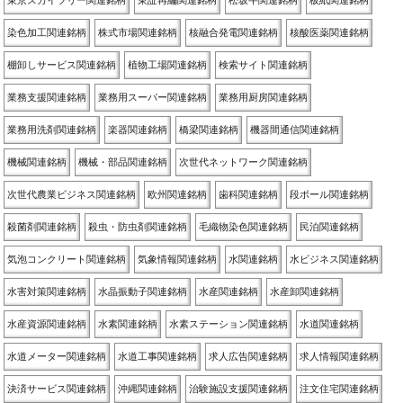
東京スカイツリー関連銘柄
東証再編関連銘柄
松坂牛関連銘柄
板紙関連銘柄
染色加工関連銘柄
株式市場関連銘柄
核融合発電関連銘柄
核酸医薬関連銘柄
棚卸しサービス関連銘柄
植物工場関連銘柄
検索サイト関連銘柄
業務支援関連銘柄
業務用スーパー関連銘柄
業務用厨房関連銘柄
業務用洗剤関連銘柄
楽器関連銘柄
橋梁関連銘柄
機器間通信関連銘柄
機械関連銘柄
機械・部品関連銘柄
次世代ネットワーク関連銘柄
次世代農業ビジネス関連銘柄
欧州関連銘柄
歯科関連銘柄
段ボール関連銘柄
殺菌剤関連銘柄
殺虫・防虫剤関連銘柄
毛織物染色関連銘柄
民泊関連銘柄
気泡コンクリート関連銘柄
気象情報関連銘柄
水関連銘柄
水ビジネス関連銘柄
水害対策関連銘柄
水晶振動子関連銘柄
水産関連銘柄
水産卸関連銘柄
水産資源関連銘柄
水素関連銘柄
水素ステーション関連銘柄
水道関連銘柄
水道メーター関連銘柄
水道工事関連銘柄
求人広告関連銘柄
求人情報関連銘柄
決済サービス関連銘柄
沖縄関連銘柄
治験施設支援関連銘柄
注文住宅関連銘柄