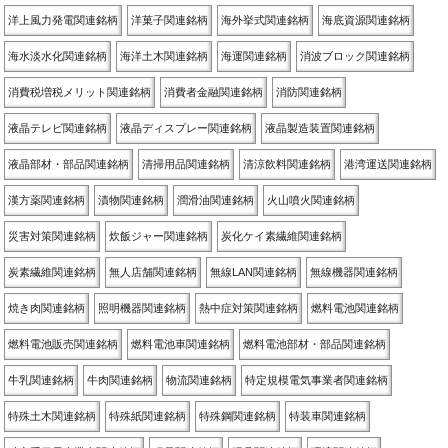
洋上風力発電関連銘柄
洋菓子関連銘柄
海外挙式関連銘柄
海底資源関連銘柄
海水淡水化関連銘柄
海洋土木関連銘柄
海運関連銘柄
消波ブロック関連銘柄
消費税増税メリット関連銘柄
消費者金融関連銘柄
消防関連銘柄
液晶テレビ関連銘柄
液晶ディスプレー関連銘柄
液晶製造装置関連銘柄
液晶部材・部品関連銘柄
清掃用品関連銘柄
清涼飲料関連銘柄
港湾運送関連銘柄
漢方薬関連銘柄
漬物関連銘柄
潤滑油関連銘柄
火山噴火関連銘柄
災害対策関連銘柄
炊飯ジャー関連銘柄
炭化ケイ素繊維関連銘柄
炭素繊維関連銘柄
無人店舗関連銘柄
無線LAN関連銘柄
無線機器関連銘柄
焼き肉関連銘柄
照明機器関連銘柄
熱中症対策関連銘柄
燃料電池関連銘柄
燃料電池販売関連銘柄
燃料電池車関連銘柄
燃料電池部材・部品関連銘柄
牛乳関連銘柄
牛肉関連銘柄
物流関連銘柄
特定規模電気事業者関連銘柄
特殊土木関連銘柄
特殊紙関連銘柄
特殊鋼関連銘柄
特装車関連銘柄