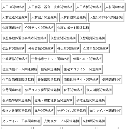
人工肉関連銘柄
人工臓器・器官・皮膚関連銘柄
人工透析関連銘柄
人材関連銘柄
人材派遣関連銘柄
人材紹介関連銘柄
人材育成関連銘柄
人生100年時代関連銘柄
介護関連銘柄
介護テック関連銘柄
介護ロボット関連銘柄
仮想移動体通信事業者関連銘柄
仮想空間関連銘柄
仮想通貨関連銘柄
仮設材関連銘柄
仲介貿易関連銘柄
任天堂関連銘柄
企業再生関連銘柄
企業研修関連銘柄
伊勢志摩サミット関連銘柄
伝動ベルト関連銘柄
位置情報ゲーム関連銘柄
住宅関連銘柄
住宅エコポイント関連銘柄
住宅設備機器関連銘柄
作業服関連銘柄
価格比較サイト関連銘柄
保険関連銘柄
信号関連銘柄
信用リスク保証関連銘柄
倉庫関連銘柄
個人消費関連銘柄
個別指導塾関連銘柄
健康・機能性食品関連銘柄
債権流動化関連銘柄
働き方改革関連銘柄
元号関連銘柄
光デバイス関連銘柄
光ファイバー関連銘柄
光ファイバー工事関連銘柄
光海底ケーブル関連銘柄
光触媒関連銘柄