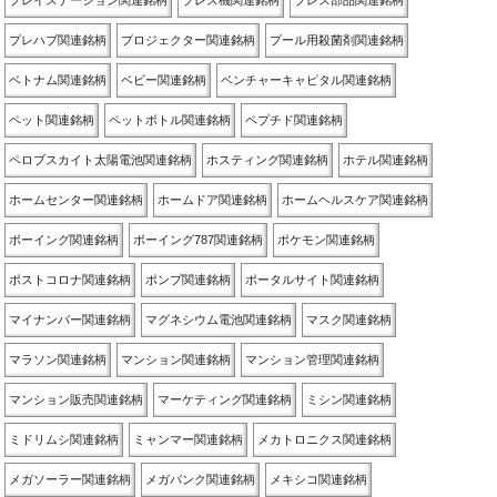
プレイステーション関連銘柄
プレス機関連銘柄
プレス部品関連銘柄
プレハブ関連銘柄
プロジェクター関連銘柄
プール用殺菌剤関連銘柄
ベトナム関連銘柄
ベビー関連銘柄
ベンチャーキャピタル関連銘柄
ペット関連銘柄
ペットボトル関連銘柄
ペプチド関連銘柄
ペロブスカイト太陽電池関連銘柄
ホスティング関連銘柄
ホテル関連銘柄
ホームセンター関連銘柄
ホームドア関連銘柄
ホームヘルスケア関連銘柄
ボーイング関連銘柄
ボーイング787関連銘柄
ポケモン関連銘柄
ポストコロナ関連銘柄
ポンプ関連銘柄
ポータルサイト関連銘柄
マイナンバー関連銘柄
マグネシウム電池関連銘柄
マスク関連銘柄
マラソン関連銘柄
マンション関連銘柄
マンション管理関連銘柄
マンション販売関連銘柄
マーケティング関連銘柄
ミシン関連銘柄
ミドリムシ関連銘柄
ミャンマー関連銘柄
メカトロニクス関連銘柄
メガソーラー関連銘柄
メガバンク関連銘柄
メキシコ関連銘柄