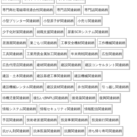
専門商社電磁環境適合性関連銘柄
専門店関連銘柄
専門誌関連銘柄
小型プリンター関連銘柄
小型原子炉関連銘柄
小売り関連銘柄
少子化対策関連銘柄
就職支援関連銘柄
尿素SCRシステム関連銘柄
居酒屋関連銘柄
巣ごもり関連銘柄
工事安全機材関連銘柄
工作機械関連銘柄
工具関連銘柄
工業用貴金属加工関連銘柄
年末商戦関連銘柄
広告関連銘柄
広告代理店関連銘柄
建材関連銘柄
建設関連銘柄
建設コンサルタント関連銘柄
建設・土木関連銘柄
建設基礎工事関連銘柄
建設機械関連銘柄
建設機械レンタル関連銘柄
建設資材関連銘柄
弁当関連銘柄
引っ越し関連銘柄
待機児童関連銘柄
後払い(BNPL)関連銘柄
後発薬関連銘柄
復興関連銘柄
情報システム関連銘柄
情報セキュリティ関連銘柄
情報配信関連銘柄
手芸関連銘柄
技術者派遣関連銘柄
投資事業関連銘柄
投資銀行関連銘柄
抗がん剤関連銘柄
抗体医薬関連銘柄
抗菌関連銘柄
持ち帰り寿司関連銘柄