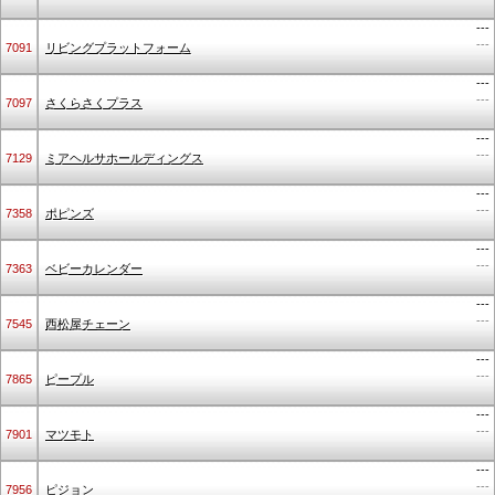
---
---
7091
リビングプラットフォーム
---
---
7097
さくらさくプラス
---
---
7129
ミアヘルサホールディングス
---
---
7358
ポピンズ
---
---
7363
ベビーカレンダー
---
---
7545
西松屋チェーン
---
---
7865
ピープル
---
---
7901
マツモト
---
---
7956
ピジョン