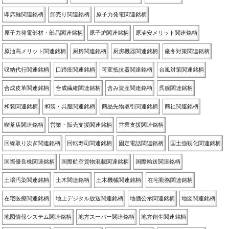
即席麺関連銘柄
卸売り関連銘柄
原子力発電関連銘柄
原子力発電部材・部品関連銘柄
原子炉関連銘柄
原油安メリット関連銘柄
原油高メリット関連銘柄
厨房関連銘柄
厨房機器関連銘柄
厳冬対策関連銘柄
収納代行関連銘柄
口蹄疫関連銘柄
可変抵抗器関連銘柄
台風対策関連銘柄
合成皮革関連銘柄
合成繊維関連銘柄
含み資産関連銘柄
呉服関連銘柄
和装関連銘柄
和装・呉服関連銘柄
商品先物取引関連銘柄
商社関連銘柄
喫茶店関連銘柄
営業・販売支援関連銘柄
営業支援関連銘柄
回線取り次ぎ関連銘柄
回転寿司関連銘柄
固定電話関連銘柄
国土強靱化関連銘柄
国際優良株関連銘柄
国際航空貨物混載関連銘柄
国際輸送関連銘柄
土壌汚染関連銘柄
土木関連銘柄
土木機械関連銘柄
在宅勤務関連銘柄
在宅医療関連銘柄
地上デジタル放送関連銘柄
地価公示関連銘柄
地図関連銘柄
地図情報システム関連銘柄
地方スーパー関連銘柄
地方創生関連銘柄