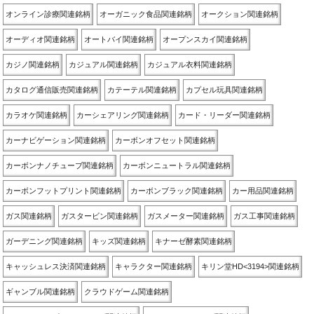
オンライン診療関連銘柄
オーガニック食品関連銘柄
オークション関連銘柄
オーディオ関連銘柄
オートバイ関連銘柄
オープンスカイ関連銘柄
カジノ関連銘柄
カジュアル関連銘柄
カジュアル衣料関連銘柄
カタログ通信販売関連銘柄
カテーテル関連銘柄
カプセル玩具関連銘柄
カラオケ関連銘柄
カーシェアリング関連銘柄
カード・リーダー関連銘柄
カーナビゲーション関連銘柄
カーボンオフセット関連銘柄
カーボンナノチューブ関連銘柄
カーボンニュートラル関連銘柄
カーボンフットプリント関連銘柄
カーボンブラック関連銘柄
カー用品関連銘柄
ガス関連銘柄
ガスタービン関連銘柄
ガスメーター関連銘柄
ガス工事関連銘柄
ガーデニング関連銘柄
キッズ関連銘柄
キナーゼ酵素関連銘柄
キャッシュレス決済関連銘柄
キャラクター関連銘柄
キリン堂HD<3194>関連銘柄
ギャンブル関連銘柄
クラウドゲーム関連銘柄