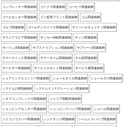
コンプレッサー関連銘柄
コークス関連銘柄
コーヒー関連銘柄
コールセンター関連銘柄
ゴミ処理プラント関連銘柄
ゴム関連銘柄
ゴルフ関連銘柄
ゴールデンウイーク関連銘柄
サイバーセキュリティ関連銘柄
サウジアラビア関連銘柄
サッカーW杯関連銘柄
サッシ関連銘柄
サハリン2関連銘柄
サブスクリプション関連銘柄
サブリース関連銘柄
サマーストック関連銘柄
サマータイム関連銘柄
サル痘関連銘柄
サービサー関連銘柄
サービスロボット関連銘柄
サービス業関連銘柄
シェアリングエコノミー関連銘柄
シェールオイル関連銘柄
シェールガス関連銘柄
システムLSI関連銘柄
システムインテグレーション関連銘柄
シネマコンプレックス関連銘柄
シャリア指数関連銘柄
ショッピングセンター関連銘柄
ショッピングバッグ関連銘柄
ショベル関連銘柄
シリコンウエハー関連銘柄
シンクタンク関連銘柄
シームレスパイプ関連銘柄