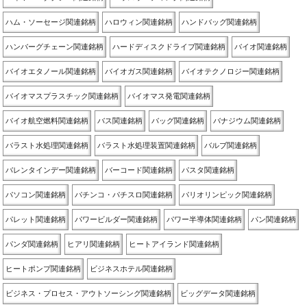
ハム・ソーセージ関連銘柄
ハロウィン関連銘柄
ハンドバッグ関連銘柄
ハンバーグチェーン関連銘柄
ハードディスクドライブ関連銘柄
バイオ関連銘柄
バイオエタノール関連銘柄
バイオガス関連銘柄
バイオテクノロジー関連銘柄
バイオマスプラスチック関連銘柄
バイオマス発電関連銘柄
バイオ航空燃料関連銘柄
バス関連銘柄
バッグ関連銘柄
バナジウム関連銘柄
バラスト水処理関連銘柄
バラスト水処理装置関連銘柄
バルブ関連銘柄
バレンタインデー関連銘柄
バーコード関連銘柄
パスタ関連銘柄
パソコン関連銘柄
パチンコ・パチスロ関連銘柄
パリオリンピック関連銘柄
パレット関連銘柄
パワービルダー関連銘柄
パワー半導体関連銘柄
パン関連銘柄
パンダ関連銘柄
ヒアリ関連銘柄
ヒートアイランド関連銘柄
ヒートポンプ関連銘柄
ビジネスホテル関連銘柄
ビジネス・プロセス・アウトソーシング関連銘柄
ビッグデータ関連銘柄