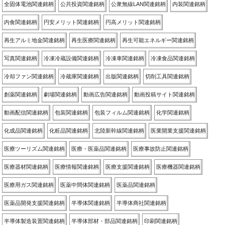
全固体電池関連銘柄
公共投資関連銘柄
公衆無線LAN関連銘柄
内装関連銘柄
内食関連銘柄
円安メリット関連銘柄
円高メリット関連銘柄
再生アルミ地金関連銘柄
再生医療関連銘柄
再生可能エネルギー関連銘柄
写真関連銘柄
冷凍冷蔵設備関連銘柄
冷凍車関連銘柄
冷凍食品関連銘柄
冷却ファン関連銘柄
冷蔵庫関連銘柄
出版関連銘柄
切削工具関連銘柄
創薬関連銘柄
劇場関連銘柄
動画広告関連銘柄
動画投稿サイト関連銘柄
動画配信関連銘柄
包装関連銘柄
包装フィルム関連銘柄
化学関連銘柄
化成品関連銘柄
化粧品関連銘柄
北陸新幹線関連銘柄
医業開業支援関連銘柄
医療ツーリズム関連銘柄
医療・医薬品関連銘柄
医療事故防止関連銘柄
医療器材関連銘柄
医療情報関連銘柄
医療支援関連銘柄
医療機器関連銘柄
医療用ガス関連銘柄
医薬中間体関連銘柄
医薬品関連銘柄
医薬品開発支援関連銘柄
半導体関連銘柄
半導体商社関連銘柄
半導体製造装置関連銘柄
半導体部材・部品関連銘柄
印刷関連銘柄