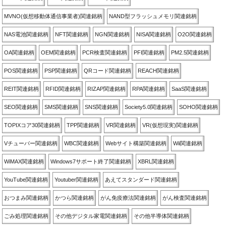
MVNO(仮想移動体通信事業者)関連銘柄
NAND型フラッシュメモリ関連銘柄
NAS電池関連銘柄
NFT関連銘柄
NGN関連銘柄
NISA関連銘柄
O2O関連銘柄
OA関連銘柄
OEM関連銘柄
PCR検査関連銘柄
PFI関連銘柄
PM2.5関連銘柄
POS関連銘柄
PSP関連銘柄
QRコード関連銘柄
REACH関連銘柄
REIT関連銘柄
RFID関連銘柄
RIZAP関連銘柄
RPA関連銘柄
SaaS関連銘柄
SEO関連銘柄
SMS関連銘柄
SNS関連銘柄
Society5.0関連銘柄
SOHO関連銘柄
TOPIXコア30関連銘柄
TPP関連銘柄
VR関連銘柄
VR(仮想現実)関連銘柄
Vチューバー関連銘柄
WBC関連銘柄
Webサイト構築関連銘柄
Wii関連銘柄
WiMAX関連銘柄
Windows7サポート終了関連銘柄
XBRL関連銘柄
YouTube関連銘柄
Youtuber関連銘柄
あえてスタンダード関連銘柄
おつまみ関連銘柄
かつら関連銘柄
がん免疫療法関連銘柄
がん検査関連銘柄
ごみ処理関連銘柄
その他デジタル家電関連銘柄
その他半導体関連銘柄