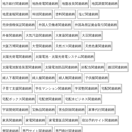
地方銀行関連銘柄
地熱発電関連銘柄
地盤改良関連銘柄
地質調査関連銘柄
地震速報関連銘柄
埠頭関連銘柄
塗料関連銘柄
塩ビ関連銘柄
売掛債権保証関連銘柄
外国人労働者関連銘柄
外国為替証拠金取引関連銘柄
外食関連銘柄
大気汚染関連銘柄
大衆薬関連銘柄
大豆関連銘柄
大阪万博関連銘柄
大雪関連銘柄
天然ガス関連銘柄
天然色素関連銘柄
太陽光発電関連銘柄
太陽電池・太陽光発電システム関連銘柄
太陽電池製造装置関連銘柄
太陽電池部品関連銘柄
好配当関連銘柄
婚活関連銘柄
婦人下着関連銘柄
婦人服関連銘柄
婦人靴関連銘柄
子供服関連銘柄
子育て支援関連銘柄
学生マンション関連銘柄
学習塾関連銘柄
宅配関連銘柄
宅配ボックス関連銘柄
宅配便関連銘柄
宅配水ビジネス関連銘柄
宇宙開発関連銘柄
宝飾品関連銘柄
害虫防除関連銘柄
家事代行関連銘柄
家具関連銘柄
家電関連銘柄
家電量販店関連銘柄
宿泊予約サイト関連銘柄
寮関連銘柄
専門サイト関連銘柄
専門商社関連銘柄