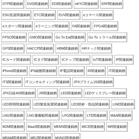
DTP関連銘柄
DVD関連銘柄
EDI関連銘柄
eKYC関連銘柄
ERP関連銘柄
ESG投資関連銘柄
ETC関連銘柄
EUV関連銘柄
eコマース関連銘柄
eスポーツ関連銘柄
eラーニング関連銘柄
FA関連銘柄
FPGA関連銘柄
FPSO関連銘柄
GMO関連銘柄
Go To Eat関連銘柄
Go To トラベル関連銘柄
GPS関連銘柄
HACCP関連銘柄
HBM関連銘柄
HRテック関連銘柄
ICカード関連銘柄
ICタグ関連銘柄
ICチップ関連銘柄
IoT関連銘柄
IP関連銘柄
iPhone関連銘柄
iPS細胞関連銘柄
IP電話関連銘柄
IR関連銘柄
IT関連銘柄
ITS関連銘柄
ITコンサルティング関連銘柄
JPXプライム150関連銘柄
JPX日経400関連銘柄
JR関連銘柄
LED関連銘柄
LEDディスプレー関連銘柄
LED照明関連銘柄
LED製造装置関連銘柄
LED部材・部品関連銘柄
LINE関連銘柄
LNG関連銘柄
LNG運搬船関連銘柄
LPG関連銘柄
LTE関連銘柄
M&A関連銘柄
M2M関連銘柄
MaaS関連銘柄
MEMS関連銘柄
MICE関連銘柄
MR関連銘柄
MRAM関連銘柄
MRJ関連銘柄
MVNO関連銘柄