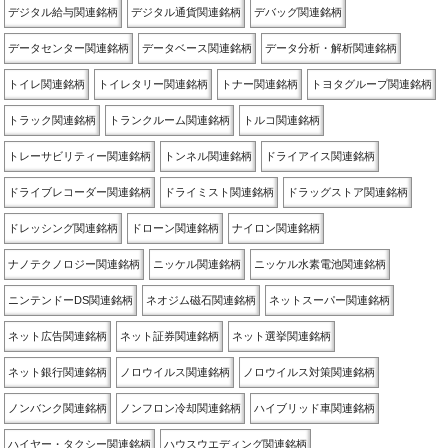
デジタル給与関連銘柄
デジタル通貨関連銘柄
デバッグ関連銘柄
データセンター関連銘柄
データベース関連銘柄
データ分析・解析関連銘柄
トイレ関連銘柄
トイレタリー関連銘柄
トナー関連銘柄
トヨタグループ関連銘柄
トラック関連銘柄
トランクルーム関連銘柄
トルコ関連銘柄
トレーサビリティー関連銘柄
トンネル関連銘柄
ドライアイス関連銘柄
ドライブレコーダー関連銘柄
ドライミスト関連銘柄
ドラッグストア関連銘柄
ドレッシング関連銘柄
ドローン関連銘柄
ナイロン関連銘柄
ナノテクノロジー関連銘柄
ニッケル関連銘柄
ニッケル水素電池関連銘柄
ニンテンドーDS関連銘柄
ネオジム磁石関連銘柄
ネットスーパー関連銘柄
ネット広告関連銘柄
ネット証券関連銘柄
ネット選挙関連銘柄
ネット銀行関連銘柄
ノロウイルス関連銘柄
ノロウイルス対策関連銘柄
ノンバンク関連銘柄
ノンフロン冷却関連銘柄
ハイブリッド車関連銘柄
ハイヤー・タクシー関連銘柄
ハウスウエディング関連銘柄