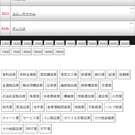
---
---
8113
ユニ・チャーム
---
---
8136
サンリオ
1000
1500
2000
2500
3000
3500
4000
4500
5000
5500
6000
6500
7000
7500
8000
8500
9000
9500
業種別
食料品業
非鉄金属業
電気機器業
電気ガス業
陸運業
銀行業
鉱業
鉄鋼業
金属製品業
輸送用機器業
証券業
繊維製品業
精密機器業
空運業
石油石炭製品業
海運業
水産農林業
機械業
情報通信業
建設業
小売業
卸売業
医薬品業
化学業
倉庫運輸関連業
保険業
不動産業
パルプ紙業
チャート業
サービス業
ゴム製品業
ガラス土石製品業
その他金融業
その他製品業
REIT業
ETF業