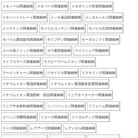
メタノール関連銘柄
メタバース関連銘柄
メタボリック対策関連銘柄
メタンハイドレート関連銘柄
メッキ薬品関連銘柄
メンタルヘルス関連銘柄
メンテナンス関連銘柄
モバイルコンテンツ関連銘柄
モバイル広告関連銘柄
モバイル通信販売関連銘柄
モリブデン関連銘柄
モーダルシフト関連銘柄
ユーロ高メリット関連銘柄
ヨウ素関連銘柄
ライドシェア関連銘柄
ライブコマース関連銘柄
ラグビーワールドカップ関連銘柄
ラーメンチェーン関連銘柄
リサイクル関連銘柄
リスキリング関連銘柄
リチウムイオン電池関連銘柄
リチウムイオン電池製造装置関連銘柄
リチウムイオン電池部材・部品関連銘柄
リニアモーターカー関連銘柄
リニア中央新幹線関連銘柄
リノベーション関連銘柄
リフォーム関連銘柄
リベンジ消費関連銘柄
リユース関連銘柄
リーガルテック関連銘柄
リース関連銘柄
レアアース関連銘柄
レアメタル関連銘柄