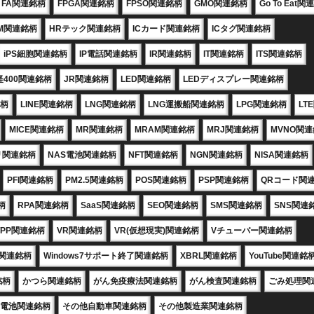
FA関連銘柄
FPGA関連銘柄
FPSO関連銘柄
GMO関連銘柄
Go To Eat
M関連銘柄
HRテック関連銘柄
ICカード関連銘柄
ICタグ関連銘柄
iPS細胞関連銘柄
IP電話関連銘柄
IR関連銘柄
IT関連銘柄
ITS関連銘柄
経400関連銘柄
JR関連銘柄
LED関連銘柄
LEDディスプレー関連銘柄
銘柄
LINE関連銘柄
LNG関連銘柄
LNG運搬船関連銘柄
LPG関連銘柄
LT
MICE関連銘柄
MR関連銘柄
MRAM関連銘柄
MRJ関連銘柄
MVNO関
リ関連銘柄
NAS電池関連銘柄
NFT関連銘柄
NGN関連銘柄
NISA関連銘柄
PFI関連銘柄
PM2.5関連銘柄
POS関連銘柄
PSP関連銘柄
QRコード関
柄
RPA関連銘柄
SaaS関連銘柄
SEO関連銘柄
SMS関連銘柄
SNS関連
TPP関連銘柄
VR関連銘柄
VR(仮想現実)関連銘柄
Vチューバー関連銘柄
X関連銘柄
Windows7サポート終了関連銘柄
XBRL関連銘柄
YouTube関連銘
銘柄
かつら関連銘柄
がん免疫療法関連銘柄
がん検査関連銘柄
ごみ処理関
電池関連銘柄
その他自動車関連銘柄
その他製造業関連銘柄