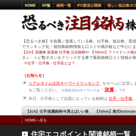
HOME
SP版
銘柄一覧
IPO新規公開株
怪しい低位株ボ
【恐るべき株】今急騰／急落している株、仕手株、低位株、思
でランキング化！個別株銘柄情報も口コミや掲示板など中心に
や
【2ch】急騰株 急落株 仕手株 注目銘柄
【Yahoo】ファイナンス掲示
タン・トピ数ボタンをクリックする事で最新銘柄口コミ情報が
※
仕手・仕手株・仕手筋とは？
［お知らせ］
リアルタイム注目キーワードランキング
をホームに設置しま
決算
をご覧ください。
※現在1位のキーワードは『
』です
本日、仕手株として話題になっている銘柄は
仕手・仕手株
【2ch】仕手/急騰銘柄/今買えばいい株
【Yahoo】株式textrea
HOMEへ戻る
住宅エコポイント関連銘柄一覧