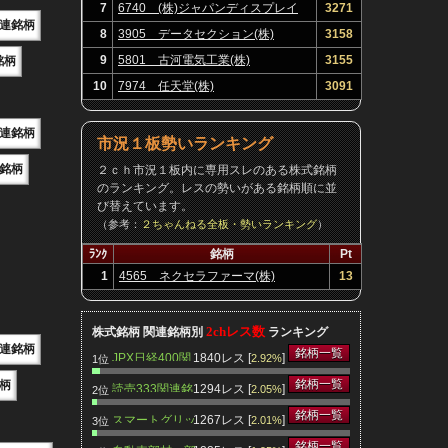
7
6740 (株)ジャパンディスプレイ
3271
連銘柄
8
3905 データセクション(株)
3158
9
5801 古河電気工業(株)
3155
銘柄
10
7974 任天堂(株)
3091
連銘柄
市況１板勢いランキング
銘柄
２ｃｈ市況１板内に専用スレのある株式銘柄
のランキング。レスの勢いがある銘柄順に並
び替えています。
（参考：
２ちゃんねる全板・勢いランキング
）
ﾗﾝｸ
銘柄
Pt
1
4565 ネクセラファーマ(株)
13
2chレス数
株式銘柄 関連銘柄別
ランキング
連銘柄
銘柄一覧
JPX日経400関
1840レス [
]
2.92%
1位
連銘柄
銘柄一覧
柄
読売333関連銘
1294レス [
]
2.05%
2位
柄
銘柄一覧
スマートグリッ
1267レス [
]
2.01%
3位
ド関連銘柄
銘柄一覧