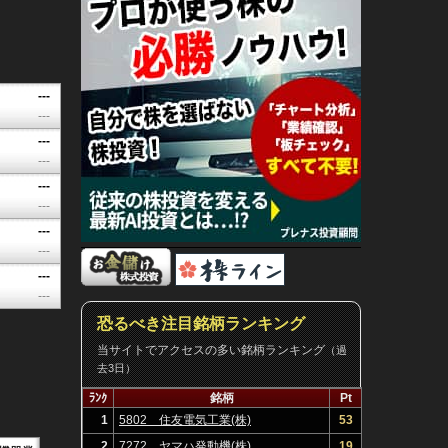
---
---
---
---
---
---
---
---
---
---
恐るべき注目銘柄ランキング
当サイトでアクセスの多い銘柄ランキング
（過
去3日）
ﾗﾝｸ
銘柄
Pt
1
5802 住友電気工業(株)
53
2
7272 ヤマハ発動機(株)
19