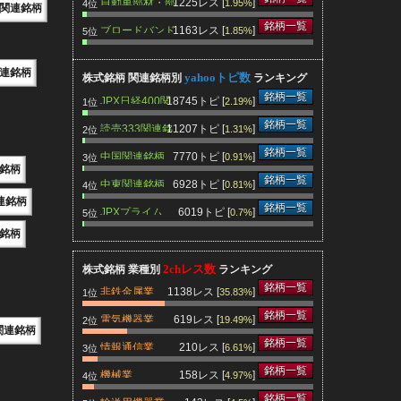
自動車部材・部
1225レス [
]
1.95%
4位
関連銘柄
品関連銘柄
銘柄一覧
ブロードバンド
1163レス [
]
1.85%
5位
関連銘柄
連銘柄
yahooトピ数
株式銘柄 関連銘柄別
ランキング
銘柄一覧
JPX日経400関
18745トピ [
]
2.19%
1位
連銘柄
銘柄一覧
読売333関連銘
11207トピ [
]
1.31%
2位
柄
銘柄一覧
中国関連銘柄
7770トピ [
]
0.91%
3位
連銘柄
銘柄一覧
中東関連銘柄
6928トピ [
]
0.81%
4位
連銘柄
銘柄一覧
JPXプライム
6019トピ [
]
0.7%
5位
150関連銘柄
銘柄
2chレス数
株式銘柄 業種別
ランキング
銘柄一覧
非鉄金属業
1138レス [
]
35.83%
1位
銘柄一覧
電気機器業
619レス [
]
19.49%
2位
関連銘柄
銘柄一覧
情報通信業
210レス [
]
6.61%
3位
銘柄一覧
機械業
158レス [
]
4.97%
4位
銘柄一覧