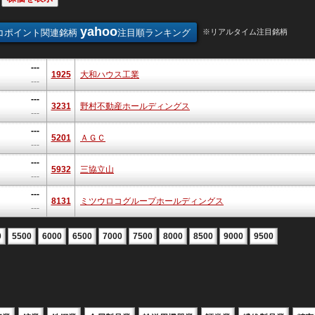
yahoo
コポイント関連銘柄
注目順ランキング
※リアルタイム注目銘柄
---
1925
大和ハウス工業
---
---
3231
野村不動産ホールディングス
---
---
5201
ＡＧＣ
---
---
5932
三協立山
---
---
8131
ミツウロコグループホールディングス
---
0
5500
6000
6500
7000
7500
8000
8500
9000
9500