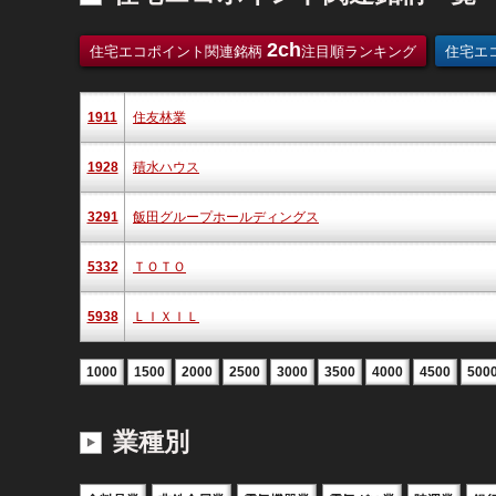
2ch
住宅エコポイント関連銘柄
注目順ランキング
住宅エ
1911
住友林業
1928
積水ハウス
3291
飯田グループホールディングス
5332
ＴＯＴＯ
5938
ＬＩＸＩＬ
1000
1500
2000
2500
3000
3500
4000
4500
500
業種別