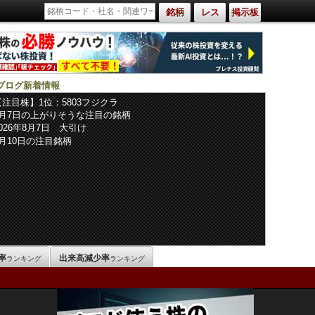
銘柄
レス
掲示板
ブログ新着情報
【注目株】1位：5803フジクラ
8月7日の上がりそうな注目の銘柄
2026年8月7日 大引け
8月10日の注目銘柄
率
出来高減少率
ランキング
ランキング