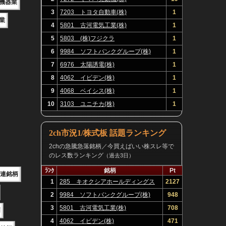
機器業
3
7203 トヨタ自動車(株)
1
業
4
5801 古河電気工業(株)
1
5
5803 (株)フジクラ
1
6
9984 ソフトバンクグループ(株)
1
7
6976 太陽誘電(株)
1
8
4062 イビデン(株)
1
9
4068 ベイシス(株)
1
10
3103 ユニチカ(株)
1
2ch市況1/株式板 話題ランキング
2chの急騰急落銘柄／今買えばいい株スレ等で
のレス数ランキング
（過去3日）
ﾗﾝｸ
銘柄
Pt
関連銘柄
1
285 キオクシアホールディングス
2127
(株)
2
9984 ソフトバンクグループ(株)
948
3
5801 古河電気工業(株)
708
柄
4
4062 イビデン(株)
471