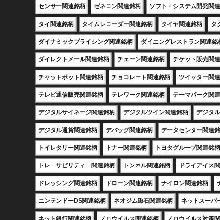
センサー関連銘柄
ゼネコン関連銘柄
ソフト・システム開発関連
タイ関連銘柄
タイムレコーダー関連銘柄
タイヤ関連銘柄
タ
ダイナミックプライシング関連銘柄
ダイニングレストラン関連銘
ダイレクトメール関連銘柄
チェーン関連銘柄
チケット販売関連
チャットボット関連銘柄
チョコレート関連銘柄
ツイッター関連
テレビ通信販売関連銘柄
テレワーク関連銘柄
テーマパーク関連
デジタルサイネージ関連銘柄
デジタルツイン関連銘柄
デジタル
デジタル通貨関連銘柄
デバッグ関連銘柄
データセンター関連銘
トイレタリー関連銘柄
トナー関連銘柄
トヨタグループ関連銘柄
トレーサビリティー関連銘柄
トンネル関連銘柄
ドライアイス関
ドレッシング関連銘柄
ドローン関連銘柄
ナイロン関連銘柄
ニンテンドーDS関連銘柄
ネオジム磁石関連銘柄
ネットスーパ
ネット銀行関連銘柄
ノロウイルス関連銘柄
ノロウイルス対策関