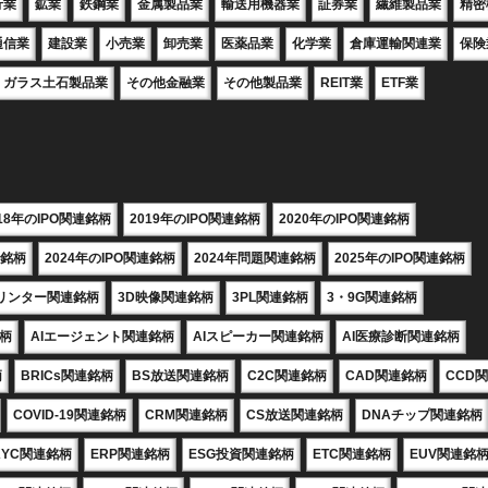
行業
鉱業
鉄鋼業
金属製品業
輸送用機器業
証券業
繊維製品業
精密
通信業
建設業
小売業
卸売業
医薬品業
化学業
倉庫運輸関連業
保険
ガラス土石製品業
その他金融業
その他製品業
REIT業
ETF業
018年のIPO関連銘柄
2019年のIPO関連銘柄
2020年のIPO関連銘柄
連銘柄
2024年のIPO関連銘柄
2024年問題関連銘柄
2025年のIPO関連銘柄
プリンター関連銘柄
3D映像関連銘柄
3PL関連銘柄
3・9G関連銘柄
銘柄
AIエージェント関連銘柄
AIスピーカー関連銘柄
AI医療診断関連銘柄
柄
BRICs関連銘柄
BS放送関連銘柄
C2C関連銘柄
CAD関連銘柄
CCD
COVID-19関連銘柄
CRM関連銘柄
CS放送関連銘柄
DNAチップ関連銘柄
KYC関連銘柄
ERP関連銘柄
ESG投資関連銘柄
ETC関連銘柄
EUV関連銘