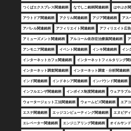
つくばエクスプレス関連銘柄
なでしこ銘柄関連銘柄
はやぶさ関
アウトドア関連銘柄
アクリル関連銘柄
アジア関連銘柄
アス
アパレル関連銘柄
アフィリエイト関連銘柄
アフィリエイト広告
アミューズメント関連銘柄
アルコール依存症治療薬関連銘柄
ア
アンモニア関連銘柄
イベント関連銘柄
インキ関連銘柄
イン
インターネットカフェ関連銘柄
インターネットフィルタリング関
インターネット調査関連銘柄
インターネット調査・分析関連銘柄
インド関連銘柄
インドネシア関連銘柄
インバウンド関連銘柄
インフルエンザ関連銘柄
インボイス制度関連銘柄
ウェアラブル
ウォータージェット工法関連銘柄
ウォームビズ関連銘柄
エアコ
エステ関連銘柄
エッジコンピューティング関連銘柄
エヌビディ
エレベーター関連銘柄
エンジニアリング関連銘柄
オイルサンド