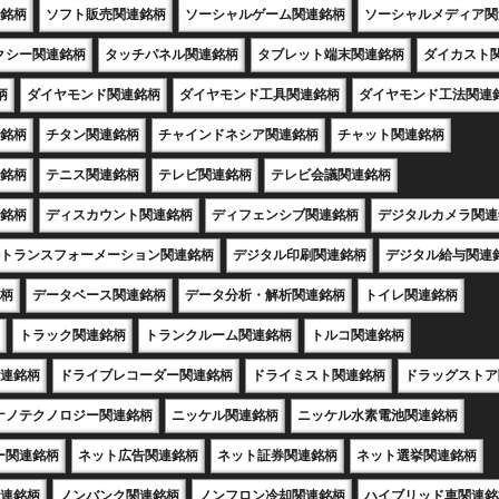
銘柄
ソフト販売関連銘柄
ソーシャルゲーム関連銘柄
ソーシャルメディア関
クシー関連銘柄
タッチパネル関連銘柄
タブレット端末関連銘柄
ダイカスト
柄
ダイヤモンド関連銘柄
ダイヤモンド工具関連銘柄
ダイヤモンド工法関連
銘柄
チタン関連銘柄
チャインドネシア関連銘柄
チャット関連銘柄
銘柄
テニス関連銘柄
テレビ関連銘柄
テレビ会議関連銘柄
銘柄
ディスカウント関連銘柄
ディフェンシブ関連銘柄
デジタルカメラ関連
トランスフォーメーション関連銘柄
デジタル印刷関連銘柄
デジタル給与関連
柄
データベース関連銘柄
データ分析・解析関連銘柄
トイレ関連銘柄
トラック関連銘柄
トランクルーム関連銘柄
トルコ関連銘柄
連銘柄
ドライブレコーダー関連銘柄
ドライミスト関連銘柄
ドラッグストア
ナノテクノロジー関連銘柄
ニッケル関連銘柄
ニッケル水素電池関連銘柄
ー関連銘柄
ネット広告関連銘柄
ネット証券関連銘柄
ネット選挙関連銘柄
連銘柄
ノンバンク関連銘柄
ノンフロン冷却関連銘柄
ハイブリッド車関連銘