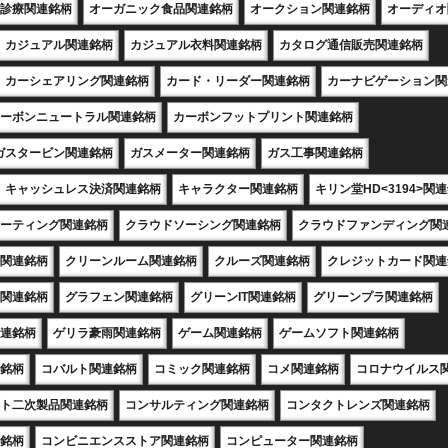
診療関連銘柄
オーガニック食品関連銘柄
オークション関連銘柄
オーディオ
カジュアル関連銘柄
カジュアル衣料関連銘柄
カタログ通信販売関連銘柄
カーシェアリング関連銘柄
カード・リーダー関連銘柄
カーナビゲーション関
ーボンニュートラル関連銘柄
カーボンフットプリント関連銘柄
ガスタービン関連銘柄
ガスメーター関連銘柄
ガス工事関連銘柄
キャッシュレス決済関連銘柄
キャラクター関連銘柄
キリン堂HD<3194>関
ーティング関連銘柄
クラウドソーシング関連銘柄
クラウドファンディング関
関連銘柄
クリーンルーム関連銘柄
クルーズ関連銘柄
クレジットカード関連
関連銘柄
グラフェン関連銘柄
グリーンIT関連銘柄
グリーンプラ関連銘柄
連銘柄
ゲリラ豪雨関連銘柄
ゲーム関連銘柄
ゲームソフト関連銘柄
銘柄
コバルト関連銘柄
コミック関連銘柄
コメ関連銘柄
コロナウイルス
ト二次製品関連銘柄
コンサルティング関連銘柄
コンタクトレンズ関連銘柄
銘柄
コンビニエンスストア関連銘柄
コンピューター関連銘柄