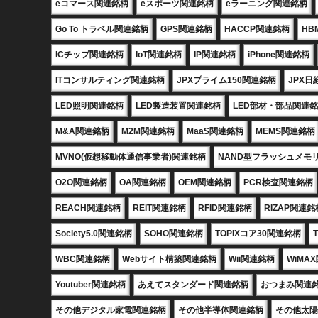
eコマース関連銘柄
eスポーツ関連銘柄
eラーニング関連銘柄
Go To トラベル関連銘柄
GPS関連銘柄
HACCP関連銘柄
HB
ICチップ関連銘柄
IoT関連銘柄
IP関連銘柄
iPhone関連銘柄
ITコンサルティング関連銘柄
JPXプライム150関連銘柄
JPX日
LED照明関連銘柄
LED製造装置関連銘柄
LED部材・部品関連
M&A関連銘柄
M2M関連銘柄
MaaS関連銘柄
MEMS関連銘柄
MVNO(仮想移動体通信事業者)関連銘柄
NAND型フラッシュメモ
O2O関連銘柄
OA関連銘柄
OEM関連銘柄
PCR検査関連銘柄
REACH関連銘柄
REIT関連銘柄
RFID関連銘柄
RIZAP関連銘
Society5.0関連銘柄
SOHO関連銘柄
TOPIXコア30関連銘柄
WBC関連銘柄
Webサイト構築関連銘柄
Wii関連銘柄
WiMA
Youtuber関連銘柄
あえてスタンダード関連銘柄
おつまみ関連
その他デジタル家電関連銘柄
その他半導体関連銘柄
その他太陽