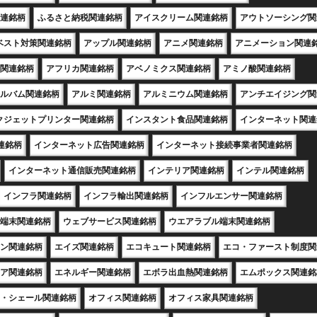
連銘柄
ふるさと納税関連銘柄
アイスクリーム関連銘柄
アウトソーシング関
ベスト対策関連銘柄
アップル関連銘柄
アニメ関連銘柄
アニメーション関連
関連銘柄
アフリカ関連銘柄
アベノミクス関連銘柄
アミノ酸関連銘柄
ルバム関連銘柄
アルミ関連銘柄
アルミニウム関連銘柄
アンチエイジング関
クジェットプリンター関連銘柄
インスタント食品関連銘柄
インターネット関連
連銘柄
インターネット広告関連銘柄
インターネット接続事業者関連銘柄
インターネット通信販売関連銘柄
インテリア関連銘柄
インテル関連銘柄
インフラ関連銘柄
インフラ輸出関連銘柄
インフルエンサー関連銘柄
端末関連銘柄
ウェブサービス関連銘柄
ウエアラブル端末関連銘柄
ン関連銘柄
エイズ関連銘柄
エコキュート関連銘柄
エコ・ファースト制度関
ア関連銘柄
エネルギー関連銘柄
エボラ出血熱関連銘柄
エムポックス関連銘
・シェール関連銘柄
オフィス関連銘柄
オフィス家具関連銘柄