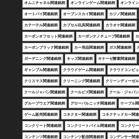
オムニチャネル関連銘柄
オンラインゲーム関連銘柄
オンライン
オートバイ関連銘柄
オープンスカイ関連銘柄
カジノ関連銘柄
カテーテル関連銘柄
カプセル玩具関連銘柄
カラオケ関連銘柄
カーボンオフセット関連銘柄
カーボンナノチューブ関連銘柄
カ
カーボンブラック関連銘柄
カー用品関連銘柄
ガス関連銘柄
ガーデニング関連銘柄
キッズ関連銘柄
キナーゼ酵素関連銘柄
ギャンブル関連銘柄
クラウドゲーム関連銘柄
クラウドコンピュ
クリスマス関連銘柄
クリーニング関連銘柄
クリーンディーゼル
クールジャパン関連銘柄
クールビズ関連銘柄
クール・ジャパン
グループウエア関連銘柄
グローバルニッチ関連銘柄
ケーブル関
ゲーム販売関連銘柄
コネクター関連銘柄
コネクテッドカー関連
コンクリート関連銘柄
コンクリートパイル関連銘柄
コンクリー
コンテンツ関連銘柄
コンテンツ配信関連銘柄
コンデンサー関連