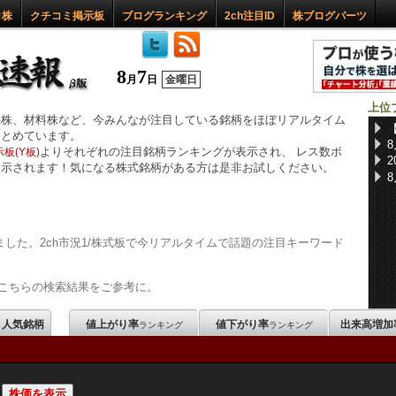
ロ株
クチコミ掲示板
ブログランキング
2ch注目ID
株ブログパーツ
8
7
月
日
金曜日
上位
惑株、材料株など、今みんなが注目している銘柄をほぼリアルタイム
まとめています。
よりそれぞれの注目銘柄ランキングが表示され、 レス数ボ
板(Y板)
表示されます！気になる株式銘柄がある方は是非お試しください。
した。2ch市況1/株式板で今リアルタイムで話題の注目キーワード
こちらの検索結果をご参考に。
m 人気銘柄
値上がり率
値下がり率
出来高増加
ランキング
ランキング