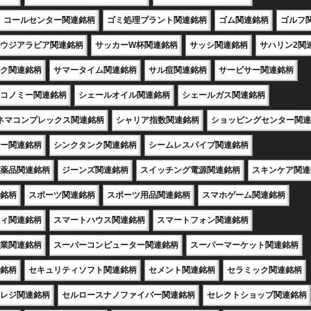
コールセンター関連銘柄
ゴミ処理プラント関連銘柄
ゴム関連銘柄
ゴルフ
ウジアラビア関連銘柄
サッカーW杯関連銘柄
サッシ関連銘柄
サハリン2関
ク関連銘柄
サマータイム関連銘柄
サル痘関連銘柄
サービサー関連銘柄
コノミー関連銘柄
シェールオイル関連銘柄
シェールガス関連銘柄
ネマコンプレックス関連銘柄
シャリア指数関連銘柄
ショッピングセンター関連
ー関連銘柄
シンクタンク関連銘柄
シームレスパイプ関連銘柄
薬品関連銘柄
ジーンズ関連銘柄
スイッチング電源関連銘柄
スキンケア関連
銘柄
スポーツ関連銘柄
スポーツ用品関連銘柄
スマホゲーム関連銘柄
ィ関連銘柄
スマートハウス関連銘柄
スマートフォン関連銘柄
業関連銘柄
スーパーコンピューター関連銘柄
スーパーマーケット関連銘柄
銘柄
セキュリティソフト関連銘柄
セメント関連銘柄
セラミック関連銘柄
レジ関連銘柄
セルロースナノファイバー関連銘柄
セレクトショップ関連銘柄