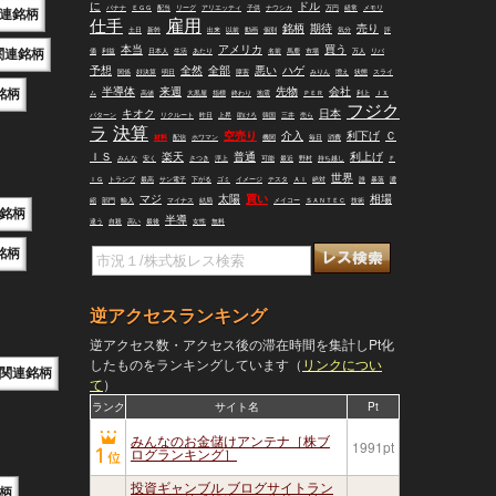
に
ドル
バナナ
ＥＧＧ
配当
リーグ
アリエッティ
子供
ナウシカ
万円
経常
メモリ
連銘柄
仕手
雇用
銘柄
期待
売り
土日
新幹
出来
以前
動画
個別
気分
評
本当
アメリカ
買う
関連銘柄
価
利益
日本人
生活
あたり
名前
馬鹿
市場
万人
リバ
予想
全然
全部
悪い
ハゲ
関係
好決算
明日
障害
みりん
増え
状態
スライ
半導体
来週
先物
会社
銘柄
ム
高値
大黒屋
指標
終わり
地震
ＰＥＲ
利上
ＪＸ
フジク
キオク
日本
パターン
リクルート
昨日
上昇
助けろ
韓国
三井
売ら
ラ
決算
空売り
介入
利下げ
Ｃ
材料
配信
ホワマン
機関
毎日
消費
ＩＳ
楽天
普通
利上げ
みんな
安く
さつき
浮上
可能
最近
野村
持ち越し
Ｆ
世界
ＩＧ
トランプ
最高
サン電子
下がる
ゴミ
イメージ
テスタ
ＡＩ
絶対
誰
暴落
濃
マジ
太陽
買い
相場
縮
部門
輸入
マイナス
結局
メイコー
ＳＡＮＴＥＣ
技術
銘柄
半導
違う
自殺
高い
最後
女性
無料
銘柄
逆アクセスランキング
逆アクセス数・アクセス後の滞在時間を集計しPt化
したものをランキングしています（
リンクについ
関連銘柄
て
）
ランク
サイト名
Pt
みんなのお金儲けアンテナ［株ブ
1991pt
ログランキング］
投資ギャンブル ブログサイトラン
柄