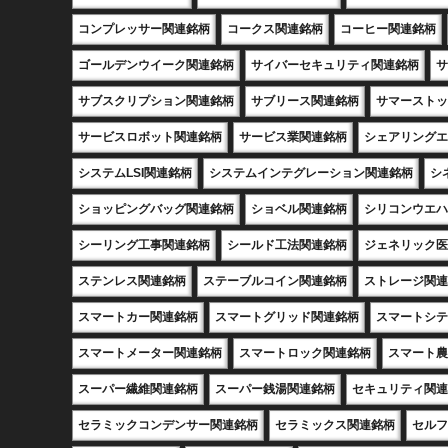
コンプレッサー関連銘柄
コークス関連銘柄
コーヒー関連銘柄
ゴールデンウイーク関連銘柄
サイバーセキュリティ関連銘柄
サ
サブスクリプション関連銘柄
サブリース関連銘柄
サマーストッ
サービスロボット関連銘柄
サービス業関連銘柄
シェアリングエ
システムLSI関連銘柄
システムインテグレーション関連銘柄
シ
ショッピングバッグ関連銘柄
ショベル関連銘柄
シリコンウエハ
シーリング工事関連銘柄
シールド工法関連銘柄
ジェネリック医
ステンレス関連銘柄
ステーブルコイン関連銘柄
ストレージ関連
スマートカー関連銘柄
スマートグリッド関連銘柄
スマートシテ
スマートメーター関連銘柄
スマートロック関連銘柄
スマート農
スーパー繊維関連銘柄
スーパー銭湯関連銘柄
セキュリティ関連
セラミックコンデンサー関連銘柄
セラミックス関連銘柄
セルフ