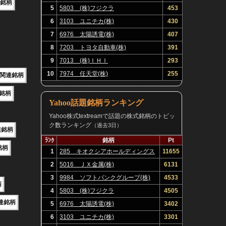
関連銘柄
5
5803 (株)フジクラ
453
6
3103 ユニチカ(株)
430
7
6976 太陽誘電(株)
407
8
7203 トヨタ自動車(株)
391
9
7013 (株)ＩＨＩ
293
10
7974 任天堂(株)
255
E関連銘柄
連銘柄
Yahoo話題銘柄ランキング
Yahoo株式textreamで話題の株式銘柄のトピッ
ク数ランキング
（過去3日）
連銘柄
ﾗﾝｸ
銘柄
Pt
銘柄
1
285 キオクシアホールディングス
11655
(株)
2
5016 ＪＸ金属(株)
6131
3
9984 ソフトバンクグループ(株)
4533
柄
4
5803 (株)フジクラ
4505
連銘柄
5
6976 太陽誘電(株)
3402
6
3103 ユニチカ(株)
3301