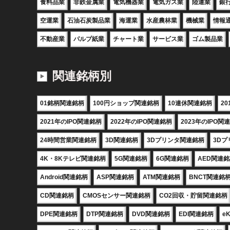
食料品業
非鉄金属業
電気機器業
電気ガス業
陸運業
銀
空運業
石油石炭製品業
海運業
水産農林業
機械業
情報
不動産業
パルプ紙業
チャート業
サービス業
ゴム製品業
関連銘柄別
01銘柄関連銘柄
100円ショップ関連銘柄
10連休関連銘柄
2
2021年のIPO関連銘柄
2022年のIPO関連銘柄
2023年のIPO関
24時間営業関連銘柄
3D関連銘柄
3Dプリンタ関連銘柄
3D
4K・8Kテレビ関連銘柄
5G関連銘柄
6G関連銘柄
AED関連
Android関連銘柄
ASP関連銘柄
ATM関連銘柄
BNCT関連銘
CD関連銘柄
CMOSセンサー関連銘柄
CO2回収・貯留関連銘柄
DPE関連銘柄
DTP関連銘柄
DVD関連銘柄
EDI関連銘柄
e