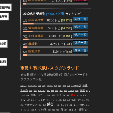
輸送用機器業
143レス [
]
4.5%
5位
関連銘柄
yahooトピ数
株式銘柄 業種別
ランキング
連銘柄
銘柄一覧
情報通信業
8256トピ [
]
15.97%
1位
銘柄一覧
電気機器業
7406トピ [
]
14.33%
2位
銘柄一覧
非鉄金属業
4230トピ [
]
8.18%
3位
銘柄一覧
銘柄
機械業
3259トピ [
]
6.3%
4位
銘柄一覧
医薬品業
3104トピ [
]
6%
5位
銘柄
市況１/株式板レス タグクラウド
過去3時間内で市況1/株式板で注目されたワードを
タグクラウド化
シャープ
株価
おかしい
タングステン
完全
新聞
グロース
発表
円高
夜間
三菱
上がる
古河
今回
ガチ
ギャンブル
落ち
利確
理由
赤字
金利
アキレス
中国
金
ゴ
金属
下げ
上げ
買え
Ｐ
ールド
月曜
上方
詐欺
次第
下手
高株
すごい
戦争
ＴＳ
修正
無理
超え
どっち
栄電子
先生
インチキ
急騰
業績
米国
黒字
起き
契約
統計
キオクシア
超絶
意味
同じ
退場
大阪
高市
仕事
必要
爆上げ
来る
いつ
時間
月
投資
お
ダイジェット
日経
余裕
四国
電線
最終
新幹線
果汁