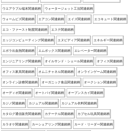
ウエアラブル端末関連銘柄
ウォータージェット工法関連銘柄
ウォームビズ関連銘柄
エアコン関連銘柄
エイズ関連銘柄
エコキュート関連銘柄
エコ・ファースト制度関連銘柄
エステ関連銘柄
エッジコンピューティング関連銘柄
エヌビディア関連銘柄
エネルギー関連銘柄
エボラ出血熱関連銘柄
エムポックス関連銘柄
エレベーター関連銘柄
エンジニアリング関連銘柄
オイルサンド・シェール関連銘柄
オフィス関連銘柄
オフィス家具関連銘柄
オムニチャネル関連銘柄
オンラインゲーム関連銘柄
オンライン診療関連銘柄
オーガニック食品関連銘柄
オークション関連銘柄
オーディオ関連銘柄
オートバイ関連銘柄
オープンスカイ関連銘柄
カジノ関連銘柄
カジュアル関連銘柄
カジュアル衣料関連銘柄
カタログ通信販売関連銘柄
カテーテル関連銘柄
カプセル玩具関連銘柄
カラオケ関連銘柄
カーシェアリング関連銘柄
カード・リーダー関連銘柄