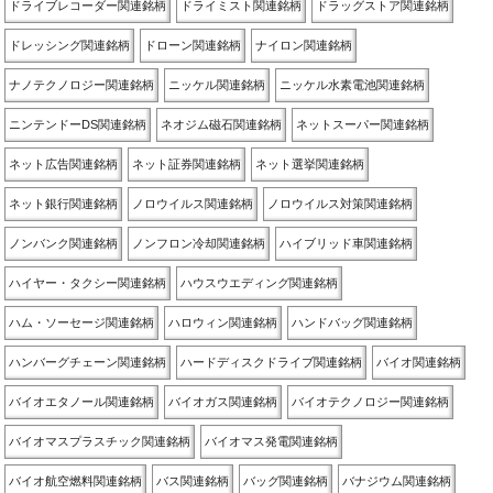
ドライブレコーダー関連銘柄
ドライミスト関連銘柄
ドラッグストア関連銘柄
ドレッシング関連銘柄
ドローン関連銘柄
ナイロン関連銘柄
ナノテクノロジー関連銘柄
ニッケル関連銘柄
ニッケル水素電池関連銘柄
ニンテンドーDS関連銘柄
ネオジム磁石関連銘柄
ネットスーパー関連銘柄
ネット広告関連銘柄
ネット証券関連銘柄
ネット選挙関連銘柄
ネット銀行関連銘柄
ノロウイルス関連銘柄
ノロウイルス対策関連銘柄
ノンバンク関連銘柄
ノンフロン冷却関連銘柄
ハイブリッド車関連銘柄
ハイヤー・タクシー関連銘柄
ハウスウエディング関連銘柄
ハム・ソーセージ関連銘柄
ハロウィン関連銘柄
ハンドバッグ関連銘柄
ハンバーグチェーン関連銘柄
ハードディスクドライブ関連銘柄
バイオ関連銘柄
バイオエタノール関連銘柄
バイオガス関連銘柄
バイオテクノロジー関連銘柄
バイオマスプラスチック関連銘柄
バイオマス発電関連銘柄
バイオ航空燃料関連銘柄
バス関連銘柄
バッグ関連銘柄
バナジウム関連銘柄