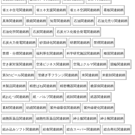
省エネ住宅関連銘柄
省エネ支援関連銘柄
省エネ空調関連銘柄
看板関連銘柄
真珠関連銘柄
眼鏡関連銘柄
知育関連銘柄
石油関連銘柄
石油元売り関連銘柄
石油化学関連銘柄
石炭関連銘柄
石炭ガス化複合発電関連銘柄
石炭火力発電関連銘柄
砂漠緑化関連銘柄
研磨関連銘柄
禁煙関連銘柄
禁煙・分煙関連銘柄
福利厚生関連銘柄
科学研究施設関連銘柄
種苗関連銘柄
空き家対策関連銘柄
空港ビジネス関連銘柄
空飛ぶクルマ関連銘柄
競輪関連銘柄
第3のビール関連銘柄
管継ぎ手フランジ関連銘柄
米関連銘柄
米穀卸関連銘柄
米製品関連銘柄
精密ばね関連銘柄
精密機器関連銘柄
糖尿病関連銘柄
紙おむつ関連銘柄
紙・パルプ関連銘柄
紙卸関連銘柄
紙器関連銘柄
素材関連銘柄
紡績関連銘柄
紫外線吸収関連銘柄
紫外線硬化関連銘柄
細胞医薬品関連銘柄
細胞性医薬品関連銘柄
紳士服関連銘柄
紳士靴関連銘柄
組み込みソフト関連銘柄
給食関連銘柄
総合スーパー関連銘柄
総合商社関連銘柄