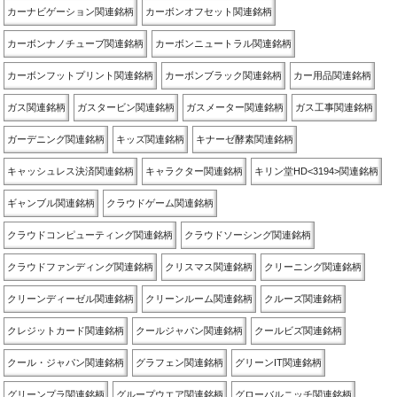
カーナビゲーション関連銘柄
カーボンオフセット関連銘柄
カーボンナノチューブ関連銘柄
カーボンニュートラル関連銘柄
カーボンフットプリント関連銘柄
カーボンブラック関連銘柄
カー用品関連銘柄
ガス関連銘柄
ガスタービン関連銘柄
ガスメーター関連銘柄
ガス工事関連銘柄
ガーデニング関連銘柄
キッズ関連銘柄
キナーゼ酵素関連銘柄
キャッシュレス決済関連銘柄
キャラクター関連銘柄
キリン堂HD<3194>関連銘柄
ギャンブル関連銘柄
クラウドゲーム関連銘柄
クラウドコンピューティング関連銘柄
クラウドソーシング関連銘柄
クラウドファンディング関連銘柄
クリスマス関連銘柄
クリーニング関連銘柄
クリーンディーゼル関連銘柄
クリーンルーム関連銘柄
クルーズ関連銘柄
クレジットカード関連銘柄
クールジャパン関連銘柄
クールビズ関連銘柄
クール・ジャパン関連銘柄
グラフェン関連銘柄
グリーンIT関連銘柄
グリーンプラ関連銘柄
グループウエア関連銘柄
グローバルニッチ関連銘柄