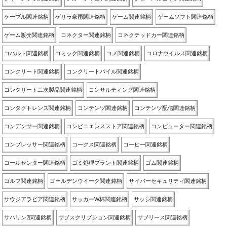
ケーブル関連銘柄
ゲリラ豪雨関連銘柄
ゲーム関連銘柄
ゲームソフト関連銘柄
ゲーム販売関連銘柄
コネクター関連銘柄
コネクテッドカー関連銘柄
コバルト関連銘柄
コミック関連銘柄
コメ関連銘柄
コロナウイルス関連銘柄
コンクリート関連銘柄
コンクリートパイル関連銘柄
コンクリート二次製品関連銘柄
コンサルティング関連銘柄
コンタクトレンズ関連銘柄
コンテンツ関連銘柄
コンテンツ配信関連銘柄
コンデンサー関連銘柄
コンビニエンスストア関連銘柄
コンピューター関連銘柄
コンプレッサー関連銘柄
コークス関連銘柄
コーヒー関連銘柄
コールセンター関連銘柄
ゴミ処理プラント関連銘柄
ゴム関連銘柄
ゴルフ関連銘柄
ゴールデンウイーク関連銘柄
サイバーセキュリティ関連銘柄
サウジアラビア関連銘柄
サッカーW杯関連銘柄
サッシ関連銘柄
サハリン2関連銘柄
サブスクリプション関連銘柄
サブリース関連銘柄