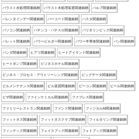
バラスト水処理関連銘柄
バラスト水処理装置関連銘柄
バルブ関連銘柄
バレンタインデー関連銘柄
バーコード関連銘柄
パスタ関連銘柄
パソコン関連銘柄
パチンコ・パチスロ関連銘柄
パリオリンピック関連銘柄
パレット関連銘柄
パワービルダー関連銘柄
パワー半導体関連銘柄
パン関連銘柄
パンダ関連銘柄
ヒアリ関連銘柄
ヒートアイランド関連銘柄
ヒートポンプ関連銘柄
ビジネスホテル関連銘柄
ビジネス・プロセス・アウトソーシング関連銘柄
ビッグデータ関連銘柄
ビルメンテナンス関連銘柄
ビル賃貸関連銘柄
ビーコン関連銘柄
ビール関連銘柄
ピザ関連銘柄
ファインケミカル関連銘柄
ファブレス関連銘柄
ファミリーレストラン関連銘柄
ファンド関連銘柄
フィジカルAI関連銘柄
フィットネス関連銘柄
フィットネスクラブ関連銘柄
フィルタリング関連銘柄
フィンテック関連銘柄
フェイスブック関連銘柄
フォトブック関連銘柄