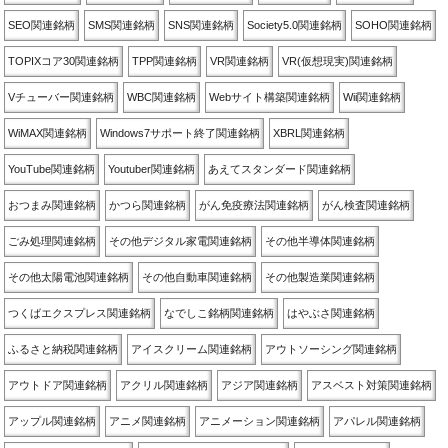
SEO関連銘柄
SMS関連銘柄
SNS関連銘柄
Society5.0関連銘柄
SOHO関連銘柄
TOPIXコア30関連銘柄
TPP関連銘柄
VR関連銘柄
VR(仮想現実)関連銘柄
Vチューバー関連銘柄
WBC関連銘柄
Webサイト構築関連銘柄
Wii関連銘柄
WiMAX関連銘柄
Windows7サポート終了関連銘柄
XBRL関連銘柄
YouTube関連銘柄
Youtuber関連銘柄
あえてスタンダード関連銘柄
おつまみ関連銘柄
かつら関連銘柄
がん免疫療法関連銘柄
がん検査関連銘柄
ごみ処理関連銘柄
その他デジタル家電関連銘柄
その他半導体関連銘柄
その他太陽電池関連銘柄
その他自動車関連銘柄
その他製造業関連銘柄
つくばエクスプレス関連銘柄
なでしこ銘柄関連銘柄
はやぶさ関連銘柄
ふるさと納税関連銘柄
アイスクリーム関連銘柄
アウトソーシング関連銘柄
アウトドア関連銘柄
アクリル関連銘柄
アジア関連銘柄
アスベスト対策関連銘柄
アップル関連銘柄
アニメ関連銘柄
アニメーション関連銘柄
アパレル関連銘柄