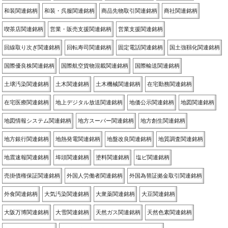
和装関連銘柄
和装・呉服関連銘柄
商品先物取引関連銘柄
商社関連銘柄
喫茶店関連銘柄
営業・販売支援関連銘柄
営業支援関連銘柄
回線取り次ぎ関連銘柄
回転寿司関連銘柄
固定電話関連銘柄
国土強靱化関連銘柄
国際優良株関連銘柄
国際航空貨物混載関連銘柄
国際輸送関連銘柄
土壌汚染関連銘柄
土木関連銘柄
土木機械関連銘柄
在宅勤務関連銘柄
在宅医療関連銘柄
地上デジタル放送関連銘柄
地価公示関連銘柄
地図関連銘柄
地図情報システム関連銘柄
地方スーパー関連銘柄
地方創生関連銘柄
地方銀行関連銘柄
地熱発電関連銘柄
地盤改良関連銘柄
地質調査関連銘柄
地震速報関連銘柄
埠頭関連銘柄
塗料関連銘柄
塩ビ関連銘柄
売掛債権保証関連銘柄
外国人労働者関連銘柄
外国為替証拠金取引関連銘柄
外食関連銘柄
大気汚染関連銘柄
大衆薬関連銘柄
大豆関連銘柄
大阪万博関連銘柄
大雪関連銘柄
天然ガス関連銘柄
天然色素関連銘柄