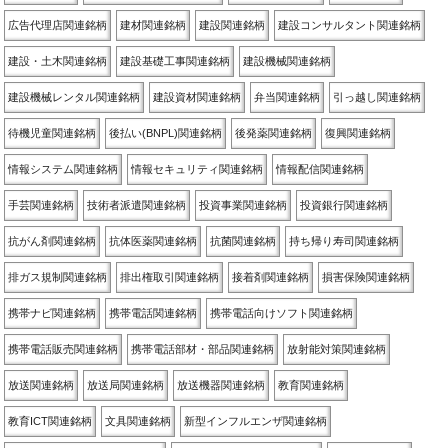
広告代理店関連銘柄
建材関連銘柄
建設関連銘柄
建設コンサルタント関連銘柄
建設・土木関連銘柄
建設基礎工事関連銘柄
建設機械関連銘柄
建設機械レンタル関連銘柄
建設資材関連銘柄
弁当関連銘柄
引っ越し関連銘柄
待機児童関連銘柄
後払い(BNPL)関連銘柄
後発薬関連銘柄
復興関連銘柄
情報システム関連銘柄
情報セキュリティ関連銘柄
情報配信関連銘柄
手芸関連銘柄
技術者派遣関連銘柄
投資事業関連銘柄
投資銀行関連銘柄
抗がん剤関連銘柄
抗体医薬関連銘柄
抗菌関連銘柄
持ち帰り寿司関連銘柄
排ガス規制関連銘柄
排出権取引関連銘柄
接着剤関連銘柄
損害保険関連銘柄
携帯ナビ関連銘柄
携帯電話関連銘柄
携帯電話向けソフト関連銘柄
携帯電話販売関連銘柄
携帯電話部材・部品関連銘柄
放射能対策関連銘柄
放送関連銘柄
放送局関連銘柄
放送機器関連銘柄
教育関連銘柄
教育ICT関連銘柄
文具関連銘柄
新型インフルエンザ関連銘柄