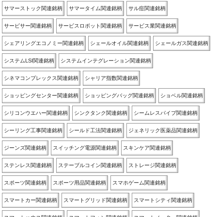
サマーストック関連銘柄
サマータイム関連銘柄
サル痘関連銘柄
サービサー関連銘柄
サービスロボット関連銘柄
サービス業関連銘柄
シェアリングエコノミー関連銘柄
シェールオイル関連銘柄
シェールガス関連銘柄
システムLSI関連銘柄
システムインテグレーション関連銘柄
シネマコンプレックス関連銘柄
シャリア指数関連銘柄
ショッピングセンター関連銘柄
ショッピングバッグ関連銘柄
ショベル関連銘柄
シリコンウエハー関連銘柄
シンクタンク関連銘柄
シームレスパイプ関連銘柄
シーリング工事関連銘柄
シールド工法関連銘柄
ジェネリック医薬品関連銘柄
ジーンズ関連銘柄
スイッチング電源関連銘柄
スキンケア関連銘柄
ステンレス関連銘柄
ステーブルコイン関連銘柄
ストレージ関連銘柄
スポーツ関連銘柄
スポーツ用品関連銘柄
スマホゲーム関連銘柄
スマートカー関連銘柄
スマートグリッド関連銘柄
スマートシティ関連銘柄