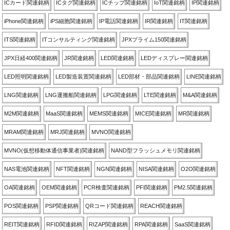
ICカード関連銘柄
ICタグ関連銘柄
ICチップ関連銘柄
IoT関連銘柄
IP関連銘柄
iPhone関連銘柄
iPS細胞関連銘柄
IP電話関連銘柄
IR関連銘柄
IT関連銘柄
ITS関連銘柄
ITコンサルティング関連銘柄
JPXプライム150関連銘柄
JPX日経400関連銘柄
JR関連銘柄
LED関連銘柄
LEDディスプレー関連銘柄
LED照明関連銘柄
LED製造装置関連銘柄
LED部材・部品関連銘柄
LINE関連銘柄
LNG関連銘柄
LNG運搬船関連銘柄
LPG関連銘柄
LTE関連銘柄
M&A関連銘柄
M2M関連銘柄
MaaS関連銘柄
MEMS関連銘柄
MICE関連銘柄
MR関連銘柄
MRAM関連銘柄
MRJ関連銘柄
MVNO関連銘柄
MVNO(仮想移動体通信事業者)関連銘柄
NAND型フラッシュメモリ関連銘柄
NAS電池関連銘柄
NFT関連銘柄
NGN関連銘柄
NISA関連銘柄
O2O関連銘柄
OA関連銘柄
OEM関連銘柄
PCR検査関連銘柄
PFI関連銘柄
PM2.5関連銘柄
POS関連銘柄
PSP関連銘柄
QRコード関連銘柄
REACH関連銘柄
REIT関連銘柄
RFID関連銘柄
RIZAP関連銘柄
RPA関連銘柄
SaaS関連銘柄