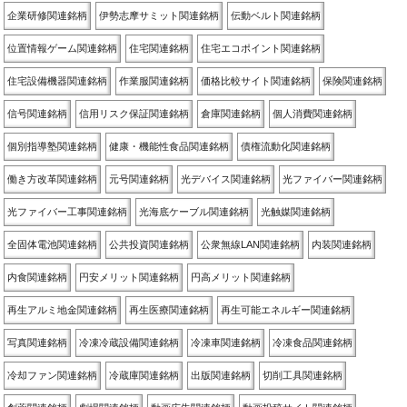
企業研修関連銘柄
伊勢志摩サミット関連銘柄
伝動ベルト関連銘柄
位置情報ゲーム関連銘柄
住宅関連銘柄
住宅エコポイント関連銘柄
住宅設備機器関連銘柄
作業服関連銘柄
価格比較サイト関連銘柄
保険関連銘柄
信号関連銘柄
信用リスク保証関連銘柄
倉庫関連銘柄
個人消費関連銘柄
個別指導塾関連銘柄
健康・機能性食品関連銘柄
債権流動化関連銘柄
働き方改革関連銘柄
元号関連銘柄
光デバイス関連銘柄
光ファイバー関連銘柄
光ファイバー工事関連銘柄
光海底ケーブル関連銘柄
光触媒関連銘柄
全固体電池関連銘柄
公共投資関連銘柄
公衆無線LAN関連銘柄
内装関連銘柄
内食関連銘柄
円安メリット関連銘柄
円高メリット関連銘柄
再生アルミ地金関連銘柄
再生医療関連銘柄
再生可能エネルギー関連銘柄
写真関連銘柄
冷凍冷蔵設備関連銘柄
冷凍車関連銘柄
冷凍食品関連銘柄
冷却ファン関連銘柄
冷蔵庫関連銘柄
出版関連銘柄
切削工具関連銘柄