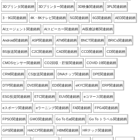
3Dプリンタ関連銘柄
3Dプリンター関連銘柄
3D映像関連銘柄
3PL関連銘柄
3・9G関連銘柄
4K・8Kテレビ関連銘柄
5G関連銘柄
6G関連銘柄
AED関連銘柄
AIエージェント関連銘柄
AIスピーカー関連銘柄
AI医療診断関連銘柄
Android関連銘柄
ASP関連銘柄
ATM関連銘柄
BNCT関連銘柄
BRICs関連銘柄
BS放送関連銘柄
C2C関連銘柄
CAD関連銘柄
CCD関連銘柄
CD関連銘柄
CMOSセンサー関連銘柄
CO2回収・貯留関連銘柄
COVID-19関連銘柄
CRM関連銘柄
CS放送関連銘柄
DNAチップ関連銘柄
DPE関連銘柄
DTP関連銘柄
DVD関連銘柄
EDI関連銘柄
eKYC関連銘柄
ERP関連銘柄
ESG投資関連銘柄
ETC関連銘柄
EUV関連銘柄
eコマース関連銘柄
eスポーツ関連銘柄
eラーニング関連銘柄
FA関連銘柄
FPGA関連銘柄
FPSO関連銘柄
GMO関連銘柄
Go To Eat関連銘柄
Go To トラベル関連銘柄
GPS関連銘柄
HACCP関連銘柄
HBM関連銘柄
HRテック関連銘柄