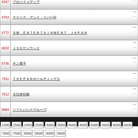
---
4347
ブロードメディア
---
---
4763
クリーク・アンド・リバー社
---
---
4772
ＳＭ ＥＮＴＥＲＴＡＩＮＭＥＮＴ ＪＡＰＡＮ
---
---
6632
ＪＶＣケンウッド
---
---
6736
サン電子
---
---
7911
ＴＯＰＰＡＮホールディングス
---
---
7912
大日本印刷
---
---
9984
ソフトバンクグループ
1000
1500
2000
2500
3000
3500
4000
4500
5000
5500
6000
6500
7000
7500
8000
8500
9000
9500