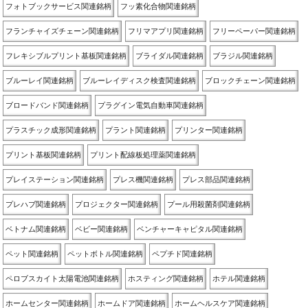
フォトブックサービス関連銘柄
フッ素化合物関連銘柄
フランチャイズチェーン関連銘柄
フリマアプリ関連銘柄
フリーペーパー関連銘柄
フレキシブルプリント基板関連銘柄
ブライダル関連銘柄
ブラジル関連銘柄
ブルーレイ関連銘柄
ブルーレイディスク検査関連銘柄
ブロックチェーン関連銘柄
ブロードバンド関連銘柄
プラグイン電気自動車関連銘柄
プラスチック成形関連銘柄
プラント関連銘柄
プリンター関連銘柄
プリント基板関連銘柄
プリント配線板処理薬関連銘柄
プレイステーション関連銘柄
プレス機関連銘柄
プレス部品関連銘柄
プレハブ関連銘柄
プロジェクター関連銘柄
プール用殺菌剤関連銘柄
ベトナム関連銘柄
ベビー関連銘柄
ベンチャーキャピタル関連銘柄
ペット関連銘柄
ペットボトル関連銘柄
ペプチド関連銘柄
ペロブスカイト太陽電池関連銘柄
ホスティング関連銘柄
ホテル関連銘柄
ホームセンター関連銘柄
ホームドア関連銘柄
ホームヘルスケア関連銘柄