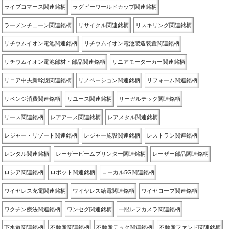
ライブコマース関連銘柄
ラグビーワールドカップ関連銘柄
ラーメンチェーン関連銘柄
リサイクル関連銘柄
リスキリング関連銘柄
リチウムイオン電池関連銘柄
リチウムイオン電池製造装置関連銘柄
リチウムイオン電池部材・部品関連銘柄
リニアモーターカー関連銘柄
リニア中央新幹線関連銘柄
リノベーション関連銘柄
リフォーム関連銘柄
リベンジ消費関連銘柄
リユース関連銘柄
リーガルテック関連銘柄
リース関連銘柄
レアアース関連銘柄
レアメタル関連銘柄
レジャー・リゾート関連銘柄
レジャー施設関連銘柄
レストラン関連銘柄
レンタル関連銘柄
レーザービームプリンター関連銘柄
レーザー部品関連銘柄
ロシア関連銘柄
ロボット関連銘柄
ローカル5G関連銘柄
ワイヤレス充電関連銘柄
ワイヤレス給電関連銘柄
ワイヤロープ関連銘柄
ワクチン療法関連銘柄
ワンセグ関連銘柄
一眼レフカメラ関連銘柄
下水道関連銘柄
不動産関連銘柄
不動産テック関連銘柄
不動産ファンド関連銘柄