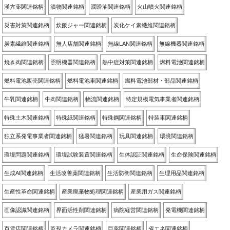
漢方薬関連銘柄
漬物関連銘柄
潤滑油関連銘柄
火山噴火関連銘柄
災害対策関連銘柄
炊飯ジャー関連銘柄
炭化ケイ素繊維関連銘柄
炭素繊維関連銘柄
無人店舗関連銘柄
無線LAN関連銘柄
無線機器関連銘柄
焼き肉関連銘柄
照明機器関連銘柄
熱中症対策関連銘柄
燃料電池関連銘柄
燃料電池販売関連銘柄
燃料電池車関連銘柄
燃料電池部材・部品関連銘柄
牛乳関連銘柄
牛肉関連銘柄
物流関連銘柄
特定規模電気事業者関連銘柄
特殊土木関連銘柄
特殊紙関連銘柄
特殊鋼関連銘柄
特装車関連銘柄
独立系発電事業者関連銘柄
猛暑関連銘柄
玩具関連銘柄
環境関連銘柄
環境問題関連銘柄
環境試験装置関連銘柄
生体認証関連銘柄
生命保険関連銘柄
生成AI関連銘柄
生活改善薬関連銘柄
生活防衛関連銘柄
生理用品関連銘柄
生産性革命関連銘柄
産業廃棄物処理関連銘柄
産業用ガス関連銘柄
画像認識関連銘柄
界面活性剤関連銘柄
病院経営関連銘柄
発電機関連銘柄
百貨店関連銘柄
監視カメラ関連銘柄
目薬関連銘柄
省エネ関連銘柄