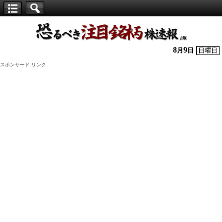
【仕
手
株】
8
9
月
日
日曜日
恐
スポンサード リンク
る
べ
き
注
目
銘
柄
株
速
報