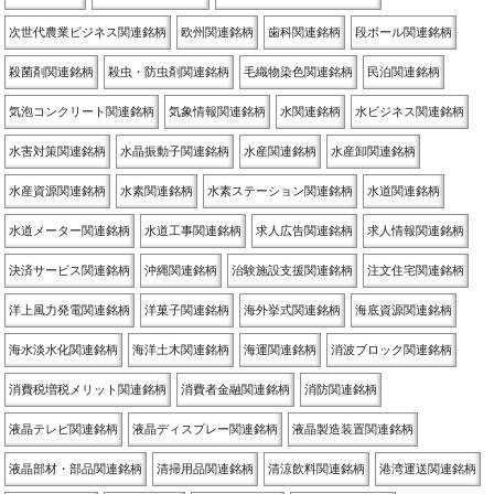
次世代農業ビジネス関連銘柄
欧州関連銘柄
歯科関連銘柄
段ボール関連銘柄
殺菌剤関連銘柄
殺虫・防虫剤関連銘柄
毛織物染色関連銘柄
民泊関連銘柄
気泡コンクリート関連銘柄
気象情報関連銘柄
水関連銘柄
水ビジネス関連銘柄
水害対策関連銘柄
水晶振動子関連銘柄
水産関連銘柄
水産卸関連銘柄
水産資源関連銘柄
水素関連銘柄
水素ステーション関連銘柄
水道関連銘柄
水道メーター関連銘柄
水道工事関連銘柄
求人広告関連銘柄
求人情報関連銘柄
決済サービス関連銘柄
沖縄関連銘柄
治験施設支援関連銘柄
注文住宅関連銘柄
洋上風力発電関連銘柄
洋菓子関連銘柄
海外挙式関連銘柄
海底資源関連銘柄
海水淡水化関連銘柄
海洋土木関連銘柄
海運関連銘柄
消波ブロック関連銘柄
消費税増税メリット関連銘柄
消費者金融関連銘柄
消防関連銘柄
液晶テレビ関連銘柄
液晶ディスプレー関連銘柄
液晶製造装置関連銘柄
液晶部材・部品関連銘柄
清掃用品関連銘柄
清涼飲料関連銘柄
港湾運送関連銘柄