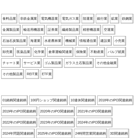
業種別
食料品業
非鉄金属業
電気機器業
電気ガス業
陸運業
銀行業
鉱業
鉄鋼業
金属製品業
輸送用機器業
証券業
繊維製品業
精密機器業
空運業
石油石炭製品業
海運業
水産農林業
機械業
情報通信業
建設業
小売業
卸売業
医薬品業
化学業
倉庫運輸関連業
保険業
不動産業
パルプ紙業
チャート業
サービス業
ゴム製品業
ガラス土石製品業
その他金融業
その他製品業
REIT業
ETF業
関連銘柄別
01銘柄関連銘柄
100円ショップ関連銘柄
10連休関連銘柄
2018年のIPO関連銘柄
2019年のIPO関連銘柄
2020年のIPO関連銘柄
2021年のIPO関連銘柄
2022年のIPO関連銘柄
2023年のIPO関連銘柄
2024年のIPO関連銘柄
2024年問題関連銘柄
2025年のIPO関連銘柄
24時間営業関連銘柄
3D関連銘柄