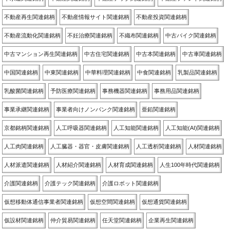
不動産再生関連銘柄
不動産情報サイト関連銘柄
不動産投資関連銘柄
不動産流動化関連銘柄
不妊治療関連銘柄
不織布関連銘柄
中古バイク関連銘柄
中古マンション再生関連銘柄
中古住宅関連銘柄
中古本関連銘柄
中古車関連銘柄
中国関連銘柄
中東関連銘柄
中華料理関連銘柄
中食関連銘柄
乳製品関連銘柄
乳酸菌関連銘柄
予防医療関連銘柄
事務機器関連銘柄
事務用品関連銘柄
事業承継関連銘柄
事業者向けノンバンク関連銘柄
亜鉛関連銘柄
京都銘柄関連銘柄
人工呼吸器関連銘柄
人工知能関連銘柄
人工知能(AI)関連銘柄
人工肉関連銘柄
人工臓器・器官・皮膚関連銘柄
人工透析関連銘柄
人材関連銘柄
人材派遣関連銘柄
人材紹介関連銘柄
人材育成関連銘柄
人生100年時代関連銘柄
介護関連銘柄
介護テック関連銘柄
介護ロボット関連銘柄
仮想移動体通信事業者関連銘柄
仮想空間関連銘柄
仮想通貨関連銘柄
仮設材関連銘柄
仲介貿易関連銘柄
任天堂関連銘柄
企業再生関連銘柄