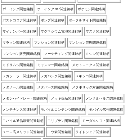
ボーイング関連銘柄
ボーイング787関連銘柄
ポケモン関連銘柄
ポストコロナ関連銘柄
ポンプ関連銘柄
ポータルサイト関連銘柄
マイナンバー関連銘柄
マグネシウム電池関連銘柄
マスク関連銘柄
マラソン関連銘柄
マンション関連銘柄
マンション管理関連銘柄
マンション販売関連銘柄
マーケティング関連銘柄
ミシン関連銘柄
ミドリムシ関連銘柄
ミャンマー関連銘柄
メカトロニクス関連銘柄
メガソーラー関連銘柄
メガバンク関連銘柄
メキシコ関連銘柄
メタノール関連銘柄
メタバース関連銘柄
メタボリック対策関連銘柄
メタンハイドレート関連銘柄
メッキ薬品関連銘柄
メンタルヘルス関連銘柄
メンテナンス関連銘柄
モバイルコンテンツ関連銘柄
モバイル広告関連銘柄
モバイル通信販売関連銘柄
モリブデン関連銘柄
モーダルシフト関連銘柄
ユーロ高メリット関連銘柄
ヨウ素関連銘柄
ライドシェア関連銘柄