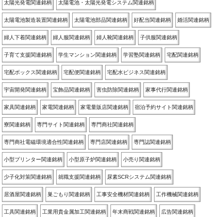
太陽光発電関連銘柄
太陽電池・太陽光発電システム関連銘柄
太陽電池製造装置関連銘柄
太陽電池部品関連銘柄
好配当関連銘柄
婚活関連銘柄
婦人下着関連銘柄
婦人服関連銘柄
婦人靴関連銘柄
子供服関連銘柄
子育て支援関連銘柄
学生マンション関連銘柄
学習塾関連銘柄
宅配関連銘柄
宅配ボックス関連銘柄
宅配便関連銘柄
宅配水ビジネス関連銘柄
宇宙開発関連銘柄
宝飾品関連銘柄
害虫防除関連銘柄
家事代行関連銘柄
家具関連銘柄
家電関連銘柄
家電量販店関連銘柄
宿泊予約サイト関連銘柄
寮関連銘柄
専門サイト関連銘柄
専門商社関連銘柄
専門商社電磁環境適合性関連銘柄
専門店関連銘柄
専門誌関連銘柄
小型プリンター関連銘柄
小型原子炉関連銘柄
小売り関連銘柄
少子化対策関連銘柄
就職支援関連銘柄
尿素SCRシステム関連銘柄
居酒屋関連銘柄
巣ごもり関連銘柄
工事安全機材関連銘柄
工作機械関連銘柄
工具関連銘柄
工業用貴金属加工関連銘柄
年末商戦関連銘柄
広告関連銘柄