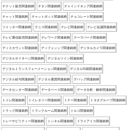
チケット販売関連銘柄
チタン関連銘柄
チャインドネシア関連銘柄
チャット関連銘柄
チャットボット関連銘柄
チョコレート関連銘柄
ツイッター関連銘柄
テニス関連銘柄
テレビ関連銘柄
テレビ会議関連銘柄
テレビ通信販売関連銘柄
テレワーク関連銘柄
テーマパーク関連銘柄
ディスカウント関連銘柄
ディフェンシブ関連銘柄
デジタルカメラ関連銘柄
デジタルサイネージ関連銘柄
デジタルツイン関連銘柄
デジタルトランスフォーメーション関連銘柄
デジタル印刷関連銘柄
デジタル給与関連銘柄
デジタル通貨関連銘柄
デバッグ関連銘柄
データセンター関連銘柄
データベース関連銘柄
データ分析・解析関連銘柄
トイレ関連銘柄
トイレタリー関連銘柄
トナー関連銘柄
トヨタグループ関連銘柄
トラック関連銘柄
トランクルーム関連銘柄
トルコ関連銘柄
トレーサビリティー関連銘柄
トンネル関連銘柄
ドライアイス関連銘柄