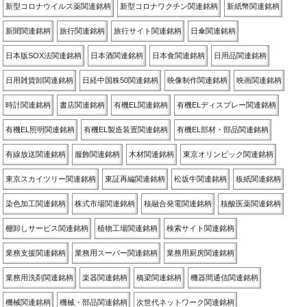
新型コロナウイルス薬関連銘柄
新型コロナワクチン関連銘柄
新紙幣関連銘柄
新聞関連銘柄
旅行関連銘柄
旅行サイト関連銘柄
日傘関連銘柄
日本版SOX法関連銘柄
日本酒関連銘柄
日本食関連銘柄
日用品関連銘柄
日用雑貨卸関連銘柄
日経中国株50関連銘柄
映像制作関連銘柄
映画関連銘柄
時計関連銘柄
書店関連銘柄
有機EL関連銘柄
有機ELディスプレー関連銘柄
有機EL照明関連銘柄
有機EL製造装置関連銘柄
有機EL部材・部品関連銘柄
有線放送関連銘柄
服飾関連銘柄
木材関連銘柄
東京オリンピック関連銘柄
東京スカイツリー関連銘柄
東証再編関連銘柄
松坂牛関連銘柄
板紙関連銘柄
染色加工関連銘柄
株式市場関連銘柄
核融合発電関連銘柄
核酸医薬関連銘柄
棚卸しサービス関連銘柄
植物工場関連銘柄
検索サイト関連銘柄
業務支援関連銘柄
業務用スーパー関連銘柄
業務用厨房関連銘柄
業務用洗剤関連銘柄
楽器関連銘柄
橋梁関連銘柄
機器間通信関連銘柄
機械関連銘柄
機械・部品関連銘柄
次世代ネットワーク関連銘柄