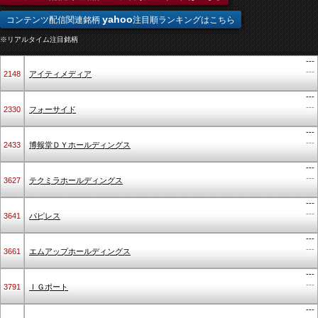
yahoo
コンテンツ配信関連銘柄
注目順ランキングはこちら
※リアルタイム注目銘柄
---
---
2148
アイティメディア
---
---
2330
フォーサイド
---
---
2433
博報堂ＤＹホールディングス
---
---
3627
テクミラホールディングス
---
---
3641
パピレス
---
---
3661
エムアップホールディングス
---
---
3791
ＩＧポート
---