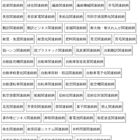
総菜関連銘柄
緑化関連銘柄
繊維関連銘柄
繊維機械関連銘柄
羊毛関連銘柄
美容関連銘柄
美容家電関連銘柄
美術品関連銘柄
羽田空港国際化関連銘柄
翻訳関連銘柄
翻訳ビジネス関連銘柄
老舗関連銘柄
耐火物・耐火れんが関連銘柄
耐震・免震関連銘柄
耐震化関連銘柄
肥料関連銘柄
育児関連銘柄
育毛関連銘柄
脱ハンコ関連銘柄
脱プラスチック関連銘柄
脱炭素関連銘柄
自動翻訳関連銘柄
自動販売機関連銘柄
自動車関連銘柄
自動車製造装置関連銘柄
自動車軽量化関連銘柄
自動車部材・部品関連銘柄
自動車電子化関連銘柄
自動運転車関連銘柄
自転車関連銘柄
航空関連銘柄
航空機関連銘柄
航空測量関連銘柄
船舶関連銘柄
花粉症関連銘柄
花粉症対策関連銘柄
花見関連銘柄
芳香剤関連銘柄
茶関連銘柄
菓子関連銘柄
萌え関連銘柄
著作権ビジネス関連銘柄
葬祭関連銘柄
蓄電池関連銘柄
衛星放送関連銘柄
衛生関連銘柄
衝突回避システム関連銘柄
衣料問屋関連銘柄