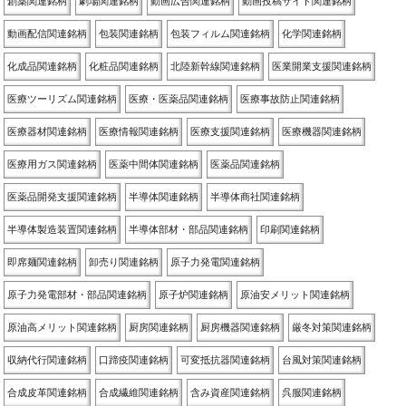
創薬関連銘柄
劇場関連銘柄
動画広告関連銘柄
動画投稿サイト関連銘柄
動画配信関連銘柄
包装関連銘柄
包装フィルム関連銘柄
化学関連銘柄
化成品関連銘柄
化粧品関連銘柄
北陸新幹線関連銘柄
医業開業支援関連銘柄
医療ツーリズム関連銘柄
医療・医薬品関連銘柄
医療事故防止関連銘柄
医療器材関連銘柄
医療情報関連銘柄
医療支援関連銘柄
医療機器関連銘柄
医療用ガス関連銘柄
医薬中間体関連銘柄
医薬品関連銘柄
医薬品開発支援関連銘柄
半導体関連銘柄
半導体商社関連銘柄
半導体製造装置関連銘柄
半導体部材・部品関連銘柄
印刷関連銘柄
即席麺関連銘柄
卸売り関連銘柄
原子力発電関連銘柄
原子力発電部材・部品関連銘柄
原子炉関連銘柄
原油安メリット関連銘柄
原油高メリット関連銘柄
厨房関連銘柄
厨房機器関連銘柄
厳冬対策関連銘柄
収納代行関連銘柄
口蹄疫関連銘柄
可変抵抗器関連銘柄
台風対策関連銘柄
合成皮革関連銘柄
合成繊維関連銘柄
含み資産関連銘柄
呉服関連銘柄