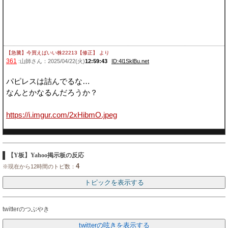
【急騰】今買えばいい株22213【修正】
より
361
:山師さん：2025/04/22(火)
12:59:43
ID:4l1SklBu.net
パピレスは詰んでるな…
なんとかなるんだろうか？
https://i.imgur.com/2xHibmO.jpeg
【Y板】Yahoo掲示板の反応
4
※現在から12時間のトピ数：
twitterのつぶやき