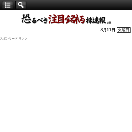
【仕
手
株】
8
11
月
日
火曜日
恐
スポンサード リンク
る
べ
き
注
目
銘
柄
株
速
報