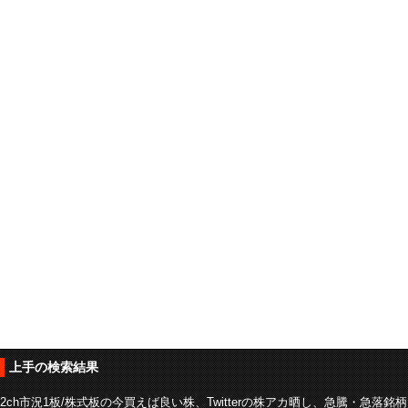
上手の検索結果
2ch市況1板/株式板の今買えば良い株、Twitterの株アカ晒し、急騰・急落銘柄