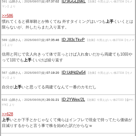
ID:9GGLp9kL
591 :山師さん：2026/08/07(金)
07:37:02
【急騰】今買えばいい株27334【モメ
マン】より
>>586
慣れてくると裸単騎とか怖くてね 外すタイミングはいつも
上手
くいくとは
限らないが、外したらまた入り直す。
ID:J83cTkvP
589 :山師さん：2026/08/07(金)
07:35:46
【急騰】今買えばいい株27334【モメマ
ン】より
信用と同じで玄人向きって体で言っとけば入れ食いだから両建ても10回や
って1回でも
上手
くいけば繰り返す
ID:UdHd2w54
567 :山師さん：2026/08/07(金)
07:19:20
【急騰】今買えばいい株27334【モメ
マン】より
自分が
上手
いと思ってる両建てなんて一番のカモだし
ID:2YWex/2L
633 :山師さん：2026/08/06(木)
20:31:21
【急騰】今買えばいい株27333【🤖ﾅﾔﾐ
ｷｸﾖ】より
>>628
上手
いとか下手とかじゃなくて俺らはインフレで現金で持ってたら価値が
目減りするからと言う事で株を始めた訳だからなｗ