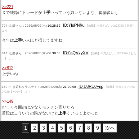
>>221
Ｘで純粋にトレードが
上手
いっていう奴いないよな、偽物多いし
ID:YlsPNf/u
794 :山師さん：2026/08/06(木)
10:28:35
【急騰】今買えばいい株27328【急落】
より
今年は
上手
い人ほど損してますね
ID:0aQVxyXV
814 :山師さん：2026/08/06(木)
06:38:58
【急騰】今買えばいい株27326【どわ
ー】 より
>>812
上手
いね
ID:U8RU0Fnp
159 :生き返れキラスラ！：2026/08/05(水)
21:20:00
【急騰】今買えばいい株
27326【どわー】 より
>>149
むしろ今回のはかなりモメチン寄りだろ
普段はこういうの跨がないけど
上手
くいってよかった
1
2
3
4
5
6
7
8
9
次へ