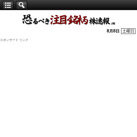
【仕
手
株】
8
8
月
日
土曜日
恐
スポンサード リンク
る
べ
き
注
目
銘
柄
株
速
報