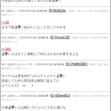
今資金少なめから儲けてる人が1番
上手
い
ID:NG0k2ilc
90 :山師さん：2026/08/07(金)
23:02:29
【急騰】今買えばいい株27340【雇用統計
通過】より
>>30
まるで株
上手
い奴みたいなこと言ってやがる
ID:YkmuCi2E
318 :山師さん：2026/08/07(金)
18:48:19
【急騰】今買えばいい株27339【決算
勝負連戦】 より
>>305
上手
い人はすぐに連動して何が上がるのか察するよな
ID:i7NdWZdE0
962 :山師さん＠トレード中 ：2026/08/07(金)
18:18:18
【速報】急騰・急落
銘柄報告スレ19405 より
サトテルは変化球打つのメチャクチャ
上手
い
低迷してた時も変化球は確実に捉えてた
よーとんだ(´・ω・｀)
ID:nIDwmBLh
847 :山師さん：2026/08/07(金)
16:54:48
【急騰】今買えばいい株27338【女子ﾄ
ｲﾚに潜入】 より
今週
上手
い人は種1／3ぐらいにできた週だな