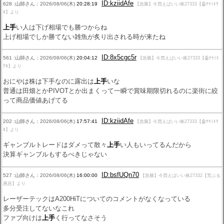
ID:kziidAfe
628 :山師さん：2026/08/06(木)
20:28:19
【急騰】今買えばいい株27333【🤖ﾅﾔﾐｷｸ
ﾖ】より
上手
い人は下げ相場でも勝つからね
上げ相場でしか勝てない雑魚が炙り出される時が来たね
ID:8x5cgc5r
561 :山師さん：2026/08/06(木)
20:04:12
【急騰】今買えばいい株27333【🤖ﾅﾔﾐｷ
ｸﾖ】より
おにやは株は下手なのに露出は
上手
いな
普通は田畑とかPIVOTとか出まくって一瞬で賞味期限切れるのに楽街に絞
って商品価値あげてる
ID:kziidAfe
202 :山師さん：2026/08/06(木)
17:57:41
【急騰】今買えばいい株27333【🤖ﾅﾔﾐｷｸ
ﾖ】より
ギャンブルトレードはダメって散々
上手
い人もいってるんだから
決算ギャンブルもするべきじゃない
ID:bsfUQn70
527 :山師さん：2026/08/06(木)
16:00:00
【急騰】今買えばいい株27332【荒ぶる
愚息】より
レーザーテックはA200HiTについてのコメントがなくなっている
多分受注してないなこれ
ファブ向けは
上手
く行ってなさそう