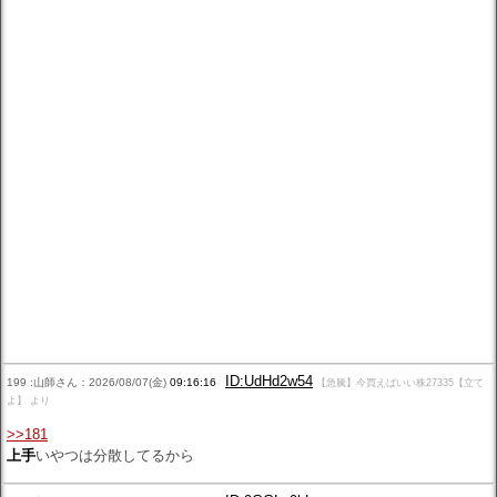
ID:UdHd2w54
199 :山師さん：2026/08/07(金)
09:16:16
【急騰】今買えばいい株27335【立て
よ】 より
>>181
上手
いやつは分散してるから