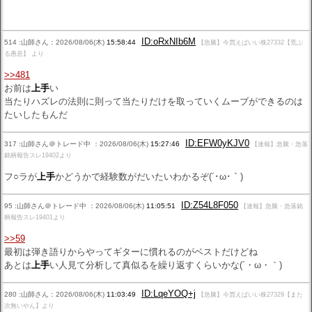
ID:oRxNIb6M
514 :山師さん：2026/08/06(木)
15:58:44
【急騰】今買えばいい株27332【荒ぶ
る愚息】 より
>>481
お前は
上手
い
当たりハズレの法則に則って当たりだけを取っていくムーブができるのは
たいしたもんだ
ID:EFW0yKJV0
317 :山師さん＠トレード中 ：2026/08/06(木)
15:27:46
【速報】急騰・急落
銘柄報告スレ19402より
フ○ラが
上手
かどうかで経験数がだいたいわかるぞ(´･ω･｀)
ID:Z54L8F050
95 :山師さん＠トレード中 ：2026/08/06(木)
11:05:51
【速報】急騰・急落銘
柄報告スレ19401より
>>59
最初は弾き語りからやってギターに慣れるのがベストだけどね
あとは
上手
い人見て分析して真似るを繰り返すくらいかな(´・ω・｀)
ID:LqeYOQ+j
280 :山師さん：2026/08/06(木)
11:03:49
【急騰】今買えばいい株27329【また
次無いやん】より