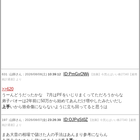
ID:PmGxOWij
631 :山師さん：2026/08/08(土)
10:39:12
【急騰】今買えばいい株27340【雇用
統計通過】より
>>620
うーんどうだったかな 7月はPFをいじりまくってただろうからな
弟子バオーは2年前に50万から始めてあんだけ増やしたみたいだし
上手
いから致命傷にならないように立ち回ってると思うは
ID:OJPgSt0Z
197 :山師さん：2026/08/07(金)
23:26:39
【急騰】今買えばいい株27340【雇用
統計通過】より
まあ大昔の相場で儲けた人の手法はあんまり参考にならん