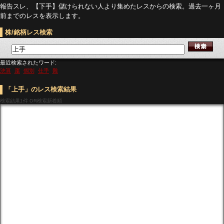
報告スレ、【下手】儲けられない人より集めたレスからの検索。過去一ヶ月
前までのレスを表示します。
株/銘柄レス検索
最近検索されたワード:
決算
運
個別
仕手
難
「上手」のレス検索結果
検索結果
1件 OR検索新着順