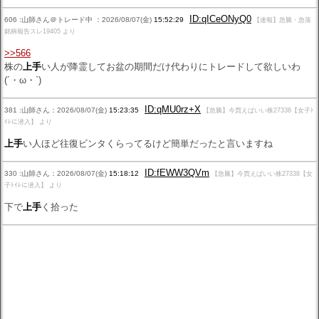
ID:qICeONyQ0
606 :山師さん＠トレード中 ：2026/08/07(金)
15:52:29
【速報】急騰・急落
銘柄報告スレ19405 より
>>566
株の
上手
い人が降霊してお盆の期間だけ代わりにトレードして欲しいわ
(´・ω・`)
ID:qMU0rz+X
381 :山師さん：2026/08/07(金)
15:23:35
【急騰】今買えばいい株27338【女子ﾄ
ｲﾚに潜入】 より
上手
い人ほど往復ビンタくらってるけど簡単だったと言いますね
ID:fEWW3QVm
330 :山師さん：2026/08/07(金)
15:18:12
【急騰】今買えばいい株27338【女
子ﾄｲﾚに潜入】 より
下で
上手
く拾った